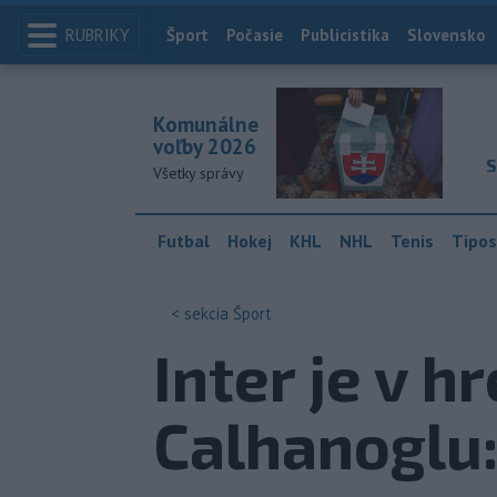
RUBRIKY
Index
Šport
Počasie
Publicistika
Slovensko
Komunálne
voľby 2026
S
Všetky správy
Futbal
Hokej
KHL
NHL
Tenis
Tipos
< sekcia
Šport
Inter je v h
Calhanoglu