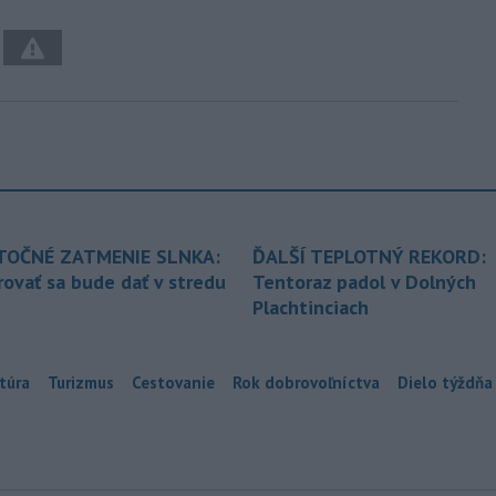
TOČNÉ ZATMENIE SLNKA:
ĎALŠÍ TEPLOTNÝ REKORD:
ovať sa bude dať v stredu
Tentoraz padol v Dolných
Plachtinciach
túra
Turizmus
Cestovanie
Rok dobrovoľníctva
Dielo týždňa