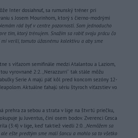
e Inter dosiahnuť, sa rumunský tréner pri
aniu s Josem Mourinhom, ktorý s čierno-modrými
emám rád byť v centre pozornosti. Som jednoducho
 pre tím, ktorý trénujem. Snažím sa robiť svoju prácu čo
rí mi verili, tomuto úžasnému kolektívu a aby sme
retne s víťazom semifinále medzi Atalantou a Laziom,
tou vyrovnané 2:2. „Nerazzurri“ tak stále môžu
e tabuľky Serie A majú päť kôl pred koncom sezóny 12-
apolom. Aktuálne ťahajú sériu štyroch víťazstiev vo
 prehra za sebou a strata v lige na štvrtú priečku,
 okupuje ju Juventus, činí osem bodov. Zverenci Cesca
la (3:4) v lige, keď taktiež viedli 2:0. „
Nemôžem sa
, ale ešte predtým sme mali šancu a mohlo sa to všetko