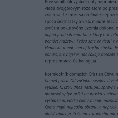
Prvý semifinálový duel góly nepriniesol
viedli dvojgólovým rozdielom po pres
zdalo sa, že Inter sa do finále nepozri
spoza šestnástky a v 86. minúte hlavič
zvnútra pokutového územia dokonal ob
najmä proti silnému tímu, ktorý hrá veľm
pomôcť mužstvu. Prácu sme odviedli v d
Nemecku a mal som aj trochu šťastia. Te
pohára, ale najskôr nás čakajú dôležité 
reprezentácie Calhanoglua.
Kormidelník domácich Cristian Chivu ne
tímová práca. Od začiatku sezóny si všet
využije. Tí, ktorí dnes nastúpili, správne 
obrovský vplyv, prišli na ihrisko s odva
výsledkami, vďaka čomu máme možnosť boj
Como, majú najlepšiu obranu, a napriek
otočiť zápas proti Comu v priebehu pár d