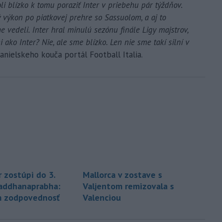
 blízko k tomu poraziť Inter v priebehu pár týždňov.
ý výkon po piatkovej prehre so Sassuolom, a aj to
me vedeli. Inter hral minulú sezónu finále Ligy majstrov,
 ako Inter? Nie, ale sme blízko. Len nie sme takí silní v
španielskeho kouča portál Football Italia.
 zostúpi do 3.
Mallorca v zostave s
ivaddhanaprabha:
Valjentom remizovala s
m zodpovednosť
Valenciou