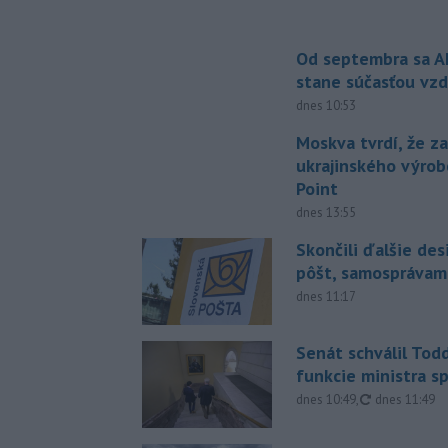
Od septembra sa A
stane súčasťou vzd
dnes 10:53
Moskva tvrdí, že z
ukrajinského výrob
Point
dnes 13:55
Skončili ďalšie de
pôšt, samosprávam
dnes 11:17
Senát schválil Tod
funkcie ministra sp
aktualizovan
dnes 10:49
,
dnes 11:49