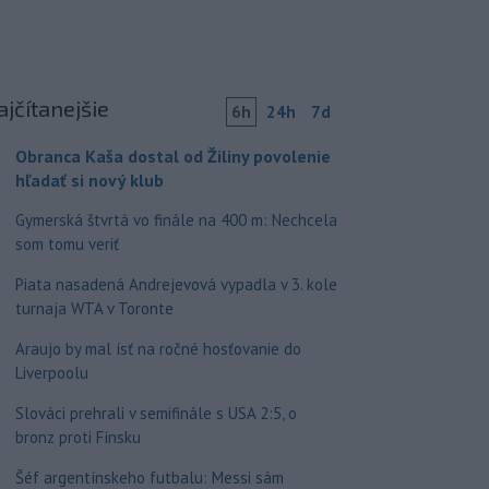
ajčítanejšie
6h
24h
7d
Obranca Kaša dostal od Žiliny povolenie
hľadať si nový klub
Gymerská štvrtá vo finále na 400 m: Nechcela
som tomu veriť
Piata nasadená Andrejevová vypadla v 3. kole
turnaja WTA v Toronte
Araujo by mal ísť na ročné hosťovanie do
Liverpoolu
Slováci prehrali v semifinále s USA 2:5, o
bronz proti Fínsku
Šéf argentínskeho futbalu: Messi sám