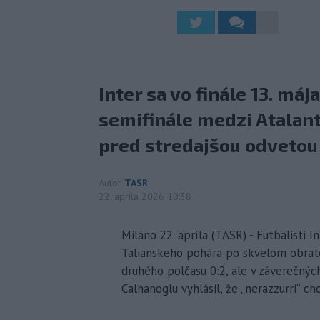
Inter sa vo finále 13. má
semifinále medzi Atalant
pred stredajšou odvetou
Autor
TASR
22. apríla 2026 10:38
Miláno 22. apríla (TASR) - Futbalisti I
Talianskeho pohára po skvelom obrate
druhého polčasu 0:2, ale v záverečnýc
Calhanoglu vyhlásil, že „nerazzurri“ ch