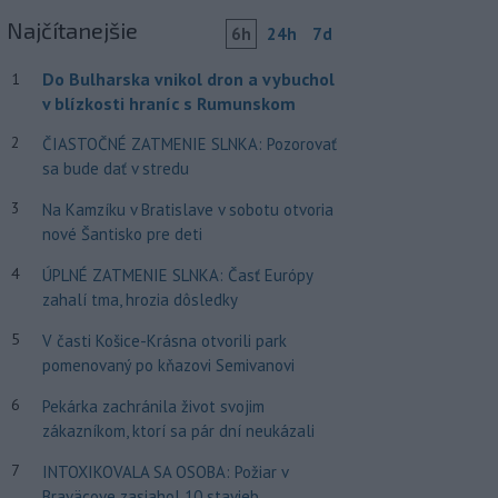
Najčítanejšie
6h
24h
7d
Do Bulharska vnikol dron a vybuchol
1
v blízkosti hraníc s Rumunskom
2
ČIASTOČNÉ ZATMENIE SLNKA: Pozorovať
sa bude dať v stredu
3
Na Kamzíku v Bratislave v sobotu otvoria
nové Šantisko pre deti
4
ÚPLNÉ ZATMENIE SLNKA: Časť Európy
zahalí tma, hrozia dôsledky
5
V časti Košice-Krásna otvorili park
pomenovaný po kňazovi Semivanovi
6
Pekárka zachránila život svojim
zákazníkom, ktorí sa pár dní neukázali
7
INTOXIKOVALA SA OSOBA: Požiar v
Braväcove zasiahol 10 stavieb