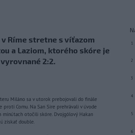
N
ja v Ríme stretne s víťazom
1
ou a Laziom, ktorého skóre je
 vyrovnané 2:2.
2
3
4
nteru Miláno sa v utorok prebojovali do finále
 proti Comu. Na San Sire prehrávali v úvode
h minútach otočili skóre. Dvojgólový Hakan
5
cú získať double.
6