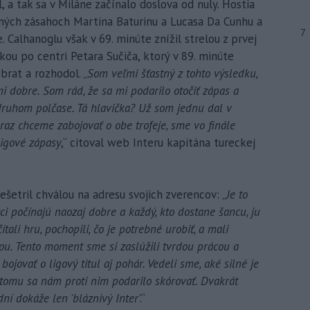
, a tak sa v Miláne začínalo doslova od nuly. Hostia
ných zásahoch Martina Baturinu a Lucasa Da Cunhu a
7
e. Calhanoglu však v 69. minúte znížil strelou z prvej
kou po centri Petara Sučiča, ktorý v 89. minúte
rat a rozhodol. „
Som veľmi šťastný z tohto výsledku,
i dobre. Som rád, že sa mi podarilo otočiť zápas a
ruhom polčase. Tá hlavička? Už som jednu dal v
raz chceme zabojovať o obe trofeje, sme vo finále
ligové zápasy
,“ citoval web Interu kapitána tureckej
šetril chválou na adresu svojich zverencov: „
Je to
ci počínajú naozaj dobre a každý, kto dostane šancu, ju
čítali hru, pochopili, čo je potrebné urobiť, a mali
hou. Tento moment sme si zaslúžili tvrdou prácou a
ovať o ligový titul aj pohár. Vedeli sme, aké silné je
 tomu sa nám proti nim podarilo skórovať. Dvakrát
ní dokáže len 'bláznivý Inter
'.“