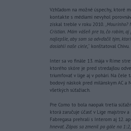
Vzhľadom na možné úspechy, ktoré môž
kontakte s médiami nevyhol porovnáv
získal treble v roku 2010. „
Mourinho? N
Cristian. Mám vášeň pre to, čo robím, aj
najlepšie, aby som sa odvďačil tým, kto
dosiahli naše ciele
,“ konštatoval Chivu.
Inter sa vo finále 13. mája v Ríme st
ktorého skóre je pred stredajšou odve
triumfovať v lige aj v pohári. Na čel
bodový náskok pred milánskym AC a Ne
všetkých súťažiach.
Pre Como to bola naopak tretia súťažná
ktorá zaručuje účasť v Lige majstrov a
Fabregasa prehrali s Interom aj 12. aprí
hnevať. Zápas sa zmenil po góle na 1:2