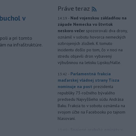
Práve teraz
buchol v
-
Nad vojenskou základňou na
14:19
západe Nemecka vo štvrtok
m
neskoro večer
spozorovali dva drony,
oznámil v sobotu hovorca nemeckých
poli a pri tomto
ozbrojených zložiek. K tomuto
ám na infraštruktúre.
incidentu došlo po tom, čo v noci na
stredu objavili dron vybavený
výbušninou na letisku Lipsko/Halle.
-
Parlamentná frakcia
13:42
maďarskej vládnej strany Tisza
nominuje na post
prezidenta
republiky 73-ročného bývalého
predsedu Najvyššieho súdu Andrása
Baku. Frakcia to v sobotu oznámila na
svojom účte na Facebooku po tajnom
hlasovaní.
-
Spojené arabské emiráty v
13:40