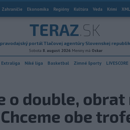
Zahraničie
Ekonomika
Regióny
Kultúra
Veda
Krimi
XML
TERAZ
.SK
pravodajský portál Tlačovej agentúry Slovenskej republi
Sobota
8. august 2026
Meniny má
Oskar
 Extraliga
Niké liga
Basketbal
Zimné športy
LIVESCORE
re o double, obrat
:Chceme obe trof