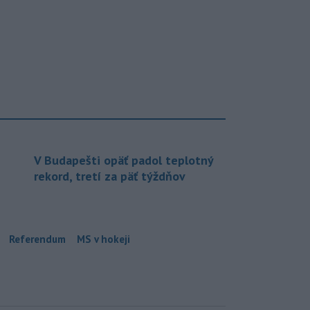
V Budapešti opäť padol teplotný
rekord, tretí za päť týždňov
Referendum
MS v hokeji