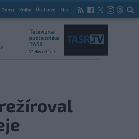
 Odber
Knihy
Útulkovo
Magazín
News Now
Archív
TASR
Televízna
publicistika
TASR
ky
Všetky relácie
 režíroval
eje