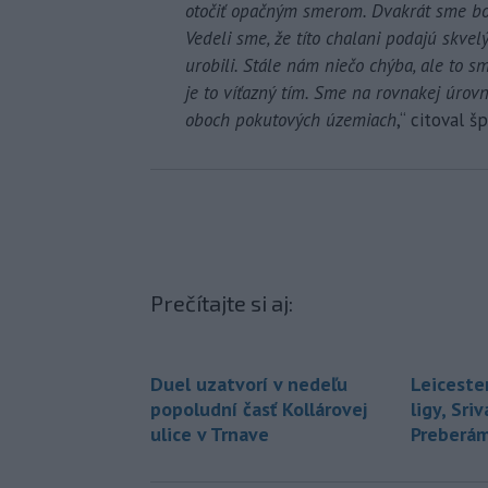
otočiť opačným smerom. Dvakrát sme boli
Vedeli sme, že títo chalani podajú skvel
urobili. Stále nám niečo chýba, ale to s
je to víťazný tím. Sme na rovnakej úrovni
oboch pokutových územiach
,“ citoval 
Prečítajte si aj:
Duel uzatvorí v nedeľu
Leicester
popoludní časť Kollárovej
ligy, Sr
ulice v Trnave
Preberá