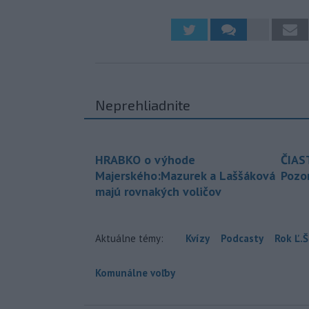
Neprehliadnite
HRABKO o výhode
ČIAS
Majerského:Mazurek a Laššáková
Pozor
majú rovnakých voličov
Aktuálne témy:
Kvízy
Podcasty
Rok Ľ.Š
Komunálne voľby