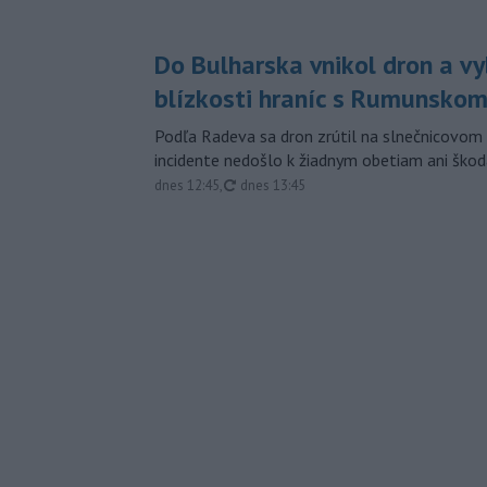
Do Bulharska vnikol dron a vy
blízkosti hraníc s Rumunsko
Podľa Radeva sa dron zrútil na slnečnicovom 
incidente nedošlo k žiadnym obetiam ani škod
aktualizované
dnes 12:45
,
dnes 13:45