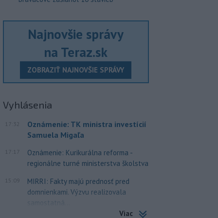
Najnovšie správy
na Teraz.sk
ZOBRAZIŤ NAJNOVŠIE SPRÁVY
Vyhlásenia
Oznámenie: TK ministra investícií
17:32
Samuela Migaľa
17:17
Oznámenie: Kurikurálna reforma -
regionálne turné ministerstva školstva
15:09
MIRRI: Fakty majú prednosť pred
domnienkami. Výzvu realizovala
samostatná...
Viac