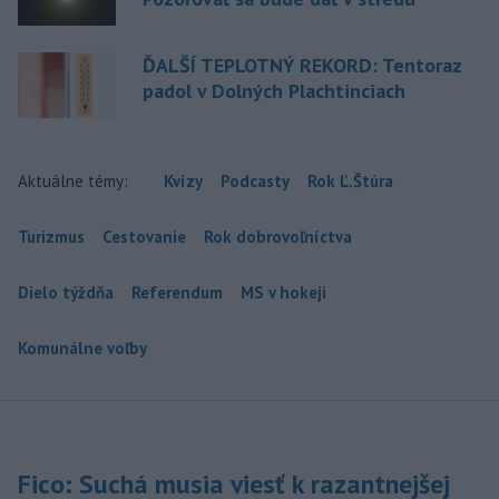
ĎALŠÍ TEPLOTNÝ REKORD: Tentoraz
padol v Dolných Plachtinciach
Aktuálne témy:
Kvízy
Podcasty
Rok Ľ.Štúra
Turizmus
Cestovanie
Rok dobrovoľníctva
Dielo týždňa
Referendum
MS v hokeji
Komunálne voľby
Fico: Suchá musia viesť k razantnejšej