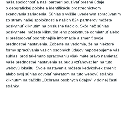
naša spoločnosť a naši partneri používať presné údaje
pozitívne a konštruktívne
o geografickej polohe a identifikáciu prostredníctvom
včera 19:24
skenovania zariadenia. Súhlas s vyššie uvedeným spracúvaním
zo strany našej spoločnosti a našich 824 partnerov môžete
STOVKY NASADENÝCH
poskytnúť kliknutím na príslušné tlačidlo. Skôr než súhlas
HASIČOV: Zasahujú pri lesnom
poskytnete, môžete kliknutím jeho poskytnutie odmietnuť alebo
požiari v Andalúzii
si preštudovať podrobnejšie informácie a zmeniť svoje
včera 17:13
prednostné nastavenia.
Zoberte na vedomie, že na niektoré
formy spracúvania vašich osobných údajov nepotrebujeme váš
Práve teraz
súhlas, proti takémuto spracovaniu však máte právo namietať.
Vaše prednostné nastavenia sa budú vzťahovať len na túto
-
Okresný úrad (OÚ) Malacky vyhlásil v súvislosti s
21:43
webovú lokalitu. Svoje nastavenia môžete kedykoľvek zmeniť
požiarom
veľkého rozsahu vo Vojenskom obvode (VO) Záhorie
alebo svoj súhlas odvolať návratom na túto webovú stránku
mimoriadnu situáciu. Jej vyhlásenie umožní v dotknutej lokalite
kliknutím na tlačidlo „Ochrana osobných údajov“ v dolnej časti
efektívnejšiu koordináciu nasadených síl a prostriedkov.
stránky.
Viac
Videá a prenosy TASR TV
Deväť Slovákov zabojuje na ME v Paríži
o čo najlepšie výsledky