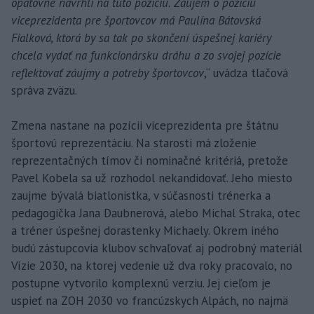
opätovne navrhli na túto pozíciu. Záujem o pozíciu
viceprezidenta pre športovcov má Paulína Bátovská
Fialková, ktorá by sa tak po skončení úspešnej kariéry
chcela vydať na funkcionársku dráhu a zo svojej pozície
reflektovať záujmy a potreby športovcov
,“ uvádza tlačová
správa zväzu.
Zmena nastane na pozícii viceprezidenta pre štátnu
športovú reprezentáciu. Na starosti má zloženie
reprezentačných tímov či nominačné kritériá, pretože
Pavel Kobela sa už rozhodol nekandidovať. Jeho miesto
zaujme bývalá biatlonistka, v súčasnosti trénerka a
pedagogička Jana Daubnerová, alebo Michal Straka, otec
a tréner úspešnej dorastenky Michaely. Okrem iného
budú zástupcovia klubov schvaľovať aj podrobný materiál
Vízie 2030, na ktorej vedenie už dva roky pracovalo, no
postupne vytvorilo komplexnú verziu. Jej cieľom je
uspieť na ZOH 2030 vo francúzskych Alpách, no najmä