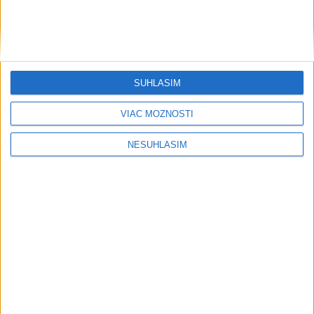
svetovej konkurencii je výborné
Šport
SÚHLASÍM
VIAC MOŽNOSTÍ
NESÚHLASÍM
....
....