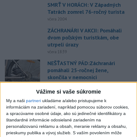
SMRŤ V HORÁCH: V Západných
Tatrách zomrel 76-ročný turista
včera 20:04
ZÁCHRANÁRI V AKCII: Pomáhali
dvom poľským turistkám, obe
utrpeli úrazy
včera 18:39
NEŠŤASTNÝ PÁD:Záchranári
pomáhali 25-ročnej žene,
skončila v nemocnici
včera 19:10
Vážime si vaše súkromie
MLADÍK VYPADOL Z FERRATY:
My a naši
partneri
ukladáme a/alebo pristupujeme k
Na Skalke pri Kremnici
informáciám na zariadení, napríklad pomocou súborov cookies,
zasahovali záchranári
a spracúvame osobné údaje, ako sú jedinečné identifikátory a
včera 17:19
štandardné informácie odosielané zariadením na
personalizovanú reklamu a obsah, meranie reklamy a obsahu,
Omán: Rokovania o
prieskumy publika a vývoj služieb.
S vaším povolením môže
Hormuzskom prielive sú