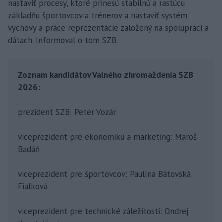
nastaviť procesy, ktoré prinesú stabilnú a rastúcu
základňu športovcov a trénerov a nastaviť systém
výchovy a práce reprezentácie založený na spolupráci a
dátach. Informoval o tom SZB.
Zoznam kandidátov Valného zhromaždenia SZB
2026:
prezident SZB: Peter Vozár
viceprezident pre ekonomiku a marketing: Maroš
Badáň
viceprezident pre športovcov: Paulína Bátovská
Fialková
viceprezident pre technické záležitosti: Ondrej