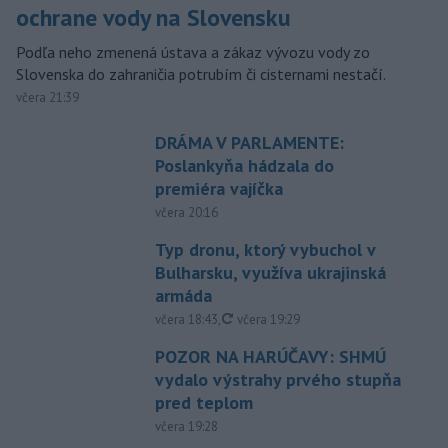
ochrane vody na Slovensku
Podľa neho zmenená ústava a zákaz vývozu vody zo
Slovenska do zahraničia potrubím či cisternami nestačí.
včera 21:39
DRÁMA V PARLAMENTE:
Poslankyňa hádzala do
premiéra vajíčka
včera 20:16
Typ dronu, ktorý vybuchol v
Bulharsku, využíva ukrajinská
armáda
aktualizované
včera 18:43
,
včera 19:29
POZOR NA HARÚČAVY: SHMÚ
vydalo výstrahy prvého stupňa
pred teplom
včera 19:28