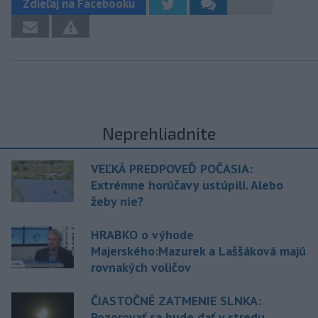
Zdieľaj na Facebooku
Neprehliadnite
VEĽKÁ PREDPOVEĎ POČASIA:
Extrémne horúčavy ustúpili. Alebo
žeby nie?
HRABKO o výhode
Majerského:Mazurek a Laššáková majú
rovnakých voličov
ČIASTOČNÉ ZATMENIE SLNKA:
Pozorovať sa bude dať v stredu