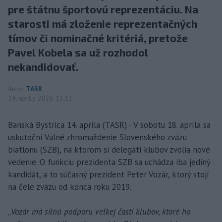
pre štátnu športovú reprezentáciu. Na
starosti má zloženie reprezentačných
tímov či nominačné kritériá, pretože
Pavel Kobela sa už rozhodol
nekandidovať.
Autor
TASR
14. apríla 2026 13:13
Banská Bystrica 14. apríla (TASR) - V sobotu 18. apríla sa
uskutoční Valné zhromaždenie Slovenského zväzu
biatlonu (SZB), na ktorom si delegáti klubov zvolia nové
vedenie. O funkciu prezidenta SZB sa uchádza iba jediný
kandidát, a to súčasný prezident Peter Vozár, ktorý stojí
na čele zväzu od konca roku 2019.
„
Vozár má silnú podporu veľkej časti klubov, ktoré ho