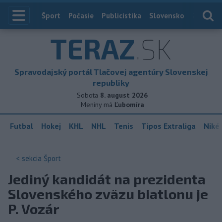
Index
Šport
Počasie
Publicistika
Slovensko
Zahranič
TERAZ
.SK
Spravodajský portál Tlačovej agentúry Slovenskej
republiky
Sobota
8. august 2026
Meniny má
Ľubomíra
Futbal
Hokej
KHL
NHL
Tenis
Tipos Extraliga
Niké 
< sekcia
Šport
Jediný kandidát na prezidenta
Slovenského zväzu biatlonu je
P. Vozár