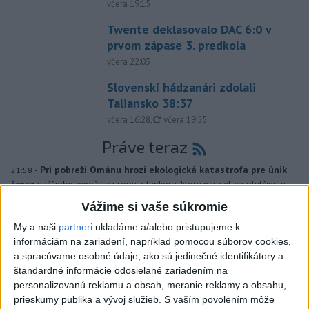
včera 19:15
Twente deklasovalo DAC 6:0 v
prvom zápase 3. predkola
včera 22:03
Slovenskí hádzanári zdolali
Taliansko 38:37
aktualizované
včera 16:28
,
včera 19:55
Práve teraz
-
Pri pobreží Ománu hrozí ekologická katastrofa pre únik
21:58
čoraz
väčšieho množstva ropy z tankera, ktorý narazil na plytčinu v
blízkosti prírodnej rezervácie.
Vážime si vaše súkromie
My a naši
partneri
ukladáme a/alebo pristupujeme k
Viac
informáciám na zariadení, napríklad pomocou súborov cookies,
Videá a prenosy TASR TV
a spracúvame osobné údaje, ako sú jedinečné identifikátory a
štandardné informácie odosielané zariadením na
Deväť Slovákov zabojuje na ME v Paríži
personalizovanú reklamu a obsah, meranie reklamy a obsahu,
o čo najlepšie výsledky
prieskumy publika a vývoj služieb.
S vaším povolením môže