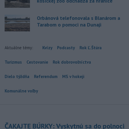
košickej zoo odchádza za hranice
Orbánová telefonovala s Blanárom a
Tarabom o pomoci na Dunaji
Aktuálne témy:
Kvízy
Podcasty
Rok Ľ.Štúra
Turizmus
Cestovanie
Rok dobrovoľníctva
Dielo týždňa
Referendum
MS v hokeji
Komunálne voľby
ČAKAJTE BÚRKY: Vyskytnú sa do polnoci