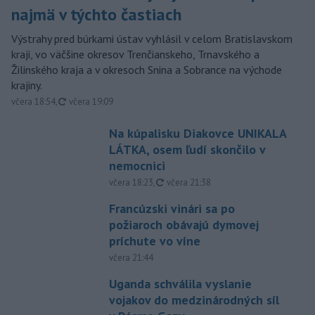
najmä v týchto častiach
Výstrahy pred búrkami ústav vyhlásil v celom Bratislavskom
kraji, vo väčšine okresov Trenčianskeho, Trnavského a
Žilinského kraja a v okresoch Snina a Sobrance na východe
krajiny.
aktualizované
včera 18:54
,
včera 19:09
Na kúpalisku Diakovce UNIKALA
LÁTKA, osem ľudí skončilo v
nemocnici
aktualizované
včera 18:23
,
včera 21:38
Francúzski vinári sa po
požiaroch obávajú dymovej
príchute vo víne
včera 21:44
Uganda schválila vyslanie
vojakov do medzinárodných síl