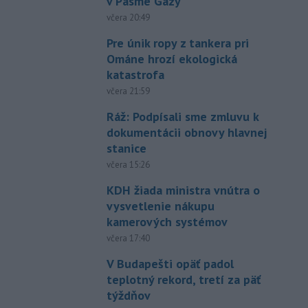
v Pásme Gazy
včera 20:49
Pre únik ropy z tankera pri
Ománe hrozí ekologická
katastrofa
včera 21:59
Ráž: Podpísali sme zmluvu k
dokumentácii obnovy hlavnej
stanice
včera 15:26
KDH žiada ministra vnútra o
vysvetlenie nákupu
kamerových systémov
včera 17:40
V Budapešti opäť padol
teplotný rekord, tretí za päť
týždňov