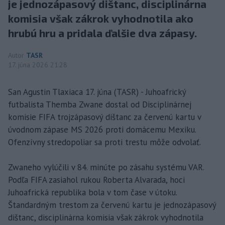
je jednozápasový dištanc, disciplinárna
komisia však zákrok vyhodnotila ako
hrubú hru a pridala ďalšie dva zápasy.
Autor
TASR
17. júna 2026 21:28
San Agustin Tlaxiaca 17. júna (TASR) - Juhoafrický
futbalista Themba Zwane dostal od Disciplinárnej
komisie FIFA trojzápasový dištanc za červenú kartu v
úvodnom zápase MS 2026 proti domácemu Mexiku.
Ofenzívny stredopoliar sa proti trestu môže odvolať.
Zwaneho vylúčili v 84. minúte po zásahu systému VAR.
Podľa FIFA zasiahol rukou Roberta Alvarada, hoci
Juhoafrická republika bola v tom čase v útoku.
Štandardným trestom za červenú kartu je jednozápasový
dištanc, disciplinárna komisia však zákrok vyhodnotila