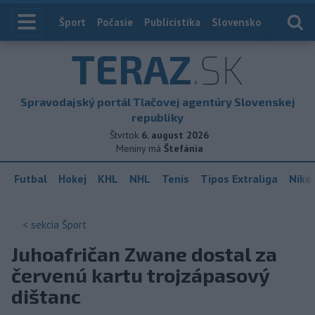
Index
Šport
Počasie
Publicistika
Slovensko
Zahranič
TERAZ
.SK
Spravodajský portál Tlačovej agentúry Slovenskej
republiky
Štvrtok
6. august 2026
Meniny má
Štefánia
Futbal
Hokej
KHL
NHL
Tenis
Tipos Extraliga
Niké 
< sekcia
Šport
Juhoafričan Zwane dostal za
červenú kartu trojzápasový
dištanc