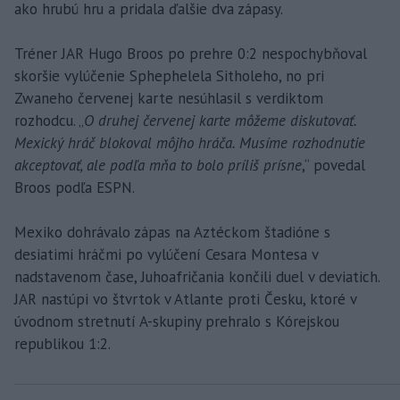
ako hrubú hru a pridala ďalšie dva zápasy.
Tréner JAR Hugo Broos po prehre 0:2 nespochybňoval
skoršie vylúčenie Sphephelela Sitholeho, no pri
Zwaneho červenej karte nesúhlasil s verdiktom
rozhodcu. „
O druhej červenej karte môžeme diskutovať.
Mexický hráč blokoval môjho hráča. Musíme rozhodnutie
akceptovať, ale podľa mňa to bolo príliš prísne
,“ povedal
Broos podľa ESPN.
Mexiko dohrávalo zápas na Aztéckom štadióne s
desiatimi hráčmi po vylúčení Cesara Montesa v
nadstavenom čase, Juhoafričania končili duel v deviatich.
JAR nastúpi vo štvrtok v Atlante proti Česku, ktoré v
úvodnom stretnutí A-skupiny prehralo s Kórejskou
republikou 1:2.