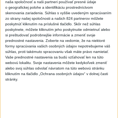
naša spoločnosť a naši partneri používať presné údaje
o geografickej polohe a identifikáciu prostredníctvom
Viac
skenovania zariadenia. Súhlas s vyššie uvedeným spracúvaním
Najčítanejšie
zo strany našej spoločnosti a našich 824 partnerov môžete
poskytnúť kliknutím na príslušné tlačidlo. Skôr než súhlas
6h
24h
7d
poskytnete, môžete kliknutím jeho poskytnutie odmietnuť alebo
si preštudovať podrobnejšie informácie a zmeniť svoje
ÚPLNÉ ZATMENIE SLNKA: Časť Európy
1
prednostné nastavenia.
Zoberte na vedomie, že na niektoré
zahalí tma, hrozia dôsledky
formy spracúvania vašich osobných údajov nepotrebujeme váš
súhlas, proti takémuto spracovaniu však máte právo namietať.
2
Vaše prednostné nastavenia sa budú vzťahovať len na túto
Kruhová križovatka v Poprade v smere z Hozelca bude
webovú lokalitu. Svoje nastavenia môžete kedykoľvek zmeniť
hotová budúci rok
alebo svoj súhlas odvolať návratom na túto webovú stránku
3
kliknutím na tlačidlo „Ochrana osobných údajov“ v dolnej časti
Prešovský kraj vyzýva k využitiu bezplatného parkoviska v
stránky.
Tatrách
4
ČAKAJTE BÚRKY: Vyskytnú sa do polnoci najmä v týchto
častiach
5
V Košiciach Nad jazerom začína výstavba
chodníka,otvorili aj pumptrack