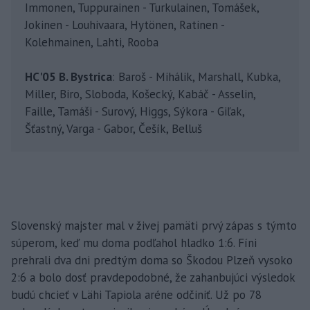
Immonen, Tuppurainen - Turkulainen, Tomášek,
Jokinen - Louhivaara, Hytönen, Ratinen -
Kolehmainen, Lahti, Rooba
HC'05 B. Bystrica
: Baroš - Mihálik, Marshall, Kubka,
Miller, Biro, Sloboda, Košecký, Kabáč - Asselin,
Faille, Tamáši - Surový, Higgs, Sýkora - Giľak,
Šťastný, Varga - Gabor, Češík, Belluš
Slovenský majster mal v živej pamäti prvý zápas s týmto
súperom, keď mu doma podľahol hladko 1:6. Fíni
prehrali dva dni predtým doma so Škodou Plzeň vysoko
2:6 a bolo dosť pravdepodobné, že zahanbujúci výsledok
budú chcieť v Lähi Tapiola aréne odčiniť. Už po 78