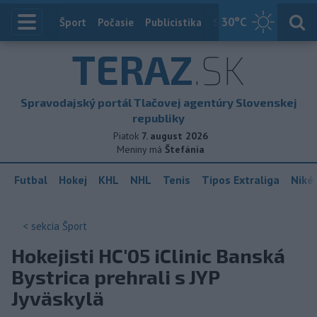
30
°C
Index
Šport
Počasie
Publicistika
Slovensko
Zahranič
TERAZ
.SK
Spravodajský portál Tlačovej agentúry Slovenskej
republiky
Piatok
7. august 2026
Meniny má
Štefánia
Futbal
Hokej
KHL
NHL
Tenis
Tipos Extraliga
Niké 
< sekcia
Šport
Hokejisti HC'05 iClinic Banská
Bystrica prehrali s JYP
Jyväskylä