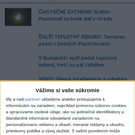
ČIASTOČNÉ ZATMENIE SLNKA:
Pozorovať sa bude dať v stredu
ĎALŠÍ TEPLOTNÝ REKORD: Tentoraz
padol v Dolných Plachtinciach
V Budapešti opäť padol teplotný
rekord, tretí za päť týždňov
VIDEO: Umelá inteligencia a robotika
pomáhajú už aj záchranárom
Vážime si vaše súkromie
My a naši
partneri
ukladáme a/alebo pristupujeme k
informáciám na zariadení, napríklad pomocou súborov cookies,
Aktuálne témy:
Kvízy
Podcasty
Rok Ľ.Štúra
a spracúvame osobné údaje, ako sú jedinečné identifikátory a
štandardné informácie odosielané zariadením na
Turizmus
Cestovanie
Rok dobrovoľníctva
personalizovanú reklamu a obsah, meranie reklamy a obsahu,
prieskumy publika a vývoj služieb.
S vaším povolením môže