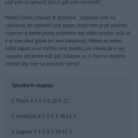
keď sme si vytvorili šance, gól sme nestrelili."
Matej Češík, útočník B. Bystrice:
"Doplatili sme na
vylúčenia, tie rozhodli celý zápas. Hrali sme proti silnému
súperovi a každé jedno oslabenie nás stálo strašne veľa síl
a aj sme dosť gólov pri tom inkasovali. Máme za sebou
ťažký zápas, prvú tretinu sme zvládli, len škoda, že v nej
nepadol ani jeden náš gól. Ukázalo sa, v čom sa musíme
zlepšiť, aby sme sa posúvali vpred."
Tabuľka H-skupiny:
1. Plzeň 4 4 0 0 0 16:8 12
2. Jyväskylä 4 2 0 0 2 16:11 6
3. Lugano 4 1 0 0 3 10:12 3