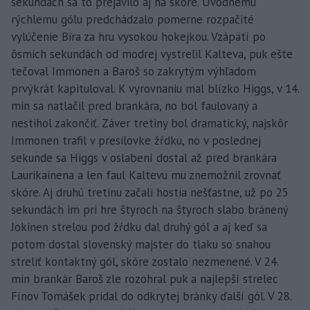
sekundách sa to prejavilo aj na skóre. Úvodnému
rýchlemu gólu predchádzalo pomerne rozpačité
vylúčenie Bira za hru vysokou hokejkou. Vzápätí po
ôsmich sekundách od modrej vystrelil Kalteva, puk ešte
tečoval Immonen a Baroš so zakrytým výhľadom
prvýkrát kapituloval. K vyrovnaniu mal blízko Higgs, v 14.
min sa natlačil pred brankára, no bol faulovaný a
nestihol zakončiť. Záver tretiny bol dramatický, najskôr
Immonen trafil v presilovke žŕdku, no v poslednej
sekunde sa Higgs v oslabení dostal až pred brankára
Laurikainena a len faul Kaltevu mu znemožnil zrovnať
skóre. Aj druhú tretinu začali hostia nešťastne, už po 25
sekundách im pri hre štyroch na štyroch slabo bránený
Jokinen strelou pod žŕdku dal druhý gól a aj keď sa
potom dostal slovenský majster do tlaku so snahou
streliť kontaktný gól, skóre zostalo nezmenené. V 24.
min brankár Baroš zle rozohral puk a najlepší strelec
Fínov Tomášek pridal do odkrytej bránky ďalší gól. V 28.