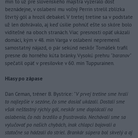
min to už pre slovenského majstra vyzeralo dosť
beznádejne, v oslabení mu voľný Perrin strelil zblízka
štvrtý gól a hrozil debakel. V tretej tretine sa v podstate
už len dohrávalo, aj keď úsilie pohnúť ešte so skóre bolo
viditeľné na oboch stranách. Viac presnosti opäť ukázali
domáci, kým v 48. min Varga v oslabení nepremenil
samostatný nájazd, o pár sekúnd neskôr Tomášek trafil
presne do horného kúta bránky. Vysokú prehru
"baranov"
spečatil opäť v presilovke v 60. min Tuppurainen.
Hlasy po zápase
Dan Ceman, tréner B. Bystrice:
"V prvej tretine sme hrali
to najlepšie v sezóne, čo sme dosiaľ ukázali. Dostali sme
však nešťastný rýchly gól, neskôr sme doplácali na
oslabenia, čo nás brzdilo a frustrovalo. Nechávali sme sa
vylučovať po našich chybách, inak chlapci bojovali a
statočne sa hádzali do striel. Brankár súpera bol skvelý a aj