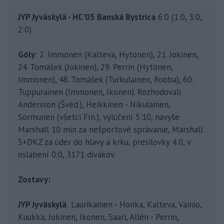
JYP Jyväskylä - HC'05 Banská Bystrica
6:0 (1:0, 3:0,
2:0)
Góly
: 2. Immonen (Kalteva, Hytönen), 21. Jokinen,
24. Tomášek (Jokinen), 29. Perrin (Hytönen,
Immonen), 48. Tomášek (Turkulainen, Rooba), 60.
Tuppurainen (Immonen, Ikonen). Rozhodovali
Andersson (Švéd.), Heikkinen - Nikulainen,
Sormunen (všetci Fín.), vylúčení 5:10, navyše
Marshall 10 min za nešportové správanie, Marshall
5+DKZ za úder do hlavy a krku, presilovky 4:0, v
oslabení 0:0, 3171 divákov.
Zostavy:
JYP Jyväskylä
: Laurikainen - Honka, Kalteva, Vainio,
Kuukka, Jokinen, Ikonen, Saari, Allén - Perrin,