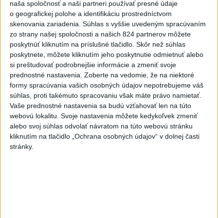
Dielo týždňa
Referendum
MS v hokeji
naša spoločnosť a naši partneri používať presné údaje
o geografickej polohe a identifikáciu prostredníctvom
skenovania zariadenia. Súhlas s vyššie uvedeným spracúvaním
Komunálne voľby
zo strany našej spoločnosti a našich 824 partnerov môžete
poskytnúť kliknutím na príslušné tlačidlo. Skôr než súhlas
poskytnete, môžete kliknutím jeho poskytnutie odmietnuť alebo
si preštudovať podrobnejšie informácie a zmeniť svoje
prednostné nastavenia.
Zoberte na vedomie, že na niektoré
formy spracúvania vašich osobných údajov nepotrebujeme váš
súhlas, proti takémuto spracovaniu však máte právo namietať.
Vaše prednostné nastavenia sa budú vzťahovať len na túto
webovú lokalitu. Svoje nastavenia môžete kedykoľvek zmeniť
alebo svoj súhlas odvolať návratom na túto webovú stránku
kliknutím na tlačidlo „Ochrana osobných údajov“ v dolnej časti
stránky.
Prezident: Násilie páchané pre rasovú