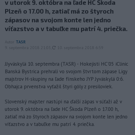
v utorok 9. októbra na ľade HC Škoda
Plzeň o 17.00 h, zatiaľ má zo štyroch
zápasov na svojom konte len jedno
víťazstvo a v tabuľke mu patrí 4. priečka.
Autor
TASR
aktualizované
9. septembra 2018 21:03
,
10. septembra 2018 6:59
JJyväskylä 10. septembra (TASR) - Hokejisti HC'05 iClinic
Banská Bystrica prehrali vo svojom štvrtom zápase Ligy
majstrov H-skupiny na ľade fínskeho JYP Jyväskylä 0:6.
Obhajca prvenstva vyťažil štyri góly z presiloviek.
Slovenský majster nastúpi na ďalší zápas v súťaži až v
utorok 9. októbra na ľade HC Škoda Plzeň o 17.00 h,
zatiaľ má zo štyroch zápasov na svojom konte len jedno
víťazstvo a v tabuľke mu patrí 4. priečka.