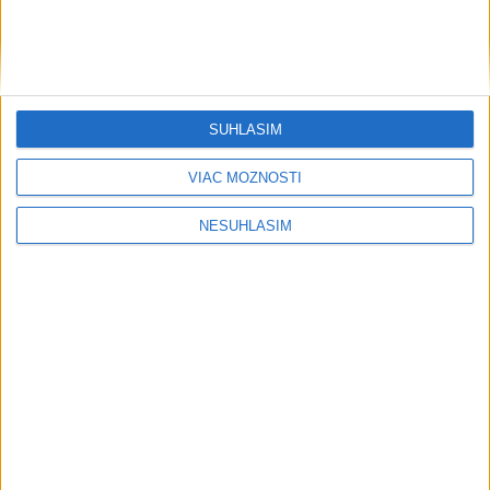
Regióny
Začína sa 1. etapa obnovy úseku
Dolnozemplínskej cyklomagistrály
SÚHLASÍM
dnes 14:28
Hrad Plaveč čaká ďalšia etapa obnovy za takmer 4,5 milióna
VIAC MOŽNOSTÍ
eur
NESÚHLASÍM
Zamestnanci zariadení sociálnych služieb v Trnavskom kraji si
polepšia
V Bratislave sa prevrátilo smetiarske auto
Neprehliadnite