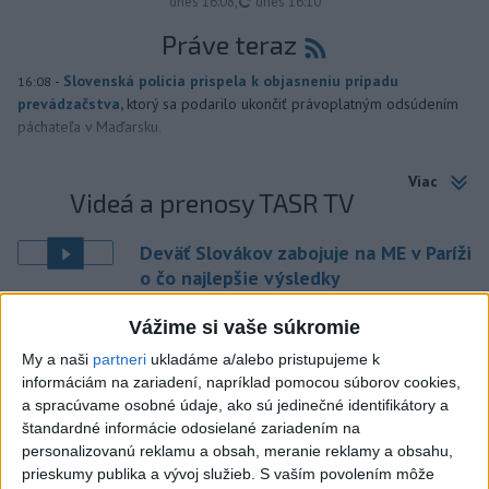
aktualizované
dnes 16:08
,
dnes 16:10
Práve teraz
-
Slovenská polícia prispela k objasneniu prípadu
16:08
prevádzačstva,
ktorý sa podarilo ukončiť právoplatným odsúdením
páchateľa v Maďarsku.
Viac
Videá a prenosy TASR TV
Deväť Slovákov zabojuje na ME v Paríži
o čo najlepšie výsledky
Vážime si vaše súkromie
Viac
My a naši
partneri
ukladáme a/alebo pristupujeme k
Najčítanejšie
informáciám na zariadení, napríklad pomocou súborov cookies,
a spracúvame osobné údaje, ako sú jedinečné identifikátory a
6h
24h
7d
štandardné informácie odosielané zariadením na
personalizovanú reklamu a obsah, meranie reklamy a obsahu,
POŽIAR V SLOVNAFTE: Došlo k narušeniu
1
prieskumy publika a vývoj služieb.
S vaším povolením môže