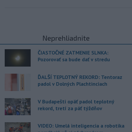
Neprehliadnite
ČIASTOČNÉ ZATMENIE SLNKA:
Pozorovať sa bude dať v stredu
ĎALŠÍ TEPLOTNÝ REKORD: Tentoraz
padol v Dolných Plachtinciach
V Budapešti opäť padol teplotný
rekord, tretí za päť týždňov
VIDEO: Umelá inteligencia a robotika