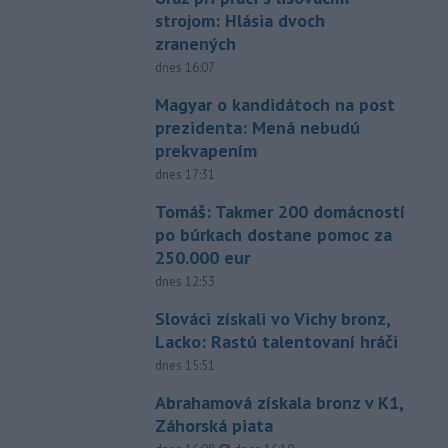
strojom: Hlásia dvoch
zranených
dnes 16:07
Magyar o kandidátoch na post
prezidenta: Mená nebudú
prekvapením
dnes 17:31
Tomáš: Takmer 200 domácností
po búrkach dostane pomoc za
250.000 eur
dnes 12:53
Slováci získali vo Vichy bronz,
Lacko: Rastú talentovaní hráči
dnes 15:51
Abrahamová získala bronz v K1,
Záhorská piata