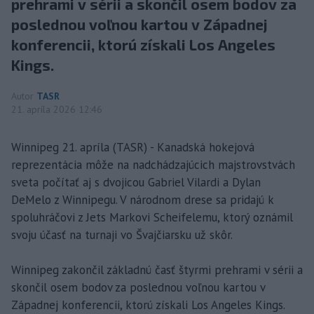
prehrami v sérii a skončil osem bodov za
poslednou voľnou kartou v Západnej
konferencii, ktorú získali Los Angeles
Kings.
Autor
TASR
21. apríla 2026 12:46
Winnipeg 21. apríla (TASR) - Kanadská hokejová
reprezentácia môže na nadchádzajúcich majstrovstvách
sveta počítať aj s dvojicou Gabriel Vilardi a Dylan
DeMelo z Winnipegu. V národnom drese sa pridajú k
spoluhráčovi z Jets Markovi Scheifelemu, ktorý oznámil
svoju účasť na turnaji vo Švajčiarsku už skôr.
Winnipeg zakončil základnú časť štyrmi prehrami v sérii a
skončil osem bodov za poslednou voľnou kartou v
Západnej konferencii, ktorú získali Los Angeles Kings.