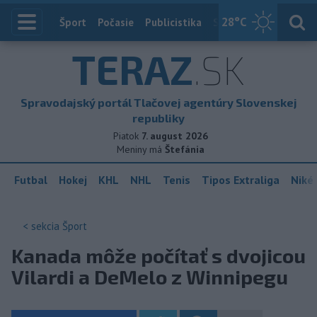
28
°C
Index
Šport
Počasie
Publicistika
Slovensko
Zahranič
TERAZ
.SK
Spravodajský portál Tlačovej agentúry Slovenskej
republiky
Piatok
7. august 2026
Meniny má
Štefánia
Futbal
Hokej
KHL
NHL
Tenis
Tipos Extraliga
Niké 
< sekcia
Šport
Kanada môže počítať s dvojicou
Vilardi a DeMelo z Winnipegu