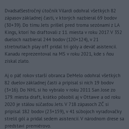
Dvadsaťšesťročný útočník Vilardi odohral všetkých 82
zápasov základnej časti, v ktorých nazbieral 69 bodov
(30+39). Do tímu Jets prišiel pred troma sezónami z LA
Kings, ktorí ho draftovali z 11. miesta v roku 2017. V 352
dueloch nazbieral 244 bodov (120+124), v 21
stretnutiach play off pridal tri góly a deväť asistencií.
Kanadu reprezentoval na MS v roku 2021, kde s ňou
získal zlato.
Aj o päť rokov starší obranca DeMelo odohral všetkých
82 duelov základnej časti a pripísal si nich 19 bodov
(3+16). Do NHL si ho vybralo v roku 2011 San Jose zo
179. miesta draft, krátko pôsobil aj v Ottawe a od roku
2020 je stálou súčasťou Jets. V 718 zápasoch ZČ si
pripísal 182 bodov (23+159), v 41 súbojoch vyraďovačky
strelil gól a pridal sedem asistencií. V národnom drese sa
predstaví premiérovo.