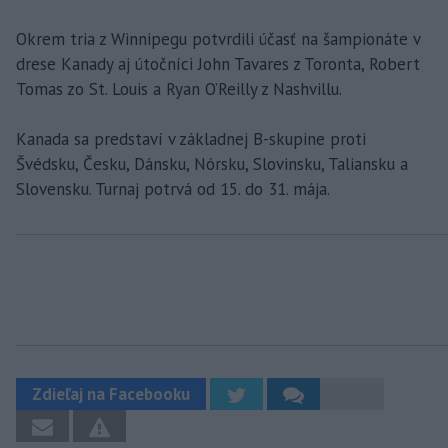
Okrem tria z Winnipegu potvrdili účasť na šampionáte v
drese Kanady aj útočníci John Tavares z Toronta, Robert
Tomas zo St. Louis a Ryan O’Reilly z Nashvillu.
Kanada sa predstaví v základnej B-skupine proti
Švédsku, Česku, Dánsku, Nórsku, Slovinsku, Taliansku a
Slovensku. Turnaj potrvá od 15. do 31. mája.
Zdieľaj na Facebooku