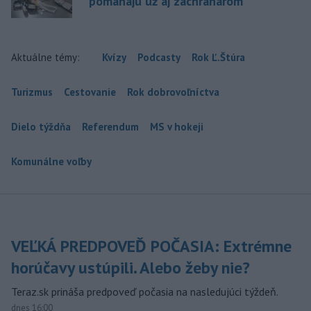
pomáhajú už aj záchranárom
Aktuálne témy:
Kvízy
Podcasty
Rok Ľ.Štúra
Turizmus
Cestovanie
Rok dobrovoľníctva
Dielo týždňa
Referendum
MS v hokeji
Komunálne voľby
VEĽKÁ PREDPOVEĎ POČASIA: Extrémne
horúčavy ustúpili. Alebo žeby nie?
Teraz.sk prináša predpoveď počasia na nasledujúci týždeň.
dnes 16:00