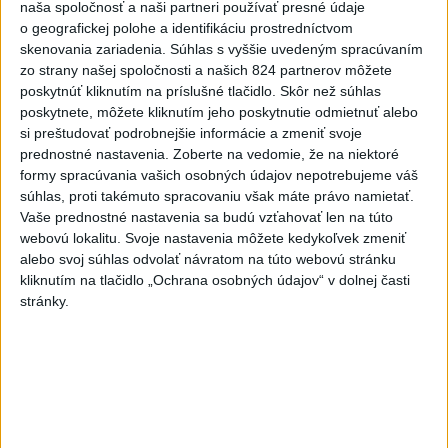
jednej z nádrží
naša spoločnosť a naši partneri používať presné údaje
o geografickej polohe a identifikáciu prostredníctvom
2
Horúčavy vystriedajú búrky: Výstrahy vydali vo viacerých
skenovania zariadenia. Súhlas s vyššie uvedeným spracúvaním
okresoch
zo strany našej spoločnosti a našich 824 partnerov môžete
poskytnúť kliknutím na príslušné tlačidlo. Skôr než súhlas
3
POŽIAR PRI BRATISLAVE: Plamene pohltili skládku
poskytnete, môžete kliknutím jeho poskytnutie odmietnuť alebo
odpadu
si preštudovať podrobnejšie informácie a zmeniť svoje
prednostné nastavenia.
Zoberte na vedomie, že na niektoré
4
ČIASTOČNÉ ZATMENIE SLNKA: Pozorovať sa bude dať v
formy spracúvania vašich osobných údajov nepotrebujeme váš
stredu
súhlas, proti takémuto spracovaniu však máte právo namietať.
Vaše prednostné nastavenia sa budú vzťahovať len na túto
5
ÚPLNÉ ZATMENIE SLNKA: Časť Európy zahalí tma,
webovú lokalitu. Svoje nastavenia môžete kedykoľvek zmeniť
hrozia dôsledky
alebo svoj súhlas odvolať návratom na túto webovú stránku
kliknutím na tlačidlo „Ochrana osobných údajov“ v dolnej časti
6
Kruhová križovatka v Poprade v smere z Hozelca bude
stránky.
hotová budúci rok
7
TRAGÉDIA NA DUNAJI: Muž sa išiel okúpať, z vody viac
nevyšiel
Najnovšie správy na Teraz.sk