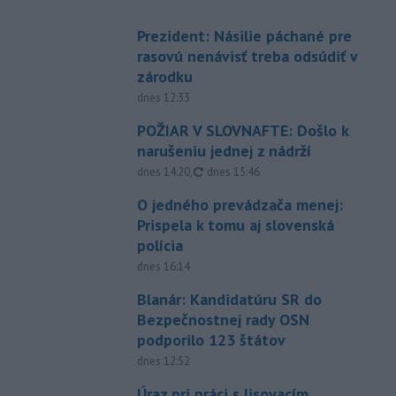
Prezident: Násilie páchané pre
rasovú nenávisť treba odsúdiť v
zárodku
dnes 12:33
POŽIAR V SLOVNAFTE: Došlo k
narušeniu jednej z nádrží
aktualizované
dnes 14:20
,
dnes 15:46
O jedného prevádzača menej:
Prispela k tomu aj slovenská
polícia
dnes 16:14
Blanár: Kandidatúru SR do
Bezpečnostnej rady OSN
podporilo 123 štátov
dnes 12:52
Úraz pri práci s lisovacím