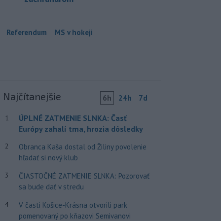
Referendum
MS v hokeji
Najčítanejšie
6h
24h
7d
ÚPLNÉ ZATMENIE SLNKA: Časť
1
Európy zahalí tma, hrozia dôsledky
2
Obranca Kaša dostal od Žiliny povolenie
hľadať si nový klub
3
ČIASTOČNÉ ZATMENIE SLNKA: Pozorovať
sa bude dať v stredu
4
V časti Košice-Krásna otvorili park
pomenovaný po kňazovi Semivanovi