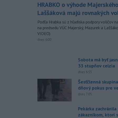
HRABKO o výhode Majerského
Laššáková majú rovnakých vo
Podľa Hrabka sú z hľadiska podpory voličov na
na predsedu VÚC Majerský, Mazurek a Laššák
VIDEO)
dnes 6:00
Sobota má byť jasn
33 stupňov celzia
dnes 6:55
Šesťčlenná skupina
dňový pokus pre v
dnes 7:05
Pekárka zachránila 
zákazníkom, ktorí s