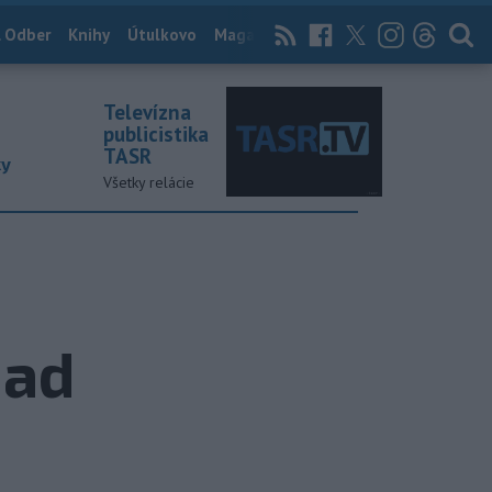
 Odber
Knihy
Útulkovo
Magazín
News Now
Archív
TASR
Televízna
publicistika
TASR
ky
Všetky relácie
nad