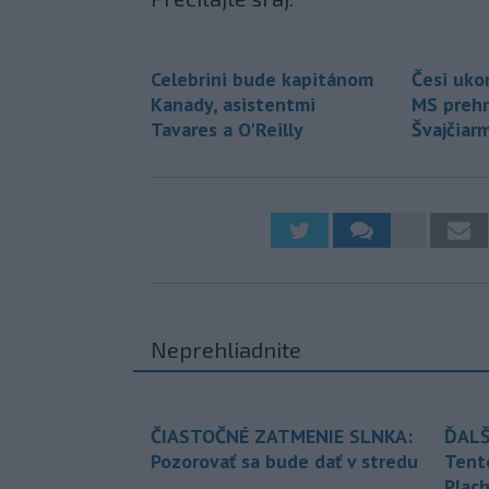
Celebrini bude kapitánom
Česi ukon
Kanady, asistentmi
MS prehr
Tavares a O'Reilly
Švajčiarm
Neprehliadnite
ČIASTOČNÉ ZATMENIE SLNKA:
ĎALŠ
Pozorovať sa bude dať v stredu
Tent
Plach