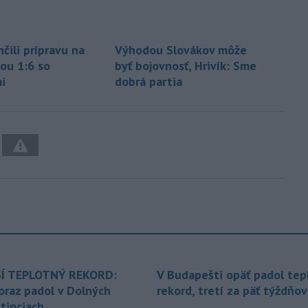
čili prípravu na
Výhodou Slovákov môže
ou 1:6 so
byť bojovnosť, Hrivík: Sme
i
dobrá partia
Í TEPLOTNÝ REKORD:
V Budapešti opäť padol tep
oraz padol v Dolných
rekord, tretí za päť týždňov
tinciach