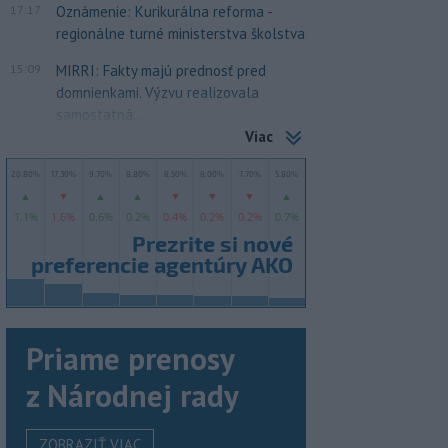
17:17
Oznámenie: Kurikurálna reforma -
regionálne turné ministerstva školstva
15:09
MIRRI: Fakty majú prednosť pred
domnienkami. Výzvu realizovala
samostatná...
Viac
Priame prenosy
z Národnej rady
ZOBRAZIŤ VIAC