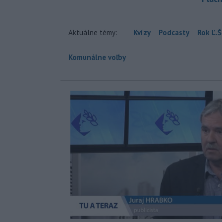
Aktuálne témy:
Kvízy
Podcasty
Rok Ľ.Š
Komunálne voľby