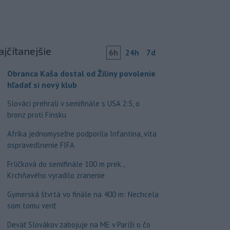
ajčítanejšie
6h
24h
7d
Obranca Kaša dostal od Žiliny povolenie
hľadať si nový klub
Slováci prehrali v semifinále s USA 2:5, o
bronz proti Fínsku
Afrika jednomyseľne podporila Infantina, víta
ospravedlnenie FIFA
Frličková do semifinále 100 m prek.,
Krchňavého vyradilo zranenie
Gymerská štvrtá vo finále na 400 m: Nechcela
som tomu veriť
Deväť Slovákov zabojuje na ME v Paríži o čo