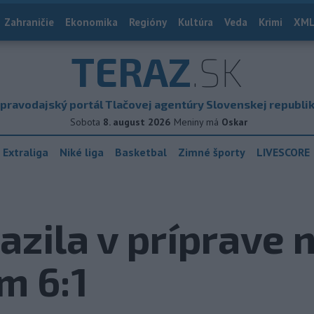
Zahraničie
Ekonomika
Regióny
Kultúra
Veda
Krimi
XML
TERAZ
.SK
pravodajský portál Tlačovej agentúry Slovenskej republi
Sobota
8. august 2026
Meniny má
Oskar
 Extraliga
Niké liga
Basketbal
Zimné športy
LIVESCORE
azila v príprave 
m 6:1