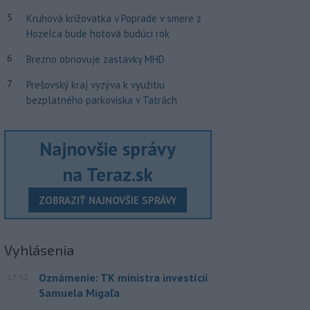
5
Kruhová križovatka v Poprade v smere z
Hozelca bude hotová budúci rok
6
Brezno obnovuje zastávky MHD
7
Prešovský kraj vyzýva k využitiu
bezplatného parkoviska v Tatrách
Najnovšie správy
na Teraz.sk
ZOBRAZIŤ NAJNOVŠIE SPRÁVY
Vyhlásenia
Oznámenie: TK ministra investícií
17:32
Samuela Migaľa