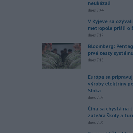
neukázali
dnes 7:44
V Kyjeve sa ozývali
metropole prišli o ž
dnes 7:17
Bloomberg: Pentag
prvé testy systém
dnes 7:15
Európa sa pripravu
výroby elektriny p
Slnka
dnes 7:08
Čína sa chystá na t
zatvára školy a tur
dnes 7:03