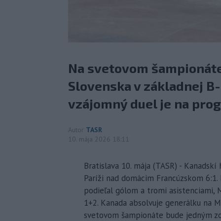
Na svetovom šampionáte
Slovenska v základnej B-
vzájomný duel je na pro
Autor
TASR
10. mája 2026 18:11
Bratislava 10. mája (TASR) - Kanadskí 
Paríži nad domácim Francúzskom 6:1. K
podieľal gólom a tromi asistenciami, M
1+2. Kanada absolvuje generálku na M
svetovom šampionáte bude jedným zo 