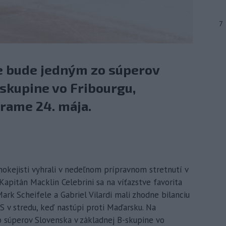
7
 bude jedným zo súperov
skupine vo Fribourgu,
grame 24. mája.
hokejisti vyhrali v nedeľnom prípravnom stretnutí v
apitán Macklin Celebrini sa na víťazstve favorita
ark Scheifele a Gabriel Vilardi mali zhodne bilanciu
S v stredu, keď nastúpi proti Maďarsku. Na
súperov Slovenska v základnej B-skupine vo