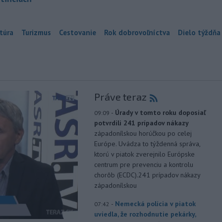
túra
Turizmus
Cestovanie
Rok dobrovoľníctva
Dielo týždňa
Práve teraz
-
Úrady v tomto roku doposiaľ
09:09
potvrdili 241 prípadov nákazy
západonílskou horúčkou po celej
Európe. Uvádza to týždenná správa,
ktorú v piatok zverejnilo Európske
centrum pre prevenciu a kontrolu
chorôb (ECDC).241 prípadov nákazy
západonílskou
-
Nemecká polícia v piatok
07:42
uviedla, že rozhodnutie pekárky,