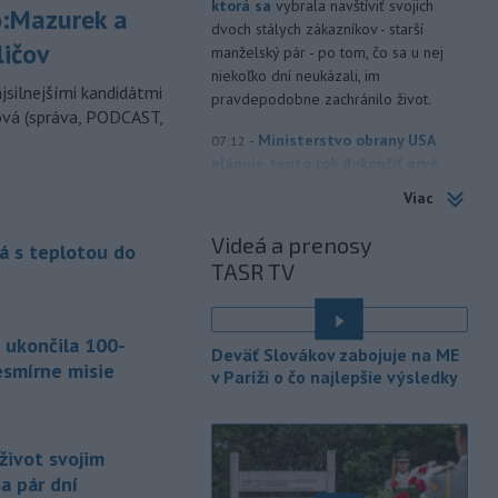
ktorá sa
vybrala navštíviť svojich
:Mazurek a
dvoch stálych zákazníkov - starší
ličov
manželský pár - po tom, čo sa u nej
niekoľko dní neukázali, im
jsilnejšími kandidátmi
pravdepodobne zachránilo život.
ová (správa, PODCAST,
-
Ministerstvo obrany USA
07:12
plánuje tento rok dokončiť prvé
testy
protiraketového systému
Viac
Golden Dome (Zlatá kupola) a v roku
2027 uskutočniť letové skúšky.
Videá a prenosy
á s teplotou do
TASR TV
-
Rokovania medzi Iránom a
07:09
Ománom o situácii v Hormuzskom
prielive
napredujú a Spojené štáty
 ukončila 100-
očakávajú, že dohoda bude uzavretá
Deväť Slovákov zabojuje na ME
čoskoro, uviedol v piatok pre agentúru
esmírne misie
v Paríži o čo najlepšie výsledky
Reuters nemenovaný americký
predstaviteľ, píše TASR.
-
Úrady vo východnej Číne v
život svojim
07:01
sobotu zatvorili školy a mnohé
a pár dní