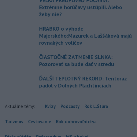
VEĽKÁ PREDPOVEĎ POČASIA:
Extrémne horúčavy ustúpili. Alebo
žeby nie?
HRABKO o výhode
Majerského:Mazurek a Laššáková majú
rovnakých voličov
ČIASTOČNÉ ZATMENIE SLNKA:
Pozorovať sa bude dať v stredu
ĎALŠÍ TEPLOTNÝ REKORD: Tentoraz
padol v Dolných Plachtinciach
Aktuálne témy:
Kvízy
Podcasty
Rok Ľ.Štúra
Turizmus
Cestovanie
Rok dobrovoľníctva
Dielo týždňa
Referendum
MS v hokeji