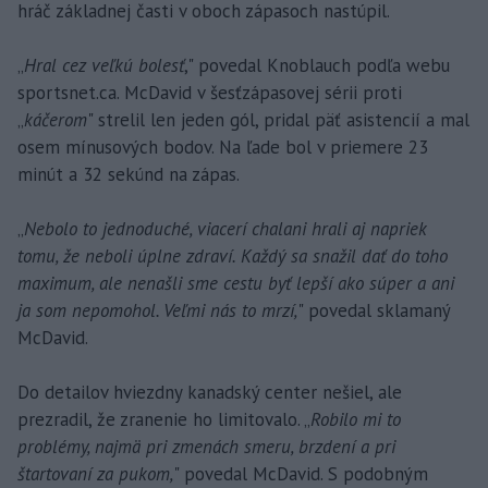
hráč základnej časti v oboch zápasoch nastúpil.
„
Hral cez veľkú bolesť
," povedal Knoblauch podľa webu
sportsnet.ca. McDavid v šesťzápasovej sérii proti
„
káčerom
" strelil len jeden gól, pridal päť asistencií a mal
osem mínusových bodov. Na ľade bol v priemere 23
minút a 32 sekúnd na zápas.
„
Nebolo to jednoduché, viacerí chalani hrali aj napriek
tomu, že neboli úplne zdraví. Každý sa snažil dať do toho
maximum, ale nenašli sme cestu byť lepší ako súper a ani
ja som nepomohol. Veľmi nás to mrzí,
" povedal sklamaný
McDavid.
Do detailov hviezdny kanadský center nešiel, ale
prezradil, že zranenie ho limitovalo. „
Robilo mi to
problémy, najmä pri zmenách smeru, brzdení a pri
štartovaní za pukom,
" povedal McDavid. S podobným