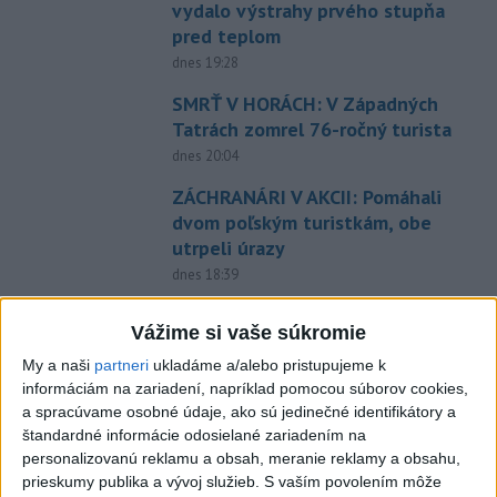
vydalo výstrahy prvého stupňa
pred teplom
dnes 19:28
SMRŤ V HORÁCH: V Západných
Tatrách zomrel 76-ročný turista
dnes 20:04
ZÁCHRANÁRI V AKCII: Pomáhali
dvom poľským turistkám, obe
utrpeli úrazy
dnes 18:39
VODIČI, POZOR: Festival
Vážime si vaše súkromie
Lovestream spôsobuje v
Bratislave kolóny
My a naši
partneri
ukladáme a/alebo pristupujeme k
informáciám na zariadení, napríklad pomocou súborov cookies,
dnes 17:01
a spracúvame osobné údaje, ako sú jedinečné identifikátory a
NEŠŤASTNÝ PÁD:Záchranári
štandardné informácie odosielané zariadením na
pomáhali 25-ročnej žene,
personalizovanú reklamu a obsah, meranie reklamy a obsahu,
skončila v nemocnici
prieskumy publika a vývoj služieb.
S vaším povolením môže