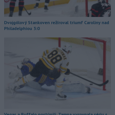
Dvojgólový Stankoven režíroval triumf Caroliny nad
Philadelphiou 3:0
Vegas a Buffalo postúpili, Tampa vyrovnala sériu s