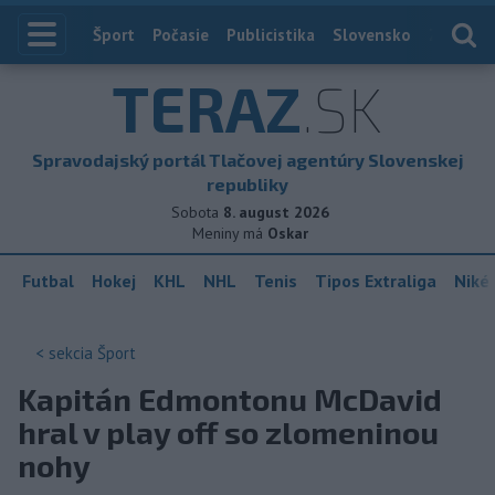
Index
Šport
Počasie
Publicistika
Slovensko
Zahranič
TERAZ
.SK
Spravodajský portál Tlačovej agentúry Slovenskej
republiky
Sobota
8. august 2026
Meniny má
Oskar
Futbal
Hokej
KHL
NHL
Tenis
Tipos Extraliga
Niké 
< sekcia
Šport
Kapitán Edmontonu McDavid
hral v play off so zlomeninou
nohy