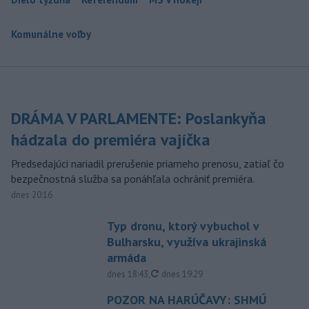
Komunálne voľby
DRÁMA V PARLAMENTE: Poslankyňa
hádzala do premiéra vajíčka
Predsedajúci nariadil prerušenie priameho prenosu, zatiaľ čo
bezpečnostná služba sa ponáhľala ochrániť premiéra.
dnes 20:16
Typ dronu, ktorý vybuchol v
Bulharsku, využíva ukrajinská
armáda
aktualizované
dnes 18:43
,
dnes 19:29
POZOR NA HARÚČAVY: SHMÚ