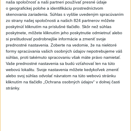
naša spoločnosť a naši partneri používať presné údaje
dnes 19:10
o geografickej polohe a identifikáciu prostredníctvom
MLADÍK VYPADOL Z FERRATY:
skenovania zariadenia. Súhlas s vyššie uvedeným spracúvaním
Na Skalke pri Kremnici
zo strany našej spoločnosti a našich 824 partnerov môžete
poskytnúť kliknutím na príslušné tlačidlo. Skôr než súhlas
zasahovali záchranári
poskytnete, môžete kliknutím jeho poskytnutie odmietnuť alebo
dnes 17:19
si preštudovať podrobnejšie informácie a zmeniť svoje
Omán: Rokovania o
prednostné nastavenia.
Zoberte na vedomie, že na niektoré
formy spracúvania vašich osobných údajov nepotrebujeme váš
Hormuzskom prielive sú
súhlas, proti takémuto spracovaniu však máte právo namietať.
pozitívne a konštruktívne
Vaše prednostné nastavenia sa budú vzťahovať len na túto
dnes 19:24
webovú lokalitu. Svoje nastavenia môžete kedykoľvek zmeniť
alebo svoj súhlas odvolať návratom na túto webovú stránku
STOVKY NASADENÝCH
kliknutím na tlačidlo „Ochrana osobných údajov“ v dolnej časti
HASIČOV: Zasahujú pri lesnom
stránky.
požiari v Andalúzii
dnes 17:13
Práve teraz
-
Spojené štáty obvinili Čínu z destabilizujúcich aktivít
v
20:38
blízkosti spornej plytčiny Scarborough Shoal v Juhočínskom mori.