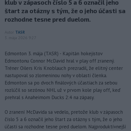
klub v zápasoch číslo 5 a 6 označil jeho
štart za otázny s tým, že o jeho účasti sa
rozhodne tesne pred duelom.
Autor
TASR
3. mája 2026 9:27
Edmonton 3. mája (TASR) - Kapitán hokejistov
Edmontonu Connor McDavid hral v play off zranený.
Tréner Oilers Kris Knoblauch prezradil, že elitný center
nastupoval so zlomeninou nohy v oblasti členka.
Edmonton sa po dvoch finálových účastiach za sebou
rozlúčil so sezónou NHL už v prvom kole play off, keď
prehral s Anaheimom Ducks 2:4 na zápasy.
O zranení McDavida sa vedelo, pretože klub v zápasoch
číslo 5 a 6 označil jeho štart za otázny s tým, že o jeho
účasti sa rozhodne tesne pred duelom. Najproduktívnejší