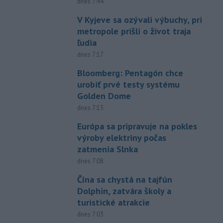
dnes 7:44
V Kyjeve sa ozývali výbuchy, pri
metropole prišli o život traja
ľudia
dnes 7:17
Bloomberg: Pentagón chce
urobiť prvé testy systému
Golden Dome
dnes 7:15
Európa sa pripravuje na pokles
výroby elektriny počas
zatmenia Slnka
dnes 7:08
Čína sa chystá na tajfún
Dolphin, zatvára školy a
turistické atrakcie
dnes 7:03