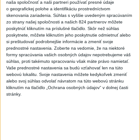
naša spoločnosť a naši partneri používať presné údaje
o geografickej polohe a identifikáciu prostredníctvom
Najnovšie videá
Najsledovanejšie videá
skenovania zariadenia. Súhlas s vyššie uvedeným spracúvaním
zo strany našej spoločnosti a našich 824 partnerov môžete
ANI HORÚCE LETNÉ DNI NÁS
poskytnúť kliknutím na príslušné tlačidlo. Skôr než súhlas
NEZASTAVIA 🌿☀️
poskytnete, môžete kliknutím jeho poskytnutie odmietnuť alebo
dnes 06:00
|
Úrad vlády SR
|
151
zobrazení
si preštudovať podrobnejšie informácie a zmeniť svoje
prednostné nastavenia.
Zoberte na vedomie, že na niektoré
Kontrolný deň na Spišskom hrade
formy spracúvania vašich osobných údajov nepotrebujeme váš
potvrdil výrazný pokrok...
súhlas, proti takémuto spracovaniu však máte právo namietať.
včera 18:09
|
Ministerstvo kultúry SR
|
31
Vaše prednostné nastavenia sa budú vzťahovať len na túto
zobrazení
webovú lokalitu. Svoje nastavenia môžete kedykoľvek zmeniť
alebo svoj súhlas odvolať návratom na túto webovú stránku
⁉️FICO, KDE STE⁉️ČO TIE VAŠE DRÍSTY
O BENZÍNE⁉️VŠETKÝCH...
kliknutím na tlačidlo „Ochrana osobných údajov“ v dolnej časti
stránky.
včera 17:02
|
Jakab Július
|
10697
zobrazení
Najnovšie statusy štátnych inštitúcií
STÁTISÍCE NA MODERNIZÁCIU SABINOVSKÝCH
CIEST Hlavnou t...
STÁTISÍCE NA MODERNIZÁCIU SABINOVSKÝCH CIEST
Hlavnou témou rokovania ministra Samuela Migaľa