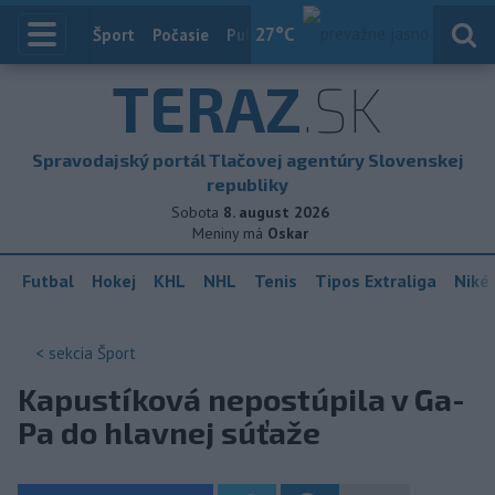
27
°C
Index
Šport
Počasie
Publicistika
Slovensko
Zahranič
TERAZ
.SK
Spravodajský portál Tlačovej agentúry Slovenskej
republiky
Sobota
8. august 2026
Meniny má
Oskar
Futbal
Hokej
KHL
NHL
Tenis
Tipos Extraliga
Niké 
< sekcia
Šport
Kapustíková nepostúpila v Ga-
Pa do hlavnej súťaže