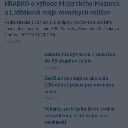
HRABKO o výhode Majerského:Mazurek
a Laššáková majú rovnakých voličov
Podľa Hrabka sú z hľadiska podpory voličov najsilnejšími
kandidátmi na predsedu VÚC Majerský, Mazurek a Laššáková
(správa, PODCAST, VIDEO)
dnes 6:00
Sobota má byť jasná s teplotou
do 33 stupňov celzia
dnes 6:55
Šesťčlenná skupina ukončila
100-dňový pokus pre vesmírne
misie
dnes 7:05
Pekárka zachránila život svojim
zákazníkom, ktorí sa pár dní
neukázali