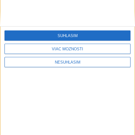
AKTUÁLNA PREDPOVEĎ POČASIA NA SEDEM DNÍ
SÚHLASÍM
....
VIAC MOŽNOSTÍ
NESÚHLASÍM
....