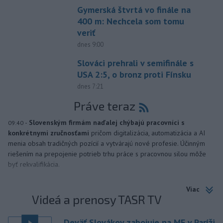
Gymerská štvrtá vo finále na
400 m: Nechcela som tomu
veriť
dnes 9:00
Slováci prehrali v semifinále s
USA 2:5, o bronz proti Fínsku
dnes 7:21
Práve teraz
-
Slovenským firmám naďalej chýbajú pracovníci s
09:40
konkrétnymi zručnosťami
pričom digitalizácia, automatizácia a AI
menia obsah tradičných pozícií a vytvárajú nové profesie. Účinným
riešením na prepojenie potrieb trhu práce s pracovnou silou môže
byť rekvalifikácia.
Viac
Videá a prenosy TASR TV
Deväť Slovákov zabojuje na ME v Paríži