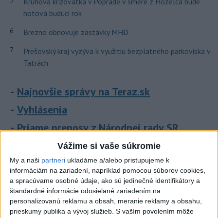
5
Kruhová križovatka v Poprade v smere z Hozelca bude
hotová budúci rok
6
Brezno obnovuje zastávky MHD
7
Prešovský kraj vyzýva k využitiu bezplatného parkoviska v
Tatrách
Najnovšie správy na Teraz.sk
Vyhlásenia
Priame prenosy z Národnej rady SR
Vážime si vaše súkromie
My a naši
partneri
ukladáme a/alebo pristupujeme k
informáciám na zariadení, napríklad pomocou súborov cookies,
Politika na sociálnych sieťach
a spracúvame osobné údaje, ako sú jedinečné identifikátory a
štandardné informácie odosielané zariadením na
personalizovanú reklamu a obsah, meranie reklamy a obsahu,
Zobraziť viac
Info
prieskumy publika a vývoj služieb.
S vaším povolením môže