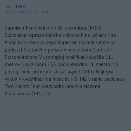
Autor
TASR
30. decembra 2025 18:47
Garmisch-Partenkirchen 30. decembra (TASR) -
Slovenská reprezentantka v skokoch na lyžiach Kira
Mária Kapustíková nepostúpila do hlavnej súťaže na
podujatí Svetového pohára v nemeckom Garmisch-
Partenkirchene. V utorňajšej kvalifikácii skočila 111
metrov a so ziskom 77,6 bodu obsadila 51. miesto. Na
postup bolo potrebné získať aspoň 101 b. Najlepší
výkon v kvalifikácii na mostíku HS-142 v rámci podujatia
Two Nights Tour predviedla Japonka Nozomi
Marujamová (141,2 b.).