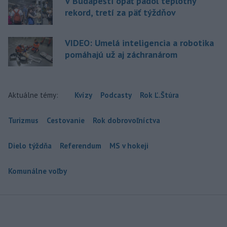
V Budapešti opäť padol teplotný
rekord, tretí za päť týždňov
VIDEO: Umelá inteligencia a robotika
pomáhajú už aj záchranárom
Aktuálne témy:
Kvízy
Podcasty
Rok Ľ.Štúra
Turizmus
Cestovanie
Rok dobrovoľníctva
Dielo týždňa
Referendum
MS v hokeji
Komunálne voľby