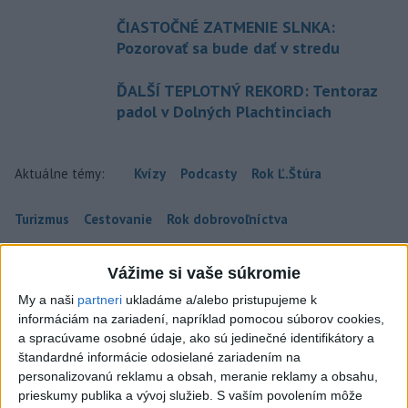
ČIASTOČNÉ ZATMENIE SLNKA:
Pozorovať sa bude dať v stredu
ĎALŠÍ TEPLOTNÝ REKORD: Tentoraz
padol v Dolných Plachtinciach
Aktuálne témy:
Kvízy
Podcasty
Rok Ľ.Štúra
Turizmus
Cestovanie
Rok dobrovoľníctva
Dielo týždňa
Referendum
MS v hokeji
Vážime si vaše súkromie
My a naši
partneri
ukladáme a/alebo pristupujeme k
Komunálne voľby
informáciám na zariadení, napríklad pomocou súborov cookies,
a spracúvame osobné údaje, ako sú jedinečné identifikátory a
štandardné informácie odosielané zariadením na
personalizovanú reklamu a obsah, meranie reklamy a obsahu,
prieskumy publika a vývoj služieb.
S vaším povolením môže