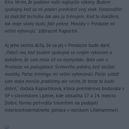
Kira. Verím, že podáme naše najlepšie výkony. Budem
spokojný, keď sa mi podarí predviesť svoj skok. Vynasnažím
sa dodržať techniku tak ako ju trénujem. Keď to dokážem,
tak moje skoky budú fakt pekné. Mostíky v Predazze mi
veľmi vyhovujú,
“ zdôraznil Kapustík.
Aj jeho sestra dúfa, že sa jej v Predazze bude dariť.
„
Poteší ma, keď budem spokojná so svojím výkonom a
dokážem, že som mala ísť na olympiádu. Bola som v
Predazze na podujatiach Svetového pohára, keď skúšali
mostíky. Počas tréningu mi veľmi vyhovovali. Počas súťaží
som mala menšie problémy, ale verím, že teraz to bude
dobré,“
dodala Kapustíková, ktorá premiérovo bodovala v
SP v slovinskom Ljubne, kde obsadila 17. a 24. miesto.
Dobrú formu potvrdila triumfom na podujatí
Interkontinentálneho pohára v nórskom Lillehammeri.