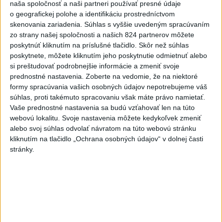
Fico: Suchá musia viesť k razantnejšej
naša spoločnosť a naši partneri používať presné údaje
o geografickej polohe a identifikáciu prostredníctvom
ochrane vody na Slovensku
skenovania zariadenia. Súhlas s vyššie uvedeným spracúvaním
zo strany našej spoločnosti a našich 824 partnerov môžete
Podľa neho zmenená ústava a zákaz vývozu vody zo
poskytnúť kliknutím na príslušné tlačidlo. Skôr než súhlas
Slovenska do zahraničia potrubím či cisternami nestačí.
poskytnete, môžete kliknutím jeho poskytnutie odmietnuť alebo
dnes 21:39
si preštudovať podrobnejšie informácie a zmeniť svoje
prednostné nastavenia.
Zoberte na vedomie, že na niektoré
DRÁMA V PARLAMENTE:
formy spracúvania vašich osobných údajov nepotrebujeme váš
Poslankyňa hádzala do
súhlas, proti takémuto spracovaniu však máte právo namietať.
premiéra vajíčka
Vaše prednostné nastavenia sa budú vzťahovať len na túto
webovú lokalitu. Svoje nastavenia môžete kedykoľvek zmeniť
dnes 20:16
alebo svoj súhlas odvolať návratom na túto webovú stránku
Typ dronu, ktorý vybuchol v
kliknutím na tlačidlo „Ochrana osobných údajov“ v dolnej časti
Bulharsku, využíva ukrajinská
stránky.
armáda
aktualizované
dnes 18:43
,
dnes 19:29
POZOR NA HARÚČAVY: SHMÚ
vydalo výstrahy prvého stupňa
pred teplom