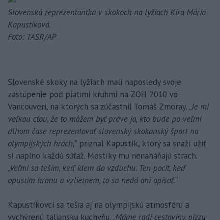
Slovenská reprezentantka v skokoch na lyžiach Kira Mária
Kapustíková.
Foto: TASR/AP
Slovenské skoky na lyžiach mali naposledy svoje
zastúpenie pod piatimi kruhmi na ZOH 2010 vo
Vancouveri, na ktorých sa zúčastnil Tomáš Zmoray. „
Je mi
veľkou cťou, že to môžem byť práve ja, kto bude po veľmi
dlhom čase reprezentovať slovenský skokanský šport na
olympijských hrách
," priznal Kapustík, ktorý sa snaží užiť
si naplno každú súťaž. Mostíky mu nenaháňajú strach.
„Veľmi sa teším, keď idem do vzduchu. Ten pocit, keď
opustím hranu a vzlietnem, to sa nedá ani opísať.
“
Kapustíkovci sa tešia aj na olympijskú atmosféru a
vychýrenú taliansku kuchyňu. „
Máme radi cestoviny, pizzu