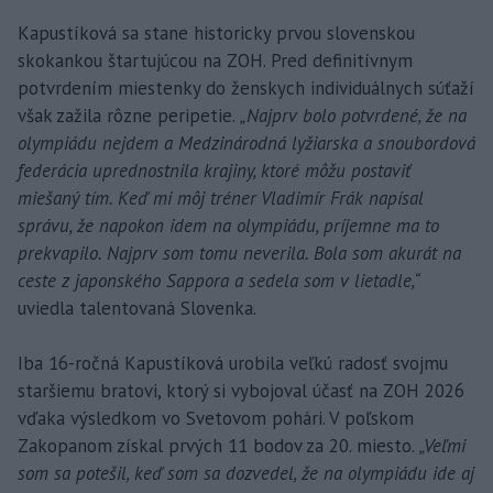
Kapustíková sa stane historicky prvou slovenskou
skokankou štartujúcou na ZOH. Pred definitívnym
potvrdením miestenky do ženskych individuálnych súťaží
však zažila rôzne peripetie.
„Najprv bolo potvrdené, že na
olympiádu nejdem a Medzinárodná lyžiarska a snoubordová
federácia uprednostnila krajiny, ktoré môžu postaviť
miešaný tím. Keď mi môj tréner Vladimír Frák napísal
správu, že napokon idem na olympiádu, príjemne ma to
prekvapilo. Najprv som tomu neverila. Bola som akurát na
ceste z japonského Sappora a sedela som v lietadle,“
uviedla talentovaná Slovenka.
Iba 16-ročná Kapustíková urobila veľkú radosť svojmu
staršiemu bratovi, ktorý si vybojoval účasť na ZOH 2026
vďaka výsledkom vo Svetovom pohári. V poľskom
Zakopanom získal prvých 11 bodov za 20. miesto.
„Veľmi
som sa potešil, keď som sa dozvedel, že na olympiádu ide aj