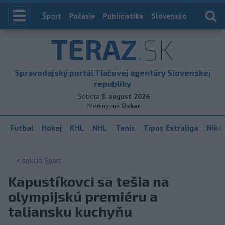
Index
Šport
Počasie
Publicistika
Slovensko
Zahranič
TERAZ
.SK
Spravodajský portál Tlačovej agentúry Slovenskej
republiky
Sobota
8. august 2026
Meniny má
Oskar
Futbal
Hokej
KHL
NHL
Tenis
Tipos Extraliga
Niké 
< sekcia
Šport
Kapustíkovci sa tešia na
olympijskú premiéru a
taliansku kuchyňu