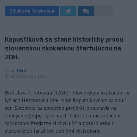
Zdieľaj na Facebooku
Kapustíková sa stane historicky prvou
slovenskou skokankou štartujúcou na
ZOH.
Autor
TASR
4. februára 2026 14:25
Bratislava 4. februára (TASR) - Slovenským skokanom na
lyžiach Hektorovi a Kire Márii Kapustíkovcom sa splní
sen. Súrodenci sa spoločne prvýkrát predstavia na
zimných olympijských hrách. Súťaže na mostíkoch v
talianskom Predazze si chcú užiť a potešiť seba i
slovenských fanúšikov dobrými výsledkami.