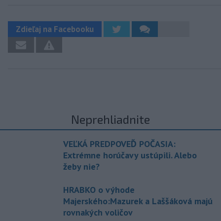
Zdieľaj na Facebooku
Neprehliadnite
VEĽKÁ PREDPOVEĎ POČASIA:
Extrémne horúčavy ustúpili. Alebo
žeby nie?
HRABKO o výhode
Majerského:Mazurek a Laššáková majú
rovnakých voličov