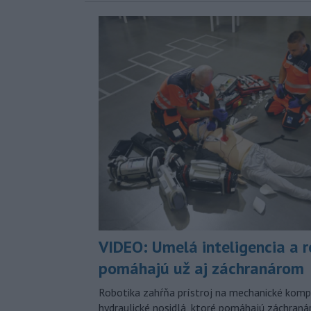
VIDEO: Umelá inteligencia a 
pomáhajú už aj záchranárom
Robotika zahŕňa prístroj na mechanické kompr
hydraulické nosidlá, ktoré pomáhajú záchran