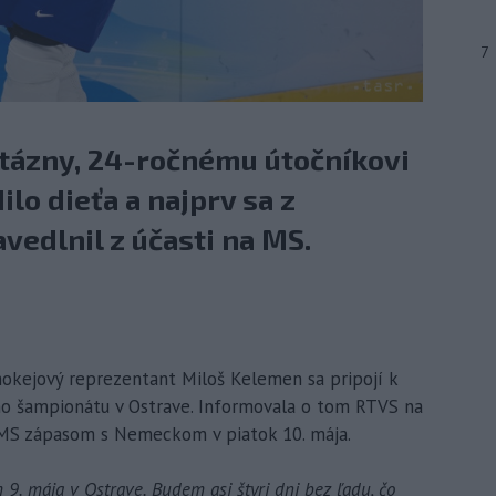
7
tázny, 24-ročnému útočníkovi
lo dieťa a najprv sa z
edlnil z účasti na MS.
 hokejový reprezentant Miloš Kelemen sa pripojí k
ho šampionátu v Ostrave. Informovala o tom RTVS na
jú MS zápasom s Nemeckom v piatok 10. mája.
m 9. mája v Ostrave. Budem asi štyri dni bez ľadu, čo