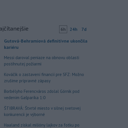
ajčítanejšie
6h
24h
7d
Gutová-Behramiová definitívne ukončila
kariéru
Messi daroval peniaze na obnovu oblasti
postihnutej požiarmi
Kováčik o zastavení financií pre SFZ: Možno
zrušíme prípravné zápasy
Borbélyho Ferencváros zdolal Górnik pod
vedením Gašparíka 1:0
ŠTIBRAVÁ: Štvrté miesto v silnej svetovej
konkurencii je výborné
Haaland získal milióny lajkov za fotku po