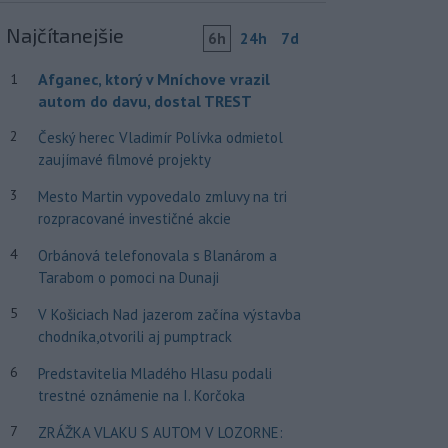
Najčítanejšie
6h
24h
7d
Afganec, ktorý v Mníchove vrazil
1
autom do davu, dostal TREST
2
Český herec Vladimír Polívka odmietol
zaujímavé filmové projekty
3
Mesto Martin vypovedalo zmluvy na tri
rozpracované investičné akcie
4
Orbánová telefonovala s Blanárom a
Tarabom o pomoci na Dunaji
5
V Košiciach Nad jazerom začína výstavba
chodníka,otvorili aj pumptrack
6
Predstavitelia Mladého Hlasu podali
trestné oznámenie na I. Korčoka
7
ZRÁŽKA VLAKU S AUTOM V LOZORNE: