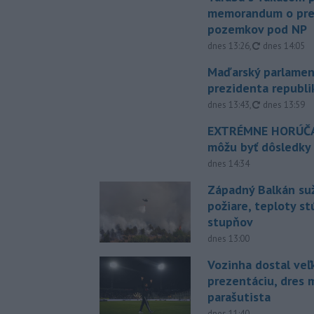
memorandum o pr
pozemkov pod NP
aktualizovan
dnes 13:26
,
dnes 14:05
Maďarský parlamen
prezidenta republi
aktualizovan
dnes 13:43
,
dnes 13:59
EXTRÉMNE HORÚČA
môžu byť dôsledky
dnes 14:34
Západný Balkán suž
požiare, teploty st
stupňov
dnes 13:00
Vozinha dostal veľ
prezentáciu, dres 
parašutista
dnes 11:40