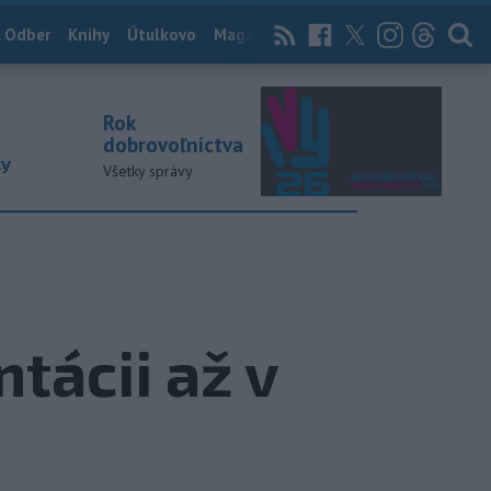
 Odber
Knihy
Útulkovo
Magazín
News Now
Archív
TASR
Rok
dobrovoľníctva
ky
Všetky správy
tácii až v