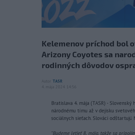
Kelemenov príchod bol o
Arizony Coyotes sa narodi
rodinných dôvodov osprav
Autor
TASR
4. mája 2024 14:56
Bratislava 4. mája (TASR) - Slovenský
národnému tímu až v dejisku svetové
sociálnych sieťach. Slováci odštartu
"Budeme letieť 8. mája, takže sa pripojí