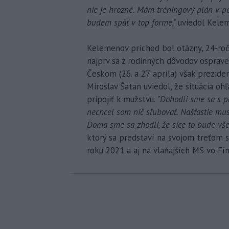
nie je hrozné. Mám tréningový plán v po
budem späť v top forme,"
uviedol Kele
Kelemenov príchod bol otázny, 24-roč
najprv sa z rodinných dôvodov osprave
Českom (26. a 27. apríla) však prezid
Miroslav Šatan uviedol, že situácia o
pripojiť k mužstvu.
"Dohodli sme sa s 
nechcel som nič sľubovať. Našťastie mu
Doma sme sa zhodli, že síce to bude vše
ktorý sa predstaví na svojom treťom 
roku 2021 a aj na vlaňajších MS vo Fín