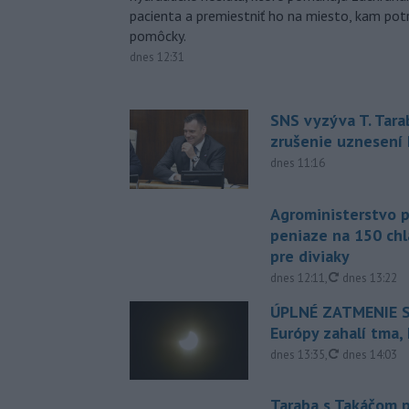
pacienta a premiestniť ho na miesto, kam potr
pomôcky.
dnes 12:31
SNS vyzýva T. Tara
zrušenie uznesení
dnes 11:16
Agroministerstvo 
peniaze na 150 chl
pre diviaky
aktualizovan
dnes 12:11
,
dnes 13:22
ÚPLNÉ ZATMENIE S
Európy zahalí tma,
aktualizovan
dnes 13:35
,
dnes 14:03
Taraba s Takáčom p