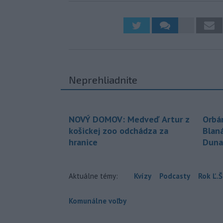
Neprehliadnite
NOVÝ DOMOV: Medveď Artur z
Orbá
košickej zoo odchádza za
Blan
hranice
Duna
Aktuálne témy:
Kvízy
Podcasty
Rok Ľ.Š
Komunálne voľby