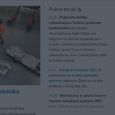
Práve teraz
-
Podpredsedníčka
13:41
vykonávajúca funkciu predsedu
maďarského
Národného
zhromaždenia Anikó Hallerová
Nagyová vo štvrtok oznámila, že v
súlade s návrhom poslaneckého klubu
vládnej strany Tisza rozhodne
zákonodarný zbor o novej hlave štátu
na budúci utorok.
-
Európska komisia (EK) sa
13:31
pripravuje na možné dôsledky
úplného
zatmenia Slnka na výrobu
elektriny v Európskej únii.
robotika
-
Vlastníctvo a správa lesov v
13:24
štyroch národných parkoch (NP),
ktoré začiatkom júla prešli zonáciou,
esie hrudníka,
plne prechádza pod národné parky.
árom odtransportovať