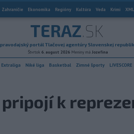
Zahraničie
Ekonomika
Regióny
Kultúra
Veda
Krimi
XML
TERAZ
.SK
pravodajský portál Tlačovej agentúry Slovenskej republi
Štvrtok
6. august 2026
Meniny má
Jozefína
 Extraliga
Niké liga
Basketbal
Zimné športy
LIVESCORE
pripojí k reprezen