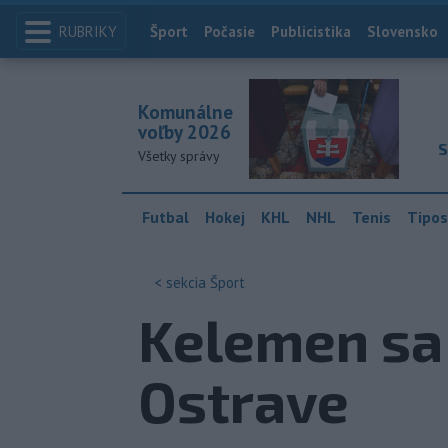
RUBRIKY
Index
Šport
Počasie
Publicistika
Slovensko
Komunálne
voľby 2026
S
Všetky správy
Futbal
Hokej
KHL
NHL
Tenis
Tipos
< sekcia
Šport
Kelemen sa 
Ostrave