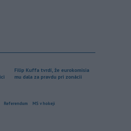
Filip Kuffa tvrdí, že eurokomisia
ci
mu dala za pravdu pri zonácii
Referendum
MS v hokeji