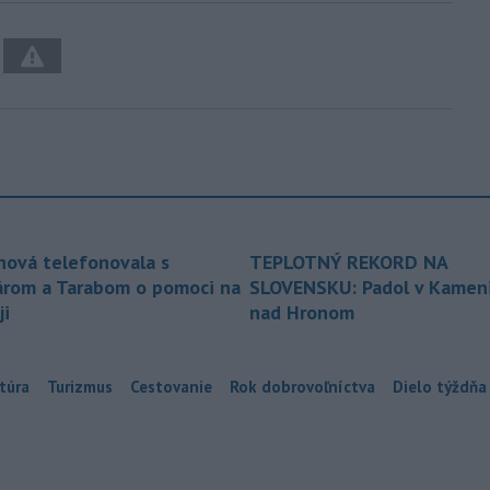
nová telefonovala s
TEPLOTNÝ REKORD NA
árom a Tarabom o pomoci na
SLOVENSKU: Padol v Kameni
ji
nad Hronom
túra
Turizmus
Cestovanie
Rok dobrovoľníctva
Dielo týždňa