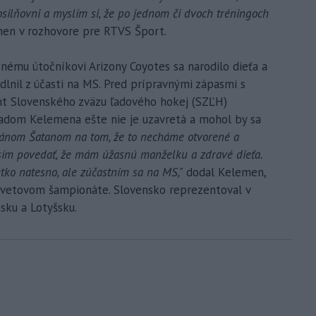
silňovni a myslím si, že po jednom či dvoch tréningoch
men v rozhovore pre RTVS Šport.
nému útočníkovi Arizony Coyotes sa narodilo dieťa a
dlnil z účasti na MS. Pred prípravnými zápasmi s
ent Slovenského zväzu ľadového hokej (SZĽH)
hľadom Kelemena ešte nie je uzavretá a mohol by sa
pánom Šatanom na tom, že to necháme otvorené a
sím povedať, že mám úžasnú manželku a zdravé dieťa.
tko natesno, ale zúčastním sa na MS,"
dodal Kelemen,
svetovom šampionáte. Slovensko reprezentoval v
sku a Lotyšsku.