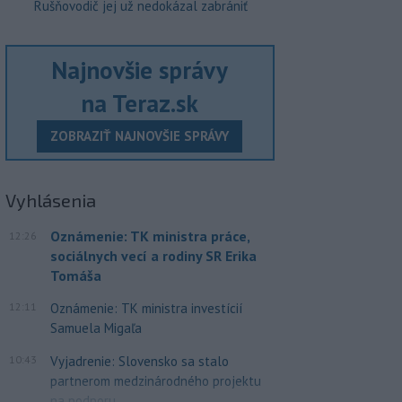
Rušňovodič jej už nedokázal zabrániť
Najnovšie správy
na Teraz.sk
ZOBRAZIŤ NAJNOVŠIE SPRÁVY
Vyhlásenia
Oznámenie: TK ministra práce,
12:26
sociálnych vecí a rodiny SR Erika
Tomáša
12:11
Oznámenie: TK ministra investícií
Samuela Migaľa
10:43
Vyjadrenie: Slovensko sa stalo
partnerom medzinárodného projektu
na podporu...