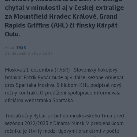
chytal v minulosti aj v českej extralige
za Mountfield Hradec Králové, Grand
Rapids Griffins (AHL) či fínsky Kärpät
Oulu.
Autor
TASR
21. decembra 2023 11:17
Moskva 21. decembra (TASR) - Slovenský hokejový
brankár Patrik Rybár bude aj v ďalšej sezóne obliekať
dres Spartaka Moskva. S klubom KHL podpísal nový
ročný kontrakt. O predĺžení spolupráce informovala
oficiálna webstránka Spartaka.
Tridsaťročný Rybár prišiel do moskovského tímu pred
sezónou 2022/2023 z Dinama Minsk. V prebiehajúcom
ročníku je štvrtý medzi ligovými brankármi v počte