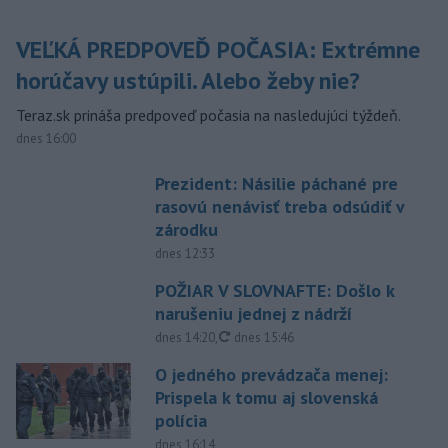
VEĽKÁ PREDPOVEĎ POČASIA: Extrémne
horúčavy ustúpili. Alebo žeby nie?
Teraz.sk prináša predpoveď počasia na nasledujúci týždeň.
dnes 16:00
Prezident: Násilie páchané pre
rasovú nenávisť treba odsúdiť v
zárodku
dnes 12:33
POŽIAR V SLOVNAFTE: Došlo k
narušeniu jednej z nádrží
aktualizované
dnes 14:20
,
dnes 15:46
O jedného prevádzača menej:
Prispela k tomu aj slovenská
polícia
dnes 16:14