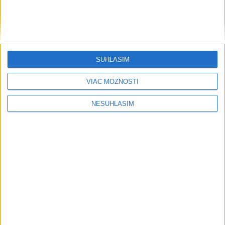
Šport
SÚHLASÍM
VIAC MOŽNOSTÍ
....
NESÚHLASÍM
....