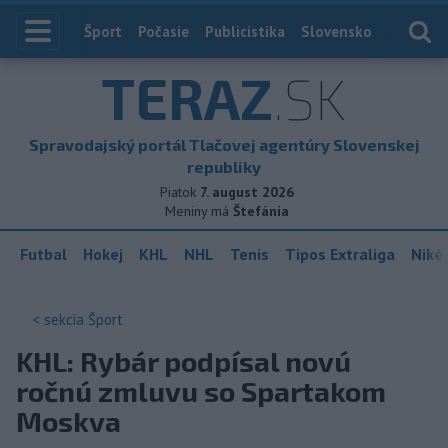
Index
Šport
Počasie
Publicistika
Slovensko
Zahranič
TERAZ
.SK
Spravodajský portál Tlačovej agentúry Slovenskej
republiky
Piatok
7. august 2026
Meniny má
Štefánia
Futbal
Hokej
KHL
NHL
Tenis
Tipos Extraliga
Niké 
< sekcia
Šport
KHL: Rybár podpísal novú
ročnú zmluvu so Spartakom
Moskva