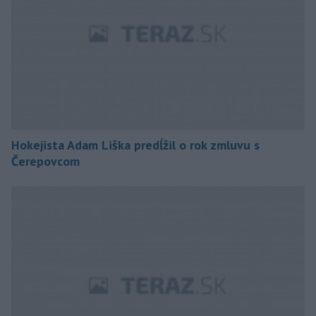
Hokejista Adam Liška predĺžil o rok zmluvu s
Čerepovcom