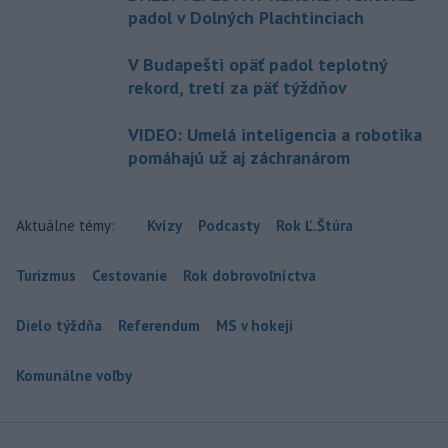
padol v Dolných Plachtinciach
V Budapešti opäť padol teplotný
rekord, tretí za päť týždňov
VIDEO: Umelá inteligencia a robotika
pomáhajú už aj záchranárom
Aktuálne témy:
Kvízy
Podcasty
Rok Ľ.Štúra
Turizmus
Cestovanie
Rok dobrovoľníctva
Dielo týždňa
Referendum
MS v hokeji
Komunálne voľby