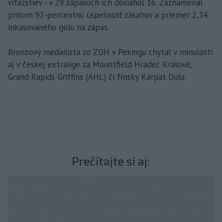
víťazstiev - v 29 zápasoch ich dosiahol 16. Zaznamenal
pritom 92-percentnú úspešnosť zásahov a priemer 2,34
inkasovaného gólu na zápas.
Bronzový medailista zo ZOH v Pekingu chytal v minulosti
aj v českej extralige za Mountfield Hradec Králové,
Grand Rapids Griffins (AHL) či fínsky Kärpät Oulu.
Prečítajte si aj: