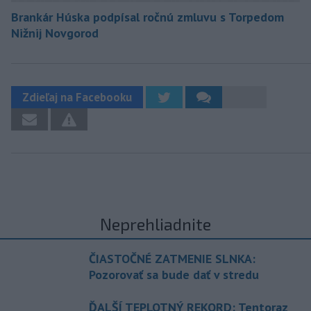
Brankár Húska podpísal ročnú zmluvu s Torpedom
Nižnij Novgorod
Zdieľaj na Facebooku
Neprehliadnite
ČIASTOČNÉ ZATMENIE SLNKA:
Pozorovať sa bude dať v stredu
ĎALŠÍ TEPLOTNÝ REKORD: Tentoraz