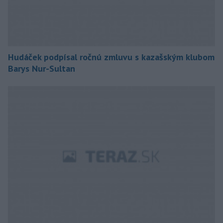
Hudáček podpísal ročnú zmluvu s kazašským klubom
Barys Nur-Sultan