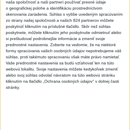
naša spoločnosť a naši partneri používať presné údaje
Lacko: Rastú talentovaní hráči
o geografickej polohe a identifikáciu prostredníctvom
dnes 15:51
skenovania zariadenia. Súhlas s vyššie uvedeným spracúvaním
zo strany našej spoločnosti a našich 824 partnerov môžete
Slovenky remizovali v druhom
poskytnúť kliknutím na príslušné tlačidlo. Skôr než súhlas
prípravnom dueli so Slovinkami
poskytnete, môžete kliknutím jeho poskytnutie odmietnuť alebo
si preštudovať podrobnejšie informácie a zmeniť svoje
2:2
prednostné nastavenia.
Zoberte na vedomie, že na niektoré
aktualizované
dnes 17:13
,
dnes 19:45
formy spracúvania vašich osobných údajov nepotrebujeme váš
Práve teraz
súhlas, proti takémuto spracovaniu však máte právo namietať.
Vaše prednostné nastavenia sa budú vzťahovať len na túto
-
Vláda Konžskej demokratickej republiky (KDR) v piatok
20:01
webovú lokalitu. Svoje nastavenia môžete kedykoľvek zmeniť
oznámila,
že preverí, či sa v zásielkach oxidu kobaltnatého
alebo svoj súhlas odvolať návratom na túto webovú stránku
vyvážaných do Číny nachádza urán.
kliknutím na tlačidlo „Ochrana osobných údajov“ v dolnej časti
stránky.
Viac
Videá a prenosy TASR TV
Deväť Slovákov zabojuje na ME v Paríži
o čo najlepšie výsledky