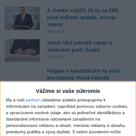
A. Danko vylúčil, že by sa SNS
pred voľbami spájala, avizuje
zmeny
dnes 18:51
Senát USA schválil zákon o
sankciách proti Rusku
dnes 19:50
Magyar o kandidátoch na post
prezidenta: Mená nebudú
prekvapením
Vážime si vaše súkromie
dnes 17:31
My a naši
partneri
ukladáme a/alebo pristupujeme k
Románsky palác na Spišskom
informáciám na zariadení, napríklad pomocou súborov cookies,
hrade sa podarilo staticky
a spracúvame osobné údaje, ako sú jedinečné identifikátory a
zabezpečiť
štandardné informácie odosielané zariadením na
dnes 18:00
personalizovanú reklamu a obsah, meranie reklamy a obsahu,
prieskumy publika a vývoj služieb.
S vaším povolením môže
Slováci získali vo Vichy bronz,