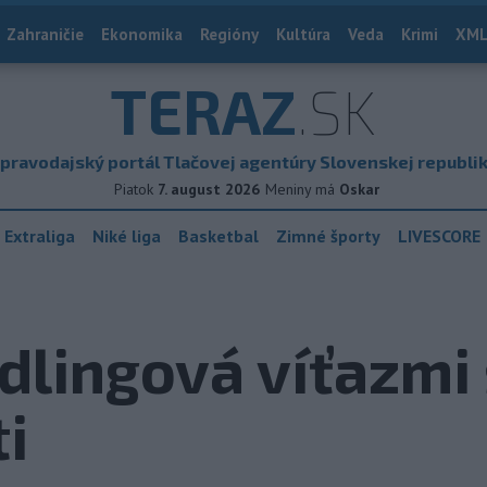
Zahraničie
Ekonomika
Regióny
Kultúra
Veda
Krimi
XML
TERAZ
.SK
pravodajský portál Tlačovej agentúry Slovenskej republi
Piatok
7. august 2026
Meniny má
Oskar
 Extraliga
Niké liga
Basketbal
Zimné športy
LIVESCORE
dlingová víťazmi 
ti