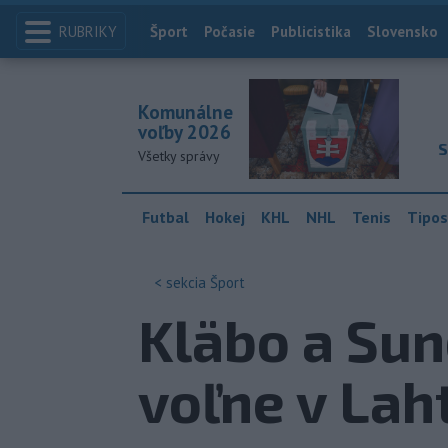
RUBRIKY
Index
Šport
Počasie
Publicistika
Slovensko
Komunálne
voľby 2026
S
Všetky správy
Futbal
Hokej
KHL
NHL
Tenis
Tipos
< sekcia
Šport
Kläbo a Sun
voľne v Lah