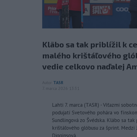
Kläbo sa tak priblížil k c
malého krištáľového gló
vedie celkovo naďalej Am
Autor
TASR
7. marca 2026 13:31
Lahti 7. marca (TASR) - Víťazmi sobo
podujatí Svetového pohára vo fínskom
Sundlingová zo Švédska. Kläbo sa tak p
krištáľového glóbusu za šprint. Medzi
Digginsová.