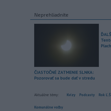
Neprehliadnite
ĎALŠ
Tent
Plach
ČIASTOČNÉ ZATMENIE SLNKA:
Pozorovať sa bude dať v stredu
Aktuálne témy:
Kvízy
Podcasty
Rok Ľ.Š
Komunálne voľby