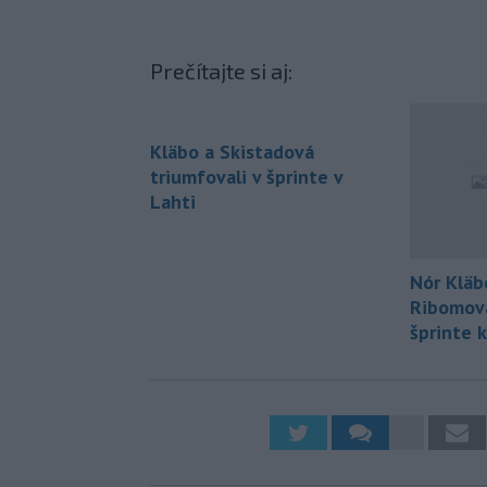
Prečítajte si aj:
Kläbo a Skistadová
triumfovali v šprinte v
Lahti
Nór Kläb
Ribomová
šprinte k