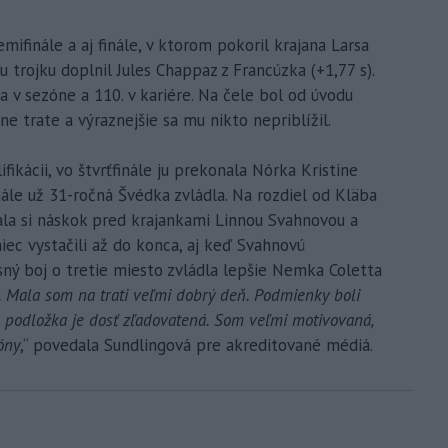
semifinále a aj finále, v ktorom pokoril krajana Larsa
 trojku doplnil Jules Chappaz z Francúzka (+1,77 s).
a v sezóne a 110. v kariére. Na čele bol od úvodu
ine trate a výraznejšie sa mu nikto nepriblížil.
fikácii, vo štvrťfinále ju prekonala Nórka Kristine
nále už 31-ročná Švédka zvládla. Na rozdiel od Kläba
ala si náskok pred krajankami Linnou Svahnovou a
iec vystačili až do konca, aj keď Svahnovú
esný boj o tretie miesto zvládla lepšie Nemka Coletta
. Mala som na trati veľmi dobrý deň. Podmienky boli
le podložka je dosť zľadovatená. Som veľmi motivovaná,
óny
,“ povedala Sundlingová pre akreditované médiá.