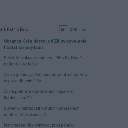
ajčítanejšie
6h
24h
7d
Obranca Kaša dostal od Žiliny povolenie
hľadať si nový klub
Deväť Slovákov zabojuje na ME v Paríži o čo
najlepšie výsledky
Afrika jednomyseľne podporila Infantina, víta
ospravedlnenie FIFA
Žilina prehrala v prípravnom zápase s
Pardubicami 2:3
Slovenky remizovali v druhom prípravnom
dueli so Slovinkami 2:2
Manchester City odmietol prvú ponuku