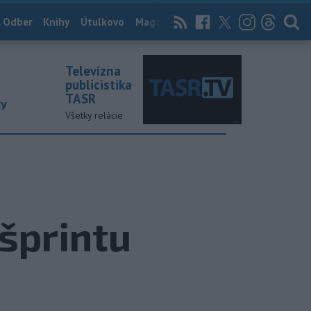
 Odber
Knihy
Útulkovo
Magazín
News Now
Archív
TASR
Televízna
publicistika
TASR
ky
Všetky relácie
šprintu