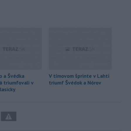
o a Švédka
V tímovom šprinte v Lahti
 triumfovali v
triumf Švédok a Nórov
lasicky