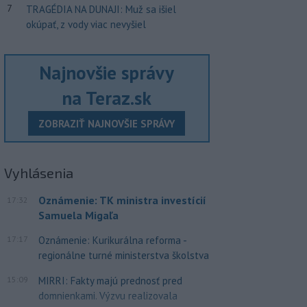
7
TRAGÉDIA NA DUNAJI: Muž sa išiel
okúpať, z vody viac nevyšiel
Najnovšie správy
na Teraz.sk
ZOBRAZIŤ NAJNOVŠIE SPRÁVY
Vyhlásenia
Oznámenie: TK ministra investícií
17:32
Samuela Migaľa
17:17
Oznámenie: Kurikurálna reforma -
regionálne turné ministerstva školstva
15:09
MIRRI: Fakty majú prednosť pred
domnienkami. Výzvu realizovala