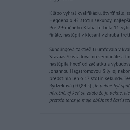
Kläbo vyhral kvalifikáciu, štvrťfinále, 
Heggena o 42 stotín sekundy, najlepšiu
Pre 29-ročného Kläba to bola 11. výhr
finále, nastúpil v klesaní v zhruba tret
Sundlingová taktiež triumfovala v kvali
Stavaas Skistadová, no semifinále a fi
nastúpila hneď od začiatku a vybudov
Johannou Hagströmovou. Sily jej nakon
predstihla len o 17 stotín sekundy. T
Rydzeková (+0,84 s). „
Je pekné byť späť
náročné, aj keď sa zdalo že je pekne, a
pretože teraz je moje obľúbená časť sez