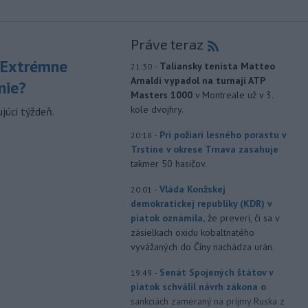
Práve teraz
 Extrémne
-
Taliansky tenista Matteo
21:30
Arnaldi vypadol na turnaji ATP
nie?
Masters 1000
v Montreale už v 3.
kole dvojhry.
júci týždeň.
-
Pri požiari lesného porastu v
20:18
Trstíne v okrese Trnava zasahuje
takmer 50 hasičov.
-
Vláda Konžskej
20:01
demokratickej republiky (KDR) v
piatok oznámila,
že preverí, či sa v
zásielkach oxidu kobaltnatého
vyvážaných do Číny nachádza urán.
-
Senát Spojených štátov v
19:49
piatok schválil návrh zákona o
sankciách zameraný na príjmy Ruska z