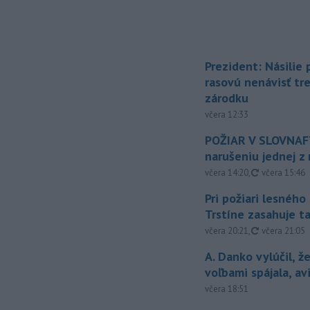
Prezident: Násilie
rasovú nenávisť tr
zárodku
včera 12:33
POŽIAR V SLOVNAFT
narušeniu jednej z 
aktualizovan
včera 14:20
,
včera 15:46
Pri požiari lesného
Trstíne zasahuje t
aktualizovan
včera 20:21
,
včera 21:05
A. Danko vylúčil, ž
voľbami spájala, a
včera 18:51