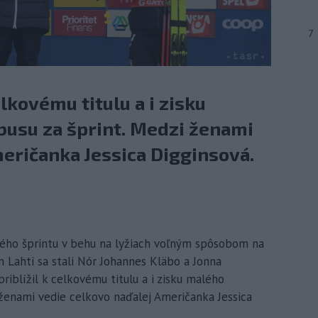
7
elkovému titulu a i zisku
busu za šprint. Medzi ženami
eričanka Jessica Digginsová.
tného šprintu v behu na lyžiach voľným spôsobom na
 Lahti sa stali Nór Johannes Kläbo a Jonna
riblížil k celkovému titulu a i zisku malého
 ženami vedie celkovo naďalej Američanka Jessica