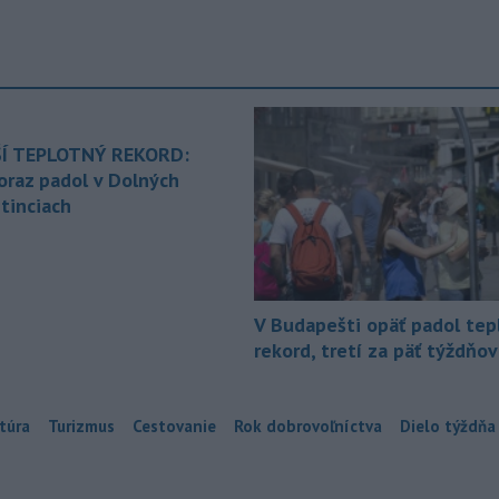
Í TEPLOTNÝ REKORD:
oraz padol v Dolných
tinciach
V Budapešti opäť padol tep
rekord, tretí za päť týždňov
túra
Turizmus
Cestovanie
Rok dobrovoľníctva
Dielo týždňa