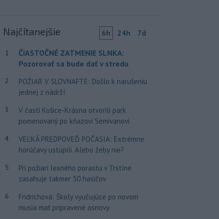
Najčítanejšie
6h
24h
7d
ČIASTOČNÉ ZATMENIE SLNKA:
1
Pozorovať sa bude dať v stredu
2
POŽIAR V SLOVNAFTE: Došlo k narušeniu
jednej z nádrží
3
V časti Košice-Krásna otvorili park
pomenovaný po kňazovi Semivanovi
4
VEĽKÁ PREDPOVEĎ POČASIA: Extrémne
horúčavy ustúpili. Alebo žeby nie?
5
Pri požiari lesného porastu v Trstíne
zasahuje takmer 50 hasičov
6
Fridrichová: Školy vyučujúce po novom
musia mať pripravené osnovy