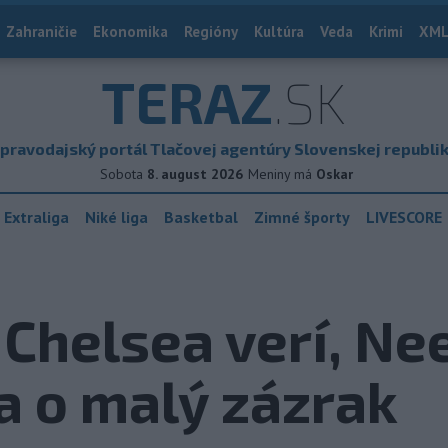
Zahraničie
Ekonomika
Regióny
Kultúra
Veda
Krimi
XML
TERAZ
.SK
pravodajský portál Tlačovej agentúry Slovenskej republi
Sobota
8. august 2026
Meniny má
Oskar
 Extraliga
Niké liga
Basketbal
Zimné športy
LIVESCORE
 Chelsea verí, Ne
a o malý zázrak