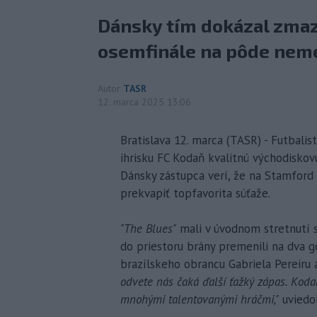
Dánsky tím dokázal zmaz
osemfinále na pôde nem
Autor
TASR
12. marca 2025 13:06
Bratislava 12. marca (TASR) - Futbalist
ihrisku FC Kodaň kvalitnú východiskovú
Dánsky zástupca verí, že na Stamford 
prekvapiť topfavorita súťaže.
"The Blues"
mali v úvodnom stretnutí s
do priestoru brány premenili na dva g
brazílskeho obrancu Gabriela Pereiru 
odvete nás čaká ďalší ťažký zápas. Ko
mnohými talentovanými hráčmi,"
uviedol