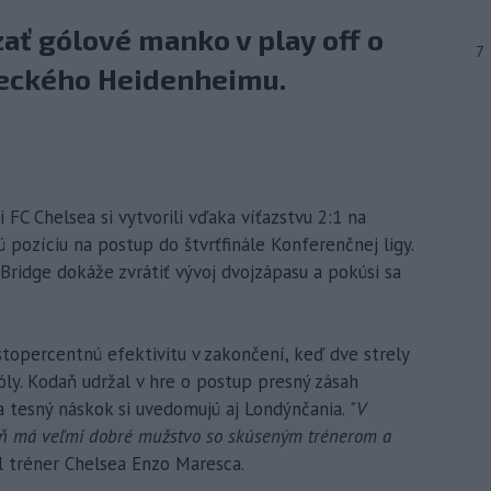
ať gólové manko v play off o
7
eckého Heidenheimu.
i FC Chelsea si vytvorili vďaka víťazstvu 2:1 na
 pozíciu na postup do štvrťfinále Konferenčnej ligy.
Bridge dokáže zvrátiť vývoj dvojzápasu a pokúsi sa
topercentnú efektivitu v zakončení, keď dve strely
óly. Kodaň udržal v hre o postup presný zásah
a tesný náskok si uvedomujú aj Londýnčania.
"V
daň má veľmi dobré mužstvo so skúseným trénerom a
 tréner Chelsea Enzo Maresca.