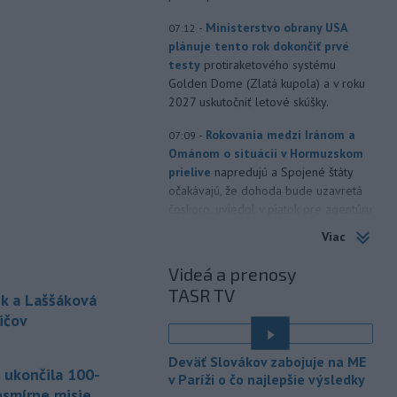
-
Ministerstvo obrany USA
07:12
plánuje tento rok dokončiť prvé
testy
protiraketového systému
Golden Dome (Zlatá kupola) a v roku
2027 uskutočniť letové skúšky.
-
Rokovania medzi Iránom a
07:09
Ománom o situácii v Hormuzskom
prielive
napredujú a Spojené štáty
očakávajú, že dohoda bude uzavretá
čoskoro, uviedol v piatok pre agentúru
Reuters nemenovaný americký
Viac
predstaviteľ, píše TASR.
Videá a prenosy
-
Úrady vo východnej Číne v
07:01
TASR TV
sobotu zatvorili školy a mnohé
k a Laššáková
turistické
lokality v reakcii na tajfún
ičov
Dolphin, ktorý sa blíži k pevnine. TASR
o tom informuje na základe správy
Deväť Slovákov zabojuje na ME
agentúry AP.
 ukončila 100-
v Paríži o čo najlepšie výsledky
esmírne misie