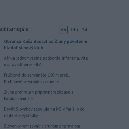
ajčítanejšie
6h
24h
7d
Obranca Kaša dostal od Žiliny povolenie
hľadať si nový klub
Afrika jednomyseľne podporila Infantina, víta
ospravedlnenie FIFA
Frličková do semifinále 100 m prek.,
Krchňavého vyradilo zranenie
Žilina prehrala v prípravnom zápase s
Pardubicami 2:3
Deväť Slovákov zabojuje na ME v Paríži o čo
najlepšie výsledky
Slovenky remizovali v druhom prípravnom