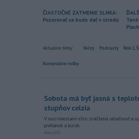
ČIASTOČNÉ ZATMENIE SLNKA:
ĎALŠ
Pozorovať sa bude dať v stredu
Tent
Plach
Aktuálne témy:
Kvízy
Podcasty
Rok Ľ.Š
Komunálne voľby
Sobota má byť jasná s teplot
stupňov celzia
V noci miestami ešte zväčšená oblačnosť a oj
prehánok a búrok.
dnes 6:55