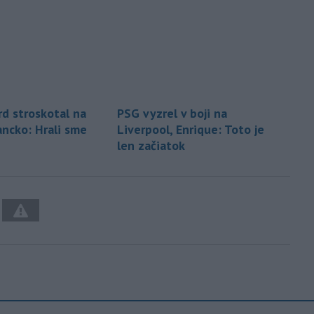
d stroskotal na
PSG vyzrel v boji na
ancko: Hrali sme
Liverpool, Enrique: Toto je
len začiatok