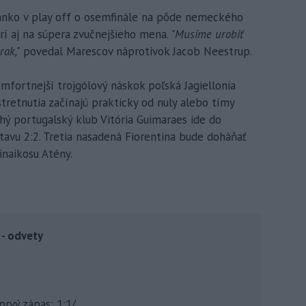
nko v play off o osemfinále na pôde nemeckého
í aj na súpera zvučnejšieho mena.
"Musíme urobiť
rak,"
povedal Marescov náprotivok Jacob Neestrup.
fortnejší trojgólový náskok poľská Jagiellonia
stretnutia začínajú prakticky od nuly alebo tímy
ruhý portugalský klub Vitória Guimaraes ide do
tavu 2:2. Tretia nasadená Fiorentina bude doháňať
inaikosu Atény.
 - odvety
prvý zápas: 1:1/