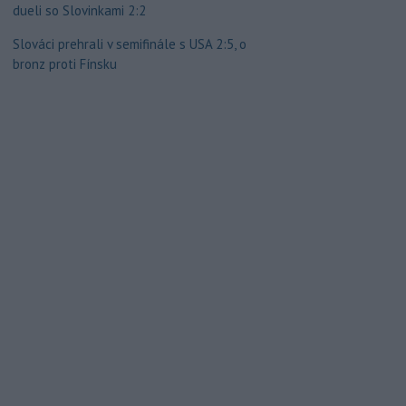
dueli so Slovinkami 2:2
Slováci prehrali v semifinále s USA 2:5, o
bronz proti Fínsku