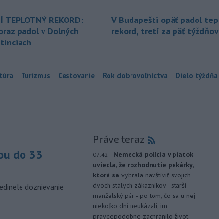
Í TEPLOTNÝ REKORD:
V Budapešti opäť padol tep
oraz padol v Dolných
rekord, tretí za päť týždňov
tinciach
túra
Turizmus
Cestovanie
Rok dobrovoľníctva
Dielo týždňa
Práve teraz
ou do 33
-
Nemecká polícia v piatok
07:42
uviedla, že rozhodnutie pekárky,
ktorá sa
vybrala navštíviť svojich
dvoch stálych zákazníkov - starší
edinele doznievanie
manželský pár - po tom, čo sa u nej
niekoľko dní neukázali, im
pravdepodobne zachránilo život.