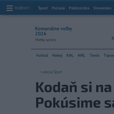
RUBRIKY
Index
Šport
Počasie
Publicistika
Slovensko
Komunálne voľby
2026
S
Všetky správy
Futbal
Hokej
KHL
NHL
Tenis
Tipos
< sekcia
Šport
Kodaň si na
Pokúsime s