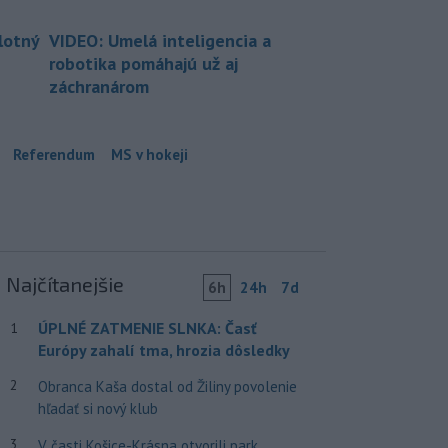
lotný
VIDEO: Umelá inteligencia a
robotika pomáhajú už aj
záchranárom
Referendum
MS v hokeji
Najčítanejšie
6h
24h
7d
ÚPLNÉ ZATMENIE SLNKA: Časť
1
Európy zahalí tma, hrozia dôsledky
2
Obranca Kaša dostal od Žiliny povolenie
hľadať si nový klub
3
V časti Košice-Krásna otvorili park