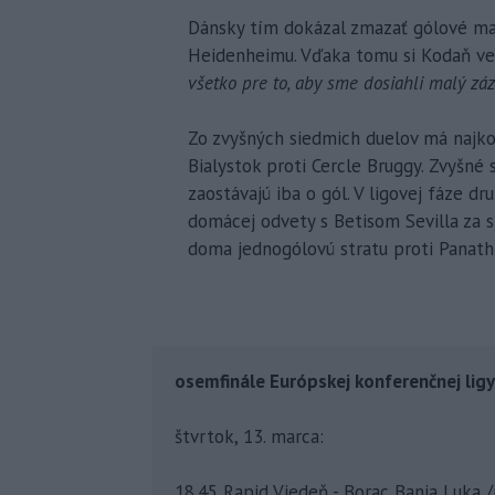
Dánsky tím dokázal zmazať gólové ma
Heidenheimu. Vďaka tomu si Kodaň ver
všetko pre to, aby sme dosiahli malý záz
Zo zvyšných siedmich duelov má najkom
Bialystok proti Cercle Bruggy. Zvyšné 
zaostávajú iba o gól. V ligovej fáze d
domácej odvety s Betisom Sevilla za s
doma jednogólovú stratu proti Panath
osemfinále Európskej konferenčnej ligy
štvrtok, 13. marca:
18.45 Rapid Viedeň - Borac Banja Luka /