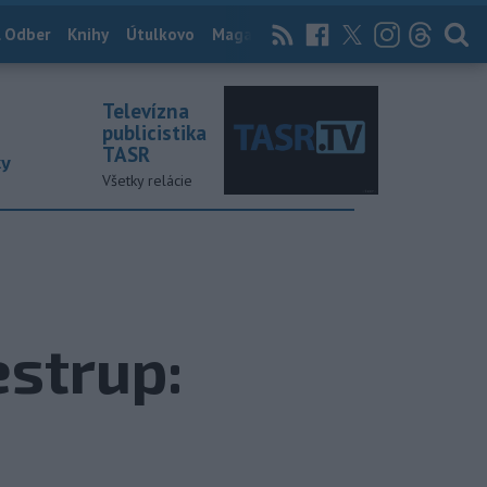
 Odber
Knihy
Útulkovo
Magazín
News Now
Archív
TASR
Televízna
publicistika
TASR
ky
Všetky relácie
estrup: