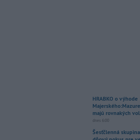
HRABKO o výhode
Majerského:Mazure
majú rovnakých vol
dnes 6:00
Šesťčlenná skupina
dňový pokus pre v