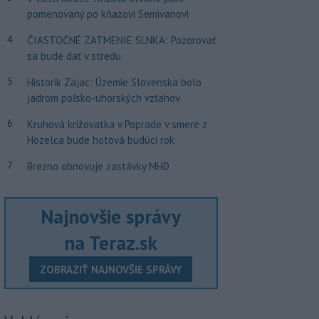
pomenovaný po kňazovi Semivanovi
4
ČIASTOČNÉ ZATMENIE SLNKA: Pozorovať
sa bude dať v stredu
5
Historik Zajac: Územie Slovenska bolo
jadrom poľsko-uhorských vzťahov
6
Kruhová križovatka v Poprade v smere z
Hozelca bude hotová budúci rok
7
Brezno obnovuje zastávky MHD
Najnovšie správy
na Teraz.sk
ZOBRAZIŤ NAJNOVŠIE SPRÁVY