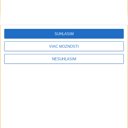
....
SÚHLASÍM
VIAC MOŽNOSTÍ
NESÚHLASÍM
....