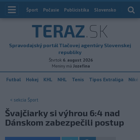
Index
Šport
Počasie
Publicistika
Slovensko
Zahranič
TERAZ
.SK
Spravodajský portál Tlačovej agentúry Slovenskej
republiky
Štvrtok
6. august 2026
Meniny má
Jozefína
Futbal
Hokej
KHL
NHL
Tenis
Tipos Extraliga
Niké 
< sekcia
Šport
Švajčiarky si výhrou 6:4 nad
Dánskom zabezpečili postup