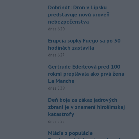
Dobrindt: Dron v Lipsku
predstavuje novú úroveň
nebezpečenstva
dnes 6:20
Erupcia sopky Fuego sa po 50
hodinách zastavila
dnes 6:27
Gertrude Ederleová pred 100
rokmi preplávala ako prvá žena
La Manche
dnes 5:39
Deň boja za zákaz jadrových
zbraní je v znamení hirošimskej
katastrofy
dnes 5:55
Mláďa z populácie