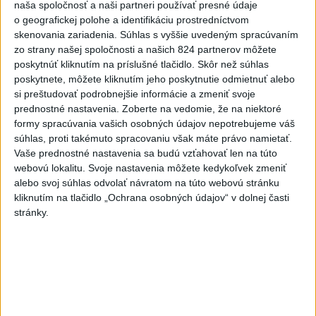
naša spoločnosť a naši partneri používať presné údaje
4
V Košiciach Nad jazerom začína výstavba
o geografickej polohe a identifikáciu prostredníctvom
chodníka,otvorili aj pumptrack
skenovania zariadenia. Súhlas s vyššie uvedeným spracúvaním
zo strany našej spoločnosti a našich 824 partnerov môžete
5
ZRÁŽKA VLAKU S AUTOM V LOZORNE: Rušňovodič jej
poskytnúť kliknutím na príslušné tlačidlo. Skôr než súhlas
už nedokázal zabrániť
poskytnete, môžete kliknutím jeho poskytnutie odmietnuť alebo
si preštudovať podrobnejšie informácie a zmeniť svoje
6
Kruhová križovatka v Poprade v smere z Hozelca bude
prednostné nastavenia.
Zoberte na vedomie, že na niektoré
hotová budúci rok
formy spracúvania vašich osobných údajov nepotrebujeme váš
súhlas, proti takémuto spracovaniu však máte právo namietať.
7
UZAVRETÁ CESTA: Medzi Spišskou Novou Vsou a
Vaše prednostné nastavenia sa budú vzťahovať len na túto
Levočou sa stala nehoda
webovú lokalitu. Svoje nastavenia môžete kedykoľvek zmeniť
alebo svoj súhlas odvolať návratom na túto webovú stránku
Najnovšie správy na Teraz.sk
kliknutím na tlačidlo „Ochrana osobných údajov“ v dolnej časti
stránky.
Vyhlásenia
Priame prenosy z Národnej rady SR