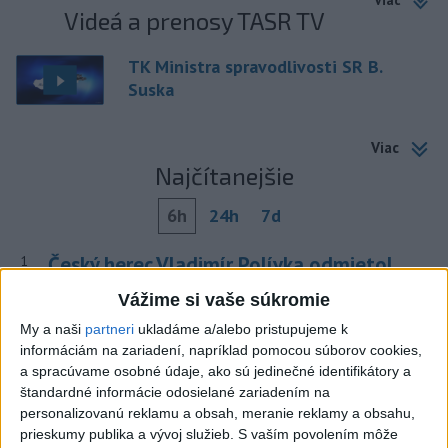
Viac
Videá a prenosy TASR TV
TK Ministra spravodlivosti SR B.
Suska
Viac
Najčítanejšie
6h
24h
7d
Český herec Vladimír Polívka odmietol
1
zaujímavé filmové projekty
Vážime si vaše súkromie
My a naši
partneri
ukladáme a/alebo pristupujeme k
2
Predstavitelia Mladého Hlasu podali trestné oznámenie
informáciám na zariadení, napríklad pomocou súborov cookies,
na I. Korčoka
a spracúvame osobné údaje, ako sú jedinečné identifikátory a
štandardné informácie odosielané zariadením na
3
Mesto Martin vypovedalo zmluvy na tri rozpracované
personalizovanú reklamu a obsah, meranie reklamy a obsahu,
investičné akcie
prieskumy publika a vývoj služieb.
S vaším povolením môže