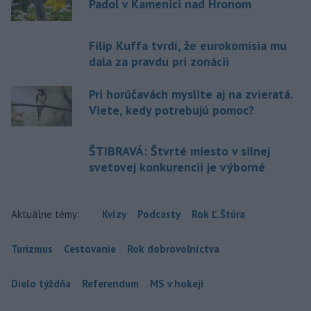
Padol v Kamenici nad Hronom
Filip Kuffa tvrdí, že eurokomisia mu
dala za pravdu pri zonácii
Pri horúčavách myslite aj na zvieratá.
Viete, kedy potrebujú pomoc?
ŠTIBRAVÁ: Štvrté miesto v silnej
svetovej konkurencii je výborné
Aktuálne témy:
Kvízy
Podcasty
Rok Ľ.Štúra
Turizmus
Cestovanie
Rok dobrovoľníctva
Dielo týždňa
Referendum
MS v hokeji