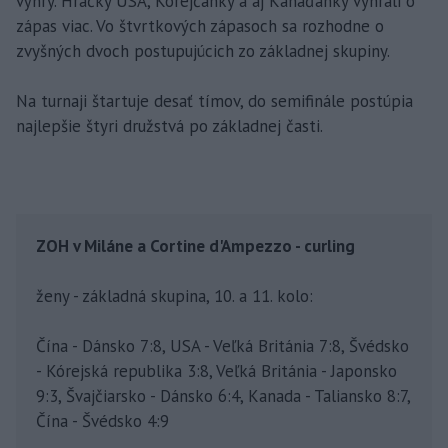
výhry. Hráčky USA, Kórejčanky a aj Kanaďanky vyhrali o
zápas viac. Vo štvrtkových zápasoch sa rozhodne o
zvyšných dvoch postupujúcich zo základnej skupiny.
Na turnaji štartuje desať tímov, do semifinále postúpia
najlepšie štyri družstvá po základnej časti.
ZOH v Miláne a Cortine d'Ampezzo - curling
ženy - základná skupina, 10. a 11. kolo:
Čína - Dánsko 7:8, USA - Veľká Británia 7:8, Švédsko
- Kórejská republika 3:8, Veľká Británia - Japonsko
9:3, Švajčiarsko - Dánsko 6:4, Kanada - Taliansko 8:7,
Čína - Švédsko 4:9