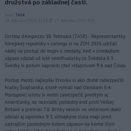
družstvá po základnej časti.
Autor
TASR
aktualizované
18. februára 2026 11:53
,
19. februára 2026 6:53
Cortina d'Ampezzo 18. februára (TASR) - Reprezentantky
Kórejskej republiky v curlingu si na ZOH 2026 udržali
nádej na postup do bojov o medaily, keď v stredajšom
zápase zdolali už isté semifinalistky zo Švédska 8:3.
Švédky si potom napravili chuť víťazstvom 9:4 nad Čínou.
Postup medzi najlepšiu štvorku si ako druhé zabezpečili
hračky Švajčiarska, ktoré vyhrali nad Dánskom 6:4.
Postupovú istotu si mohli zabezpečiť predtým aj
Američanky, no nezvládli posledný end proti Veľkej
Británii a prehrali 7:8. Britky neskôr vo večernom dueli
zdolali aj Japonsko 9:3, obhajkyne zlata majú pred
zajtrajším posledným kolom zápasov na konte štyri