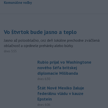
Komunálne voľby
Vo štvrtok bude jasno a teplo
Jasno až polooblačno, cez deň lokálne prechodne zväčšená
oblačnosť a ojedinele prehánky alebo búrky.
dnes 5:55
Rubio prijal vo Washingtone
nového šéfa britskej
diplomacie Milibanda
dnes 6:30
Štát Nové Mexiko žaluje
federálnu vládu v kauze
Epstein
dnes 6:06