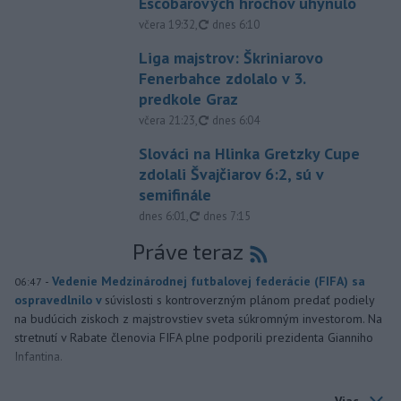
Escobarových hrochov uhynulo
aktualizované
včera 19:32
,
dnes 6:10
Liga majstrov: Škriniarovo
Fenerbahce zdolalo v 3.
predkole Graz
aktualizované
včera 21:23
,
dnes 6:04
Slováci na Hlinka Gretzky Cupe
zdolali Švajčiarov 6:2, sú v
semifinále
aktualizované
dnes 6:01
,
dnes 7:15
Práve teraz
-
Vedenie Medzinárodnej futbalovej federácie (FIFA) sa
06:47
ospravedlnilo v
súvislosti s kontroverzným plánom predať podiely
na budúcich ziskoch z majstrovstiev sveta súkromným investorom. Na
stretnutí v Rabate členovia FIFA plne podporili prezidenta Gianniho
Infantina.