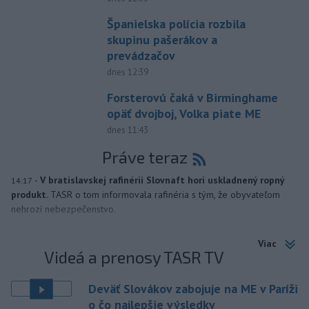
Španielska polícia rozbila
skupinu pašerákov a
prevádzačov
dnes 12:39
Forsterovú čaká v Birminghame
opäť dvojboj, Volka piate ME
dnes 11:43
Práve teraz
-
V bratislavskej rafinérii Slovnaft horí uskladnený ropný
14:17
produkt.
TASR o tom informovala rafinéria s tým, že obyvateľom
nehrozí nebezpečenstvo.
Viac
Videá a prenosy TASR TV
Deväť Slovákov zabojuje na ME v Paríži
o čo najlepšie výsledky