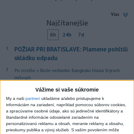
Viac
Najčítanejšie
6h
24h
7d
POŽIAR PRI BRATISLAVE: Plamene pohltili
1
skládku odpadu
2
Po streľbe v škole neďaleko Bangkoku hlásia štyroch
mŕtvych
3
Horúčavy vystriedajú búrky: Výstrahy vydali vo viacerých
Vážime si vaše súkromie
okresoch
My a naši
partneri
ukladáme a/alebo pristupujeme k
informáciám na zariadení, napríklad pomocou súborov cookies,
4
ČIASTOČNÉ ZATMENIE SLNKA: Pozorovať sa bude dať v
a spracúvame osobné údaje, ako sú jedinečné identifikátory a
stredu
štandardné informácie odosielané zariadením na
personalizovanú reklamu a obsah, meranie reklamy a obsahu,
5
Kruhová križovatka v Poprade v smere z Hozelca bude
prieskumy publika a vývoj služieb.
S vaším povolením môže
hotová budúci rok