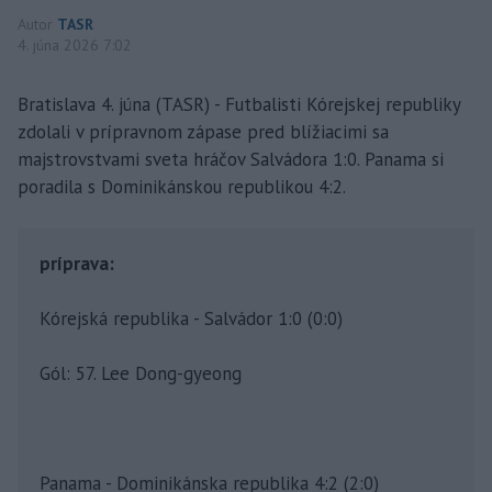
Autor
TASR
4. júna 2026 7:02
Bratislava 4. júna (TASR) - Futbalisti Kórejskej republiky
zdolali v prípravnom zápase pred blížiacimi sa
majstrovstvami sveta hráčov Salvádora 1:0. Panama si
poradila s Dominikánskou republikou 4:2.
príprava:
Kórejská republika - Salvádor 1:0 (0:0)
Gól: 57. Lee Dong-gyeong
Panama - Dominikánska republika 4:2 (2:0)