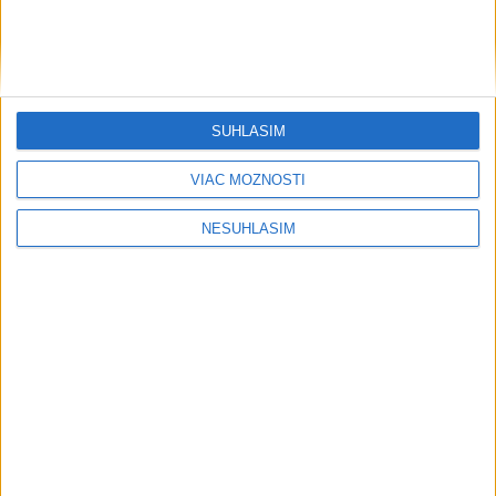
SÚHLASÍM
VIAC MOŽNOSTÍ
NESÚHLASÍM
....