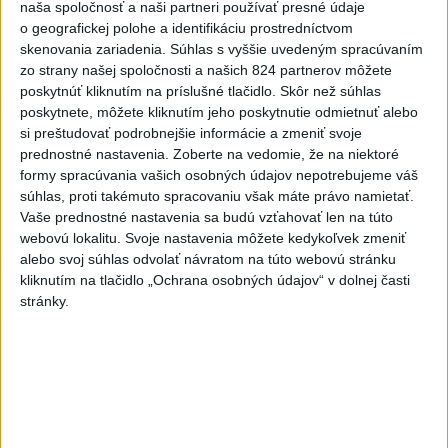
naša spoločnosť a naši partneri používať presné údaje
o geografickej polohe a identifikáciu prostredníctvom
6
ÚPLNÉ ZATMENIE SLNKA: Časť Európy zahalí tma,
skenovania zariadenia. Súhlas s vyššie uvedeným spracúvaním
hrozia dôsledky
zo strany našej spoločnosti a našich 824 partnerov môžete
poskytnúť kliknutím na príslušné tlačidlo. Skôr než súhlas
7
POŽIAR V SLOVNAFTE: Horí ropný produkt
poskytnete, môžete kliknutím jeho poskytnutie odmietnuť alebo
si preštudovať podrobnejšie informácie a zmeniť svoje
prednostné nastavenia.
Zoberte na vedomie, že na niektoré
Najnovšie správy na Teraz.sk
formy spracúvania vašich osobných údajov nepotrebujeme váš
Vyhlásenia
súhlas, proti takémuto spracovaniu však máte právo namietať.
Vaše prednostné nastavenia sa budú vzťahovať len na túto
Priame prenosy z Národnej rady SR
webovú lokalitu. Svoje nastavenia môžete kedykoľvek zmeniť
alebo svoj súhlas odvolať návratom na túto webovú stránku
kliknutím na tlačidlo „Ochrana osobných údajov“ v dolnej časti
stránky.
Politika na sociálnych sieťach
Zobraziť viac
Info