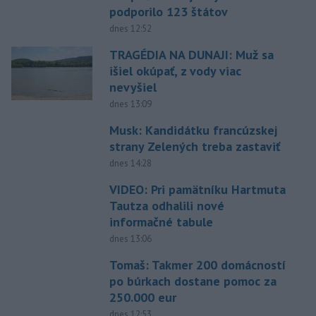
podporilo 123 štátov
dnes 12:52
TRAGÉDIA NA DUNAJI: Muž sa
išiel okúpať, z vody viac
nevyšiel
dnes 13:09
Musk: Kandidátku francúzskej
strany Zelených treba zastaviť
dnes 14:28
VIDEO: Pri pamätníku Hartmuta
Tautza odhalili nové
informačné tabule
dnes 13:06
Tomaš: Takmer 200 domácností
po búrkach dostane pomoc za
250.000 eur
dnes 12:53