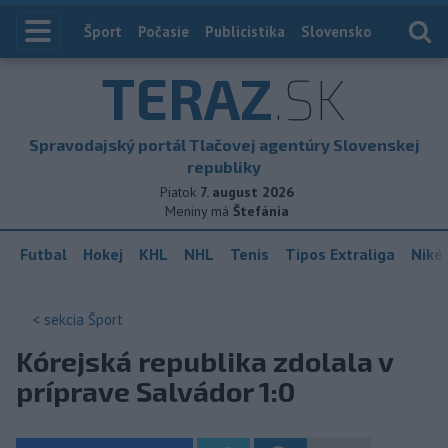
Index
Šport
Počasie
Publicistika
Slovensko
Zahranič
TERAZ
.SK
Spravodajský portál Tlačovej agentúry Slovenskej
republiky
Piatok
7. august 2026
Meniny má
Štefánia
Futbal
Hokej
KHL
NHL
Tenis
Tipos Extraliga
Niké 
< sekcia
Šport
Kórejská republika zdolala v
príprave Salvádor 1:0