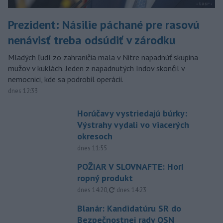
Prezident: Násilie páchané pre rasovú
nenávisť treba odsúdiť v zárodku
Mladých ľudí zo zahraničia mala v Nitre napadnúť skupina
mužov v kuklách. Jeden z napadnutých Indov skončil v
nemocnici, kde sa podrobil operácii.
dnes 12:33
Horúčavy vystriedajú búrky:
Výstrahy vydali vo viacerých
okresoch
dnes 11:55
POŽIAR V SLOVNAFTE: Horí
ropný produkt
aktualizované
dnes 14:20
,
dnes 14:23
Blanár: Kandidatúru SR do
Bezpečnostnej rady OSN