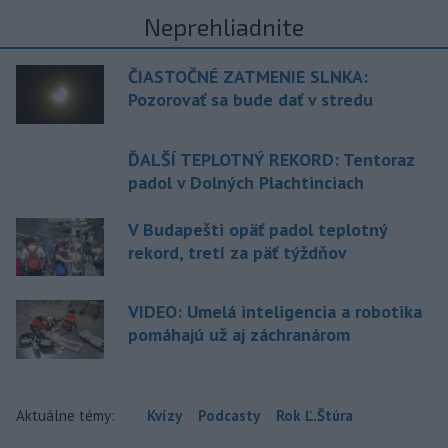
Neprehliadnite
ČIASTOČNÉ ZATMENIE SLNKA:
Pozorovať sa bude dať v stredu
ĎALŠÍ TEPLOTNÝ REKORD: Tentoraz
padol v Dolných Plachtinciach
V Budapešti opäť padol teplotný
rekord, tretí za päť týždňov
VIDEO: Umelá inteligencia a robotika
pomáhajú už aj záchranárom
Aktuálne témy:
Kvízy
Podcasty
Rok Ľ.Štúra