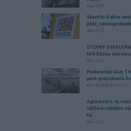
dnes 13:55
Skončili ďalšie de
pôšt, samosprávam
dnes 11:17
STOVKY EVAKUOVAN
šíril blízko dovole
dnes 15:01
Poslanecký klub Ti
post prezidenta A
aktualizovan
dnes 13:44
,
dnes 13:59
Agrorezort: Aj vlan
väčšina roľníkov n
ha
dnes 12:27