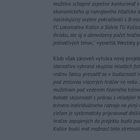
mužstvo schopné úspešne konkurovať v III
ekonomického aj rozvojového hľadiska 
nasledujúcej sezóne pokračovali s B-muž
FC Lokomotíva Košice a Slávia TU Košice.
ihrisku, ale aj o obmedzený počet hráč
jednotlivých tímov
,“ vysvetlil Westley 
Klub však zároveň vytvára nový proje
starostlivo vybraná skupina mladých fut
reálnu šancu presadiť sa v budúcnosti
pod zmluvou viacerých hráčov vo veku 1
mužstvom pod vedením hlavného trénera
bohaté skúsenosti s prácou s mladými h
trénera individuálneho rozvoja na plný
cieľom je systematicky pripravovať ďalš
hráčov zapojených do projektu budú poč
Košice budú mať možnosť tieto stretnuti