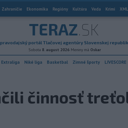
Zahraničie
Ekonomika
Regióny
Kultúra
Veda
Krimi
XML
TERAZ
.SK
pravodajský portál Tlačovej agentúry Slovenskej republi
Sobota
8. august 2026
Meniny má
Oskar
 Extraliga
Niké liga
Basketbal
Zimné športy
LIVESCORE
čili činnosť treť