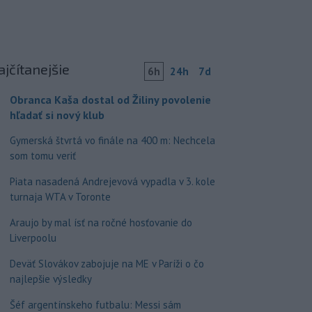
ajčítanejšie
6h
24h
7d
Obranca Kaša dostal od Žiliny povolenie
hľadať si nový klub
Gymerská štvrtá vo finále na 400 m: Nechcela
som tomu veriť
Piata nasadená Andrejevová vypadla v 3. kole
turnaja WTA v Toronte
Araujo by mal ísť na ročné hosťovanie do
Liverpoolu
Deväť Slovákov zabojuje na ME v Paríži o čo
najlepšie výsledky
Šéf argentínskeho futbalu: Messi sám