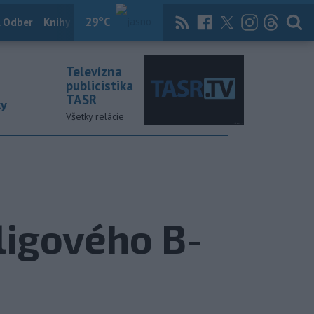
29
°C
 Odber
Knihy
Útulkovo
Magazín
News Now
Archív
TASR
Televízna
publicistika
TASR
ky
Všetky relácie
oligového B-