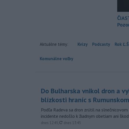
ČIAS
Pozor
Aktuálne témy:
Kvízy
Podcasty
Rok Ľ.Š
Komunálne voľby
Do Bulharska vnikol dron a vy
blízkosti hraníc s Rumunsko
Podľa Radeva sa dron zrútil na slnečnicovom 
incidente nedošlo k žiadnym obetiam ani škod
aktualizované
dnes 12:45
,
dnes 13:45