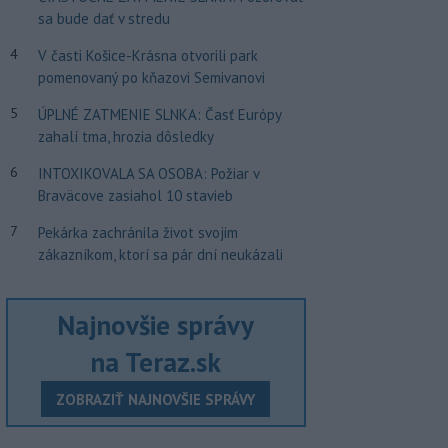
sa bude dať v stredu
4
V časti Košice-Krásna otvorili park
pomenovaný po kňazovi Semivanovi
5
ÚPLNÉ ZATMENIE SLNKA: Časť Európy
zahalí tma, hrozia dôsledky
6
INTOXIKOVALA SA OSOBA: Požiar v
Braväcove zasiahol 10 stavieb
7
Pekárka zachránila život svojim
zákazníkom, ktorí sa pár dní neukázali
Najnovšie správy
na Teraz.sk
ZOBRAZIŤ NAJNOVŠIE SPRÁVY