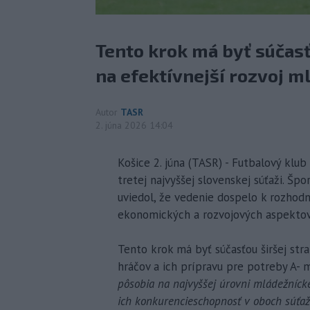
Tento krok má byť súčasť
na efektívnejší rozvoj m
Autor
TASR
2. júna 2026 14:04
Košice 2. júna (TASR) - Futbalový klu
tretej najvyššej slovenskej súťaži. Špo
uviedol, že vedenie dospelo k rozhodn
ekonomických a rozvojových aspektov
Tento krok má byť súčasťou širšej str
hráčov a ich prípravu pre potreby A- m
pôsobia na najvyššej úrovni mládežníck
ich konkurencieschopnosť v oboch súťaži