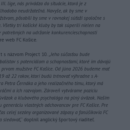
. lige, nás privádza do situácie, ktorá je z
dlhodobo neudržateľná. Navyše, ak by sme v
stvom, pôsobili by sme v rovnakej súťaži spoločne s
 Všetky tri košické kluby by tak súperili nielen na
ov potrebných na udržanie konkurencieschopnosti
pre web FC Košice.
kt s názvom Project 10.
„Jeho súčasťou bude
balistov s potenciálom a schopnosťami, ktoré im dávajú
 v prvom mužstve FC Košice. Od júna 2026 budeme mať
9 až 22 rokov, ktorí budú trénovať výhradne s A-
 Petra Černáka a jeho realizačného tímu, ktorý má
ráčmi a ich rozvojom. Zároveň vytvárame pozíciu
 úväzok a klubového psychológa na plný úväzok. Naším
iu generáciu vlastných odchovancov pre FC Košice. Pre
as celej sezóny organizované zápasy a fanúšikovia FC
a sledovať
,“ doplnil anglický športový riaditeľ.