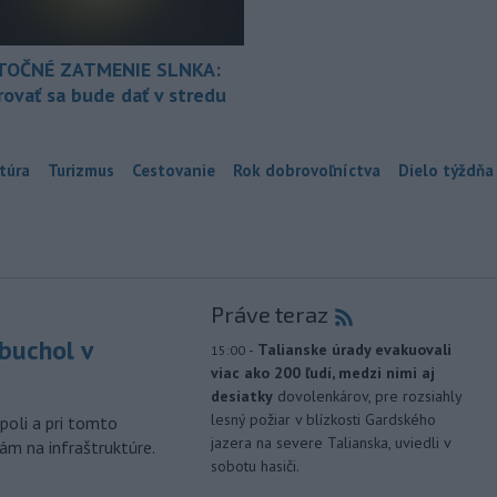
TOČNÉ ZATMENIE SLNKA:
ovať sa bude dať v stredu
túra
Turizmus
Cestovanie
Rok dobrovoľníctva
Dielo týždňa
Práve teraz
buchol v
-
Talianske úrady evakuovali
15:00
viac ako 200 ľudí, medzi nimi aj
m
desiatky
dovolenkárov, pre rozsiahly
lesný požiar v blízkosti Gardského
poli a pri tomto
jazera na severe Talianska, uviedli v
ám na infraštruktúre.
sobotu hasiči.