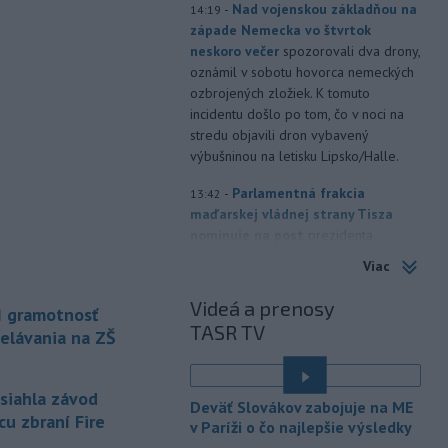
-
Nad vojenskou základňou na
14:19
západe Nemecka vo štvrtok
neskoro večer
spozorovali dva drony,
oznámil v sobotu hovorca nemeckých
ozbrojených zložiek. K tomuto
incidentu došlo po tom, čo v noci na
stredu objavili dron vybavený
výbušninou na letisku Lipsko/Halle.
-
Parlamentná frakcia
13:42
maďarskej vládnej strany Tisza
nominuje na post
prezidenta
republiky 73-ročného bývalého
Viac
predsedu Najvyššieho súdu Andrása
Baku. Frakcia to v sobotu oznámila na
Videá a prenosy
I gramotnosť
svojom účte na Facebooku po tajnom
TASR TV
elávania na ZŠ
hlasovaní.
-
Spojené arabské emiráty v
13:40
asiahla závod
sobotu obvinili Irán z útoku na
Deväť Slovákov zabojuje na ME
tanker
patriaci ich štátnej spoločnosti
cu zbraní Fire
v Paríži o čo najlepšie výsledky
Abu Dhabi National Oil Company