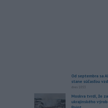
Od septembra sa A
stane súčasťou vzd
dnes 10:53
Moskva tvrdí, že z
ukrajinského výrob
Point