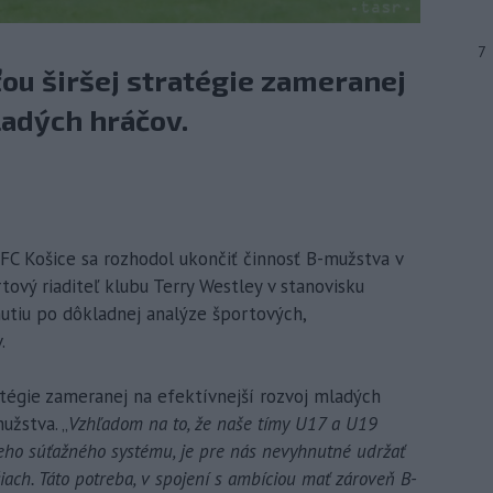
7
ou širšej stratégie zameranej
ladých hráčov.
b FC Košice sa rozhodol ukončiť činnosť B-mužstva v
rtový riaditeľ klubu Terry Westley v stanovisku
utiu po dôkladnej analýze športových,
.
atégie zameranej na efektívnejší rozvoj mladých
užstva. „
Vzhľadom na to, že naše tímy U17 a U19
eho súťažného systému, je pre nás nevyhnutné udržať
ach. Táto potreba, v spojení s ambíciou mať zároveň B-