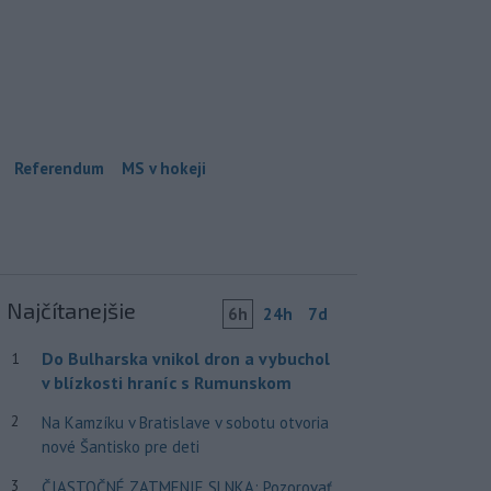
Referendum
MS v hokeji
Najčítanejšie
6h
24h
7d
Do Bulharska vnikol dron a vybuchol
1
v blízkosti hraníc s Rumunskom
2
Na Kamzíku v Bratislave v sobotu otvoria
nové Šantisko pre deti
3
ČIASTOČNÉ ZATMENIE SLNKA: Pozorovať