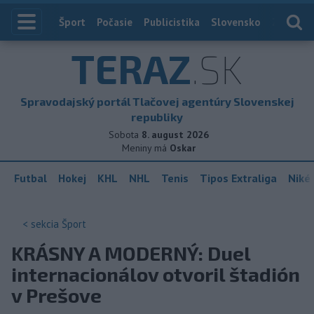
Index
Šport
Počasie
Publicistika
Slovensko
Zahranič
TERAZ
.SK
Spravodajský portál Tlačovej agentúry Slovenskej
republiky
Sobota
8. august 2026
Meniny má
Oskar
Futbal
Hokej
KHL
NHL
Tenis
Tipos Extraliga
Niké 
< sekcia
Šport
KRÁSNY A MODERNÝ: Duel
internacionálov otvoril štadión
v Prešove