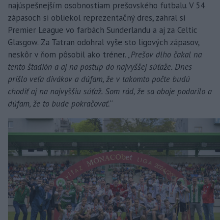
najúspešnejším osobnostiam prešovského futbalu. V 54
zápasoch si obliekol reprezentačný dres, zahral si
Premier League vo farbách Sunderlandu a aj za Celtic
Glasgow. Za Tatran odohral vyše sto ligových zápasov,
neskôr v ňom pôsobil ako tréner. „
Prešov dlho čakal na
tento štadión a aj na postup do najvyššej súťaže. Dnes
prišlo veľa divákov a dúfam, že v takomto počte budú
chodiť aj na najvyššiu súťaž. Som rád, že sa oboje podarilo a
dúfam, že to bude pokračovať.
“