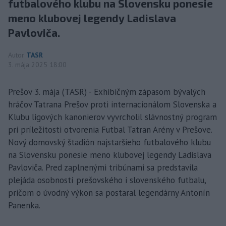
futbalového klubu na Slovensku ponesie
meno klubovej legendy Ladislava
Pavloviča.
Autor
TASR
3. mája 2025 18:00
Prešov 3. mája (TASR) - Exhibičným zápasom bývalých
hráčov Tatrana Prešov proti internacionálom Slovenska a
Klubu ligových kanonierov vyvrcholil slávnostný program
pri príležitosti otvorenia Futbal Tatran Arény v Prešove.
Nový domovský štadión najstaršieho futbalového klubu
na Slovensku ponesie meno klubovej legendy Ladislava
Pavloviča. Pred zaplnenými tribúnami sa predstavila
plejáda osobností prešovského i slovenského futbalu,
pričom o úvodný výkon sa postaral legendárny Antonín
Panenka.