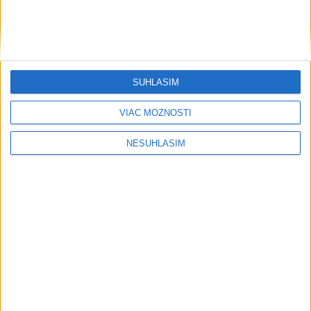
Ekonomika
Prevádzkový zisk Berkshire
Hathaway v 2. kvartáli vzrástol o 16
%
SÚHLASÍM
dnes 17:02
VIAC MOŽNOSTÍ
Väčšina Nemcov považuje vplyv technologických firiem USA
za veľký
NESÚHLASÍM
V Bratislave sa v druhom štvrťroku predalo 652 nových
bytov
Eurostat: Vývoz piva z krajín EÚ v roku 2025 klesol o 11
percent
Regióny
MLADÍK VYPADOL Z FERRATY: Na
Skalke pri Kremnici zasahovali