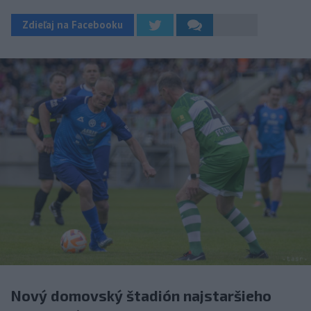
Zdieľaj na Facebooku
Nový domovský štadión najstaršieho