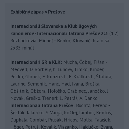
Exhibičný zápas v Prešove
Internacionáli Slovenska a Klub ligových
kanonierov - Internacionáli Tatrana Prešov 2:3
(1:2)
Rozhodcovia: Micheľ - Benko, Klovanič, hralo sa
2x35 minút
Internacionári SR a KLK:
Mucha, Čobej, Fišan -
Medveď, D. Borbély, Ľ. Luhový, Timko, Kinder,
Pecko, Glonek, F. Kunzo st., F. Králka st., Štafura,
Laurinc, Semeník, Hanc, Had, Ivana, Breška,
Obšitník, Obžera, Hološko, Orabinec, Janočko, J.
Novák, Greško. Tréneri: L. Petráš, A. Danko.
Internacionáli Tatrana Prešov:
Buchta, Ferenc -
Šesták, Jakubko, S. Varga, Kožlej, Jambor, Kentoš,
Dupkala, Gombár, Prusák, Hricov, Molka, Talášek,
Höger, Petruš, Kovalik, Viazanko, Hajdučko, Zvara,