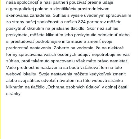
naša spoločnosť a naši partneri používať presné údaje
Turizmus
Cestovanie
Rok dobrovoľníctva
o geografickej polohe a identifikáciu prostredníctvom
skenovania zariadenia. Súhlas s vyššie uvedeným spracúvaním
zo strany našej spoločnosti a našich 824 partnerov môžete
Dielo týždňa
Referendum
MS v hokeji
poskytnúť kliknutím na príslušné tlačidlo. Skôr než súhlas
poskytnete, môžete kliknutím jeho poskytnutie odmietnuť alebo
Komunálne voľby
si preštudovať podrobnejšie informácie a zmeniť svoje
prednostné nastavenia.
Zoberte na vedomie, že na niektoré
formy spracúvania vašich osobných údajov nepotrebujeme váš
súhlas, proti takémuto spracovaniu však máte právo namietať.
Vaše prednostné nastavenia sa budú vzťahovať len na túto
webovú lokalitu. Svoje nastavenia môžete kedykoľvek zmeniť
alebo svoj súhlas odvolať návratom na túto webovú stránku
kliknutím na tlačidlo „Ochrana osobných údajov“ v dolnej časti
stránky.