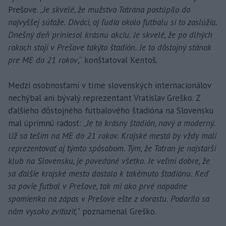
Prešove. „
Je skvelé, že mužstvo Tatrana postúpilo do
najvyššej súťaže. Diváci, aj ľudia okolo futbalu si to zaslúžia.
Dnešný deň priniesol krásnu akciu. Je skvelé, že po dlhých
rokoch stojí v Prešove takýto štadión. Je to dôstojný stánok
pre ME do 21 rokov
,“ konštatoval Kentoš.
Medzi osobnosťami v tíme slovenských internacionálov
nechýbal ani bývalý reprezentant Vratislav Greško. Z
ďalšieho dôstojného futbalového štadióna na Slovensku
mal úprimnú radosť: „
Je to krásny štadión, nový a moderný.
Už sa teším na ME do 21 rokov. Krajské mestá by vždy mali
reprezentovať aj týmto spôsobom. Tým, že Tatran je najstarší
klub na Slovensku, je povedané všetko. Je veľmi dobre, že
sa ďalšie krajské mesto dostalo k takémuto štadiónu. Keď
sa povie futbal v Prešove, tak mi ako prvé napadne
spomienka na zápas v Prešove ešte z dorastu. Podarilo sa
nám vysoko zvíťaziť,
" poznamenal Greško.