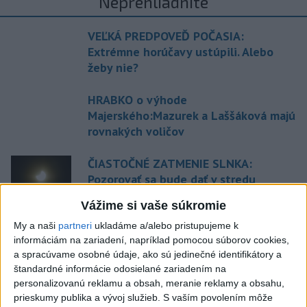
Neprehliadnite
VEĽKÁ PREDPOVEĎ POČASIA:
Extrémne horúčavy ustúpili. Alebo
žeby nie?
HRABKO o výhode
Majerského:Mazurek a Laššáková majú
rovnakých voličov
ČIASTOČNÉ ZATMENIE SLNKA:
Pozorovať sa bude dať v stredu
Vážime si vaše súkromie
ĎALŠÍ TEPLOTNÝ REKORD: Tentoraz
My a naši
partneri
ukladáme a/alebo pristupujeme k
padol v Dolných Plachtinciach
informáciám na zariadení, napríklad pomocou súborov cookies,
a spracúvame osobné údaje, ako sú jedinečné identifikátory a
štandardné informácie odosielané zariadením na
personalizovanú reklamu a obsah, meranie reklamy a obsahu,
Aktuálne témy:
Kvízy
Podcasty
Rok Ľ.Štúra
prieskumy publika a vývoj služieb.
S vaším povolením môže