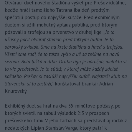
Otvárací duel nového štadióna vyšiel pre Prešov ideálne,
keďže hráči tamojšieho Tatrana iba deň predtým
spečatili postup do najvyššej súťaže. Pred exhibičným
duelom si užili mohutný aplauz publika, pred ktorým
pózovali s trofejou za prvenstvo v druhej lige. „
Je to
úžasný pocit otvárať štadión pred toľkými ľuďmi. Je to
obrovský sviatok. Sme na krste štadióna a hneď s trofejou.
Všetci sme radi, že to takto vyšlo a už sa tešíme na novú
sezónu. Bola ťažká a dlhá. Druhá liga je náročná, málokto si
to vie predstaviť. Je to súťaž, v ktorej môže každý zdolať
každého. Prešov si zaslúži najvyššiu súťaž. Najstarší klub na
Slovensku si to zaslúži,
“ konštatoval brankár Adrián
Knurovský.
Exhibičný duel sa hral na dva 35-minútové polčasy, po
ktorých svietil na tabuli výsledok 2:3 v prospech
prešovského tímu. V jeho farbách sa predstavil aj rodák z
neďalekých Lipian Stanislav Varga, ktorý patrí k