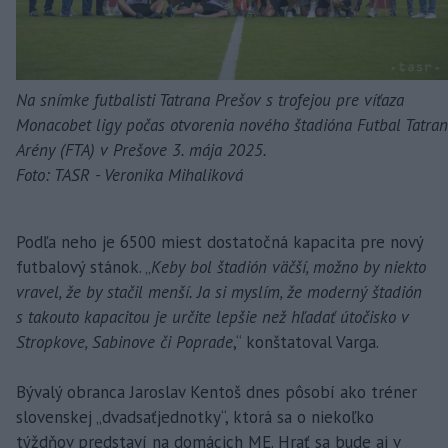
Na snímke futbalisti Tatrana Prešov s trofejou pre víťaza
Monacobet ligy počas otvorenia nového štadióna Futbal Tatran
Arény (FTA) v Prešove 3. mája 2025.
Foto: TASR - Veronika Mihaliková
Podľa neho je 6500 miest dostatočná kapacita pre nový
futbalový stánok. „
Keby bol štadión väčší, možno by niekto
vravel, že by stačil menší. Ja si myslím, že moderný štadión
s takouto kapacitou je určite lepšie než hľadať útočisko v
Stropkove, Sabinove či Poprade
,“ konštatoval Varga.
Bývalý obranca Jaroslav Kentoš dnes pôsobí ako tréner
slovenskej „dvadsaťjednotky“, ktorá sa o niekoľko
týždňov predstaví na domácich ME. Hrať sa bude aj v