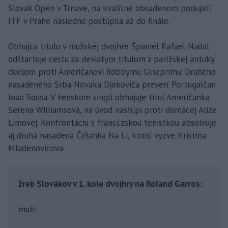
Slovak Open v Trnave, na kvalitne obsadenom podujatí
ITF v Prahe následne postúpila až do finále.
Obhajca titulu v mužskej dvojhre Španiel Rafael Nadal
odštartuje cestu za deviatym titulom z parížskej antuky
duelom proti Američanovi Robbymu Gineprimu. Druhého
nasadeného Srba Novaka Djokoviča preverí Portugalčan
Joao Sousa. V ženskom singli obhajuje titul Američanka
Serena Williamsová, na úvod nastúpi proti domácej Alize
Limovej. Konfrontáciu s francúzskou tenistkou absolvuje
aj druhá nasadená Číňanka Na Li, ktorú vyzve Kristina
Mladenovicova.
žreb Slovákov v 1. kole dvojhry na Roland Garros:
muži: