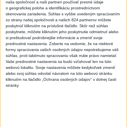
naša spoločnosť a naši partneri používať presné údaje
najmä v týchto častiach
o geografickej polohe a identifikáciu prostredníctvom
skenovania zariadenia. Súhlas s vyššie uvedeným spracúvaním
Výstrahy pred búrkami ústav vyhlásil v celom Bratislavskom
zo strany našej spoločnosti a našich 824 partnerov môžete
kraji, vo väčšine okresov Trenčianskeho, Trnavského a
poskytnúť kliknutím na príslušné tlačidlo. Skôr než súhlas
Žilinského kraja a v okresoch Snina a Sobrance na východe
poskytnete, môžete kliknutím jeho poskytnutie odmietnuť alebo
krajiny.
si preštudovať podrobnejšie informácie a zmeniť svoje
aktualizované
prednostné nastavenia.
Zoberte na vedomie, že na niektoré
včera 18:54
,
včera 19:09
formy spracúvania vašich osobných údajov nepotrebujeme váš
súhlas, proti takémuto spracovaniu však máte právo namietať.
Na kúpalisku Diakovce UNIKALA
Vaše prednostné nastavenia sa budú vzťahovať len na túto
LÁTKA, osem ľudí skončilo v
webovú lokalitu. Svoje nastavenia môžete kedykoľvek zmeniť
nemocnici
alebo svoj súhlas odvolať návratom na túto webovú stránku
aktualizované
včera 18:23
,
včera 21:38
kliknutím na tlačidlo „Ochrana osobných údajov“ v dolnej časti
stránky.
Francúzski vinári sa po
požiaroch obávajú dymovej
príchute vo víne
včera 21:44
Uganda schválila vyslanie
vojakov do medzinárodných síl