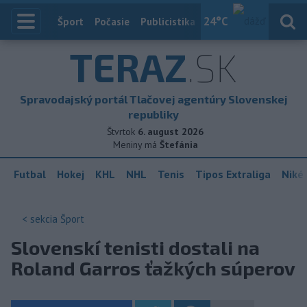
24
°C
Index
Šport
Počasie
Publicistika
Slovensko
Zahranič
TERAZ
.SK
Spravodajský portál Tlačovej agentúry Slovenskej
republiky
Štvrtok
6. august 2026
Meniny má
Štefánia
Futbal
Hokej
KHL
NHL
Tenis
Tipos Extraliga
Niké 
< sekcia
Šport
Slovenskí tenisti dostali na
Roland Garros ťažkých súperov