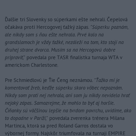
Ďalšie tri Slovenky so súperkami ešte nehrali. Čepelová
očakáva proti Hercogovej ťažký zápas.
"Súperku poznám,
ale nikdy som s ňou ešte nehrala. Prvé kolo na
grandslamoch je vždy ťažké, nezáleží na tom, kto stojí na
druhej strane dvorca. Musím sa na Hercogovú dobre
pripraviť,"
povedala pre TASR finalistka turnaja WTA v
americkom Charlestone.
Pre Schmiedlovú je Ťie Čeng neznámou.
"Ťažko mi je
komentovať žreb, keďže súperku skoro vôbec nepoznám.
Nikdy som proti nej nehrala, ani som ju nikdy nevidela hrať
nejaký zápas. Samozrejme, že mohlo to byť aj horšie.
Číňanky sú väčšinou lepšie na tvrdom povrchu, uvidíme, ako
to dopadne v Paríži,"
povedala zverenka trénera Milana
Martinca, ktorá sa pred Roland Garros dostala vo
výbornej formy. Najskôr triumfovala na turnaji EMPIRE