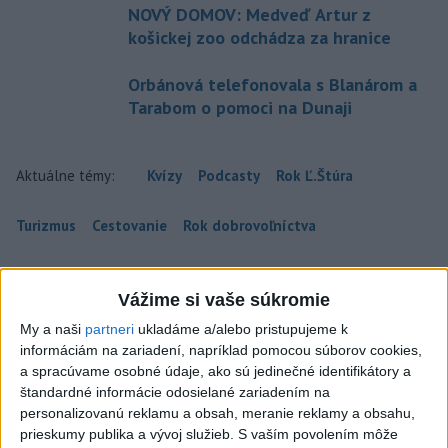
NOVÝ DOMOV: Medveď Artur z
košickej zoo odchádza za hranice
Orbánová telefonovala s Blanárom a
Tarabom o pomoci na Dunaji
Aktuálne témy:
Kvízy
Podcasty
Rok Ľ.Štúra
Turizmus
Cestovanie
Rok dobrovoľníctva
Dielo týždňa
Referendum
MS v hokeji
Vážime si vaše súkromie
Komunálne voľby
My a naši
partneri
ukladáme a/alebo pristupujeme k
informáciám na zariadení, napríklad pomocou súborov cookies,
a spracúvame osobné údaje, ako sú jedinečné identifikátory a
štandardné informácie odosielané zariadením na
personalizovanú reklamu a obsah, meranie reklamy a obsahu,
prieskumy publika a vývoj služieb.
S vaším povolením môže
ČAKAJTE BÚRKY: Vyskytnú sa do polnoci