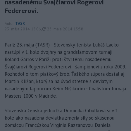
nasadenému Švajčiarovi Rogerovi
Federerovi.
Autor
TASR
aktualizované
23. mája 2014 13:06
,
23. mája 2014 13:38
Paríž 23. mája (TASR) - Slovenský tenista Lukáš Lacko
nastúpi v 1. kole dvojhry na grandslamovom turnaji
Roland Garros v Paríži proti štvrtému nasadenému
Švajčiarovi Rogerovi Federerovi - šampiónovi z roku 2009.
Rozhodol o tom piatkový žreb. Ťažkého súpera dostal aj
Martin Kližan, ktorý sa na úvod stretne s deviatym
nasadeným Japoncom Keim Nišikorim - finalistom turnaja
Masters 1000 v Madride.
Slovenská ženská jednotka Dominika Cibulková si v 1.
kole ako nasadená deviatka zmeria sily so skúsenou
domácou Francúzkou Virginie Razzanovou. Daniela