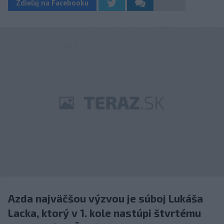
Zdieľaj na Facebooku
Azda najväčšou výzvou je súboj Lukáša
Lacka, ktorý v 1. kole nastúpi štvrtému