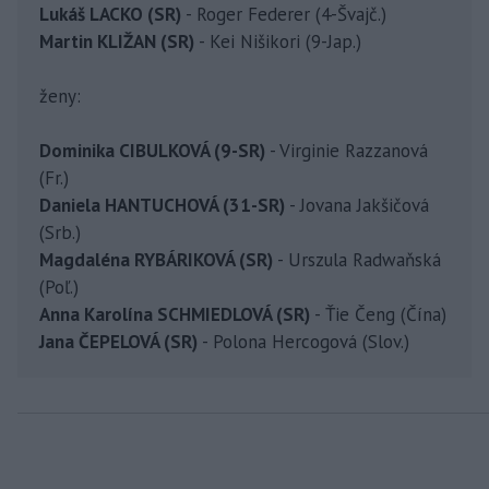
Lukáš LACKO (SR)
- Roger Federer (4-Švajč.)
Martin KLIŽAN (SR)
- Kei Nišikori (9-Jap.)
ženy:
Dominika CIBULKOVÁ (9-SR)
- Virginie Razzanová
(Fr.)
Daniela HANTUCHOVÁ (31-SR)
- Jovana Jakšičová
(Srb.)
Magdaléna RYBÁRIKOVÁ (SR)
- Urszula Radwaňská
(Poľ.)
Anna Karolína SCHMIEDLOVÁ (SR)
- Ťie Čeng (Čína)
Jana ČEPELOVÁ (SR)
- Polona Hercogová (Slov.)