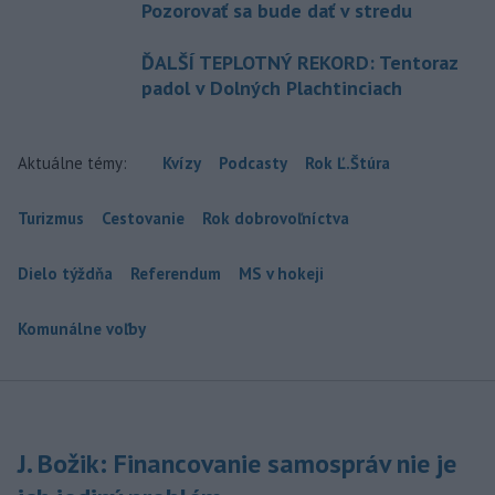
Pozorovať sa bude dať v stredu
ĎALŠÍ TEPLOTNÝ REKORD: Tentoraz
padol v Dolných Plachtinciach
Aktuálne témy:
Kvízy
Podcasty
Rok Ľ.Štúra
Turizmus
Cestovanie
Rok dobrovoľníctva
Dielo týždňa
Referendum
MS v hokeji
Komunálne voľby
J. Božik: Financovanie samospráv nie je