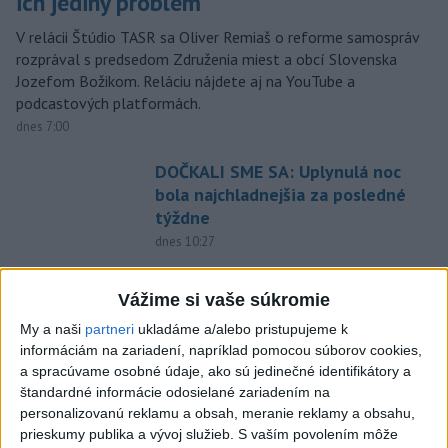
ich jediný problém
V relácii Štúdio TASR sa Oliver Remiaš o reforme samospráv
rozprával s predsedom Združenia miest a obcí Slovenska
Jozefom Božikom. Reláciu nájdete aj na YouTube a
podcastových platformách.
dnes 7:00
DOČKALI SME SA: Uplynulá noc
bola najchladnejšia za posledné
týždne
dnes 10:27
Venhart:Bomba v Nagasaki bola
silnejšia ako v Hirošime,no
Vážime si vaše súkromie
menej účinná
My a naši
partneri
ukladáme a/alebo pristupujeme k
dnes 8:24
informáciám na zariadení, napríklad pomocou súborov cookies,
a spracúvame osobné údaje, ako sú jedinečné identifikátory a
OTESTUJTE SA: Rozumiete
štandardné informácie odosielané zariadením na
slovenským nárečiam? Tieto
personalizovanú reklamu a obsah, meranie reklamy a obsahu,
slová vás potrápia
prieskumy publika a vývoj služieb.
S vaším povolením môže