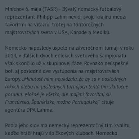
Mníchov 6. mája (TASR) - Bývalý nemecký futbalový
reprezentant Philipp Lahm nevidí svoju krajinu medzi
favoritmi na víťaznú trofej na tohtoročných
majstrovstvách sveta v USA, Kanade a Mexiku.
Nemecko naposledy uspelo na záverečnom turnaji v roku
2014, v ďalších dvoch edíciách svetového šampionátu
však skončilo už v skupinovej fáze. Rovnako neúspešné
boli aj posledné dve vystúpenia na majstrovstvách
Európy. „
Minulosť nám neukázala, že by sa v posledných
rokoch alebo na posledných turnajoch tento tím skutočne
posunul. Možné je všetko, ale mojimi favoritmi sú
Francúzsko, Španielsko, možno Portugalsko,
“ cituje
agentúra DPA Lahma.
Podľa jeho slov má nemecký reprezentačný tím kvalitu,
keďže hráči hrajú v špičkových kluboch. Nemecko