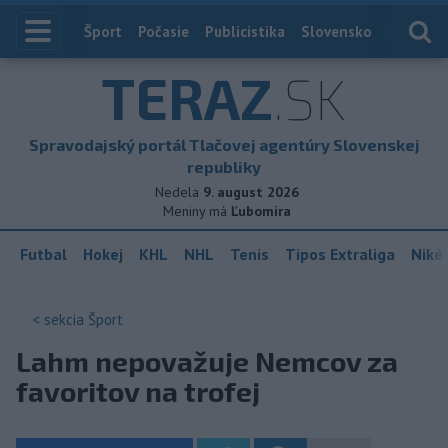
Index
Šport
Počasie
Publicistika
Slovensko
Zahranič
TERAZ
.SK
Spravodajský portál Tlačovej agentúry Slovenskej
republiky
Nedela
9. august 2026
Meniny má
Ľubomíra
Futbal
Hokej
KHL
NHL
Tenis
Tipos Extraliga
Niké 
< sekcia
Šport
Lahm nepovažuje Nemcov za
favoritov na trofej