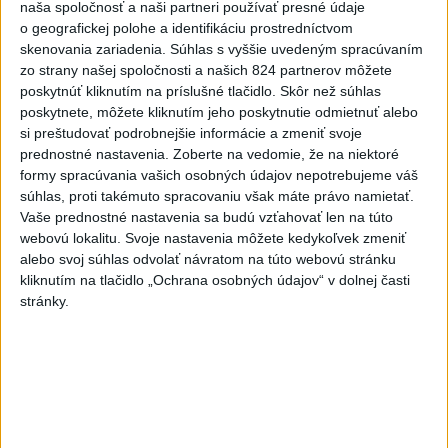
dnes 7:00
naša spoločnosť a naši partneri používať presné údaje
o geografickej polohe a identifikáciu prostredníctvom
V prípade únosu študentky
skenovania zariadenia. Súhlas s vyššie uvedeným spracúvaním
Sone majú odznieť záverečné
zo strany našej spoločnosti a našich 824 partnerov môžete
reči
poskytnúť kliknutím na príslušné tlačidlo. Skôr než súhlas
poskytnete, môžete kliknutím jeho poskytnutie odmietnuť alebo
dnes 9:36
si preštudovať podrobnejšie informácie a zmeniť svoje
Zelenskyj: Severná Kórea pošle
prednostné nastavenia.
Zoberte na vedomie, že na niektoré
do Ruska až 50.000 vojakov
formy spracúvania vašich osobných údajov nepotrebujeme váš
súhlas, proti takémuto spracovaniu však máte právo namietať.
dnes 8:46
Vaše prednostné nastavenia sa budú vzťahovať len na túto
Slovensko čakajú astronomické
webovú lokalitu. Svoje nastavenia môžete kedykoľvek zmeniť
úkazy, zatmenie Slnka striedajú
alebo svoj súhlas odvolať návratom na túto webovú stránku
Perzeidy
kliknutím na tlačidlo „Ochrana osobných údajov“ v dolnej časti
stránky.
dnes 7:36
Agrorezort: Výmera lesných
pozemkov a porastov sa
dlhodobo zvyšuje
dnes 10:24