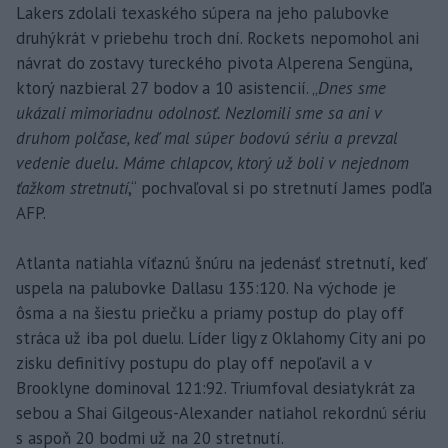
Lakers zdolali texaského súpera na jeho palubovke
druhýkrát v priebehu troch dní. Rockets nepomohol ani
návrat do zostavy tureckého pivota Alperena Sengüna,
ktorý nazbieral 27 bodov a 10 asistencií. „
Dnes sme
ukázali mimoriadnu odolnosť. Nezlomili sme sa ani v
druhom polčase, keď mal súper bodovú sériu a prevzal
vedenie duelu. Máme chlapcov, ktorý už boli v nejednom
ťažkom stretnutí
,“ pochvaľoval si po stretnutí James podľa
AFP.
Atlanta natiahla víťaznú šnúru na jedenásť stretnutí, keď
uspela na palubovke Dallasu 135:120. Na východe je
ôsma a na šiestu priečku a priamy postup do play off
stráca už iba pol duelu. Líder ligy z Oklahomy City ani po
zisku definitívy postupu do play off nepoľavil a v
Brooklyne dominoval 121:92. Triumfoval desiatykrát za
sebou a Shai Gilgeous-Alexander natiahol rekordnú sériu
s aspoň 20 bodmi už na 20 stretnutí.