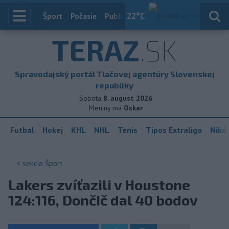
22
°C
Index
Šport
Počasie
Publicistika
Slovensko
Zahranič
TERAZ
.SK
Spravodajský portál Tlačovej agentúry Slovenskej
republiky
Sobota
8. august 2026
Meniny má
Oskar
Futbal
Hokej
KHL
NHL
Tenis
Tipos Extraliga
Niké 
< sekcia
Šport
Lakers zvíťazili v Houstone
124:116, Dončič dal 40 bodov