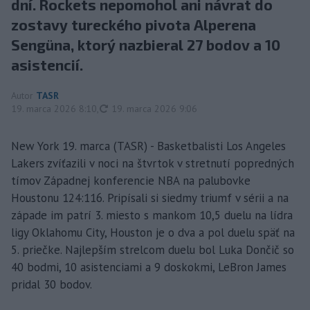
dní. Rockets nepomohol ani návrat do
zostavy tureckého pivota Alperena
Sengüna, ktorý nazbieral 27 bodov a 10
asistencií.
Autor
TASR
aktualizované
19. marca 2026 8:10
,
19. marca 2026 9:06
New York 19. marca (TASR) - Basketbalisti Los Angeles
Lakers zvíťazili v noci na štvrtok v stretnutí popredných
tímov Západnej konferencie NBA na palubovke
Houstonu 124:116. Pripísali si siedmy triumf v sérii a na
západe im patrí 3. miesto s mankom 10,5 duelu na lídra
ligy Oklahomu City, Houston je o dva a pol duelu späť na
5. priečke. Najlepším strelcom duelu bol Luka Dončič so
40 bodmi, 10 asistenciami a 9 doskokmi, LeBron James
pridal 30 bodov.