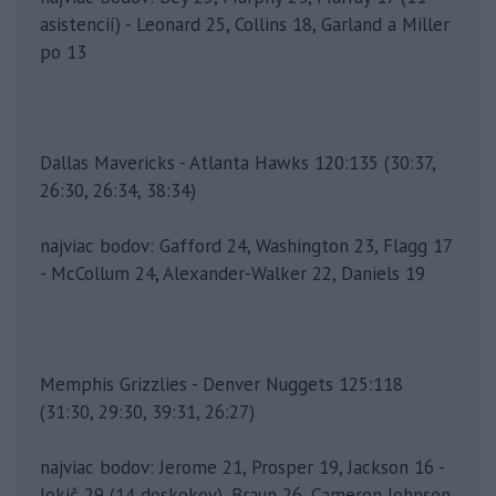
asistencií) - Leonard 25, Collins 18, Garland a Miller
po 13
Dallas Mavericks - Atlanta Hawks 120:135 (30:37,
26:30, 26:34, 38:34)
najviac bodov: Gafford 24, Washington 23, Flagg 17
- McCollum 24, Alexander-Walker 22, Daniels 19
Memphis Grizzlies - Denver Nuggets 125:118
(31:30, 29:30, 39:31, 26:27)
najviac bodov: Jerome 21, Prosper 19, Jackson 16 -
Jokič 29 (14 doskokov), Braun 26, Cameron Johnson