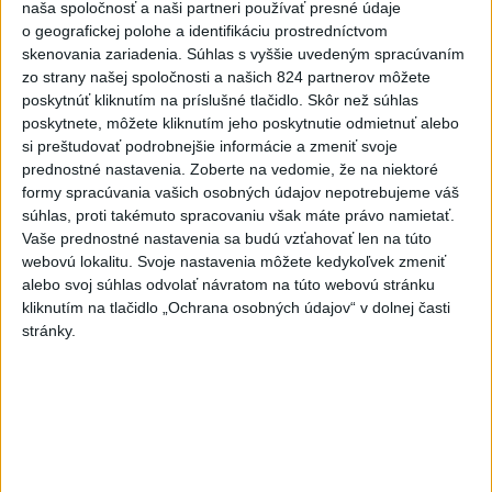
naša spoločnosť a naši partneri používať presné údaje
o geografickej polohe a identifikáciu prostredníctvom
skenovania zariadenia. Súhlas s vyššie uvedeným spracúvaním
zo strany našej spoločnosti a našich 824 partnerov môžete
poskytnúť kliknutím na príslušné tlačidlo. Skôr než súhlas
poskytnete, môžete kliknutím jeho poskytnutie odmietnuť alebo
si preštudovať podrobnejšie informácie a zmeniť svoje
prednostné nastavenia.
Zoberte na vedomie, že na niektoré
formy spracúvania vašich osobných údajov nepotrebujeme váš
súhlas, proti takémuto spracovaniu však máte právo namietať.
Vaše prednostné nastavenia sa budú vzťahovať len na túto
webovú lokalitu. Svoje nastavenia môžete kedykoľvek zmeniť
alebo svoj súhlas odvolať návratom na túto webovú stránku
kliknutím na tlačidlo „Ochrana osobných údajov“ v dolnej časti
stránky.
Dončič režíroval víťazstvo LA Lakers nad NY Knicks
110:97
Zdieľaj na Facebooku