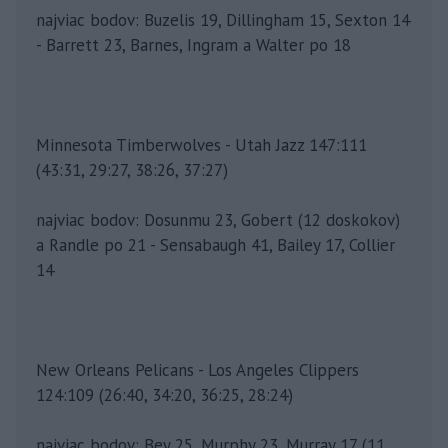
najviac bodov: Buzelis 19, Dillingham 15, Sexton 14
- Barrett 23, Barnes, Ingram a Walter po 18
Minnesota Timberwolves - Utah Jazz 147:111
(43:31, 29:27, 38:26, 37:27)
najviac bodov: Dosunmu 23, Gobert (12 doskokov)
a Randle po 21 - Sensabaugh 41, Bailey 17, Collier
14
New Orleans Pelicans - Los Angeles Clippers
124:109 (26:40, 34:20, 36:25, 28:24)
najviac bodov: Bey 25, Murphy 23, Murray 17 (11