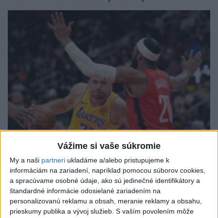
Vážime si vaše súkromie
Dončič režíroval víťazstvo Lakers na palubovke
My a naši
partneri
ukladáme a/alebo pristupujeme k
Houstonu 100:92
informáciám na zariadení, napríklad pomocou súborov cookies,
a spracúvame osobné údaje, ako sú jedinečné identifikátory a
štandardné informácie odosielané zariadením na
personalizovanú reklamu a obsah, meranie reklamy a obsahu,
Los Angeles Lakers zdolali Denver 127:125 pp,
prieskumy publika a vývoj služieb.
S vaším povolením môže
triple-double Dončiča