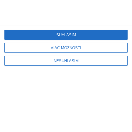
ŽSK: VšZP znevýhodnila krajské nemocnice v porovnaní so
súkromnými
Obnovu posledného úseku cesty na Kráľovu hoľu majú
ukončiť v auguste
SÚHLASÍM
VIAC MOŽNOSTÍ
NESÚHLASÍM
Neprehliadnite
Filip Kuffa tvrdí, že eurokomisia mu
dala za pravdu pri zonácii
Pri horúčavách myslite aj na zvieratá.
Viete, kedy potrebujú pomoc?
ŠTIBRAVÁ: Štvrté miesto v silnej