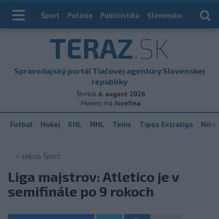
Index
Šport
Počasie
Publicistika
Slovensko
Zahranič
TERAZ
.SK
Spravodajský portál Tlačovej agentúry Slovenskej
republiky
Štvrtok
6. august 2026
Meniny má
Jozefína
Futbal
Hokej
KHL
NHL
Tenis
Tipos Extraliga
Niké 
< sekcia
Šport
Liga majstrov: Atletico je v
semifinále po 9 rokoch