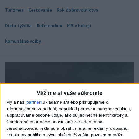
Turizmus
Cestovanie
Rok dobrovoľníctva
Dielo týždňa
Referendum
MS v hokeji
Komunálne voľby
Vážime si vaše súkromie
My a naši
partneri
ukladáme a/alebo pristupujeme k
informáciám na zariadení, napríklad pomocou súborov cookies,
a spracúvame osobné údaje, ako sú jedinečné identifikátory a
štandardné informácie odosielané zariadením na
personalizovanú reklamu a obsah, meranie reklamy a obsahu,
prieskumy publika a vývoj služieb.
S vaším povolením môže