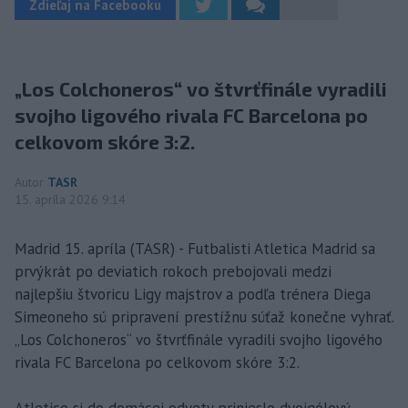
Zdieľaj na Facebooku
„Los Colchoneros“ vo štvrťfinále vyradili
svojho ligového rivala FC Barcelona po
celkovom skóre 3:2.
Autor
TASR
15. apríla 2026 9:14
Madrid 15. apríla (TASR) - Futbalisti Atletica Madrid sa
prvýkrát po deviatich rokoch prebojovali medzi
najlepšiu štvoricu Ligy majstrov a podľa trénera Diega
Simeoneho sú pripravení prestížnu súťaž konečne vyhrať.
„Los Colchoneros“ vo štvrťfinále vyradili svojho ligového
rivala FC Barcelona po celkovom skóre 3:2.