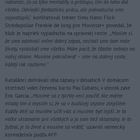
nakoniec, čo sa týka mentality a prístupu, tím do toho dal
všetko. Odviedli fantastickú prácu, ale jednoducho sme
nepostúpili,
“ konštatoval tréner tímu Hansi Flick.
Stredopoliar Frenkie de Jong pre Movistar+ povedal, že
klub je napriek vypadnutiu na správnej ceste:
„Myslím si,
že sme odohrali veľmi dobrý zápas, nechali sme tam naše
životy, vyskúšali sme všetko. Mám pocit, že šťastie nebolo na
našej strane. Musíme pokračovať – sme na dobrej ceste,
každý rok rastieme.“
Katalánci dohrávali oba zápasy v desiatich. V domácom
stretnutí videl červenú kartu Pau Cubarsi, v utorok zase
Eric Garcia.
„Musíme sa z týchto vecí poučiť. Ale máme
mladý tím a myslím si, že sa v budúcej sezóne zlepšíme.
Každý deň sa musíme učiť viac a musíme byť lepší. Je to
veľké sklamanie pre všetkých a ja som tiež sklamaný. Je to
futbal, je to život a musíme sa vrátiť,
“ uzavrel nemecký
kormidelník podľa AFP.