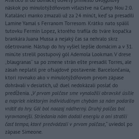
Atletico si do domácej odvety prinieslo dvojgólový
náskok po minulotýždňovom víťazstve na Camp Nou 2:0.
Katalánci manko zmazali už za 24 minút, keď sa presadili
Lamine Yamal s Ferranom Torresom. Krátko nato spálil
tutovku Fermin Lopez, ktorého trafila do tváre kopačka
brankára Juana Mussa a nejaký čas sa nehralo skrz
ošetrovanie. Nástup do hry vyšiel lepšie domácim a v 31.
minúte strelil postupový gól Ademola Lookman. V drese
„blaugranas“ sa po zmene strán ešte presadil Torres, ale
zásah neplatil pre ofsajdové postavenie. Barcelončania,
ktorí rovnako ako v minulotýždňovom prvom zápase
dohrávali v desiatich, už duel nedokázali poslať do
predĺženia.
„V prvom polčase sme vynaložili obrovské úsilie
a napriek niektorým individuálnym chybám sa nám podarilo
vrátiť do hry. Gól bol naozaj nádherný. Druhý polčas bol
vyrovnanejší. Striedania nám dodali energiu a oni stratili
časť tempa, ktoré predvádzali v prvom polčase,“
uviedol po
zápase Simeone.