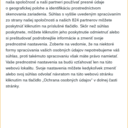
naša spoločnosť a naši partneri používať presné údaje
o geografickej polohe a identifikáciu prostredníctvom
skenovania zariadenia. Súhlas s vyššie uvedeným spracúvaním
zo strany našej spoločnosti a našich 824 partnerov môžete
ČAKAJTE BÚRKY: Vyskytnú sa do polnoci
poskytnúť kliknutím na príslušné tlačidlo. Skôr než súhlas
poskytnete, môžete kliknutím jeho poskytnutie odmietnuť alebo
najmä v týchto častiach
si preštudovať podrobnejšie informácie a zmeniť svoje
prednostné nastavenia.
Zoberte na vedomie, že na niektoré
Výstrahy pred búrkami ústav vyhlásil v celom Bratislavskom
formy spracúvania vašich osobných údajov nepotrebujeme váš
kraji, vo väčšine okresov Trenčianskeho, Trnavského a
súhlas, proti takémuto spracovaniu však máte právo namietať.
Žilinského kraja a v okresoch Snina a Sobrance na východe
Vaše prednostné nastavenia sa budú vzťahovať len na túto
krajiny.
webovú lokalitu. Svoje nastavenia môžete kedykoľvek zmeniť
aktualizované
dnes 18:54
,
dnes 19:09
alebo svoj súhlas odvolať návratom na túto webovú stránku
kliknutím na tlačidlo „Ochrana osobných údajov“ v dolnej časti
ĎALŠÍ TEPLOTNÝ REKORD:
stránky.
Tentoraz padol v Dolných
Plachtinciach
aktualizované
dnes 15:27
,
dnes 17:08
EK posudzuje obavy týkajúce sa
uznesení k zonáciám národných