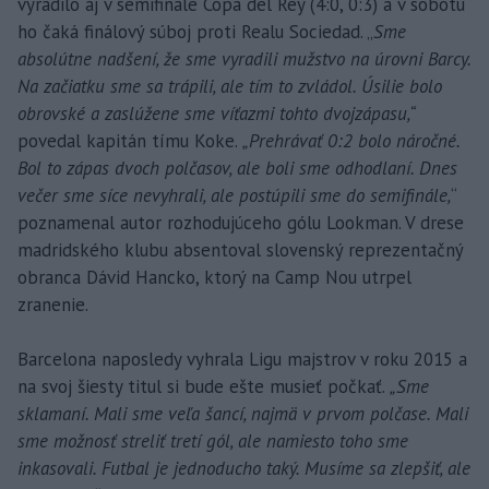
vyradilo aj v semifinále Copa del Rey (4:0, 0:3) a v sobotu
ho čaká finálový súboj proti Realu Sociedad. „
Sme
absolútne nadšení, že sme vyradili mužstvo na úrovni Barcy.
Na začiatku sme sa trápili, ale tím to zvládol. Úsilie bolo
obrovské a zaslúžene sme víťazmi tohto dvojzápasu,“
povedal kapitán tímu Koke.
„Prehrávať 0:2 bolo náročné.
Bol to zápas dvoch polčasov, ale boli sme odhodlaní. Dnes
večer sme síce nevyhrali, ale postúpili sme do semifinále,
“
poznamenal autor rozhodujúceho gólu Lookman. V drese
madridského klubu absentoval slovenský reprezentačný
obranca Dávid Hancko, ktorý na Camp Nou utrpel
zranenie.
Barcelona naposledy vyhrala Ligu majstrov v roku 2015 a
na svoj šiesty titul si bude ešte musieť počkať.
„Sme
sklamaní. Mali sme veľa šancí, najmä v prvom polčase. Mali
sme možnosť streliť tretí gól, ale namiesto toho sme
inkasovali. Futbal je jednoducho taký. Musíme sa zlepšiť, ale