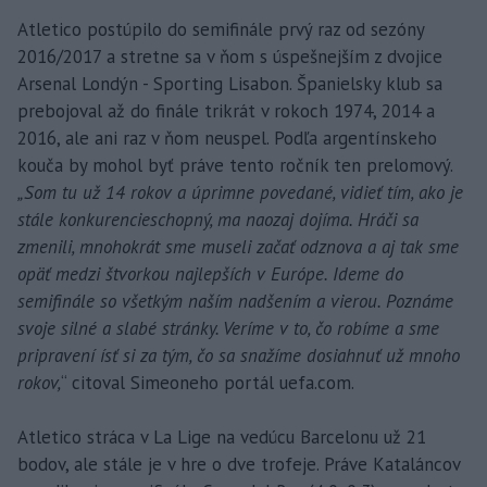
Atletico postúpilo do semifinále prvý raz od sezóny
2016/2017 a stretne sa v ňom s úspešnejším z dvojice
Arsenal Londýn - Sporting Lisabon. Španielsky klub sa
prebojoval až do finále trikrát v rokoch 1974, 2014 a
2016, ale ani raz v ňom neuspel. Podľa argentínskeho
kouča by mohol byť práve tento ročník ten prelomový.
„Som tu už 14 rokov a úprimne povedané, vidieť tím, ako je
stále konkurencieschopný, ma naozaj dojíma. Hráči sa
zmenili, mnohokrát sme museli začať odznova a aj tak sme
opäť medzi štvorkou najlepších v Európe. Ideme do
semifinále so všetkým naším nadšením a vierou. Poznáme
svoje silné a slabé stránky. Veríme v to, čo robíme a sme
pripravení ísť si za tým, čo sa snažíme dosiahnuť už mnoho
rokov,
“ citoval Simeoneho portál uefa.com.
Atletico stráca v La Lige na vedúcu Barcelonu už 21
bodov, ale stále je v hre o dve trofeje. Práve Kataláncov