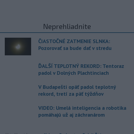
Neprehliadnite
ČIASTOČNÉ ZATMENIE SLNKA:
Pozorovať sa bude dať v stredu
ĎALŠÍ TEPLOTNÝ REKORD: Tentoraz
padol v Dolných Plachtinciach
V Budapešti opäť padol teplotný
rekord, tretí za päť týždňov
VIDEO: Umelá inteligencia a robotika
pomáhajú už aj záchranárom