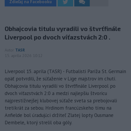
Zdieľaj na Facebooku
Obhajcovia titulu vyradili vo štvrťfinále
Liverpool po dvoch víťazstvách 2:0 .
Autor
TASR
15. apríla 2026 10:12
Liverpool 15. apríla (TASR) - Futbalisti Paríža St. Germain
opäť potvrdili, že súťaženie v Lige majstrov im chutí.
Obhajcovia titulu vyradili vo štvrťfinále Liverpool po
dvoch víťazstvách 2:0 a medzi najlepšiu štvoricu
najprestížnejšej klubovej súťaže sveta sa prebojovali
tretíkrát za sebou. Hrdinom francúzskeho tímu na
Anfielde bol úradujúci držiteľ Zlatej lopty Ousmane
Dembele, ktorý strelil oba góly.