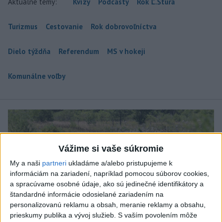
Aktuálne témy:
Kvízy
Podcasty
Rok Ľ.Štúra
Turizmus
Cestovanie
Rok dobrovoľníctva
Dielo týždňa
Referendum
MS v hokeji
Komunálne voľby
Vážime si vaše súkromie
My a naši
partneri
ukladáme a/alebo pristupujeme k
informáciám na zariadení, napríklad pomocou súborov cookies,
a spracúvame osobné údaje, ako sú jedinečné identifikátory a
štandardné informácie odosielané zariadením na
personalizovanú reklamu a obsah, meranie reklamy a obsahu,
prieskumy publika a vývoj služieb.
S vaším povolením môže