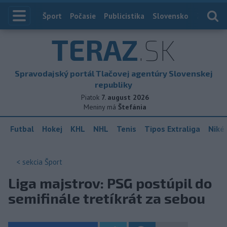
Index
Šport
Počasie
Publicistika
Slovensko
Zahranič
TERAZ
.SK
Spravodajský portál Tlačovej agentúry Slovenskej
republiky
Piatok
7. august 2026
Meniny má
Štefánia
Futbal
Hokej
KHL
NHL
Tenis
Tipos Extraliga
Niké 
< sekcia
Šport
Liga majstrov: PSG postúpil do
semifinále tretíkrát za sebou