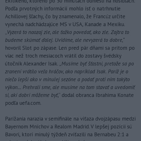
Ekitikeho, ktorého po 30 minútach odniesli na nosidlách.
Podľa prvotných informácií mohlo ísť o natrhnutie
Achillovej šľachy, čo by znamenalo, že Francúz určite
vynechá nadchádzajúce MS v USA, Kanade a Mexiku.
„
Vyzerá to naozaj zle, ale ťažko povedať, ako zle. Zajtra to
budeme skúmať ďalej. Uvidíme, ale nevyzerá to dobre,“
hovoril Slot po zápase. Len pred pár dňami sa pritom po
viac než troch mesiacoch vrátil do zostavy švédsky
útočník Alexander Isak.
„Musíme byť šťastní, pretože sa po
zranení vrátilo veľa hráčov, ako napríklad Isak. Paríž je o
niečo lepší ako v minulej sezóne a podať proti nim takýto
výkon... Prehrali sme, ale musíme na tom stavať a uvedomiť
si, akí dobrí môžeme byť
,“ dodal obranca Ibrahima Konate
podľa uefa.com.
Parížania narazia v semifinále na víťaza dvojzápasu medzi
Bayernom Mníchov a Realom Madrid. V lepšej pozícii sú
Bavori, ktorí minulý týždeň zvíťazili na Bernabeu 2:1 a