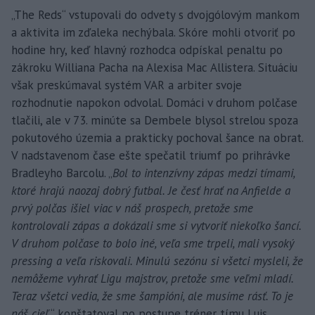
„The Reds“ vstupovali do odvety s dvojgólovým mankom
a aktivita im zďaleka nechýbala. Skóre mohli otvoriť po
hodine hry, keď hlavný rozhodca odpískal penaltu po
zákroku Williana Pacha na Alexisa Mac Allistera. Situáciu
však preskúmaval systém VAR a arbiter svoje
rozhodnutie napokon odvolal. Domáci v druhom polčase
tlačili, ale v 73. minúte sa Dembele blysol strelou spoza
pokutového územia a prakticky pochoval šance na obrat.
V nadstavenom čase ešte spečatil triumf po prihrávke
Bradleyho Barcolu. „
Bol to intenzívny zápas medzi tímami,
ktoré hrajú naozaj dobrý futbal. Je česť hrať na Anfielde a
prvý polčas išiel viac v náš prospech, pretože sme
kontrolovali zápas a dokázali sme si vytvoriť niekoľko šancí.
V druhom polčase to bolo iné, veľa sme trpeli, mali vysoký
pressing a veľa riskovali. Minulú sezónu si všetci mysleli, že
nemôžeme vyhrať Ligu majstrov, pretože sme veľmi mladí.
Teraz všetci vedia, že sme šampióni, ale musíme rásť. To je
náš cieľ,
“ konštatoval po postupe tréner tímu Luis