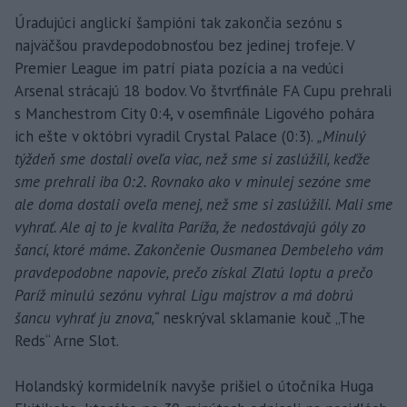
Úradujúci anglickí šampióni tak zakončia sezónu s
najväčšou pravdepodobnosťou bez jedinej trofeje. V
Premier League im patrí piata pozícia a na vedúci
Arsenal strácajú 18 bodov. Vo štvrťfinále FA Cupu prehrali
s Manchestrom City 0:4, v osemfinále Ligového pohára
ich ešte v októbri vyradil Crystal Palace (0:3).
„Minulý
týždeň sme dostali oveľa viac, než sme si zaslúžili, keďže
sme prehrali iba 0:2. Rovnako ako v minulej sezóne sme
ale doma dostali oveľa menej, než sme si zaslúžili. Mali sme
vyhrať. Ale aj to je kvalita Paríža, že nedostávajú góly zo
šancí, ktoré máme. Zakončenie Ousmanea Dembeleho vám
pravdepodobne napovie, prečo získal Zlatú loptu a prečo
Paríž minulú sezónu vyhral Ligu majstrov a má dobrú
šancu vyhrať ju znova,“
neskrýval sklamanie kouč „The
Reds“ Arne Slot.
Holandský kormidelník navyše prišiel o útočníka Huga