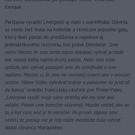
Enrique.
Parížania vyradili Liverpool aj vlani v osemfinále. Odveta
sa vtedy tiež hrala na Anfielde a strelcom jediného gólu,
ktorý duel poslal do predĺženia a napokon aj
jedenástkového rozstrelu, bol práve Dembele. „
Sme
veľmi šťastní, že sme tento zápas dokázali vyhrať, pretože
bol naozaj ťažký, najmä druhý polčas. Našli sme však
spôsob, ako vyhrať, postúpili sme do semifinále a sme
nadšení. Myslím si, že sme na rovnakej úrovni ako v minulej
sezóne. Máme túžbu vyhrávať trofeje a pokúsime sa prísť až
do konca,“
uviedol francúzsky útočník pre Prime Video.
„Liverpool využil svoje silné stránky, ale my sme boli
solídni. Potom sme konečne skórovali. Musíte vedieť, ako na
to, a byť silní, keď je to náročné. Po prvom zápase sme
vedeli, že postup nie je istý, takže mentalita bola vyhrať,
“
dodal obranca Marquinhos.