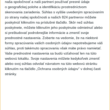
naša spoločnosť a naši partneri používať presné údaje
o geografickej polohe a identifikáciu prostredníctvom
skenovania zariadenia. Súhlas s vyššie uvedeným spracúvaním
zo strany našej spoločnosti a našich 824 partnerov môžete
VEĽKÁ PREDPOVEĎ POČASIA: Extrémne
poskytnúť kliknutím na príslušné tlačidlo. Skôr než súhlas
horúčavy ustúpili. Alebo žeby nie?
poskytnete, môžete kliknutím jeho poskytnutie odmietnuť alebo
si preštudovať podrobnejšie informácie a zmeniť svoje
Teraz.sk prináša predpoveď počasia na nasledujúci týždeň.
prednostné nastavenia.
Zoberte na vedomie, že na niektoré
dnes 16:00
formy spracúvania vašich osobných údajov nepotrebujeme váš
súhlas, proti takémuto spracovaniu však máte právo namietať.
Prezident: Násilie páchané pre
Vaše prednostné nastavenia sa budú vzťahovať len na túto
rasovú nenávisť treba odsúdiť v
webovú lokalitu. Svoje nastavenia môžete kedykoľvek zmeniť
alebo svoj súhlas odvolať návratom na túto webovú stránku
zárodku
kliknutím na tlačidlo „Ochrana osobných údajov“ v dolnej časti
dnes 12:33
stránky.
POŽIAR V SLOVNAFTE: Došlo k
narušeniu jednej z nádrží
aktualizované
dnes 14:20
,
dnes 15:46
Pri požiari lesného porastu v
Trstíne zasahuje takmer 50