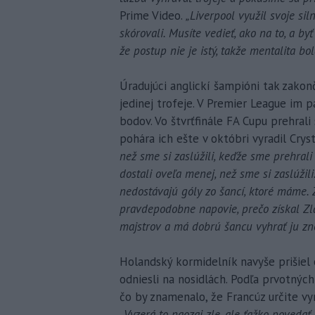
Prime Video.
„Liverpool využil svoje si
skórovali. Musíte vedieť, ako na to, a by
že postup nie je istý, takže mentalita bol
Úradujúci anglickí šampióni tak zako
jedinej trofeje. V Premier League im p
bodov. Vo štvrťfinále FA Cupu prehral
pohára ich ešte v októbri vyradil Cryst
než sme si zaslúžili, keďže sme prehral
dostali oveľa menej, než sme si zaslúžili.
nedostávajú góly zo šancí, ktoré mám
pravdepodobne napovie, prečo získal Zl
majstrov a má dobrú šancu vyhrať ju zn
Holandský kormidelník navyše prišiel
odniesli na nosidlách. Podľa prvotných
čo by znamenalo, že Francúz určite v
„
Vyzerá to naozaj zle, ale ťažko povedať