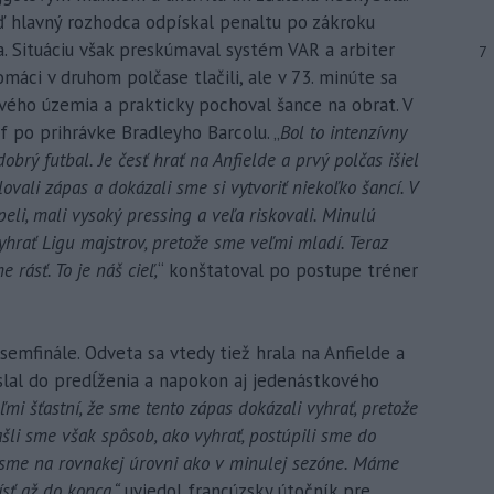
eď hlavný rozhodca odpískal penaltu po zákroku
a. Situáciu však preskúmaval systém VAR a arbiter
7
máci v druhom polčase tlačili, ale v 73. minúte sa
ého územia a prakticky pochoval šance na obrat. V
 po prihrávke Bradleyho Barcolu. „
Bol to intenzívny
obrý futbal. Je česť hrať na Anfielde a prvý polčas išiel
ovali zápas a dokázali sme si vytvoriť niekoľko šancí. V
eli, mali vysoký pressing a veľa riskovali. Minulú
yhrať Ligu majstrov, pretože sme veľmi mladí. Teraz
 rásť. To je náš cieľ,
“ konštatoval po postupe tréner
 osemfinále. Odveta sa vtedy tiež hrala na Anfielde a
slal do predĺženia a napokon aj jedenástkového
mi šťastní, že sme tento zápas dokázali vyhrať, pretože
ašli sme však spôsob, ako vyhrať, postúpili sme do
e sme na rovnakej úrovni ako v minulej sezóne. Máme
ísť až do konca,“
uviedol francúzsky útočník pre