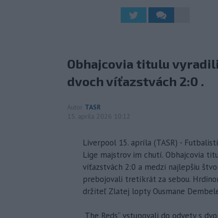
Obhajcovia titulu vyradil
dvoch víťazstvách 2:0 .
Autor
TASR
15. apríla 2026 10:12
Liverpool 15. apríla (TASR) - Futbalist
Lige majstrov im chutí. Obhajcovia titu
víťazstvách 2:0 a medzi najlepšiu štvo
prebojovali tretíkrát za sebou. Hrdin
držiteľ Zlatej lopty Ousmane Dembele, 
„The Reds“ vstupovali do odvety s dv