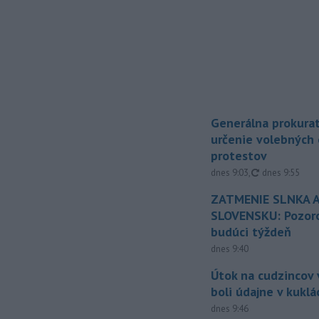
Generálna prokurat
určenie volebných
protestov
aktualizované
dnes 9:03
,
dnes 9:55
ZATMENIE SLNKA A
SLOVENSKU: Pozoro
budúci týždeň
dnes 9:40
Útok na cudzincov v
boli údajne v kuklá
dnes 9:46