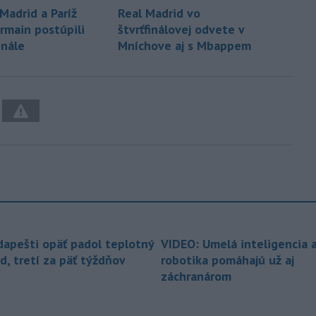
Madrid a Paríž
Real Madrid vo
rmain postúpili
štvrťfinálovej odvete v
inále
Mníchove aj s Mbappem
dapešti opäť padol teplotný
VIDEO: Umelá inteligencia 
d, tretí za päť týždňov
robotika pomáhajú už aj
záchranárom