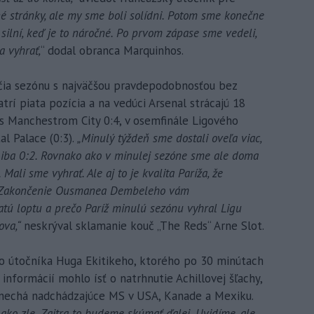
lné stránky, ale my sme boli solídni. Potom sme konečne
ť silní, keď je to náročné. Po prvom zápase sme vedeli,
a vyhrať,
“ dodal obranca Marquinhos.
nčia sezónu s najväčšou pravdepodobnosťou bez
atrí piata pozícia a na vedúci Arsenal strácajú 18
i s Manchestrom City 0:4, v osemfinále Ligového
al Palace (0:3).
„Minulý týždeň sme dostali oveľa viac,
i iba 0:2. Rovnako ako v minulej sezóne sme ale doma
 Mali sme vyhrať. Ale aj to je kvalita Paríža, že
e. Zakončenie Ousmanea Dembeleho vám
atú loptu a prečo Paríž minulú sezónu vyhral Ligu
ova,“
neskrýval sklamanie kouč „The Reds“ Arne Slot.
 o útočníka Huga Ekitikeho, ktorého po 30 minútach
 informácií mohlo ísť o natrhnutie Achillovej šľachy,
ynechá nadchádzajúce MS v USA, Kanade a Mexiku.
, ako zle. Zajtra to budeme skúmať ďalej. Uvidíme, ale