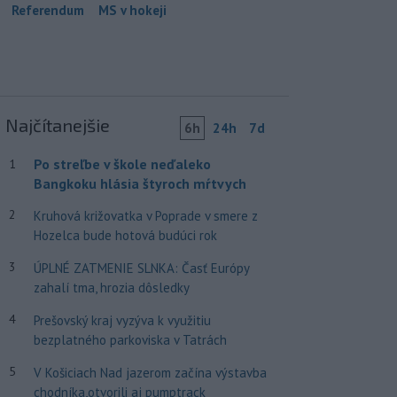
Referendum
MS v hokeji
Najčítanejšie
6h
24h
7d
Po streľbe v škole neďaleko
1
Bangkoku hlásia štyroch mŕtvych
2
Kruhová križovatka v Poprade v smere z
Hozelca bude hotová budúci rok
3
ÚPLNÉ ZATMENIE SLNKA: Časť Európy
zahalí tma, hrozia dôsledky
4
Prešovský kraj vyzýva k využitiu
bezplatného parkoviska v Tatrách
5
V Košiciach Nad jazerom začína výstavba
chodníka,otvorili aj pumptrack