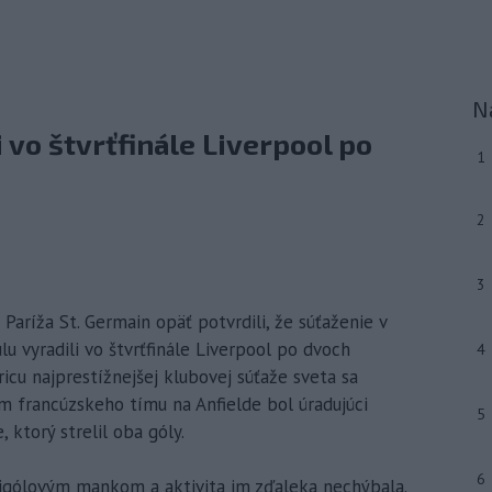
N
i vo štvrťfinále Liverpool po
1
2
3
i Paríža St. Germain opäť potvrdili, že súťaženie v
lu vyradili vo štvrťfinále Liverpool po dvoch
4
ricu najprestížnejšej klubovej súťaže sveta sa
om francúzskeho tímu na Anfielde bol úradujúci
5
ktorý strelil oba góly.
6
ojgólovým mankom a aktivita im zďaleka nechýbala.