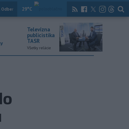
29
°C
 Odber
Knihy
Útulkovo
Magazín
News Now
Archív
TASR
Televízna
publicistika
TASR
ky
Všetky relácie
do
u