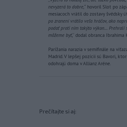
nevyzerá to dobre,“
hovoril Slot po záp
mesiacoch vrátil do zostavy švédsky ú
po zranení vrátilo veľa hráčov, ako naprí
podať proti nim takýto výkon... Prehrali
môžeme byť
,“ dodal obranca Ibrahima
Parížania narazia v semifinále na ví
Madrid. V lepšej pozícii sú Bavori, kto
odohrajú doma v Allianz Aréne.
Prečítajte si aj: