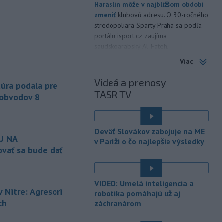
Haraslín môže v najbližšom období
zmeniť
klubovú adresu. O 30-ročného
stredopoliara Sparty Praha sa podľa
portálu isport.cz zaujíma
saudskoarabský Al-Fateh.
Viac
-
Vo veku 94 rokov zomrela 29.
10:23
júla 2026 herečka a dlhoročná
Videá a prenosy
úra podala pre
členka
Slovenského komorného
TASR TV
divadla (SKD) v Martine Helena
 obvodov 8
Sudická.
-
Národná diaľničná
10:15
Deväť Slovákov zabojuje na ME
spoločnosť (NDS) ukončila výmenu
J NA
v Paríži o čo najlepšie výsledky
mostného
záveru na ľavej strane
vať sa bude dať
mosta Lanfranconi, ktorý je súčasťou
bratislavskej diaľnice D2.
VIDEO: Umelá inteligencia a
-
Počet potvrdených prípadov
10:02
 Nitre: Agresori
robotika pomáhajú už aj
nákazy vírusovým ochorením
ebola
ch
záchranárom
v Konžskej demokratickej republike
(KDR) presiahol hranicu 4000.