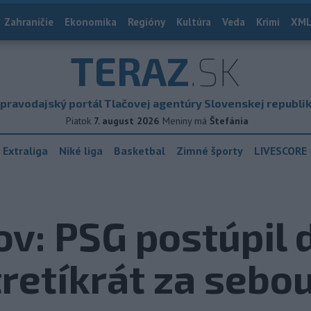
Zahraničie
Ekonomika
Regióny
Kultúra
Veda
Krimi
XML
TERAZ
.SK
pravodajský portál Tlačovej agentúry Slovenskej republi
Piatok
7. august 2026
Meniny má
Štefánia
 Extraliga
Niké liga
Basketbal
Zimné športy
LIVESCORE
ov: PSG postúpil 
tretíkrát za sebo