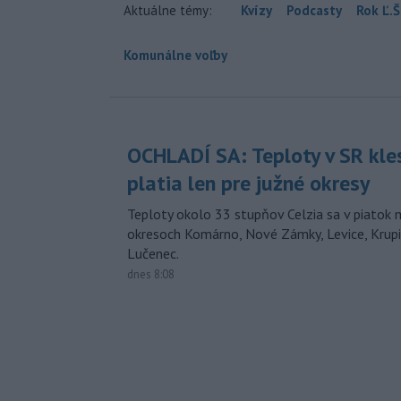
Aktuálne témy:
Kvízy
Podcasty
Rok Ľ.Š
Komunálne voľby
OCHLADÍ SA: Teploty v SR kle
platia len pre južné okresy
Teploty okolo 33 stupňov Celzia sa v piatok 
okresoch Komárno, Nové Zámky, Levice, Krupin
Lučenec.
dnes 8:08