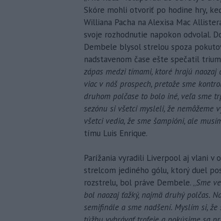
Skóre mohli otvoriť po hodine hry, k
Williana Pacha na Alexisa Mac Allister
svoje rozhodnutie napokon odvolal. Do
Dembele blysol strelou spoza pokutov
nadstavenom čase ešte spečatil triumf
zápas medzi tímami, ktoré hrajú naozaj d
viac v náš prospech, pretože sme kontrol
druhom polčase to bolo iné, veľa sme trp
sezónu si všetci mysleli, že nemôžeme v
všetci vedia, že sme šampióni, ale musíme
tímu Luis Enrique.
Parížania vyradili Liverpool aj vlani v
strelcom jediného gólu, ktorý duel po
rozstrelu, bol práve Dembele. „
Sme veľ
bol naozaj ťažký, najmä druhý polčas. N
semifinále a sme nadšení. Myslím si, ž
túžbu vyhrávať trofeje a pokúsime sa pr