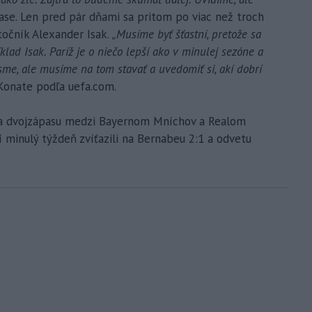
ase. Len pred pár dňami sa pritom po viac než troch
točník Alexander Isak.
„Musíme byť šťastní, pretože sa
klad Isak. Paríž je o niečo lepší ako v minulej sezóne a
 sme, ale musíme na tom stavať a uvedomiť si, akí dobrí
 Konate podľa uefa.com.
ťaza dvojzápasu medzi Bayernom Mníchov a Realom
rí minulý týždeň zvíťazili na Bernabeu 2:1 a odvetu