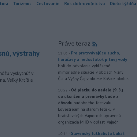
túra
Turizmus
Cestovanie
Rok dobrovoľníctva
Dielo týždňa
Práve teraz
snú, výstrahy
-
Pre pretrvávajúce sucho,
11:03
horúčavy a nedostatok pitnej vody
boli do odvolania vyhlásené
mimoriadne situácie v obciach Nižný
môžu vyskytnúť v
Čaj a Vyšný Čaj v okrese Košice-okolie.
a, Veľký Krtíš a
-
Od piatku do nedele (9. 8.)
10:59
do ukončenia premávky bude z
dôvodu
hudobného festivalu
Lovestream na starom letisku v
bratislavských Vajnoroch upravená
organizácia MHD v oblasti Vajnôr.
-
Slovenský futbalista Lukáš
10:44