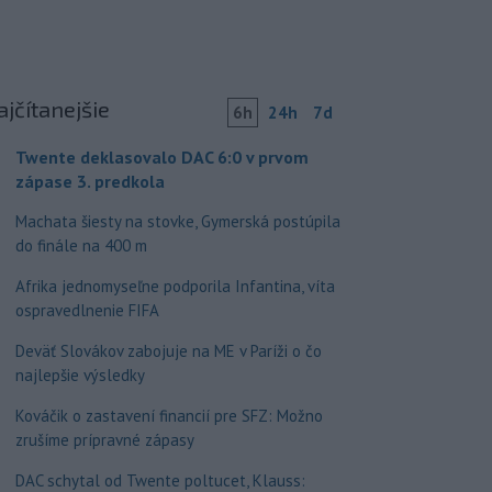
ajčítanejšie
6h
24h
7d
Twente deklasovalo DAC 6:0 v prvom
zápase 3. predkola
Machata šiesty na stovke, Gymerská postúpila
do finále na 400 m
Afrika jednomyseľne podporila Infantina, víta
ospravedlnenie FIFA
Deväť Slovákov zabojuje na ME v Paríži o čo
najlepšie výsledky
Kováčik o zastavení financií pre SFZ: Možno
zrušíme prípravné zápasy
DAC schytal od Twente poltucet, Klauss: