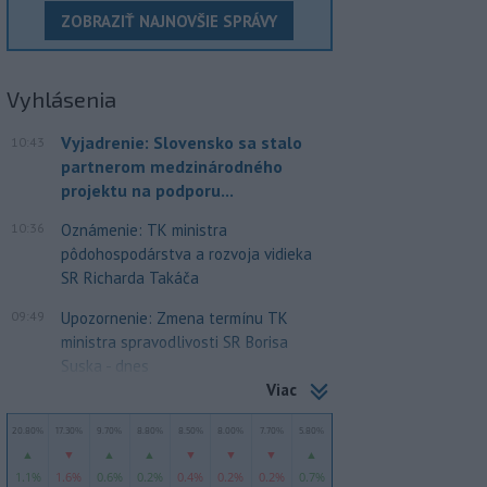
ZOBRAZIŤ NAJNOVŠIE SPRÁVY
Vyhlásenia
Vyjadrenie: Slovensko sa stalo
10:43
partnerom medzinárodného
projektu na podporu...
10:36
Oznámenie: TK ministra
pôdohospodárstva a rozvoja vidieka
SR Richarda Takáča
09:49
Upozornenie: Zmena termínu TK
ministra spravodlivosti SR Borisa
Suska - dnes
Viac