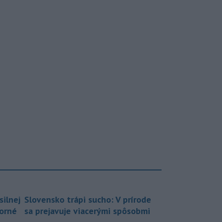
silnej
Slovensko trápi sucho: V prírode
borné
sa prejavuje viacerými spôsobmi