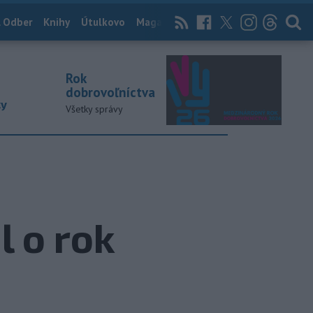
 Odber
Knihy
Útulkovo
Magazín
News Now
Archív
TASR
Rok
dobrovoľníctva
ky
Všetky správy
l o rok