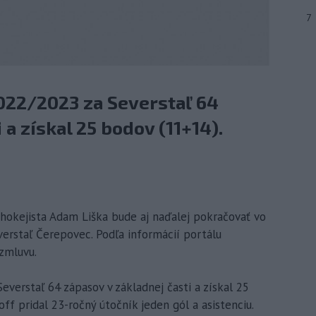
7
022/2023 za Severstaľ 64
 a získal 25 bodov (11+14).
 hokejista Adam Liška bude aj naďalej pokračovať vo
verstaľ Čerepovec. Podľa informácií portálu
zmluvu.
everstaľ 64 zápasov v základnej časti a získal 25
off pridal 23-ročný útočník jeden gól a asistenciu.