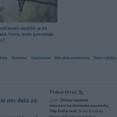
orúčavách myslite aj na
atá. Viete, kedy potrebujú
c?
túra
Turizmus
Cestovanie
Rok dobrovoľníctva
Dielo týždňa
Práve teraz
sia mu dala za
-
Štátny tajomník
22:44
ministerstva životného prostredia
Filip Kuffa tvrdí,
že mu Európska
komisia (EK) dala za pravdu v