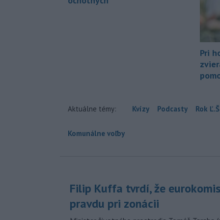
ochotných
Pri h
zvier
pomo
Aktuálne témy:
Kvízy
Podcasty
Rok Ľ.Š
Komunálne voľby
Filip Kuffa tvrdí, že eurokomi
pravdu pri zonácii