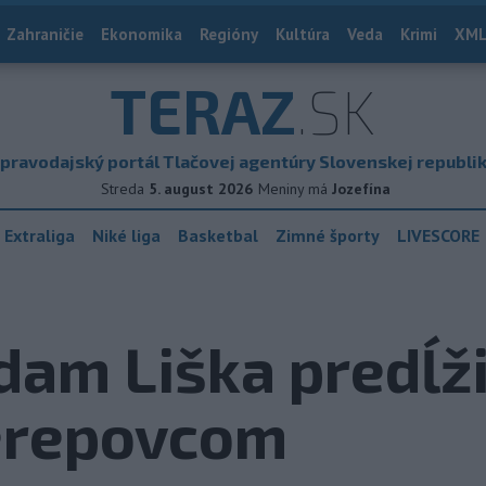
Zahraničie
Ekonomika
Regióny
Kultúra
Veda
Krimi
XML
TERAZ
.SK
pravodajský portál Tlačovej agentúry Slovenskej republi
Streda
5. august 2026
Meniny má
Jozefína
 Extraliga
Niké liga
Basketbal
Zimné športy
LIVESCORE
dam Liška predĺži
erepovcom