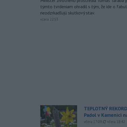
Minister životného prostredia Tomáš Taraba (
týmto tvrdeniam ohradil s tým, že ide o fabul
neodzrkadľujú skutkový stav.
včera 22:53
TEPLOTNÝ REKORD
Padol v Kamenici 
aktualizovan
včera 17:09
,
včera 18:42