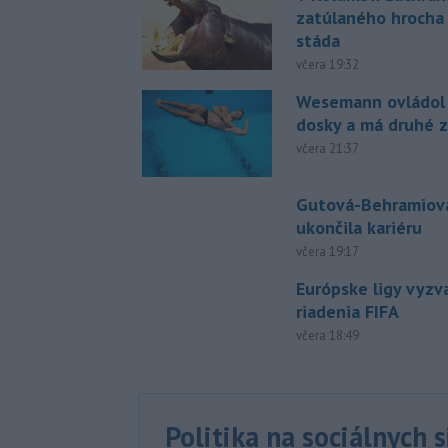
zatúlaného hrocha
stáda
včera 19:32
Wesemann ovládol 
dosky a má druhé z
včera 21:37
Gutová-Behramiová
ukončila kariéru
včera 19:17
Európske ligy vyzv
riadenia FIFA
včera 18:49
Politika na sociálnych 