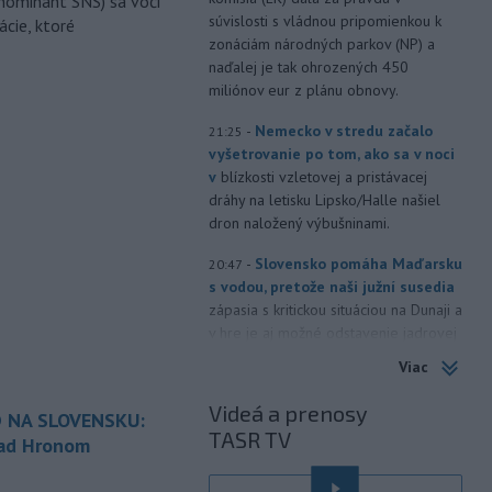
nominant SNS) sa voči
súvislosti s vládnou pripomienkou k
ácie, ktoré
zonáciám národných parkov (NP) a
naďalej je tak ohrozených 450
miliónov eur z plánu obnovy.
-
Nemecko v stredu začalo
21:25
vyšetrovanie po tom, ako sa v noci
v
blízkosti vzletovej a pristávacej
dráhy na letisku Lipsko/Halle našiel
dron naložený výbušninami.
-
Slovensko pomáha Maďarsku
20:47
s vodou, pretože naši južní susedia
zápasia s kritickou situáciou na Dunaji a
v hre je aj možné odstavenie jadrovej
elektrárne.
Viac
-
Litovská pohraničná stráž
20:17
Videá a prenosy
 NA SLOVENSKU:
objavila ďalší podzemný tunel,
TASR TV
ktorý mal
slúžiť na nelegálne
nad Hronom
prevádzanie migrantov z Bieloruska
é
na územie tohto členského štátu