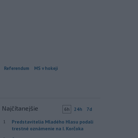
Referendum
MS v hokeji
Najčítanejšie
6h
24h
7d
Predstavitelia Mladého Hlasu podali
1
trestné oznámenie na I. Korčoka