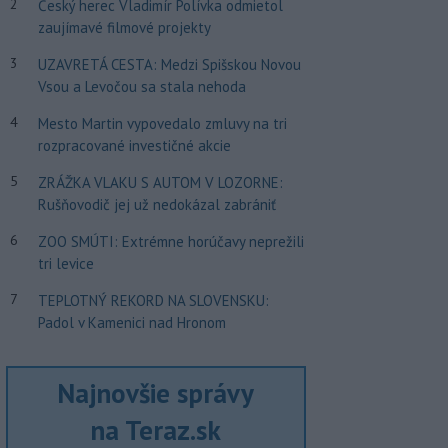
2
Český herec Vladimír Polívka odmietol
zaujímavé filmové projekty
3
UZAVRETÁ CESTA: Medzi Spišskou Novou
Vsou a Levočou sa stala nehoda
4
Mesto Martin vypovedalo zmluvy na tri
rozpracované investičné akcie
5
ZRÁŽKA VLAKU S AUTOM V LOZORNE:
Rušňovodič jej už nedokázal zabrániť
6
ZOO SMÚTI: Extrémne horúčavy neprežili
tri levice
7
TEPLOTNÝ REKORD NA SLOVENSKU:
Padol v Kamenici nad Hronom
Najnovšie správy
na Teraz.sk