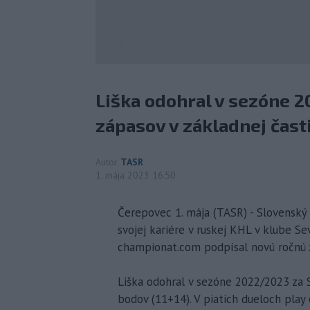
Liška odohral v sezóne 2
zápasov v základnej časti
Autor
TASR
1. mája 2023 16:50
Čerepovec 1. mája (TASR) - Slovenský
svojej kariére v ruskej KHL v klube Se
championat.com podpísal novú ročnú 
Liška odohral v sezóne 2022/2023 za S
bodov (11+14). V piatich dueloch play 