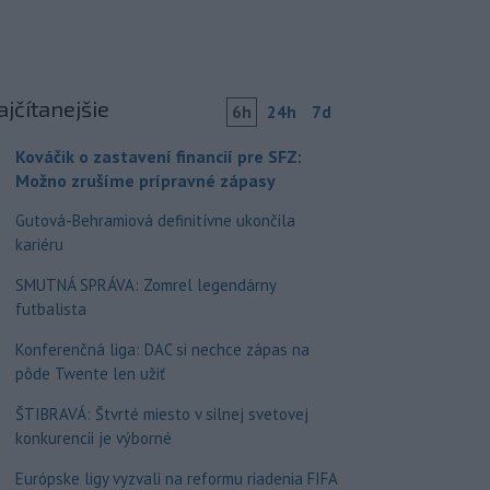
ajčítanejšie
6h
24h
7d
Kováčik o zastavení financií pre SFZ:
Možno zrušíme prípravné zápasy
Gutová-Behramiová definitívne ukončila
kariéru
SMUTNÁ SPRÁVA: Zomrel legendárny
futbalista
Konferenčná liga: DAC si nechce zápas na
pôde Twente len užiť
ŠTIBRAVÁ: Štvrté miesto v silnej svetovej
konkurencii je výborné
Európske ligy vyzvali na reformu riadenia FIFA