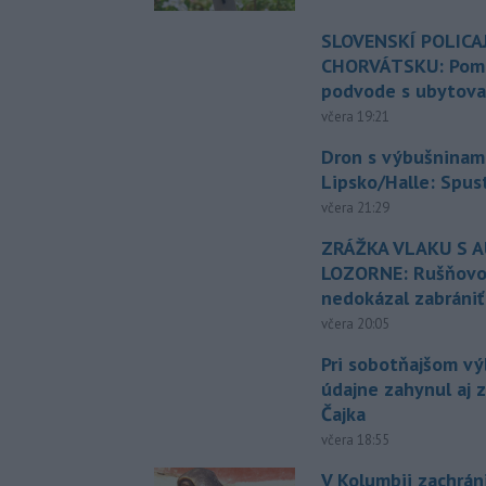
SLOVENSKÍ POLICAJ
CHORVÁTSKU: Pomáh
podvode s ubytov
včera 19:21
Dron s výbušninami
Lipsko/Halle: Spus
včera 21:29
ZRÁŽKA VLAKU S 
LOZORNE: Rušňovod
nedokázal zabrániť
včera 20:05
Pri sobotňajšom v
údajne zahynul aj 
Čajka
včera 18:55
V Kolumbii zachrán