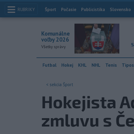
RUBRIKY
Index
Šport
Počasie
Publicistika
Slovensko
Komunálne
voľby 2026
S
Všetky správy
Futbal
Hokej
KHL
NHL
Tenis
Tipos
< sekcia
Šport
Hokejista A
zmluvu s Č