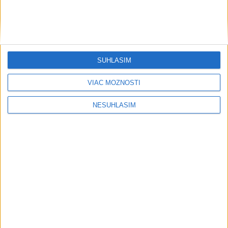
....
SÚHLASÍM
VIAC MOŽNOSTÍ
NESÚHLASÍM
....