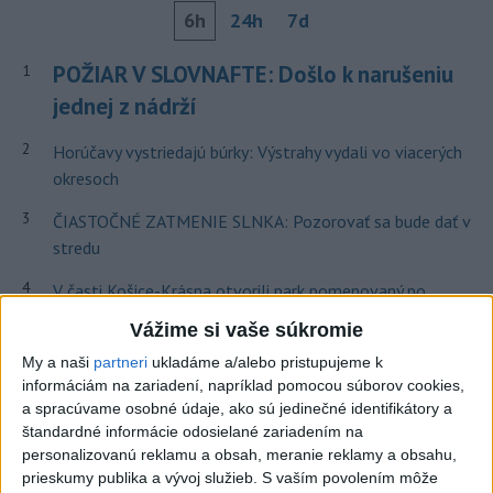
6h
24h
7d
POŽIAR V SLOVNAFTE: Došlo k narušeniu
1
jednej z nádrží
2
Horúčavy vystriedajú búrky: Výstrahy vydali vo viacerých
okresoch
3
ČIASTOČNÉ ZATMENIE SLNKA: Pozorovať sa bude dať v
stredu
4
V časti Košice-Krásna otvorili park pomenovaný po
kňazovi Semivanovi
Vážime si vaše súkromie
5
VEĽKÁ PREDPOVEĎ POČASIA: Extrémne horúčavy
My a naši
partneri
ukladáme a/alebo pristupujeme k
ustúpili. Alebo žeby nie?
informáciám na zariadení, napríklad pomocou súborov cookies,
a spracúvame osobné údaje, ako sú jedinečné identifikátory a
6
Fridrichová: Školy vyučujúce po novom musia mať
štandardné informácie odosielané zariadením na
pripravené osnovy
personalizovanú reklamu a obsah, meranie reklamy a obsahu,
prieskumy publika a vývoj služieb.
S vaším povolením môže