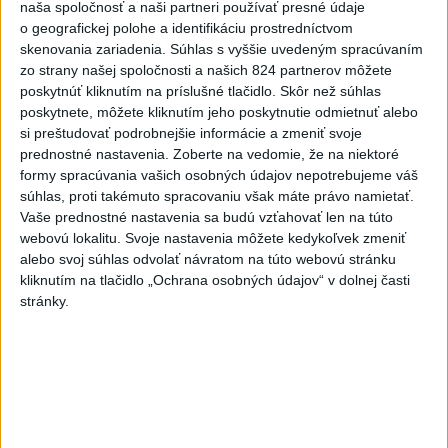
7
TRAGÉDIA NA DUNAJI: Muž sa išiel okúpať, z vody viac
naša spoločnosť a naši partneri používať presné údaje
nevyšiel
o geografickej polohe a identifikáciu prostredníctvom
skenovania zariadenia. Súhlas s vyššie uvedeným spracúvaním
zo strany našej spoločnosti a našich 824 partnerov môžete
Najnovšie správy na Teraz.sk
poskytnúť kliknutím na príslušné tlačidlo. Skôr než súhlas
poskytnete, môžete kliknutím jeho poskytnutie odmietnuť alebo
Vyhlásenia
si preštudovať podrobnejšie informácie a zmeniť svoje
prednostné nastavenia.
Zoberte na vedomie, že na niektoré
Priame prenosy z Národnej rady SR
formy spracúvania vašich osobných údajov nepotrebujeme váš
súhlas, proti takémuto spracovaniu však máte právo namietať.
Vaše prednostné nastavenia sa budú vzťahovať len na túto
webovú lokalitu. Svoje nastavenia môžete kedykoľvek zmeniť
Politika na sociálnych sieťach
alebo svoj súhlas odvolať návratom na túto webovú stránku
kliknutím na tlačidlo „Ochrana osobných údajov“ v dolnej časti
stránky.
Zobraziť viac
Info
Najnovšie videá
Najsledovanejšie videá
Kontrolný deň na Spišskom hrade
potvrdil výrazný pokrok...