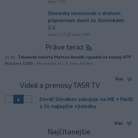
dnes 15:51
Slovenky remizovali v druhom
prípravnom dueli so Slovinkami
2:2
aktualizované
dnes 17:13
,
dnes 19:45
Práve teraz
-
Taliansky tenista Matteo Arnaldi vypadol na turnaji ATP
21:30
Masters 1000
v Montreale už v 3. kole dvojhry.
Viac
Videá a prenosy TASR TV
Deväť Slovákov zabojuje na ME v Paríži
o čo najlepšie výsledky
Viac
Najčítanejšie