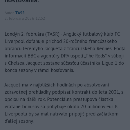
Autor
TASR
2. februára 2026 12:52
Londýn 2. februára (TASR) - Anglický futbalový klub FC
Liverpool doťahuje príchod 20-ročného francúzskeho
obrancu Jeremyho Jacqueta z francúzskeho Rennes. Podľa
informácií BBC a agentúry DPA uspeli „The Reds“ v súboji
s Chelsea. Jacquet zostane súčasťou účastníka Ligue 1 do
konca sezóny v rámci hosťovania.
Jacquet má v najbližších hodinách po absolvovaní
zdravotnej prehliadky podpísať kontrakt do leta 2031, s
opciou na ďalší rok. Potenciálna prestupová čiastka
vrátane bonusov sa pohybuje okolo 70 miliónov eur. K
Liverpoolu by sa mal natrvalo pripojiť pred začiatkom
ďalšej sezóny.