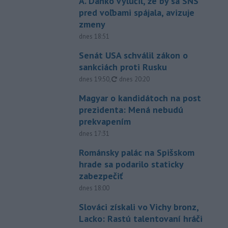
A. Danko vylúčil, že by sa SNS
pred voľbami spájala, avizuje
zmeny
dnes 18:51
Senát USA schválil zákon o
sankciách proti Rusku
aktualizované
dnes 19:50
,
dnes 20:20
Magyar o kandidátoch na post
prezidenta: Mená nebudú
prekvapením
dnes 17:31
Románsky palác na Spišskom
hrade sa podarilo staticky
zabezpečiť
dnes 18:00
Slováci získali vo Vichy bronz,
Lacko: Rastú talentovaní hráči