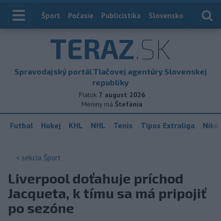
Index
Šport
Počasie
Publicistika
Slovensko
Zahranič
TERAZ
.SK
Spravodajský portál Tlačovej agentúry Slovenskej
republiky
Piatok
7. august 2026
Meniny má
Štefánia
Futbal
Hokej
KHL
NHL
Tenis
Tipos Extraliga
Niké 
< sekcia
Šport
Liverpool doťahuje príchod
Jacqueta, k tímu sa má pripojiť
po sezóne