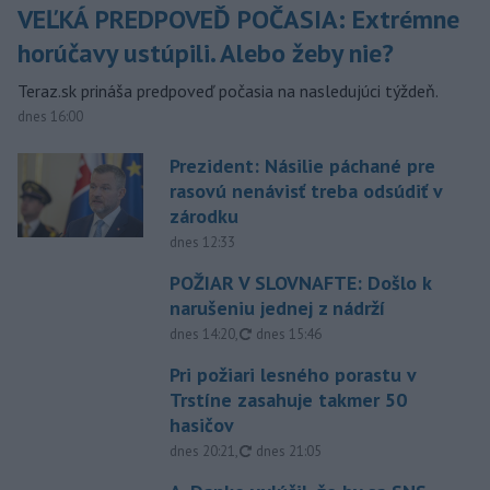
VEĽKÁ PREDPOVEĎ POČASIA: Extrémne
horúčavy ustúpili. Alebo žeby nie?
Teraz.sk prináša predpoveď počasia na nasledujúci týždeň.
dnes 16:00
Prezident: Násilie páchané pre
rasovú nenávisť treba odsúdiť v
zárodku
dnes 12:33
POŽIAR V SLOVNAFTE: Došlo k
narušeniu jednej z nádrží
aktualizované
dnes 14:20
,
dnes 15:46
Pri požiari lesného porastu v
Trstíne zasahuje takmer 50
hasičov
aktualizované
dnes 20:21
,
dnes 21:05