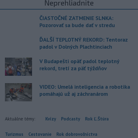
Neprehliadnite
ČIASTOČNÉ ZATMENIE SLNKA:
Pozorovať sa bude dať v stredu
ĎALŠÍ TEPLOTNÝ REKORD: Tentoraz
padol v Dolných Plachtinciach
V Budapešti opäť padol teplotný
rekord, tretí za päť týždňov
VIDEO: Umelá inteligencia a robotika
pomáhajú už aj záchranárom
Aktuálne témy:
Kvízy
Podcasty
Rok Ľ.Štúra
Turizmus
Cestovanie
Rok dobrovoľníctva