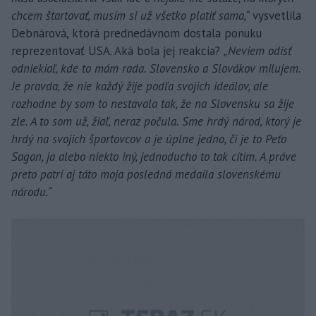
chcem štartovať, musím si už všetko platiť sama,“
vysvetlila
Debnárová, ktorá prednedávnom dostala ponuku
reprezentovať USA. Aká bola jej reakcia?
„Neviem odísť
odniekiaľ, kde to mám rada. Slovensko a Slovákov milujem.
Je pravda, že nie každý žije podľa svojich ideálov, ale
rozhodne by som to nestavala tak, že na Slovensku sa žije
zle. A to som už, žiaľ, neraz počula. Sme hrdý národ, ktorý je
hrdý na svojich športovcov a je úplne jedno, či je to Peťo
Sagan, ja alebo niekto iný, jednoducho to tak cítim. A práve
preto patrí aj táto moja posledná medaila slovenskému
národu.“