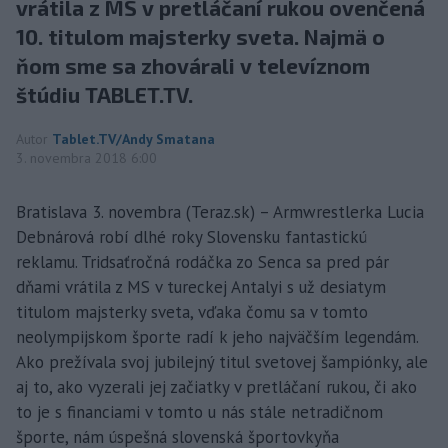
vrátila z MS v pretláčaní rukou ovenčená
10. titulom majsterky sveta. Najmä o
ňom sme sa zhovárali v televíznom
štúdiu TABLET.TV.
Autor
Tablet.TV/Andy Smatana
3. novembra 2018 6:00
Bratislava 3. novembra (Teraz.sk) – Armwrestlerka Lucia
Debnárová robí dlhé roky Slovensku fantastickú
reklamu. Tridsaťročná rodáčka zo Senca sa pred pár
dňami vrátila z MS v tureckej Antalyi s už desiatym
titulom majsterky sveta, vďaka čomu sa v tomto
neolympijskom športe radí k jeho najväčším legendám.
Ako prežívala svoj jubilejný titul svetovej šampiónky, ale
aj to, ako vyzerali jej začiatky v pretláčaní rukou, či ako
to je s financiami v tomto u nás stále netradičnom
športe, nám úspešná slovenská športovkyňa