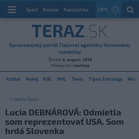
24
°C
Index
Šport
Počasie
Publicistika
Slovensko
Zahranič
TERAZ
.SK
Spravodajský portál Tlačovej agentúry Slovenskej
republiky
Štvrtok
6. august 2026
Meniny má
Jozefína
Futbal
Hokej
KHL
NHL
Tenis
Tipos Extraliga
Niké 
< sekcia
Šport
Lucia DEBNÁROVÁ: Odmietla
som reprezentovať USA. Som
hrdá Slovenka