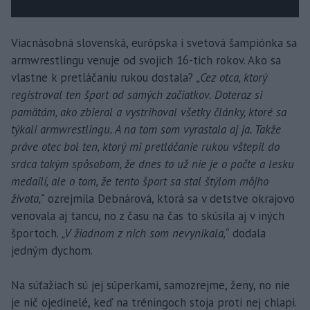
Viacnásobná slovenská, európska i svetová šampiónka sa
armwrestlingu venuje od svojich 16-tich rokov. Ako sa
vlastne k pretláčaniu rukou dostala?
„Cez otca, ktorý
registroval ten šport od samých začiatkov. Doteraz si
pamätám, ako zbieral a vystrihoval všetky články, ktoré sa
týkali armwrestlingu. A na tom som vyrastala aj ja. Takže
práve otec bol ten, ktorý mi pretláčanie rukou vštepil do
srdca takým spôsobom, že dnes to už nie je o počte a lesku
medailí, ale o tom, že tento šport sa stal štýlom môjho
života,“
ozrejmila Debnárová, ktorá sa v detstve okrajovo
venovala aj tancu, no z času na čas to skúsila aj v iných
športoch.
„V žiadnom z nich som nevynikala,“
dodala
jedným dychom.
Na súťažiach sú jej súperkami, samozrejme, ženy, no nie
je nič ojedinelé, keď na tréningoch stoja proti nej chlapi.