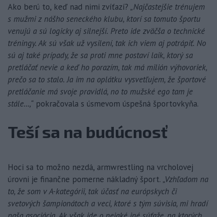
Ako berú to, keď nad nimi zvíťazí?
„Najčastejšie trénujem
s mužmi z nášho seneckého klubu, ktorí sa tomuto športu
venujú a sú logicky aj silnejší. Preto ide zväčša o technické
tréningy. Ak sú však už vysilení, tak ich viem aj potrápiť. No
sú aj také prípady, že sa proti mne postaví laik, ktorý sa
pretláčať nevie a keď ho porazím, tak má milión výhovoriek,
prečo sa to stalo. Ja im na oplátku vysvetľujem, že športové
pretláčanie má svoje pravidlá, no to mužské ego tam je
stále...,“
pokračovala s úsmevom úspešná športovkyňa.
Teší sa na budúcnosť
Hoci sa to možno nezdá, armwrestling na vrcholovej
úrovni je finančne pomerne nákladný šport.
„Vzhľadom na
to, že som v A-kategórii, tak účasť na európskych či
svetových šampionátoch a veci, ktoré s tým súvisia, mi hradí
naša asociácia. Ak však ide o nejaké iné súťaže, na ktorých