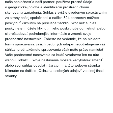
naša spoločnosť a naši partneri používať presné údaje
o geografickej polohe a identifikáciu prostredníctvom
skenovania zariadenia. Súhlas s vyššie uvedeným spracúvaním
zo strany našej spoločnosti a našich 824 partnerov môžete
poskytnúť kliknutím na príslušné tlačidlo. Skôr než súhlas
poskytnete, môžete kliknutím jeho poskytnutie odmietnuť alebo
si preštudovať podrobnejšie informácie a zmeniť svoje
prednostné nastavenia.
Zoberte na vedomie, že na niektoré
formy spracúvania vašich osobných údajov nepotrebujeme váš
súhlas, proti takémuto spracovaniu však máte právo namietať.
Vaše prednostné nastavenia sa budú vzťahovať len na túto
webovú lokalitu. Svoje nastavenia môžete kedykoľvek zmeniť
alebo svoj súhlas odvolať návratom na túto webovú stránku
kliknutím na tlačidlo „Ochrana osobných údajov“ v dolnej časti
stránky.
Hoci Lucia oslávi o pár dní už 31 rokov a na svojom
konte má desať titulov majsterky sveta, s aktívnou