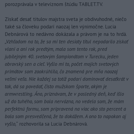
porozprávala v televíznom štúdiu TABLET.TV.
Získať desať titulov majstra sveta je obdivuhodné, niečo
také sa človeku podarí naozaj len výnimočne. Lucia
Debnárová to nedávno dokázala a právom je na to hrdá.
„Vzhľadom na to, že sa mi ten desiaty titul nepodarilo získať
vlani a ani rok predtým, mala som tento rok, pred
jubilejným 40. svetovým šampionátom v Turecku, jeden
obrovský sen a cieľ. Vyšlo mi to, počet mojich svetových
primátov som zaokrúhlila, čo znamená pre mňa naozaj
veľmi veľa. Nie každej sa totiž podarí dominovať desaťkrát v
tak, dá sa povedať, čisto mužskom športe, akým je
armwrestling. Áno, priznávam, že v posledný deň, keď išlo
už do tuhého, som bola nervózna, no vedela som, že mám
perfektnú formu, som pripravená na viac ako sto percent a
bola som presvedčená, že to dokážem. A ono to napokon aj
vyšlo,“
rozhovorila sa Lucia Debnárová.