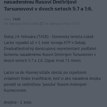
nasadenému Rusovi Dmitrijovi
Tursunovovi v dvoch setoch 5:7 a 1:6.
Autor
TASR
aktualizované
24. februára 2014 14:43
,
24. februára 2014 17:39
Dubaj 24. februára (TASR) - Slovenský tenista Lukáš
Lacko vypadol už v 1. kole turnaja ATP v Dubaji.
Dvadsaťšesťročný daviscupový reprezentant podľahol
ôsmemu nasadenému Rusovi Dmitrijovi Tursunovovi v
dvoch setoch 5:7 a 1:6. Zápas trval 71 minút.
Lacko sa do hlavnej súťaže dostal po úspešnom
zvládnutí finále kvalifikácie, keď si ako nasadená dvojka
poradil so sedmičkou "pavúka" Rusom Andrejom
Kuznecovom.
dvojhra - 1. kolo: