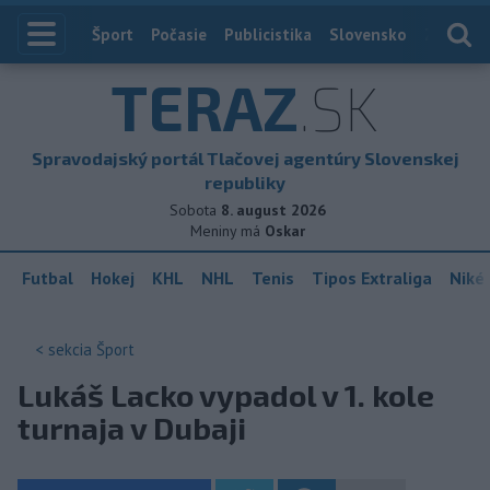
Index
Šport
Počasie
Publicistika
Slovensko
Zahranič
TERAZ
.SK
Spravodajský portál Tlačovej agentúry Slovenskej
republiky
Sobota
8. august 2026
Meniny má
Oskar
Futbal
Hokej
KHL
NHL
Tenis
Tipos Extraliga
Niké 
< sekcia
Šport
Lukáš Lacko vypadol v 1. kole
turnaja v Dubaji