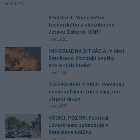
dnes 18:43
V blízkosti Vojenského
technického a skúšobného
ústavu Záhorie HORÍ
dnes 16:51
MIMORIADNA SITUÁCIA: V obci
Braväcovo likvidujú zvyšky
zhorených budov
dnes 17:06
ZÁCHRANÁRI V AKCII: Pomáhali
dvom poľským turistkám, obe
utrpeli úrazy
dnes 18:39
VODIČI, POZOR: Festival
Lovestream spôsobuje v
Bratislave kolóny
dnes 17:01