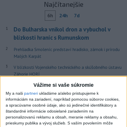
Najčítanejšie
6h
24h
7d
Do Bulharska vnikol dron a vybuchol v
1
blízkosti hraníc s Rumunskom
2
Prehliadka Smoleníc predstaví hradisko, zámok i prírodu
Malých Karpát
3
V blízkosti Vojenského technického a skúšobného ústavu
Záhorie HORÍ
4
ČIASTOČNÉ ZATMENIE SLNKA: Pozorovať sa bude dať v
Vážime si vaše súkromie
stredu
My a naši
partneri
ukladáme a/alebo pristupujeme k
informáciám na zariadení, napríklad pomocou súborov cookies,
5
Na Kamzíku v Bratislave v sobotu otvoria nové Šantisko
a spracúvame osobné údaje, ako sú jedinečné identifikátory a
pre deti
štandardné informácie odosielané zariadením na
personalizovanú reklamu a obsah, meranie reklamy a obsahu,
6
V časti Košice-Krásna otvorili park pomenovaný po
prieskumy publika a vývoj služieb.
S vaším povolením môže