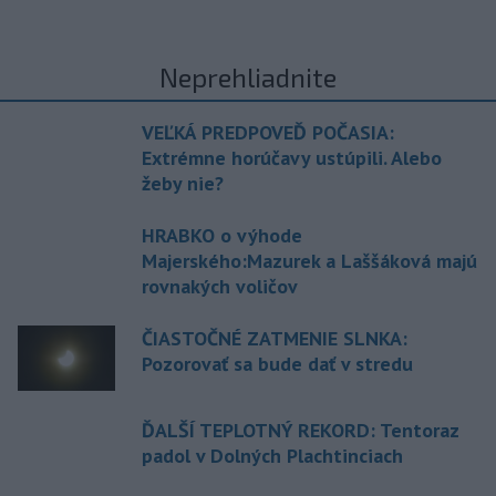
Neprehliadnite
VEĽKÁ PREDPOVEĎ POČASIA:
Extrémne horúčavy ustúpili. Alebo
žeby nie?
HRABKO o výhode
Majerského:Mazurek a Laššáková majú
rovnakých voličov
ČIASTOČNÉ ZATMENIE SLNKA:
Pozorovať sa bude dať v stredu
ĎALŠÍ TEPLOTNÝ REKORD: Tentoraz
padol v Dolných Plachtinciach