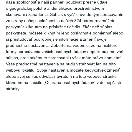
kňazovi Semivanovi
naša spoločnosť a naši partneri používať presné údaje
o geografickej polohe a identifikáciu prostredníctvom
7
Očovská folklórna hruda tradične privítala domáce
skenovania zariadenia. Súhlas s vyššie uvedeným spracúvaním
folklórne kolektívy
zo strany našej spoločnosti a našich 824 partnerov môžete
poskytnúť kliknutím na príslušné tlačidlo. Skôr než súhlas
poskytnete, môžete kliknutím jeho poskytnutie odmietnuť alebo
Najnovšie správy na Teraz.sk
si preštudovať podrobnejšie informácie a zmeniť svoje
prednostné nastavenia.
Zoberte na vedomie, že na niektoré
Vyhlásenia
formy spracúvania vašich osobných údajov nepotrebujeme váš
Priame prenosy z Národnej rady SR
súhlas, proti takémuto spracovaniu však máte právo namietať.
Vaše prednostné nastavenia sa budú vzťahovať len na túto
webovú lokalitu. Svoje nastavenia môžete kedykoľvek zmeniť
alebo svoj súhlas odvolať návratom na túto webovú stránku
kliknutím na tlačidlo „Ochrana osobných údajov“ v dolnej časti
Politika na sociálnych sieťach
stránky.
Zobraziť viac
Info
Najnovšie videá
Najsledovanejšie videá