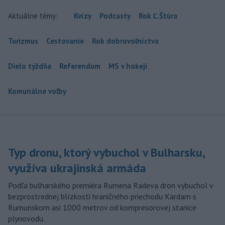
Aktuálne témy:
Kvízy
Podcasty
Rok Ľ.Štúra
Turizmus
Cestovanie
Rok dobrovoľníctva
Dielo týždňa
Referendum
MS v hokeji
Komunálne voľby
Typ dronu, ktorý vybuchol v Bulharsku,
využíva ukrajinská armáda
Podľa bulharského premiéra Rumena Radeva dron vybuchol v
bezprostrednej blízkosti hraničného priechodu Kardam s
Rumunskom asi 1000 metrov od kompresorovej stanice
plynovodu.