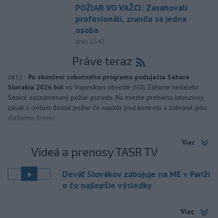
POŽIAR VO VAŽCI: Zasahovali
profesionáli, zranila sa jedna
osoba
dnes 15:42
Práve teraz
-
Po skončení sobotného programu podujatia Sahara
18:52
Slovakia 2026 bol
vo Vojenskom obvode (VO) Záhorie neďaleko
Senice zaznamenaný požiar porastu. Na mieste prebieha intenzívny
zásah s cieľom dostať požiar čo najskôr pod kontrolu a zabrániť jeho
ďalšiemu šíreniu.
Viac
Videá a prenosy TASR TV
Deväť Slovákov zabojuje na ME v Paríži
o čo najlepšie výsledky
Viac