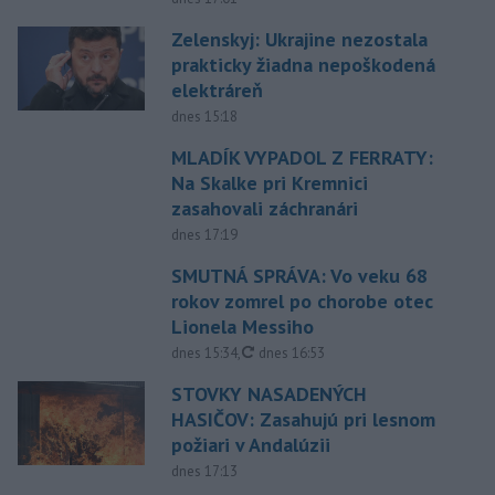
Zelenskyj: Ukrajine nezostala
prakticky žiadna nepoškodená
elektráreň
dnes 15:18
MLADÍK VYPADOL Z FERRATY:
Na Skalke pri Kremnici
zasahovali záchranári
dnes 17:19
SMUTNÁ SPRÁVA: Vo veku 68
rokov zomrel po chorobe otec
Lionela Messiho
aktualizované
dnes 15:34
,
dnes 16:53
STOVKY NASADENÝCH
HASIČOV: Zasahujú pri lesnom
požiari v Andalúzii
dnes 17:13