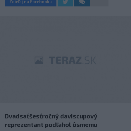
Zdieľaj na Facebooku
Dvadsaťšesťročný daviscupový
reprezentant podľahol ôsmemu