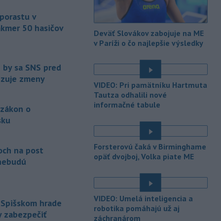
pôsobnosti rezortu.
 porastu v
akmer 50 hasičov
-
V bratislavskej rafinérii
14:17
Deväť Slovákov zabojuje na ME
Slovnaft horí uskladnený ropný
v Paríži o čo najlepšie výsledky
produkt.
TASR o tom informovala
rafinéria s tým, že obyvateľom nehrozí
e by sa SNS pred
nebezpečenstvo.
vizuje zmeny
VIDEO: Pri pamätníku Hartmuta
-
Jedným zo zdravotných rizík
13:50
Tautza odhalili nové
na festivale môže byť vyššia
informačné tabule
 zákon o
úroveň
hluku. Je preto dobré držať sa
sku
ďalej od reproduktorov, používať
chrániče sluchu či dodržiavať
é
prestávky.
Forsterovú čaká v Birminghame
och na post
opäť dvojboj, Volka piate ME
-
Podporu kandidatúre
12:49
nebudú
Slovenskej republiky na nestále
členstvo
v Bezpečnostnej rade
Organizácie Spojených národov (OSN)
VIDEO: Umelá inteligencia a
na roky 2028 až 2029 písomne
 Spišskom hrade
robotika pomáhajú už aj
vyjadrilo už 123 zo 193 členských
y zabezpečiť
záchranárom
štátov OSN.