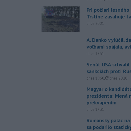
Pri požiari lesného
Trstíne zasahuje t
dnes 20:21
A. Danko vylúčil, ž
voľbami spájala, a
dnes 18:51
Senát USA schválil
sankciách proti Ru
aktualizovan
dnes 19:50
,
dnes 20:20
Magyar o kandidát
prezidenta: Mená 
prekvapením
dnes 17:31
Románsky palác na
sa podarilo statick