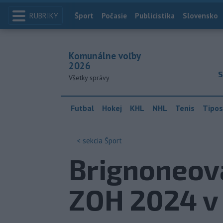
RUBRIKY
Index
Šport
Počasie
Publicistika
Slovensko
Komunálne voľby
2026
S
Všetky správy
Futbal
Hokej
KHL
NHL
Tenis
Tipos
< sekcia
Šport
Brignoneová
ZOH 2024 v 