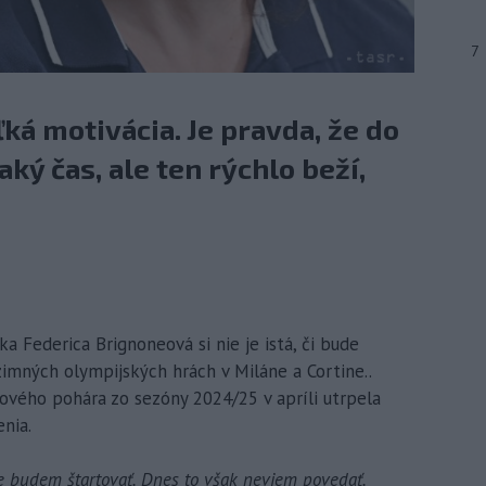
7
ká motivácia. Je pravda, že do
aký čas, ale ten rýchlo beží,
rka Federica Brignoneová si nie je istá, či bude
imných olympijských hrách v Miláne a Cortine..
tového pohára zo sezóny 2024/25 v apríli utrpela
nia.
e budem štartovať. Dnes to však neviem povedať.