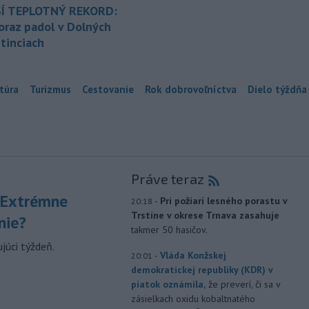
Í TEPLOTNÝ REKORD:
oraz padol v Dolných
tinciach
túra
Turizmus
Cestovanie
Rok dobrovoľníctva
Dielo týždňa
Práve teraz
 Extrémne
-
Pri požiari lesného porastu v
20:18
Trstíne v okrese Trnava zasahuje
nie?
takmer 50 hasičov.
júci týždeň.
-
Vláda Konžskej
20:01
demokratickej republiky (KDR) v
piatok oznámila,
že preverí, či sa v
zásielkach oxidu kobaltnatého