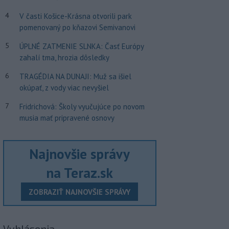
4
V časti Košice-Krásna otvorili park
pomenovaný po kňazovi Semivanovi
5
ÚPLNÉ ZATMENIE SLNKA: Časť Európy
zahalí tma, hrozia dôsledky
6
TRAGÉDIA NA DUNAJI: Muž sa išiel
okúpať, z vody viac nevyšiel
7
Fridrichová: Školy vyučujúce po novom
musia mať pripravené osnovy
Najnovšie správy
na Teraz.sk
ZOBRAZIŤ NAJNOVŠIE SPRÁVY
Vyhlásenia