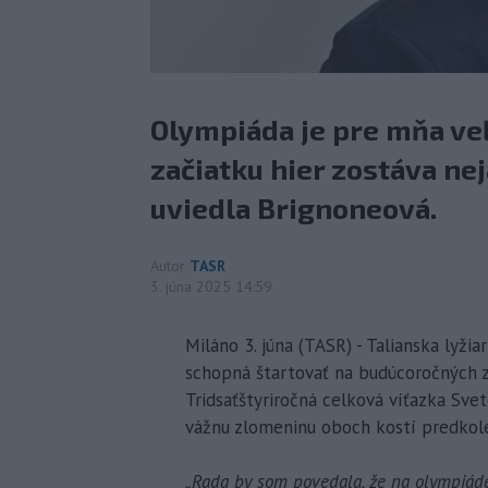
Olympiáda je pre mňa veľ
začiatku hier zostáva nej
uviedla Brignoneová.
Autor
TASR
3. júna 2025 14:59
Miláno 3. júna (TASR) - Talianska lyžia
schopná štartovať na budúcoročných z
Tridsaťštyriročná celková víťazka Sve
vážnu zlomeninu oboch kostí predkole
„Rada by som povedala, že na olympiád