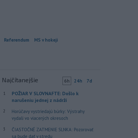
Referendum
MS v hokeji
Najčítanejšie
6h
24h
7d
POŽIAR V SLOVNAFTE: Došlo k
1
narušeniu jednej z nádrží
2
Horúčavy vystriedajú búrky: Výstrahy
vydali vo viacerých okresoch
3
ČIASTOČNÉ ZATMENIE SLNKA: Pozorovať
sa bude dať v stredu