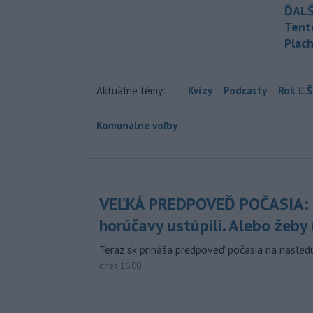
ĎALŠ
Tent
Plach
Aktuálne témy:
Kvízy
Podcasty
Rok Ľ.Š
Komunálne voľby
VEĽKÁ PREDPOVEĎ POČASIA:
horúčavy ustúpili. Alebo žeby 
Teraz.sk prináša predpoveď počasia na nasledu
dnes 16:00