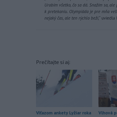
Urobím všetko, čo sa dá. Snažím sa, ale 
k pretekaniu. Olympiáda je pre mňa veľk
nejaký čas, ale ten rýchlo beží,“
uviedla 
Prečítajte si aj:
Víťazom ankety Lyžiar roka
Vlhová p