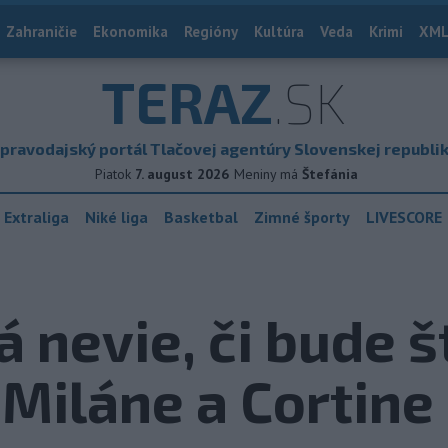
Zahraničie
Ekonomika
Regióny
Kultúra
Veda
Krimi
XML
TERAZ
.SK
pravodajský portál Tlačovej agentúry Slovenskej republi
Piatok
7. august 2026
Meniny má
Štefánia
 Extraliga
Niké liga
Basketbal
Zimné športy
LIVESCORE
 nevie, či bude š
Miláne a Cortine