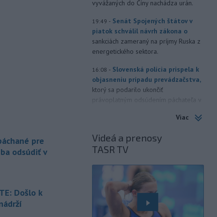
vyvážaných do Číny nachádza urán.
-
Senát Spojených štátov v
19:49
piatok schválil návrh zákona o
sankciách zameraný na príjmy Ruska z
energetického sektora.
-
Slovenská polícia prispela k
16:08
objasneniu prípadu prevádzačstva,
ktorý sa podarilo ukončiť
právoplatným odsúdením páchateľa v
Maďarsku.
Viac
-
Piatkový požiar v
15:21
Videá a prenosy
bratislavskej rafinérii Slovnaft je
 páchané pre
TASR TV
pod kontrolou.
Príčina jeho vzniku
eba odsúdiť v
bude predmetom vyšetrovania. Pre
TASR to potvrdil hovorca rafinérie
Anton Molnár.
E: Došlo k
-
Ministerstvo kultúry (MK) SR
15:17
nádrží
upraví verziu opatrenia o
é
podrobnostiach poskytovania dotácií v