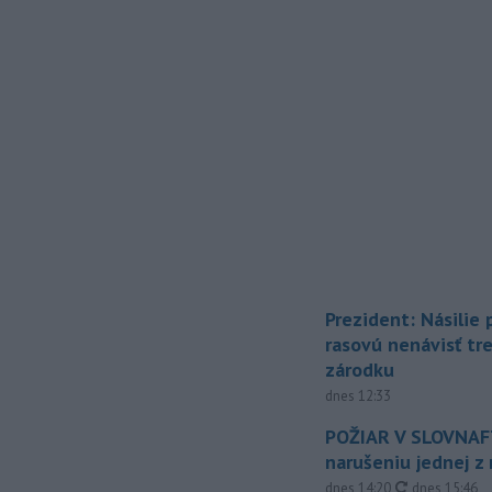
Prezident: Násilie
rasovú nenávisť tr
zárodku
dnes 12:33
POŽIAR V SLOVNAFT
narušeniu jednej z 
aktualizovan
dnes 14:20
,
dnes 15:46