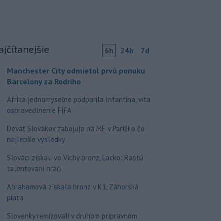
ajčítanejšie
6h
24h
7d
Manchester City odmietol prvú ponuku
Barcelony za Rodriho
Afrika jednomyseľne podporila Infantina, víta
ospravedlnenie FIFA
Deväť Slovákov zabojuje na ME v Paríži o čo
najlepšie výsledky
Slováci získali vo Vichy bronz, Lacko: Rastú
talentovaní hráči
Abrahamová získala bronz v K1, Záhorská
piata
Slovenky remizovali v druhom prípravnom