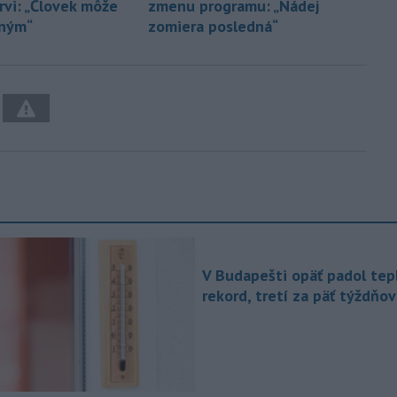
rvi: „Človek môže
zmenu programu: „Nádej
iným“
zomiera posledná“
V Budapešti opäť padol tep
rekord, tretí za päť týždňov