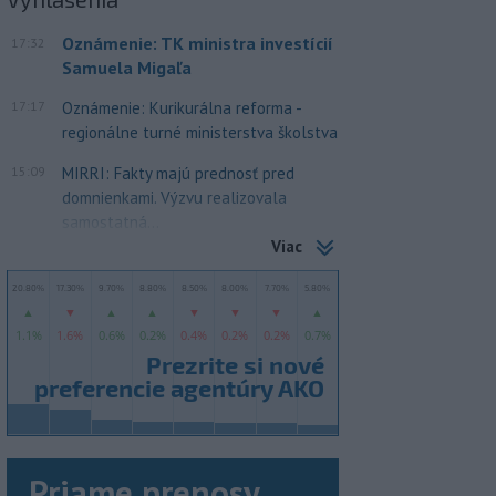
Oznámenie: TK ministra investícií
17:32
Samuela Migaľa
17:17
Oznámenie: Kurikurálna reforma -
regionálne turné ministerstva školstva
15:09
MIRRI: Fakty majú prednosť pred
domnienkami. Výzvu realizovala
samostatná...
Viac
Priame prenosy