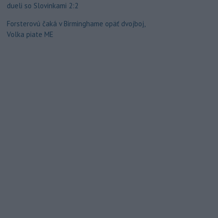
dueli so Slovinkami 2:2
Forsterovú čaká v Birminghame opäť dvojboj,
Volka piate ME