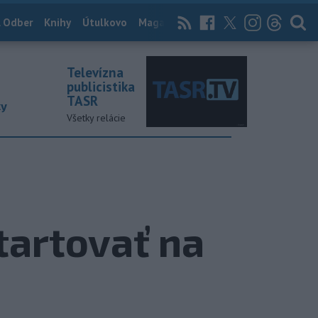
 Odber
Knihy
Útulkovo
Magazín
News Now
Archív
TASR
Televízna
publicistika
TASR
ky
Všetky relácie
tartovať na