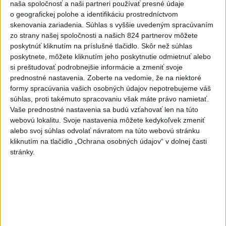
Afganec, ktorý v Mníchove vrazil autom
naša spoločnosť a naši partneri používať presné údaje
do davu, dostal TREST
o geografickej polohe a identifikáciu prostredníctvom
skenovania zariadenia. Súhlas s vyššie uvedeným spracúvaním
2
ÚPLNÉ ZATMENIE SLNKA: Časť Európy zahalí tma,
zo strany našej spoločnosti a našich 824 partnerov môžete
poskytnúť kliknutím na príslušné tlačidlo. Skôr než súhlas
hrozia dôsledky
poskytnete, môžete kliknutím jeho poskytnutie odmietnuť alebo
3
Orbánová telefonovala s Blanárom a Tarabom o pomoci
si preštudovať podrobnejšie informácie a zmeniť svoje
prednostné nastavenia.
Zoberte na vedomie, že na niektoré
na Dunaji
formy spracúvania vašich osobných údajov nepotrebujeme váš
4
Mesto Martin vypovedalo zmluvy na tri rozpracované
súhlas, proti takémuto spracovaniu však máte právo namietať.
Vaše prednostné nastavenia sa budú vzťahovať len na túto
investičné akcie
webovú lokalitu. Svoje nastavenia môžete kedykoľvek zmeniť
5
V Košiciach Nad jazerom začína výstavba
alebo svoj súhlas odvolať návratom na túto webovú stránku
kliknutím na tlačidlo „Ochrana osobných údajov“ v dolnej časti
chodníka,otvorili aj pumptrack
stránky.
6
Český herec Vladimír Polívka odmietol zaujímavé
filmové projekty
7
ZRÁŽKA VLAKU S AUTOM V LOZORNE: Rušňovodič jej
už nedokázal zabrániť