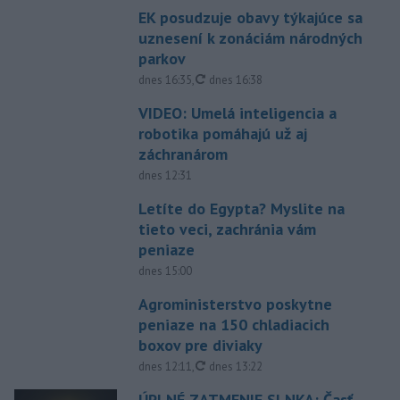
EK posudzuje obavy týkajúce sa
uznesení k zonáciám národných
parkov
aktualizované
dnes 16:35
,
dnes 16:38
VIDEO: Umelá inteligencia a
robotika pomáhajú už aj
záchranárom
dnes 12:31
Letíte do Egypta? Myslite na
tieto veci, zachránia vám
peniaze
dnes 15:00
Agroministerstvo poskytne
peniaze na 150 chladiacich
boxov pre diviaky
aktualizované
dnes 12:11
,
dnes 13:22
ÚPLNÉ ZATMENIE SLNKA: Časť