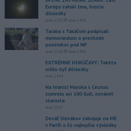
Európy zahalí tma, hrozia
dôsledky
aktualizované
dnes 13:35
,
dnes 14:03
Taraba s Takáčom podpísali
memorandum o prechode
pozemkov pod NP
aktualizované
dnes 13:26
,
dnes 14:05
EXTRÉMNE HORÚČAVY: Takéto
môžu byť dôsledky
dnes 14:34
Na hranici Maroka s Ceutou
zomrelo asi 100 ľudí, oznámil
starosta
dnes 15:47
Deväť Slovákov zabojuje na ME
v Paríži o čo najlepšie výsledky