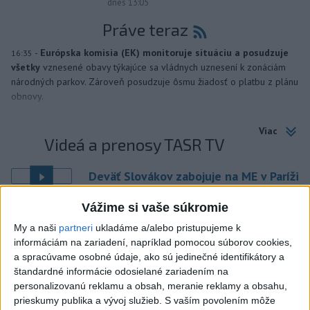
dnes 13:05
Práve teraz
-
Európska komisia (EK) monitoruje situáciu a posudzuje
16:35
všetky
vznesené obavy týkajúce sa vládnych uznesení k zonáciám
národných parkov. Zároveň posudzuje ôsmu žiadosť o platbu z plánu
obnovy.
Viac
Videá a prenosy TASR TV
Deväť Slovákov zabojuje na ME v Paríži
o čo najlepšie výsledky
Vážime si vaše súkromie
My a naši
partneri
ukladáme a/alebo pristupujeme k
Viac
informáciám na zariadení, napríklad pomocou súborov cookies,
Najčítanejšie
a spracúvame osobné údaje, ako sú jedinečné identifikátory a
štandardné informácie odosielané zariadením na
6h
24h
7d
personalizovanú reklamu a obsah, meranie reklamy a obsahu,
prieskumy publika a vývoj služieb.
S vaším povolením môže
1