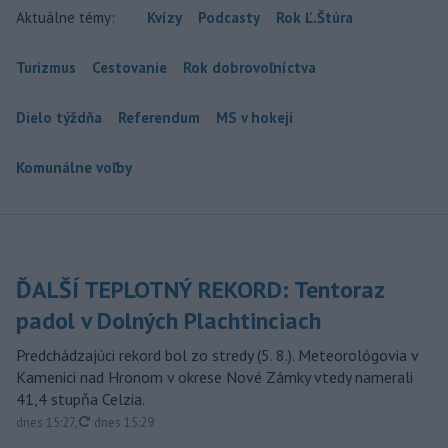
Aktuálne témy:
Kvízy
Podcasty
Rok Ľ.Štúra
Turizmus
Cestovanie
Rok dobrovoľníctva
Dielo týždňa
Referendum
MS v hokeji
Komunálne voľby
ĎALŠÍ TEPLOTNÝ REKORD: Tentoraz
padol v Dolných Plachtinciach
Predchádzajúci rekord bol zo stredy (5. 8.). Meteorológovia v
Kamenici nad Hronom v okrese Nové Zámky vtedy namerali
41,4 stupňa Celzia.
aktualizované
dnes 15:27
,
dnes 15:29