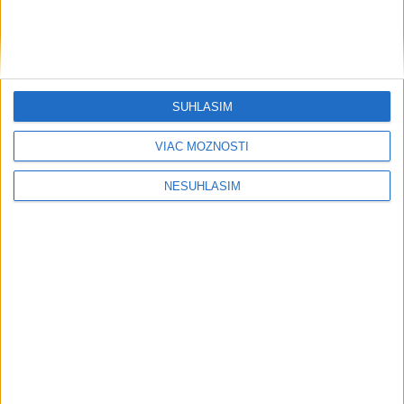
SÚHLASÍM
VIAC MOŽNOSTÍ
NESÚHLASÍM
....