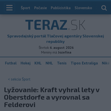
Index
Šport
Počasie
Publicistika
Slovensko
Zahranič
TERAZ
.SK
Spravodajský portál Tlačovej agentúry Slovenskej
republiky
Štvrtok
6. august 2026
Meniny má
Jozefína
Futbal
Hokej
KHL
NHL
Tenis
Tipos Extraliga
Niké 
< sekcia
Šport
Lyžovanie: Kraft vyhral lety v
Oberstdorfe a vyrovnal sa
Felderovi