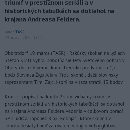
triumf v prestížnom seriáli a v
historických tabuľkách sa dotiahol na
krajana Andreasa Feldera.
Autor
TASR
19. marca 2022 19:01
Oberstdorf 19. marca (TASR) - Rakúsky skokan na lyžiach
Stefan Kraft vyhral sobotňajšie lety Svetového pohára v
Oberstdorfe. V nemeckom stredisku predstihol o 1,7
bodu Slovinca Žigu Jelara. Tretí skončil ďalší slovinský
reprezentant Timi Zajc, ktorý na víťaza stratil 13 bodov.
Kraft si pripísal na konto 25. individuálny triumf v
prestížnom seriáli a v historických tabuľkách sa dotiahol
na krajana Andreasa Feldera. Vedenie v celkovom poradí
SP si udržal Japonec Rjoju Kobajaši, ktorý skončil v
sobotu desiaty hneď za rivalom v boji o veľký glóbus