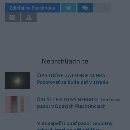
Zdieľaj na Facebooku
Neprehliadnite
ČIASTOČNÉ ZATMENIE SLNKA:
Pozorovať sa bude dať v stredu
ĎALŠÍ TEPLOTNÝ REKORD: Tentoraz
padol v Dolných Plachtinciach
V Budapešti opäť padol teplotný
rekord, tretí za päť týždňov