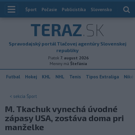
Index
Šport
Počasie
Publicistika
Slovensko
Zahranič
TERAZ
.SK
Spravodajský portál Tlačovej agentúry Slovenskej
republiky
Piatok
7. august 2026
Meniny má
Štefánia
Futbal
Hokej
KHL
NHL
Tenis
Tipos Extraliga
Niké 
< sekcia
Šport
M. Tkachuk vynechá úvodné
zápasy USA, zostáva doma pri
manželke