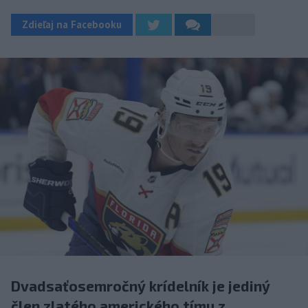
Zdieľaj na Facebooku
Dvadsaťosemročný krídelník je jediný
člen zlatého amerického tímu z