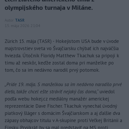
olympijského turnaja v Miláne.
Autor
TASR
15. mája 2026 21:04
Zürich 15. mája (TASR) - Hokejistom USA bude v úvode
majstrovstiev sveta vo Švajčiarsku chýbať ich najväčšia
hviezda. Útočník Floridy Matthew Tkachuk sa pripojí k
tímu až neskôr, keďže zostal doma pri manželke po
tom, čo sa im nedávno narodil prvý potomok.
„Príde 19. mája. S manželkou sa im nedávno narodilo prvé
dieťa, takže chcel ešte stráviť nejaký čas doma,“
uviedol
podľa webu hokej.cz mediálny manažér americkej
reprezentácie Dave Fischer. Tkachuk vynechal úvodný
piatkový šláger s domácim Švajčiarskom a aj ďalšie dva
zápasy obhajcov titulu v A-skupine proti Veľkej Británii a
Fínsku. Prvýkrát by sa mal predstaviť na MS proti