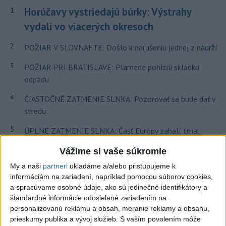
Horúčavy vystriedajú búrky: Výstrahy
1
vydali vo viacerých okresoch
2
POŽIAR V SLOVNAFTE: Došlo k narušeniu jednej z nádrží
3
POŽIAR PRI BRATISLAVE: Plamene pohltili skládku
odpadu
4
ČIASTOČNÉ ZATMENIE SLNKA: Pozorovať sa bude dať v
stredu
5
ÚPLNÉ ZATMENIE SLNKA: Časť Európy zahalí tma,
hrozia dôsledky
Vážime si vaše súkromie
6
Kruhová križovatka v Poprade v smere z Hozelca bude
My a naši
partneri
ukladáme a/alebo pristupujeme k
hotová budúci rok
informáciám na zariadení, napríklad pomocou súborov cookies,
a spracúvame osobné údaje, ako sú jedinečné identifikátory a
7
TRAGÉDIA NA DUNAJI: Muž sa išiel okúpať, z vody viac
štandardné informácie odosielané zariadením na
nevyšiel
personalizovanú reklamu a obsah, meranie reklamy a obsahu,
prieskumy publika a vývoj služieb.
S vaším povolením môže