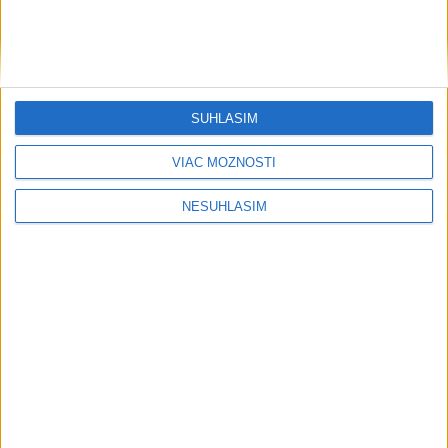
SÚHLASÍM
VIAC MOŽNOSTÍ
NESÚHLASÍM
....