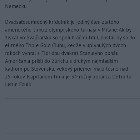
Nemecku.
Dvadsaťosemročný krídelník je jediný člen zlatého
amerického tímu z olympijského turnaja v Miláne. Ak by
získal vo Švajčiarsku so spoluhráčmi titul, dostal by sa do
elitného Triple Gold Clubu, keďže v uplynulých dvoch
rokoch vyhral s Floridou dvakrát Stanleyho pohár.
Američania prišli do Zürichu s druhým najmladším
kádrom po Slovensku, vekový priemer majú tesne nad
25 rokov. Kapitánom tímu je 34-ročný obranca Detroitu
Justin Faulk.