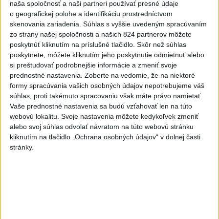
naša spoločnosť a naši partneri používať presné údaje
Najnovšie správy na Teraz.sk
o geografickej polohe a identifikáciu prostredníctvom
skenovania zariadenia. Súhlas s vyššie uvedeným spracúvaním
Vyhlásenia
zo strany našej spoločnosti a našich 824 partnerov môžete
Priame prenosy z Národnej rady SR
poskytnúť kliknutím na príslušné tlačidlo. Skôr než súhlas
poskytnete, môžete kliknutím jeho poskytnutie odmietnuť alebo
si preštudovať podrobnejšie informácie a zmeniť svoje
prednostné nastavenia.
Zoberte na vedomie, že na niektoré
formy spracúvania vašich osobných údajov nepotrebujeme váš
Politika na sociálnych sieťach
súhlas, proti takémuto spracovaniu však máte právo namietať.
Vaše prednostné nastavenia sa budú vzťahovať len na túto
webovú lokalitu. Svoje nastavenia môžete kedykoľvek zmeniť
Zobraziť viac
Info
alebo svoj súhlas odvolať návratom na túto webovú stránku
kliknutím na tlačidlo „Ochrana osobných údajov“ v dolnej časti
stránky.
Najnovšie videá
Najsledovanejšie videá
R. BESTRO: KEĎ NAĎOVI UŽ ÚPLNE
PREPÍNA - NA JEHO ZMLUVÁ...
dnes 14:51
|
Smer - SSD
|
1126
zobrazení
‼️DUNAJSKÁ STREDA‼️dnes o 17.00 na