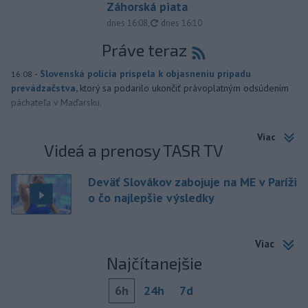
Záhorská piata
aktualizované
dnes 16:08
,
dnes 16:10
Práve teraz
-
Slovenská polícia prispela k objasneniu prípadu
16:08
prevádzačstva,
ktorý sa podarilo ukončiť právoplatným odsúdením
páchateľa v Maďarsku.
Viac
Videá a prenosy TASR TV
Deväť Slovákov zabojuje na ME v Paríži
o čo najlepšie výsledky
Viac
Najčítanejšie
6h
24h
7d