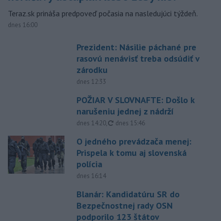
Teraz.sk prináša predpoveď počasia na nasledujúci týždeň.
dnes 16:00
Prezident: Násilie páchané pre
rasovú nenávisť treba odsúdiť v
zárodku
dnes 12:33
POŽIAR V SLOVNAFTE: Došlo k
narušeniu jednej z nádrží
aktualizované
dnes 14:20
,
dnes 15:46
O jedného prevádzača menej:
Prispela k tomu aj slovenská
polícia
dnes 16:14
Blanár: Kandidatúru SR do
Bezpečnostnej rady OSN
podporilo 123 štátov