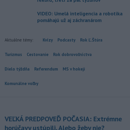
VIDEO: Umelá inteligencia a robotika
pomáhajú už aj záchranárom
Aktuálne témy:
Kvízy
Podcasty
Rok Ľ.Štúra
Turizmus
Cestovanie
Rok dobrovoľníctva
Dielo týždňa
Referendum
MS v hokeji
Komunálne voľby
VEĽKÁ PREDPOVEĎ POČASIA: Extrémne
horúčavy ustúpili. Alebo žeby nie?