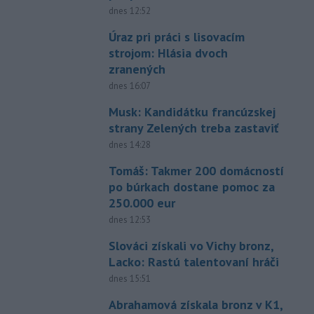
dnes 12:52
Úraz pri práci s lisovacím
strojom: Hlásia dvoch
zranených
dnes 16:07
Musk: Kandidátku francúzskej
strany Zelených treba zastaviť
dnes 14:28
Tomáš: Takmer 200 domácností
po búrkach dostane pomoc za
250.000 eur
dnes 12:53
Slováci získali vo Vichy bronz,
Lacko: Rastú talentovaní hráči
dnes 15:51
Abrahamová získala bronz v K1,