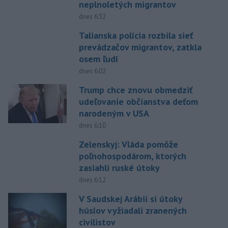
neplnoletých migrantov
dnes 6:32
Talianska polícia rozbila sieť
prevádzačov migrantov, zatkla
osem ľudí
dnes 6:02
Trump chce znovu obmedziť
udeľovanie občianstva deťom
narodeným v USA
dnes 6:10
Zelenskyj: Vláda pomôže
poľnohospodárom, ktorých
zasiahli ruské útoky
dnes 6:12
V Saudskej Arábii si útoky
húsíov vyžiadali zranených
civilistov