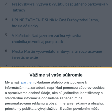
3
Prešovský kraj vyzýva k využitiu bezplatného parkoviska v
Tatrách
4
ÚPLNÉ ZATMENIE SLNKA: Časť Európy zahalí tma,
hrozia dôsledky
5
V Košiciach Nad jazerom začína výstavba
chodníka,otvorili aj pumptrack
6
Mesto Martin vypovedalo zmluvy na tri rozpracované
investičné akcie
7
Historik Zajac: Územie Slovenska bolo jadrom poľsko-
uhorských vzťahov
Vážime si vaše súkromie
My a naši
partneri
ukladáme a/alebo pristupujeme k
Najnovšie správy na Teraz.sk
informáciám na zariadení, napríklad pomocou súborov cookies,
a spracúvame osobné údaje, ako sú jedinečné identifikátory a
Vyhlásenia
štandardné informácie odosielané zariadením na
personalizovanú reklamu a obsah, meranie reklamy a obsahu,
Priame prenosy z Národnej rady SR
prieskumy publika a vývoj služieb.
S vaším povolením môže