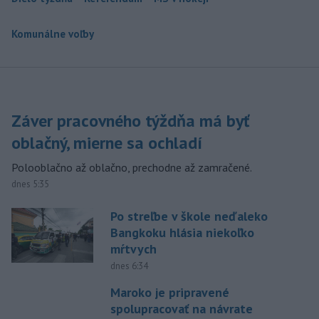
Komunálne voľby
Záver pracovného týždňa má byť
oblačný, mierne sa ochladí
Polooblačno až oblačno, prechodne až zamračené.
dnes 5:35
Po streľbe v škole neďaleko
Bangkoku hlásia niekoľko
mŕtvych
dnes 6:34
Maroko je pripravené
spolupracovať na návrate