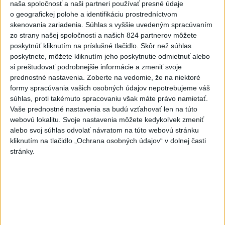
naša spoločnosť a naši partneri používať presné údaje
o geografickej polohe a identifikáciu prostredníctvom
skenovania zariadenia. Súhlas s vyššie uvedeným spracúvaním
Politika na sociálnych sieťach
zo strany našej spoločnosti a našich 824 partnerov môžete
poskytnúť kliknutím na príslušné tlačidlo. Skôr než súhlas
poskytnete, môžete kliknutím jeho poskytnutie odmietnuť alebo
Zobraziť viac
Info
si preštudovať podrobnejšie informácie a zmeniť svoje
prednostné nastavenia.
Zoberte na vedomie, že na niektoré
formy spracúvania vašich osobných údajov nepotrebujeme váš
Najnovšie videá
Najsledovanejšie videá
súhlas, proti takémuto spracovaniu však máte právo namietať.
Vaše prednostné nastavenia sa budú vzťahovať len na túto
webovú lokalitu. Svoje nastavenia môžete kedykoľvek zmeniť
FRAGMENTY #5 – Cenzúra 1966 –
1972, média a kultúra
alebo svoj súhlas odvolať návratom na túto webovú stránku
kliknutím na tlačidlo „Ochrana osobných údajov“ v dolnej časti
dnes 05:00
|
Ústav pamäti národa
|
2
zobrazení
stránky.
40.⁠ ⁠výročie smrti Hartmuta Tautza:
MÁM PRÁVO ODÍSŤ AJ...
dnes 04:20
|
Ústav pamäti národa
|
114
zobrazení
V ROKU 2015 NÁS KRITIZOVALI. DNES
OPAKUJÚ NAŠE SLOVÁ