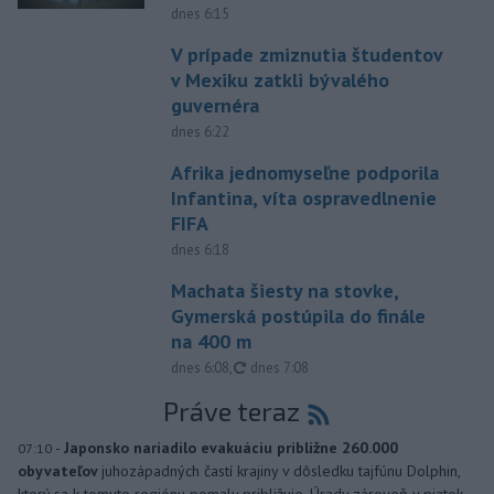
dnes 6:15
V prípade zmiznutia študentov
v Mexiku zatkli bývalého
guvernéra
dnes 6:22
Afrika jednomyseľne podporila
Infantina, víta ospravedlnenie
FIFA
dnes 6:18
Machata šiesty na stovke,
Gymerská postúpila do finále
na 400 m
aktualizované
dnes 6:08
,
dnes 7:08
Práve teraz
-
Japonsko nariadilo evakuáciu približne 260.000
07:10
obyvateľov
juhozápadných častí krajiny v dôsledku tajfúnu Dolphin,