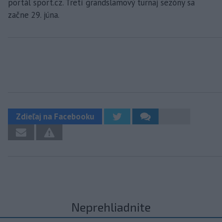
portál sport.cz. Tretí grandslamový turnaj sezóny sa
začne 29. júna.
Zdieľaj na Facebooku
Neprehliadnite