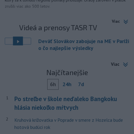
ktorý sa k tomuto regiónu pomaly približuje. Úrady zároveň v piatok
zrušili viac ako 500 letov.
Viac
Videá a prenosy TASR TV
Deväť Slovákov zabojuje na ME v Paríži
o čo najlepšie výsledky
Viac
Najčítanejšie
6h
24h
7d
Po streľbe v škole neďaleko Bangkoku
1
hlásia niekoľko mŕtvych
2
Kruhová križovatka v Poprade v smere z Hozelca bude
hotová budúci rok