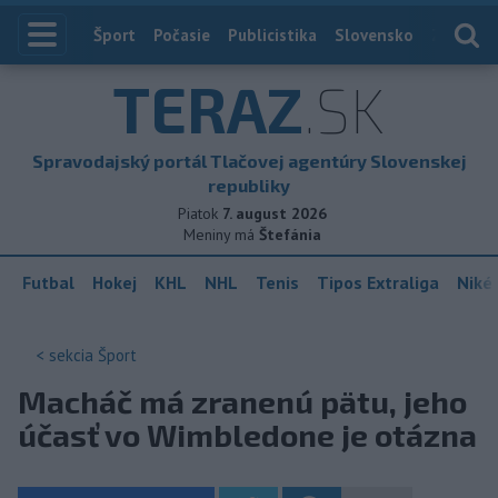
Index
Šport
Počasie
Publicistika
Slovensko
Zahranič
TERAZ
.SK
Spravodajský portál Tlačovej agentúry Slovenskej
republiky
Piatok
7. august 2026
Meniny má
Štefánia
Futbal
Hokej
KHL
NHL
Tenis
Tipos Extraliga
Niké 
< sekcia
Šport
Macháč má zranenú pätu, jeho
účasť vo Wimbledone je otázna