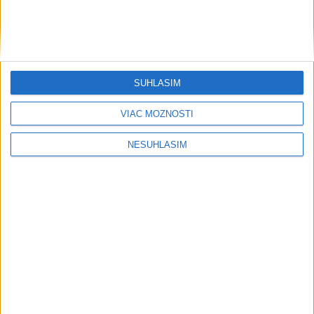
....
SÚHLASÍM
VIAC MOŽNOSTÍ
NESÚHLASÍM