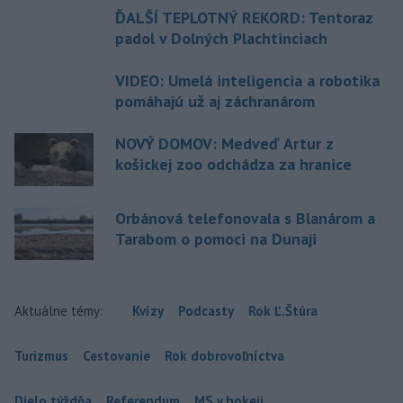
ĎALŠÍ TEPLOTNÝ REKORD: Tentoraz
padol v Dolných Plachtinciach
VIDEO: Umelá inteligencia a robotika
pomáhajú už aj záchranárom
NOVÝ DOMOV: Medveď Artur z
košickej zoo odchádza za hranice
Orbánová telefonovala s Blanárom a
Tarabom o pomoci na Dunaji
Aktuálne témy:
Kvízy
Podcasty
Rok Ľ.Štúra
Turizmus
Cestovanie
Rok dobrovoľníctva
Dielo týždňa
Referendum
MS v hokeji