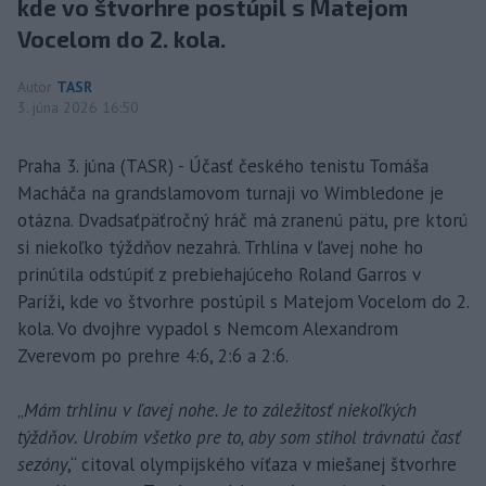
kde vo štvorhre postúpil s Matejom
Vocelom do 2. kola.
Autor
TASR
3. júna 2026 16:50
Praha 3. júna (TASR) - Účasť českého tenistu Tomáša
Macháča na grandslamovom turnaji vo Wimbledone je
otázna. Dvadsaťpäťročný hráč má zranenú pätu, pre ktorú
si niekoľko týždňov nezahrá. Trhlina v ľavej nohe ho
prinútila odstúpiť z prebiehajúceho Roland Garros v
Paríži, kde vo štvorhre postúpil s Matejom Vocelom do 2.
kola. Vo dvojhre vypadol s Nemcom Alexandrom
Zverevom po prehre 4:6, 2:6 a 2:6.
„
Mám trhlinu v ľavej nohe. Je to záležitosť niekoľkých
týždňov. Urobím všetko pre to, aby som stihol trávnatú časť
sezóny
,“ citoval olympijského víťaza v miešanej štvorhre