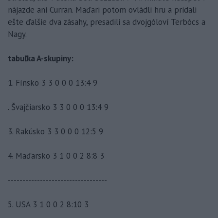
nájazde ani Curran. Maďari potom ovládli hru a pridali
ešte ďalšie dva zásahy, presadili sa dvojgóloví Terbócs a
Nagy.
tabuľka A-skupiny:
1. Fínsko 3 3 0 0 0 13:4 9
. Švajčiarsko 3 3 0 0 0 13:4 9
3. Rakúsko 3 3 0 0 0 12:5 9
4. Maďarsko 3 1 0 0 2 8:8 3
----------------------------------
5. USA 3 1 0 0 2 8:10 3