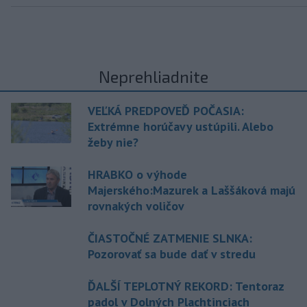
Neprehliadnite
VEĽKÁ PREDPOVEĎ POČASIA:
Extrémne horúčavy ustúpili. Alebo
žeby nie?
HRABKO o výhode
Majerského:Mazurek a Laššáková majú
rovnakých voličov
ČIASTOČNÉ ZATMENIE SLNKA:
Pozorovať sa bude dať v stredu
ĎALŠÍ TEPLOTNÝ REKORD: Tentoraz
padol v Dolných Plachtinciach