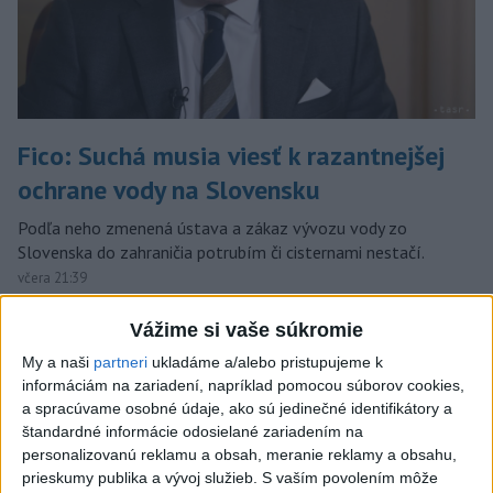
Fico: Suchá musia viesť k razantnejšej
ochrane vody na Slovensku
Podľa neho zmenená ústava a zákaz vývozu vody zo
Slovenska do zahraničia potrubím či cisternami nestačí.
včera 21:39
DRÁMA V PARLAMENTE:
Vážime si vaše súkromie
Poslankyňa hádzala do
My a naši
partneri
ukladáme a/alebo pristupujeme k
premiéra vajíčka
informáciám na zariadení, napríklad pomocou súborov cookies,
včera 20:16
a spracúvame osobné údaje, ako sú jedinečné identifikátory a
štandardné informácie odosielané zariadením na
Typ dronu, ktorý vybuchol v
personalizovanú reklamu a obsah, meranie reklamy a obsahu,
Bulharsku, využíva ukrajinská
prieskumy publika a vývoj služieb.
S vaším povolením môže