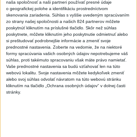
armáda
naša spoločnosť a naši partneri používať presné údaje
aktualizované
včera 18:43
,
včera 19:29
o geografickej polohe a identifikáciu prostredníctvom
skenovania zariadenia. Súhlas s vyššie uvedeným spracúvaním
POZOR NA HARÚČAVY: SHMÚ
zo strany našej spoločnosti a našich 824 partnerov môžete
vydalo výstrahy prvého stupňa
poskytnúť kliknutím na príslušné tlačidlo. Skôr než súhlas
pred teplom
poskytnete, môžete kliknutím jeho poskytnutie odmietnuť alebo
včera 19:28
si preštudovať podrobnejšie informácie a zmeniť svoje
prednostné nastavenia.
Zoberte na vedomie, že na niektoré
SMRŤ V HORÁCH: V Západných
formy spracúvania vašich osobných údajov nepotrebujeme váš
Tatrách zomrel 76-ročný turista
súhlas, proti takémuto spracovaniu však máte právo namietať.
včera 20:04
Vaše prednostné nastavenia sa budú vzťahovať len na túto
webovú lokalitu. Svoje nastavenia môžete kedykoľvek zmeniť
ZÁCHRANÁRI V AKCII: Pomáhali
alebo svoj súhlas odvolať návratom na túto webovú stránku
kliknutím na tlačidlo „Ochrana osobných údajov“ v dolnej časti
dvom poľským turistkám, obe
stránky.
utrpeli úrazy
včera 18:39
NEŠŤASTNÝ PÁD:Záchranári
pomáhali 25-ročnej žene,
skončila v nemocnici
včera 19:10