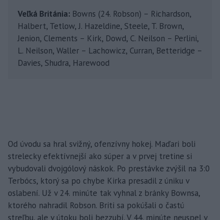
Veľká Británia:
Bowns (24. Robson) – Richardson,
Halbert, Tetlow, J. Hazeldine, Steele, T. Brown,
Jenion, Clements – Kirk, Dowd, C. Neilson – Perlini,
L. Neilson, Waller – Lachowicz, Curran, Betteridge –
Davies, Shudra, Harewood
Od úvodu sa hral svižný, ofenzívny hokej. Maďari boli
strelecky efektívnejší ako súper a v prvej tretine si
vybudovali dvojgólový náskok. Po prestávke zvýšil na 3:0
Terbócs, ktorý sa po chybe Kirka presadil z úniku v
oslabení. Už v 24. minúte tak vyhnal z bránky Bownsa,
ktorého nahradil Robson. Briti sa pokúšali o častú
streľbu, ale v útoku boli bezzubí. V 44. minúte neuspel v