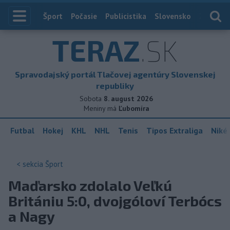
Index
Šport
Počasie
Publicistika
Slovensko
Zahranič
TERAZ
.SK
Spravodajský portál Tlačovej agentúry Slovenskej
republiky
Sobota
8. august 2026
Meniny má
Ľubomíra
Futbal
Hokej
KHL
NHL
Tenis
Tipos Extraliga
Niké 
< sekcia
Šport
Maďarsko zdolalo Veľkú
Britániu 5:0, dvojgóloví Terbócs
a Nagy