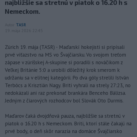
najbližšie sa stretnú v piatok o 16.20 h s
Nemeckom.
Autor
TASR
19. mája 2026 22:45
Zürich 19. mája (TASR) - Maďarskí hokejisti si pripísali
prvé víťazstvo na MS vo Švajčiarsku. Vo svojom treťom
zápase v zürišskej A-skupine si poradili s nováčikom z
Veľkej Británie 5:0 a urobili dôležitý krok smerom k
udržaniu sa v elitnej kategórii. Po dva góly strelili István
Terbócs a Krisztián Nagy. Briti vyhrali na strely 27:23, no
nedokázali ani raz prekonať brankára Benceho Bálizsa.
Jedným z čiarových rozhodcov bol Slovák Oto Durmis.
Maďarov čaká dvojdňová pauza, najbližšie sa stretnú v
piatok o 16.20 h s Nemeckom. Briti, ktorí stále čakajú na
prvé body, o deň skôr narazia na domáce Švajčiarsko