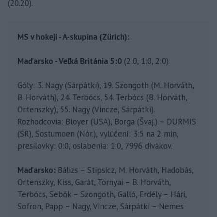
(20.20).
MS v hokeji - A-skupina (Zürich):
Maďarsko - Veľká Británia 5:0
(2:0, 1:0, 2:0)
Góly: 3. Nagy (Sárpátki), 19. Szongoth (M. Horváth,
B. Horváth), 24. Terbócs, 54. Terbócs (B. Horváth,
Ortenszky), 55. Nagy (Vincze, Sárpátki).
Rozhodcovia: Bloyer (USA), Borga (Švaj.) – DURMIS
(SR), Sostumoen (Nór.), vylúčení: 3:5 na 2 min,
presilovky: 0:0, oslabenia: 1:0, 7996 divákov.
Maďarsko:
Bálizs – Stipsicz, M. Horváth, Hadobás,
Ortenszky, Kiss, Garát, Tornyai – B. Horváth,
Terbócs, Sebők – Szongoth, Galló, Erdély – Hári,
Sofron, Papp – Nagy, Vincze, Sárpátki – Nemes