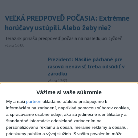
VEĽKÁ PREDPOVEĎ POČASIA: Extrémne
horúčavy ustúpili. Alebo žeby nie?
Teraz.sk prináša predpoveď počasia na nasledujúci týždeň.
včera 16:00
Prezident: Násilie páchané pre
rasovú nenávisť treba odsúdiť v
zárodku
včera 12:33
POŽIAR V SLOVNAFTE: Došlo k
Vážime si vaše súkromie
narušeniu jednej z nádrží
My a naši
partneri
ukladáme a/alebo pristupujeme k
aktualizované
včera 14:20
,
včera 15:46
informáciám na zariadení, napríklad pomocou súborov cookies,
a spracúvame osobné údaje, ako sú jedinečné identifikátory a
Pri požiari lesného porastu v
štandardné informácie odosielané zariadením na
Trstíne zasahuje takmer 50
personalizovanú reklamu a obsah, meranie reklamy a obsahu,
hasičov
prieskumy publika a vývoj služieb.
S vaším povolením môže