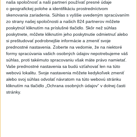
aktualizované
včera 20:21
,
včera 21:05
naša spoločnosť a naši partneri používať presné údaje
o geografickej polohe a identifikáciu prostredníctvom
A. Danko vylúčil, že by sa SNS
skenovania zariadenia. Súhlas s vyššie uvedeným spracúvaním
pred voľbami spájala, avizuje
zo strany našej spoločnosti a našich 824 partnerov môžete
zmeny
poskytnúť kliknutím na príslušné tlačidlo. Skôr než súhlas
poskytnete, môžete kliknutím jeho poskytnutie odmietnuť alebo
včera 18:51
si preštudovať podrobnejšie informácie a zmeniť svoje
Senát USA schválil zákon o
prednostné nastavenia.
Zoberte na vedomie, že na niektoré
sankciách proti Rusku
formy spracúvania vašich osobných údajov nepotrebujeme váš
aktualizované
súhlas, proti takémuto spracovaniu však máte právo namietať.
včera 19:50
,
včera 20:20
Vaše prednostné nastavenia sa budú vzťahovať len na túto
Magyar o kandidátoch na post
webovú lokalitu. Svoje nastavenia môžete kedykoľvek zmeniť
prezidenta: Mená nebudú
alebo svoj súhlas odvolať návratom na túto webovú stránku
prekvapením
kliknutím na tlačidlo „Ochrana osobných údajov“ v dolnej časti
stránky.
včera 17:31
Románsky palác na Spišskom
hrade sa podarilo staticky
zabezpečiť
včera 18:00
Slováci získali vo Vichy bronz,