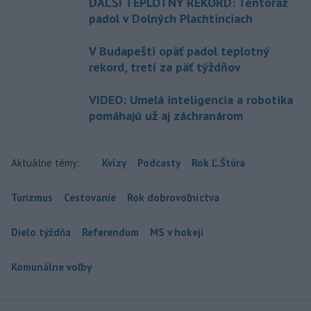
ĎALŠÍ TEPLOTNÝ REKORD: Tentoraz
padol v Dolných Plachtinciach
V Budapešti opäť padol teplotný
rekord, tretí za päť týždňov
VIDEO: Umelá inteligencia a robotika
pomáhajú už aj záchranárom
Aktuálne témy:
Kvízy
Podcasty
Rok Ľ.Štúra
Turizmus
Cestovanie
Rok dobrovoľníctva
Dielo týždňa
Referendum
MS v hokeji
Komunálne voľby