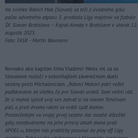
Na snímke Róbert Mak (Slovan) sa teší z úvodného gólu
počas odvetného zápasu 3. predkola Ligy majstrov vo futbale
ŠK Slovan Bratislava – Kajrat Almaty v Bratislave v utorok 12.
augusta 2025.
Foto: TASR - Martin Baumann
Rovnako ako kapitán tímu Vladimír Weiss ml. sa so
Slovanom rozlúči v sobotňajšom záverečnom dueli
sezóny proti Michalovciam.
„Robovi Makovi patrí veľké
poďakovanie za všetko, čo pre Slovan urobil. Som veľmi rád,
že si mohol splniť svoj sen zahrať si na novom Tehelnom
poli, a pred dvoma rokmi sa vrátil späť domov.
Predovšetkým vo svojej prvej sezóne dal mnohé dôležité
góly, nezabudneme na jeho presný zásah doma proti
APOEL-u, ktorým nás prakticky posunul do play off Ligy