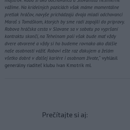
majstrov. Roba si ako odchovanca a Slovanistu nesmierne
vážime. Na krídelných pozíciách však máme momentálne
pretlak hráčov, navyše prichádzajú dvaja mladí odchovanci
Maroš s Tomáškom, ktorých by sme radi zapojili do prípravy.
Robova hráčska cesta v Slovane sa v sobotu po vypršaní
kontraktu skončí, na Tehelnom poli však bude mať vždy
dvere otvorené a vždy si ho budeme rovnako ako ďalšie
naše osobnosti vážiť. Robovi ešte raz ďakujem a želám
všetko dobré v ďalšej kariére i osobnom živote,“
vyhlásil
generálny riaditeľ klubu Ivan Kmotrík ml.
Prečítajte si aj: