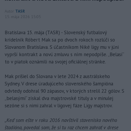
Autor
TASR
15. mája 2026 15:05
Bratislava 15. mája (TASR) - Slovenský futbalový
krídelník Róbert Mak sa po dvoch rokoch rozlúči so
Slovanom Bratislava. S účastníkom Niké ligy mu v júni
vyprší kontrakt a novú zmluvu s ním nepodpíše. „Belasí“
to v piatok oznámili na svojej oficiálnej stránke.
Mak prišiel do Slovana v lete 2024 z austrálskeho
Sydney. V drese úradujúceho slovenského šampióna
odvtedy odohral 90 zápasov, v ktorých strelil 22 gólov. S
„belasými“ získal dva majstrovské tituly a v minulej
sezóne si s nimi zahral v ligovej fáze Ligy majstrov.
„Keď som ešte v roku 2016 navštívil stavenisko nového
štadióna, povedal som, že si tu raz chcem zahrať v drese