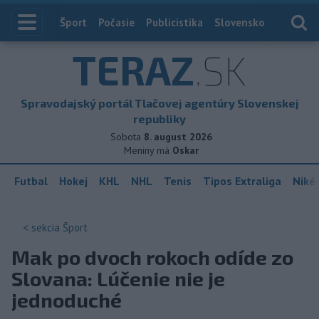
Index
Šport
Počasie
Publicistika
Slovensko
Zahranič
TERAZ
.SK
Spravodajský portál Tlačovej agentúry Slovenskej
republiky
Sobota
8. august 2026
Meniny má
Oskar
Futbal
Hokej
KHL
NHL
Tenis
Tipos Extraliga
Niké 
< sekcia
Šport
Mak po dvoch rokoch odíde zo
Slovana: Lúčenie nie je
jednoduché