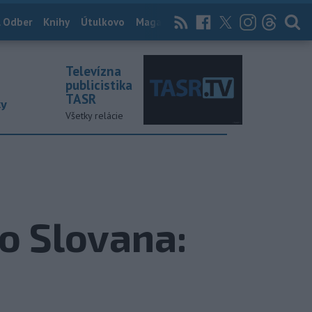
 Odber
Knihy
Útulkovo
Magazín
News Now
Archív
TASR
Televízna
publicistika
TASR
ky
Všetky relácie
o Slovana: