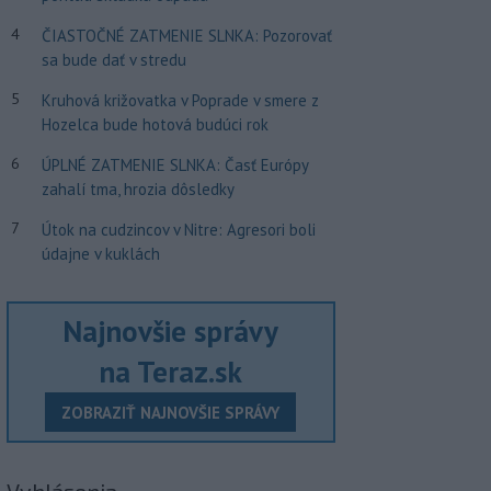
4
ČIASTOČNÉ ZATMENIE SLNKA: Pozorovať
sa bude dať v stredu
5
Kruhová križovatka v Poprade v smere z
Hozelca bude hotová budúci rok
6
ÚPLNÉ ZATMENIE SLNKA: Časť Európy
zahalí tma, hrozia dôsledky
7
Útok na cudzincov v Nitre: Agresori boli
údajne v kuklách
Najnovšie správy
na Teraz.sk
ZOBRAZIŤ NAJNOVŠIE SPRÁVY
Vyhlásenia