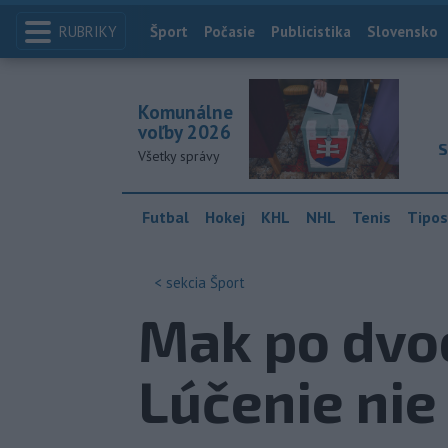
RUBRIKY
Index
Šport
Počasie
Publicistika
Slovensko
Komunálne
voľby 2026
S
Všetky správy
Futbal
Hokej
KHL
NHL
Tenis
Tipos
< sekcia
Šport
Mak po dvoc
Lúčenie nie