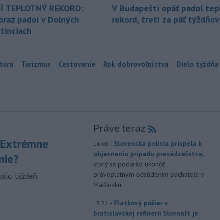
Í TEPLOTNÝ REKORD:
V Budapešti opäť padol tep
oraz padol v Dolných
rekord, tretí za päť týždňov
tinciach
túra
Turizmus
Cestovanie
Rok dobrovoľníctva
Dielo týždňa
Práve teraz
 Extrémne
-
Slovenská polícia prispela k
16:08
objasneniu prípadu prevádzačstva,
nie?
ktorý sa podarilo ukončiť
právoplatným odsúdením páchateľa v
júci týždeň.
Maďarsku.
-
Piatkový požiar v
15:21
bratislavskej rafinérii Slovnaft je