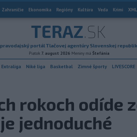
Zahraničie
Ekonomika
Regióny
Kultúra
Veda
Krimi
XML
TERAZ
.SK
pravodajský portál Tlačovej agentúry Slovenskej republi
Piatok
7. august 2026
Meniny má
Štefánia
 Extraliga
Niké liga
Basketbal
Zimné športy
LIVESCORE
h rokoch odíde z
 je jednoduché