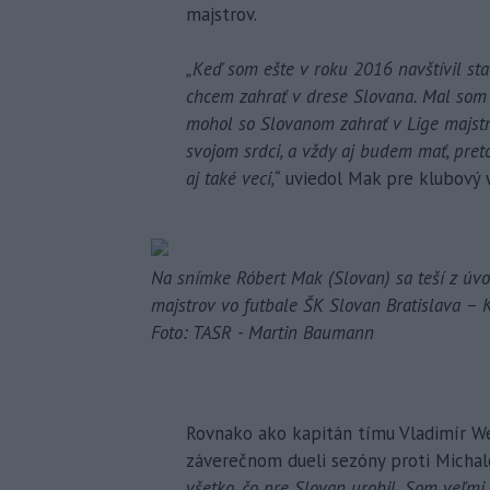
majstrov.
„Keď som ešte v roku 2016 navštívil sta
chcem zahrať v drese Slovana. Mal som se
mohol so Slovanom zahrať v Lige majstr
svojom srdci, a vždy aj budem mať, preto
aj také veci,“
uviedol Mak pre klubový 
Na snímke Róbert Mak (Slovan) sa teší z úv
majstrov vo futbale ŠK Slovan Bratislava – K
Foto: TASR - Martin Baumann
Rovnako ako kapitán tímu Vladimír We
záverečnom dueli sezóny proti Micha
všetko, čo pre Slovan urobil. Som veľmi 