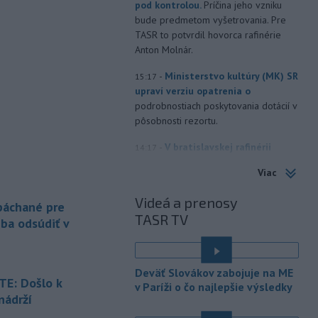
pod kontrolou.
Príčina jeho vzniku
bude predmetom vyšetrovania. Pre
TASR to potvrdil hovorca rafinérie
Anton Molnár.
-
Ministerstvo kultúry (MK) SR
15:17
upraví verziu opatrenia o
podrobnostiach poskytovania dotácií v
pôsobnosti rezortu.
-
V bratislavskej rafinérii
14:17
Slovnaft horí uskladnený ropný
Viac
produkt.
TASR o tom informovala
rafinéria s tým, že obyvateľom nehrozí
Videá a prenosy
 páchané pre
nebezpečenstvo.
TASR TV
eba odsúdiť v
-
Jedným zo zdravotných rizík
13:50
na festivale môže byť vyššia
úroveň
hluku. Je preto dobré držať sa
Deväť Slovákov zabojuje na ME
ďalej od reproduktorov, používať
E: Došlo k
v Paríži o čo najlepšie výsledky
chrániče sluchu či dodržiavať
nádrží
prestávky.
é