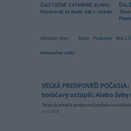
ČIASTOČNÉ ZATMENIE SLNKA:
ĎALŠ
Pozorovať sa bude dať v stredu
Tent
Plach
Aktuálne témy:
Kvízy
Podcasty
Rok Ľ.Š
Komunálne voľby
VEĽKÁ PREDPOVEĎ POČASIA:
horúčavy ustúpili. Alebo žeby 
Teraz.sk prináša predpoveď počasia na nasledu
dnes 16:00