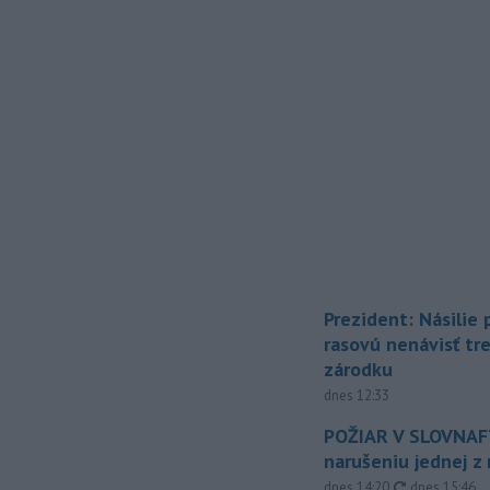
Prezident: Násilie
rasovú nenávisť tr
zárodku
dnes 12:33
POŽIAR V SLOVNAFT
narušeniu jednej z 
aktualizovan
dnes 14:20
,
dnes 15:46