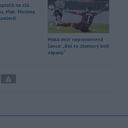
platil na zlú
tu, Mak: Musíme
zmieriť
Maka mrzí nepremenená
šanca: „Bol to zlomový bod
zápasu“