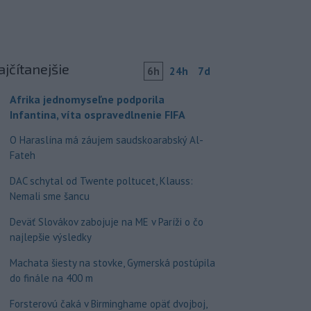
ajčítanejšie
6h
24h
7d
Afrika jednomyseľne podporila
Infantina, víta ospravedlnenie FIFA
O Haraslína má záujem saudskoarabský Al-
Fateh
DAC schytal od Twente poltucet, Klauss:
Nemali sme šancu
Deväť Slovákov zabojuje na ME v Paríži o čo
najlepšie výsledky
Machata šiesty na stovke, Gymerská postúpila
do finále na 400 m
Forsterovú čaká v Birminghame opäť dvojboj,