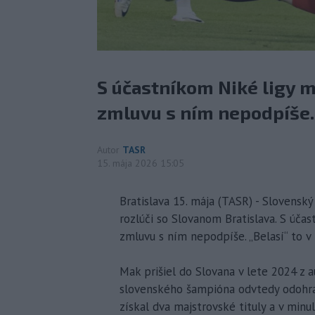
S účastníkom Niké ligy m
zmluvu s ním nepodpíše.
Autor
TASR
15. mája 2026 15:05
Bratislava 15. mája (TASR) - Slovensk
rozlúči so Slovanom Bratislava. S účas
zmluvu s ním nepodpíše. „Belasí“ to v p
Mak prišiel do Slovana v lete 2024 z 
slovenského šampióna odvtedy odohral 
získal dva majstrovské tituly a v minul