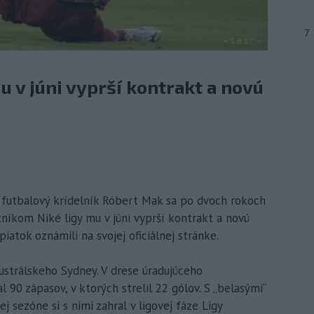
7
u v júni vyprší kontrakt a novú
ý futbalový krídelník Róbert Mak sa po dvoch rokoch
tníkom Niké ligy mu v júni vyprší kontrakt a novú
iatok oznámili na svojej oficiálnej stránke.
austrálskeho Sydney. V drese úradujúceho
90 zápasov, v ktorých strelil 22 gólov. S „belasými“
ej sezóne si s nimi zahral v ligovej fáze Ligy