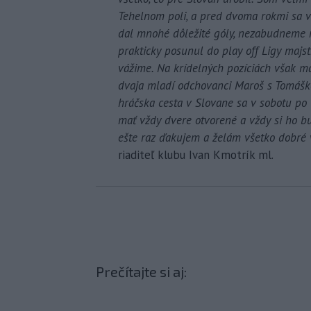
Tehelnom poli, a pred dvoma rokmi sa v
dal mnohé dôležité góly, nezabudneme 
prakticky posunul do play off Ligy majs
vážime. Na krídelných pozíciách však 
dvaja mladí odchovanci Maroš s Tomáško
hráčska cesta v Slovane sa v sobotu po
mať vždy dvere otvorené a vždy si ho b
ešte raz ďakujem a želám všetko dobré v
riaditeľ klubu Ivan Kmotrík ml.
Prečítajte si aj: