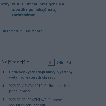
lotný
VIDEO: Umelá inteligencia a
robotika pomáhajú už aj
záchranárom
Referendum
MS v hokeji
Najčítanejšie
6h
24h
7d
Horúčavy vystriedajú búrky: Výstrahy
1
vydali vo viacerých okresoch
2
POŽIAR V SLOVNAFTE: Došlo k narušeniu
jednej z nádrží
3
POŽIAR PRI BRATISLAVE: Plamene
pohltili skládku odpadu