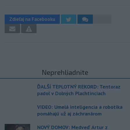
Zdieľaj na Facebooku
Neprehliadnite
ĎALŠÍ TEPLOTNÝ REKORD: Tentoraz
padol v Dolných Plachtinciach
VIDEO: Umelá inteligencia a robotika
pomáhajú už aj záchranárom
NOVÝ DOMOV: Medveď Artur z