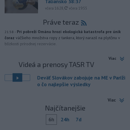
Taliansko 38:37
aktualizované
včera 16:28
,
včera 19:55
Práve teraz
-
Pri pobreží Ománu hrozí ekologická katastrofa pre únik
21:58
čoraz
väčšieho množstva ropy z tankera, ktorý narazil na plytčinu v
blízkosti prírodnej rezervácie.
Viac
Videá a prenosy TASR TV
Deväť Slovákov zabojuje na ME v Paríži
o čo najlepšie výsledky
Viac
Najčítanejšie
6h
24h
7d