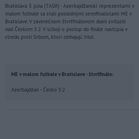
Bratislava 3. júna (TASR) - Azerbajdžanskí reprezentanti v
malom futbale sa stali poslednými semifinalistami ME v
Bratislave. V záverečnom štvrťfinálovom dueli zvíťazili
nad Českom 5:2. V súboji o postup do finále nastúpia v
stredu proti Srbom, ktorí obhajujú titul.
ME v malom futbale v Bratislave - štvrťfinále:
Azerbajdžan - Česko 5:2