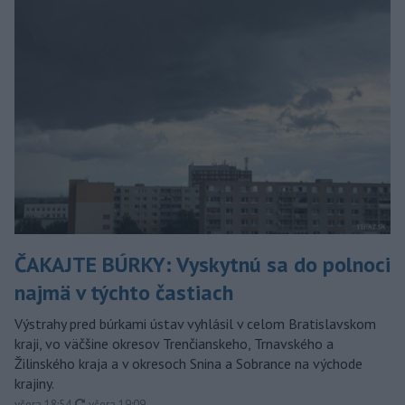
ČAKAJTE BÚRKY: Vyskytnú sa do polnoci
najmä v týchto častiach
Výstrahy pred búrkami ústav vyhlásil v celom Bratislavskom
kraji, vo väčšine okresov Trenčianskeho, Trnavského a
Žilinského kraja a v okresoch Snina a Sobrance na východe
krajiny.
aktualizované
včera 18:54
,
včera 19:09