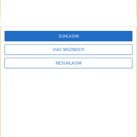
SÚHLASÍM
VIAC MOŽNOSTÍ
NESÚHLASÍM
....