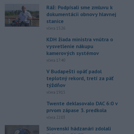
Ráž: Podpísali sme zmluvu k
dokumentácii obnovy hlavnej
stanice
včera 15:26
KDH žiada ministra vnútra o
vysvetlenie nákupu
kamerových systémov
včera 17:40
V Budapešti opäť padol
teplotný rekord, tretí za päť
týždňov
včera 19:15
Twente deklasovalo DAC 6:0 v
prvom zápase 3. predkola
včera 22:03
Slovenskí hádzanári zdolali