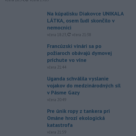
Na kúpalisku Diakovce UNIKALA
LÁTKA, osem ľudí skončilo v
nemocnici
aktualizované
včera 18:23
,
včera 21:38
Francúzski vinári sa po
požiaroch obávajú dymovej
príchute vo víne
včera 21:44
Uganda schválila vyslanie
vojakov do medzinárodných síl
v Pásme Gazy
včera 20:49
Pre únik ropy z tankera pri
Ománe hrozí ekologická
katastrofa
včera 21:59