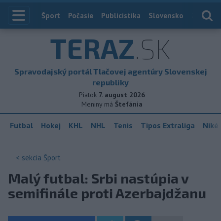
Index
Šport
Počasie
Publicistika
Slovensko
Zahranič
TERAZ
.SK
Spravodajský portál Tlačovej agentúry Slovenskej
republiky
Piatok
7. august 2026
Meniny má
Štefánia
Futbal
Hokej
KHL
NHL
Tenis
Tipos Extraliga
Niké 
< sekcia
Šport
Malý futbal: Srbi nastúpia v
semifinále proti Azerbajdžanu