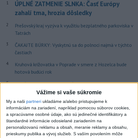
ÚPLNÉ ZATMENIE SLNKA: Časť Európy
1
zahalí tma, hrozia dôsledky
2
Prešovský kraj vyzýva k využitiu bezplatného parkoviska v
Tatrách
3
ČAKAJTE BÚRKY: Vyskytnú sa do polnoci najmä v týchto
častiach
4
Kruhová križovatka v Poprade v smere z Hozelca bude
hotová budúci rok
5
V Košiciach Nad jazerom začína výstavba
chodníka,otvorili aj pumptrack
Vážime si vaše súkromie
My a naši
partneri
ukladáme a/alebo pristupujeme k
6
Na kúpalisku Diakovce UNIKALA LÁTKA, osem ľudí
informáciám na zariadení, napríklad pomocou súborov cookies,
skončilo v nemocnici
a spracúvame osobné údaje, ako sú jedinečné identifikátory a
štandardné informácie odosielané zariadením na
7
Mesto Martin vypovedalo zmluvy na tri rozpracované
personalizovanú reklamu a obsah, meranie reklamy a obsahu,
investičné akcie
prieskumy publika a vývoj služieb.
S vaším povolením môže