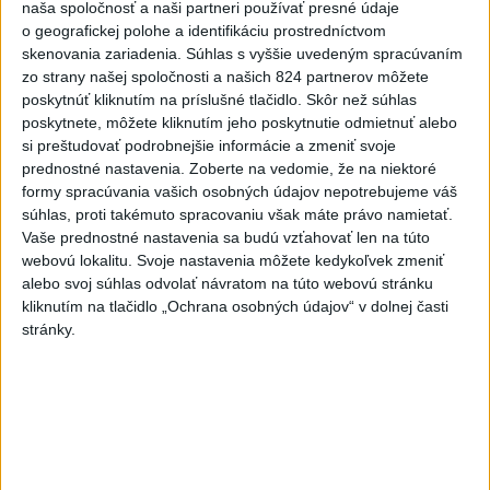
naša spoločnosť a naši partneri používať presné údaje
Najnovšie správy na Teraz.sk
o geografickej polohe a identifikáciu prostredníctvom
skenovania zariadenia. Súhlas s vyššie uvedeným spracúvaním
Vyhlásenia
zo strany našej spoločnosti a našich 824 partnerov môžete
poskytnúť kliknutím na príslušné tlačidlo. Skôr než súhlas
Priame prenosy z Národnej rady SR
poskytnete, môžete kliknutím jeho poskytnutie odmietnuť alebo
si preštudovať podrobnejšie informácie a zmeniť svoje
prednostné nastavenia.
Zoberte na vedomie, že na niektoré
formy spracúvania vašich osobných údajov nepotrebujeme váš
súhlas, proti takémuto spracovaniu však máte právo namietať.
Politika na sociálnych sieťach
Vaše prednostné nastavenia sa budú vzťahovať len na túto
webovú lokalitu. Svoje nastavenia môžete kedykoľvek zmeniť
alebo svoj súhlas odvolať návratom na túto webovú stránku
Zobraziť viac
Info
kliknutím na tlačidlo „Ochrana osobných údajov“ v dolnej časti
stránky.
Najnovšie videá
Najsledovanejšie videá
V ROKU 2015 NÁS KRITIZOVALI. DNES
OPAKUJÚ NAŠE SLOVÁ
včera 17:35
|
Šutaj Eštok Matúš
|
1084
zobrazení