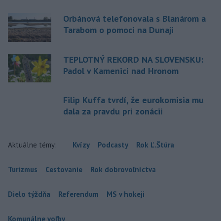
Orbánová telefonovala s Blanárom a
Tarabom o pomoci na Dunaji
TEPLOTNÝ REKORD NA SLOVENSKU:
Padol v Kamenici nad Hronom
Filip Kuffa tvrdí, že eurokomisia mu
dala za pravdu pri zonácii
Aktuálne témy:
Kvízy
Podcasty
Rok Ľ.Štúra
Turizmus
Cestovanie
Rok dobrovoľníctva
Dielo týždňa
Referendum
MS v hokeji
Komunálne voľby