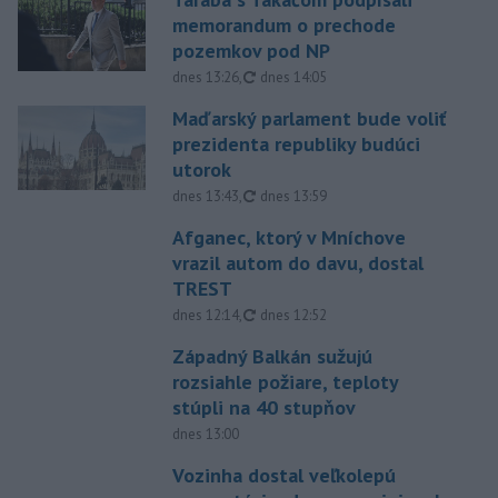
memorandum o prechode
pozemkov pod NP
aktualizované
dnes 13:26
,
dnes 14:05
Maďarský parlament bude voliť
prezidenta republiky budúci
utorok
aktualizované
dnes 13:43
,
dnes 13:59
Afganec, ktorý v Mníchove
vrazil autom do davu, dostal
TREST
aktualizované
dnes 12:14
,
dnes 12:52
Západný Balkán sužujú
rozsiahle požiare, teploty
stúpli na 40 stupňov
dnes 13:00
Vozinha dostal veľkolepú