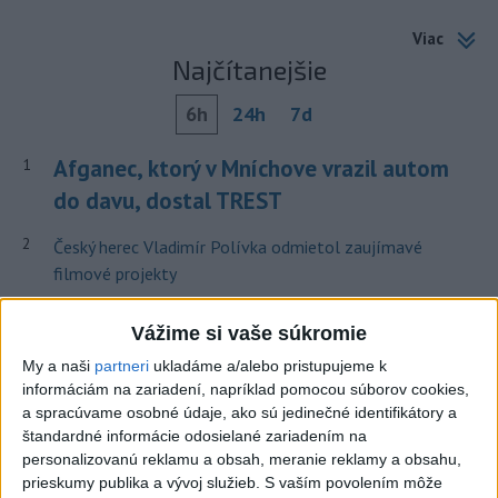
Viac
Najčítanejšie
6h
24h
7d
Afganec, ktorý v Mníchove vrazil autom
1
do davu, dostal TREST
2
Český herec Vladimír Polívka odmietol zaujímavé
filmové projekty
3
Mesto Martin vypovedalo zmluvy na tri rozpracované
Vážime si vaše súkromie
investičné akcie
My a naši
partneri
ukladáme a/alebo pristupujeme k
4
Orbánová telefonovala s Blanárom a Tarabom o pomoci
informáciám na zariadení, napríklad pomocou súborov cookies,
na Dunaji
a spracúvame osobné údaje, ako sú jedinečné identifikátory a
štandardné informácie odosielané zariadením na
5
Predstavitelia Mladého Hlasu podali trestné oznámenie
personalizovanú reklamu a obsah, meranie reklamy a obsahu,
na I. Korčoka
prieskumy publika a vývoj služieb.
S vaším povolením môže