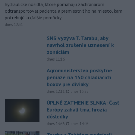
hydraulické nosidlá, ktoré pomáhajú záchranárom
odtransportovať pacienta a premiestniť ho na miesto, kam
potrebujú, a ďalšie pomôcky.
dnes 12:31
SNS vyzýva T. Tarabu, aby
navrhol zrušenie uznesení k
zonáciám
dnes 11:16
Agroministerstvo poskytne
peniaze na 150 chladiacich
boxov pre diviaky
aktualizované
dnes 12:11
,
dnes 13:22
ÚPLNÉ ZATMENIE SLNKA: Časť
Európy zahalí tma, hrozia
dôsledky
aktualizované
dnes 13:35
,
dnes 14:03
Taraba s Takáčom podpísali