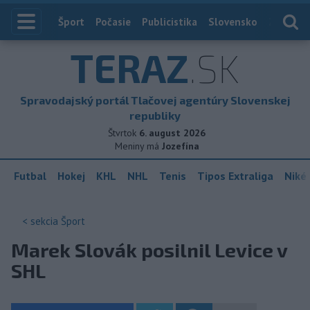
Index
Šport
Počasie
Publicistika
Slovensko
Zahranič
TERAZ
.SK
Spravodajský portál Tlačovej agentúry Slovenskej
republiky
Štvrtok
6. august 2026
Meniny má
Jozefína
Futbal
Hokej
KHL
NHL
Tenis
Tipos Extraliga
Niké 
< sekcia
Šport
Marek Slovák posilnil Levice v
SHL