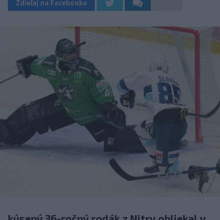
Zdieľaj na Facebooku
kúsený 36-ročný rodák z Nitry obliekal v