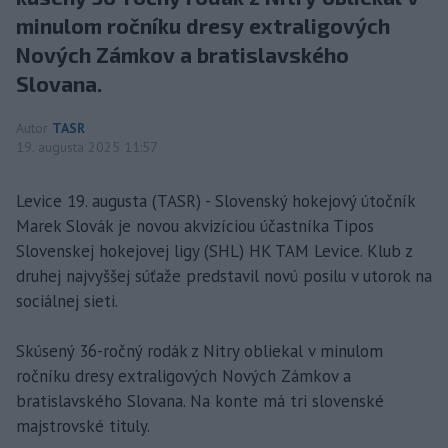
minulom ročníku dresy extraligových
Nových Zámkov a bratislavského
Slovana.
Autor
TASR
19. augusta 2025 11:57
Levice 19. augusta (TASR) - Slovenský hokejový útočník
Marek Slovák je novou akvizíciou účastníka Tipos
Slovenskej hokejovej ligy (SHL) HK TAM Levice. Klub z
druhej najvyššej súťaže predstavil novú posilu v utorok na
sociálnej sieti.
Skúsený 36-ročný rodák z Nitry obliekal v minulom
ročníku dresy extraligových Nových Zámkov a
bratislavského Slovana. Na konte má tri slovenské
majstrovské tituly.