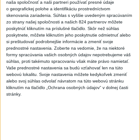
naša spoločnosť a naši partneri používať presné údaje
6
V Košiciach Nad jazerom začína výstavba
o geografickej polohe a identifikáciu prostredníctvom
chodníka,otvorili aj pumptrack
skenovania zariadenia. Súhlas s vyššie uvedeným spracúvaním
zo strany našej spoločnosti a našich 824 partnerov môžete
7
ZRÁŽKA VLAKU S AUTOM V LOZORNE: Rušňovodič jej
poskytnúť kliknutím na príslušné tlačidlo. Skôr než súhlas
už nedokázal zabrániť
poskytnete, môžete kliknutím jeho poskytnutie odmietnuť alebo
si preštudovať podrobnejšie informácie a zmeniť svoje
prednostné nastavenia.
Zoberte na vedomie, že na niektoré
Najnovšie správy na Teraz.sk
formy spracúvania vašich osobných údajov nepotrebujeme váš
súhlas, proti takémuto spracovaniu však máte právo namietať.
Vyhlásenia
Vaše prednostné nastavenia sa budú vzťahovať len na túto
webovú lokalitu. Svoje nastavenia môžete kedykoľvek zmeniť
Priame prenosy z Národnej rady SR
alebo svoj súhlas odvolať návratom na túto webovú stránku
kliknutím na tlačidlo „Ochrana osobných údajov“ v dolnej časti
stránky.
Politika na sociálnych sieťach
Zobraziť viac
Info