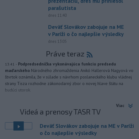
prezentáciu, dres mu priniesol
parašutista
dnes 11:40
Deväť Slovákov zabojuje na ME
v Paríži o čo najlepšie výsledky
dnes 13:05
Práve teraz
-
Podpredsedníčka vykonávajúca funkciu predsedu
13:41
maďarského
Národného zhromaždenia Anikó Hallerová Nagyová vo
štvrtok oznámila, že v súlade s návrhom poslaneckého klubu vládnej
strany Tisza rozhodne zákonodarný zbor o novej hlave štátu na
budúci utorok.
Viac
Videá a prenosy TASR TV
Deväť Slovákov zabojuje na ME v Paríži
o čo najlepšie výsledky