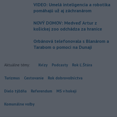
VIDEO: Umelá inteligencia a robotika
pomáhajú už aj záchranárom
NOVÝ DOMOV: Medveď Artur z
košickej zoo odchádza za hranice
Orbánová telefonovala s Blanárom a
Tarabom o pomoci na Dunaji
Aktuálne témy:
Kvízy
Podcasty
Rok Ľ.Štúra
Turizmus
Cestovanie
Rok dobrovoľníctva
Dielo týždňa
Referendum
MS v hokeji
Komunálne voľby