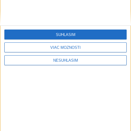
....
SÚHLASÍM
VIAC MOŽNOSTÍ
NESÚHLASÍM
....