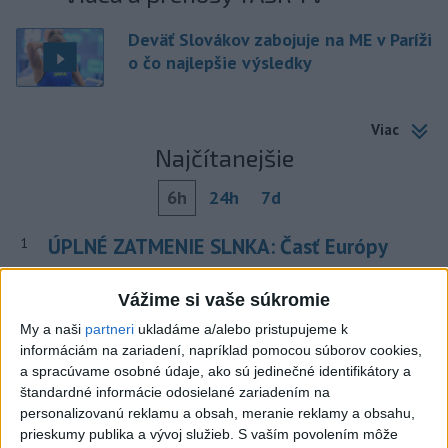
Deväť Slovákov zabojuje na ME v Paríži
o čo najlepšie výsledky
Viac
Najčítanejšie
6h
24h
7d
ÚPLNÉ ZATMENIE SLNKA: Časť Európy
1
zahalí tma, hrozia dôsledky
Vážime si vaše súkromie
2
Kruhová križovatka v Poprade v smere z Hozelca bude
My a naši
partneri
ukladáme a/alebo pristupujeme k
hotová budúci rok
informáciám na zariadení, napríklad pomocou súborov cookies,
a spracúvame osobné údaje, ako sú jedinečné identifikátory a
3
V Košiciach Nad jazerom začína výstavba
štandardné informácie odosielané zariadením na
chodníka,otvorili aj pumptrack
personalizovanú reklamu a obsah, meranie reklamy a obsahu,
prieskumy publika a vývoj služieb.
S vaším povolením môže
4
Na kúpalisku Diakovce UNIKALA LÁTKA, osem ľudí