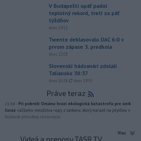
V Budapešti opäť padol
teplotný rekord, tretí za päť
týždňov
dnes 19:15
Twente deklasovalo DAC 6:0 v
prvom zápase 3. predkola
dnes 22:03
Slovenskí hádzanári zdolali
Taliansko 38:37
aktualizované
dnes 16:28
,
dnes 19:55
Práve teraz
-
Pri pobreží Ománu hrozí ekologická katastrofa pre únik
21:58
čoraz
väčšieho množstva ropy z tankera, ktorý narazil na plytčinu v
blízkosti prírodnej rezervácie.
Viac
Videá a prenosy TASR TV