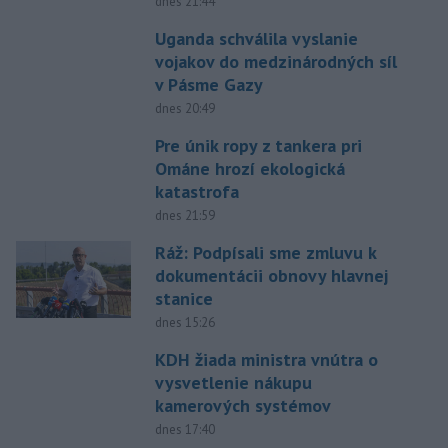
dnes 21:44
Uganda schválila vyslanie
vojakov do medzinárodných síl
v Pásme Gazy
dnes 20:49
Pre únik ropy z tankera pri
Ománe hrozí ekologická
katastrofa
dnes 21:59
Ráž: Podpísali sme zmluvu k
dokumentácii obnovy hlavnej
stanice
dnes 15:26
KDH žiada ministra vnútra o
vysvetlenie nákupu
kamerových systémov
dnes 17:40