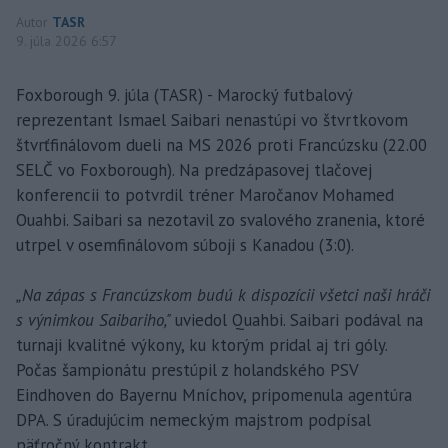
Autor
TASR
9. júla 2026 6:57
Foxborough 9. júla (TASR) - Marocký futbalový
reprezentant Ismael Saibari nenastúpi vo štvrtkovom
štvrťfinálovom dueli na MS 2026 proti Francúzsku (22.00
SELČ vo Foxborough). Na predzápasovej tlačovej
konferencii to potvrdil tréner Maročanov Mohamed
Ouahbi. Saibari sa nezotavil zo svalového zranenia, ktoré
utrpel v osemfinálovom súboji s Kanadou (3:0).
„Na zápas s Francúzskom budú k dispozícii všetci naši hráči
s výnimkou Saibariho,"
uviedol Quahbi. Saibari podával na
turnaji kvalitné výkony, ku ktorým pridal aj tri góly.
Počas šampionátu prestúpil z holandského PSV
Eindhoven do Bayernu Mníchov, pripomenula agentúra
DPA. S úradujúcim nemeckým majstrom podpísal
päťročný kontrakt.