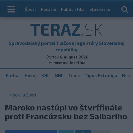
Index
Šport
Počasie
Publicistika
Slovensko
Zahranič
TERAZ
.SK
Spravodajský portál Tlačovej agentúry Slovenskej
republiky
Štvrtok
6. august 2026
Meniny má
Jozefína
Futbal
Hokej
KHL
NHL
Tenis
Tipos Extraliga
Niké 
< sekcia
Šport
Maroko nastúpi vo štvrťfinále
proti Francúzsku bez Saibariho