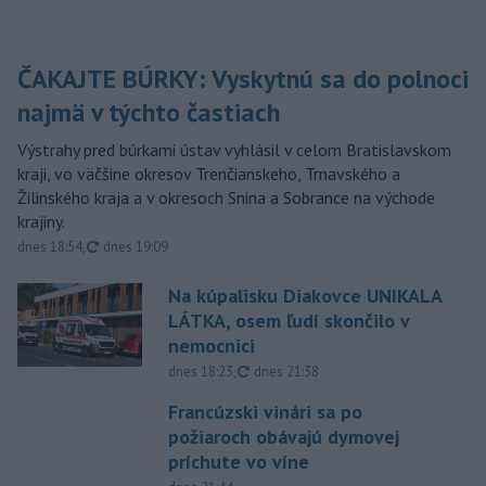
ČAKAJTE BÚRKY: Vyskytnú sa do polnoci
najmä v týchto častiach
Výstrahy pred búrkami ústav vyhlásil v celom Bratislavskom
kraji, vo väčšine okresov Trenčianskeho, Trnavského a
Žilinského kraja a v okresoch Snina a Sobrance na východe
krajiny.
aktualizované
dnes 18:54
,
dnes 19:09
Na kúpalisku Diakovce UNIKALA
LÁTKA, osem ľudí skončilo v
nemocnici
aktualizované
dnes 18:23
,
dnes 21:38
Francúzski vinári sa po
požiaroch obávajú dymovej
príchute vo víne