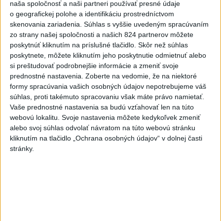
naša spoločnosť a naši partneri používať presné údaje
skončilo v nemocnici
o geografickej polohe a identifikáciu prostredníctvom
skenovania zariadenia. Súhlas s vyššie uvedeným spracúvaním
5
Afganec, ktorý v Mníchove vrazil autom do davu, dostal
zo strany našej spoločnosti a našich 824 partnerov môžete
TREST
poskytnúť kliknutím na príslušné tlačidlo. Skôr než súhlas
poskytnete, môžete kliknutím jeho poskytnutie odmietnuť alebo
6
ĎALŠÍ TEPLOTNÝ REKORD: Tentoraz padol v Dolných
si preštudovať podrobnejšie informácie a zmeniť svoje
Plachtinciach
prednostné nastavenia.
Zoberte na vedomie, že na niektoré
formy spracúvania vašich osobných údajov nepotrebujeme váš
7
DPB: Všetky autobusy a trolejbusy majú klimatizáciu
súhlas, proti takémuto spracovaniu však máte právo namietať.
Vaše prednostné nastavenia sa budú vzťahovať len na túto
Najnovšie správy na Teraz.sk
webovú lokalitu. Svoje nastavenia môžete kedykoľvek zmeniť
alebo svoj súhlas odvolať návratom na túto webovú stránku
Vyhlásenia
kliknutím na tlačidlo „Ochrana osobných údajov“ v dolnej časti
stránky.
Priame prenosy z Národnej rady SR
Politika na sociálnych sieťach