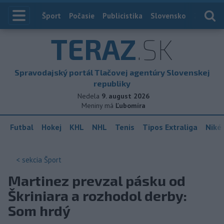
Index
Šport
Počasie
Publicistika
Slovensko
Zahranič
TERAZ
.SK
Spravodajský portál Tlačovej agentúry Slovenskej
republiky
Nedela
9. august 2026
Meniny má
Ľubomíra
Futbal
Hokej
KHL
NHL
Tenis
Tipos Extraliga
Niké 
< sekcia
Šport
Martinez prevzal pásku od
Škriniara a rozhodol derby:
Som hrdý