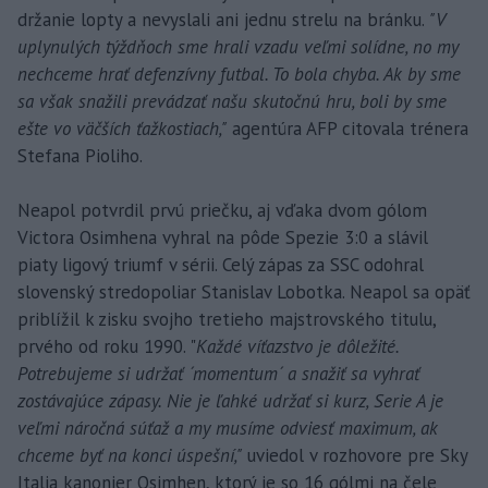
držanie lopty a nevyslali ani jednu strelu na bránku.
"V
uplynulých týždňoch sme hrali vzadu veľmi solídne, no my
nechceme hrať defenzívny futbal. To bola chyba. Ak by sme
sa však snažili prevádzať našu skutočnú hru, boli by sme
ešte vo väčších ťažkostiach,"
agentúra AFP citovala trénera
Stefana Pioliho.
Neapol potvrdil prvú priečku, aj vďaka dvom gólom
Victora Osimhena vyhral na pôde Spezie 3:0 a slávil
piaty ligový triumf v sérii. Celý zápas za SSC odohral
slovenský stredopoliar Stanislav Lobotka. Neapol sa opäť
priblížil k zisku svojho tretieho majstrovského titulu,
prvého od roku 1990. "
Každé víťazstvo je dôležité.
Potrebujeme si udržať ´momentum´ a snažiť sa vyhrať
zostávajúce zápasy. Nie je ľahké udržať si kurz, Serie A je
veľmi náročná súťaž a my musíme odviesť maximum, ak
chceme byť na konci úspešní,"
uviedol v rozhovore pre Sky
Italia kanonier Osimhen, ktorý je so 16 gólmi na čele