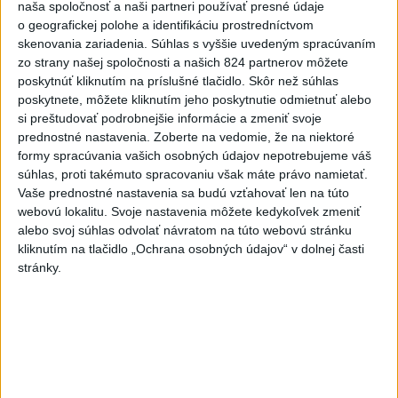
naša spoločnosť a naši partneri používať presné údaje
slová vás potrápia
o geografickej polohe a identifikáciu prostredníctvom
dnes 7:00
skenovania zariadenia. Súhlas s vyššie uvedeným spracúvaním
zo strany našej spoločnosti a našich 824 partnerov môžete
V prípade únosu študentky
poskytnúť kliknutím na príslušné tlačidlo. Skôr než súhlas
Sone majú odznieť záverečné
poskytnete, môžete kliknutím jeho poskytnutie odmietnuť alebo
reči
si preštudovať podrobnejšie informácie a zmeniť svoje
dnes 9:36
prednostné nastavenia.
Zoberte na vedomie, že na niektoré
formy spracúvania vašich osobných údajov nepotrebujeme váš
Zelenskyj: Severná Kórea pošle
súhlas, proti takémuto spracovaniu však máte právo namietať.
do Ruska až 50.000 vojakov
Vaše prednostné nastavenia sa budú vzťahovať len na túto
dnes 8:46
webovú lokalitu. Svoje nastavenia môžete kedykoľvek zmeniť
alebo svoj súhlas odvolať návratom na túto webovú stránku
POKUS O VRAŽDU: Polícia
kliknutím na tlačidlo „Ochrana osobných údajov“ v dolnej časti
obvinila mladíkov, ktorí
stránky.
zaútočili na taxikára
dnes 11:40
Agrorezort: Výmera lesných
pozemkov a porastov sa
dlhodobo zvyšuje