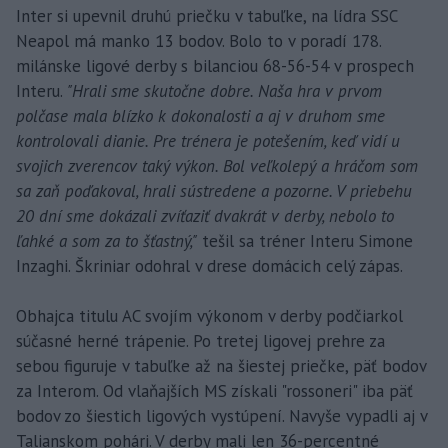
Inter si upevnil druhú priečku v tabuľke, na lídra SSC
Neapol má manko 13 bodov. Bolo to v poradí 178.
milánske ligové derby s bilanciou 68-56-54 v prospech
Interu.
"Hrali sme skutočne dobre. Naša hra v prvom
polčase mala blízko k dokonalosti a aj v druhom sme
kontrolovali dianie. Pre trénera je potešením, keď vidí u
svojich zverencov taký výkon. Bol veľkolepý a hráčom som
sa zaň poďakoval, hrali sústredene a pozorne. V priebehu
20 dní sme dokázali zvíťaziť dvakrát v derby, nebolo to
ľahké a som za to šťastný,"
tešil sa tréner Interu Simone
Inzaghi. Škriniar odohral v drese domácich celý zápas.
Obhajca titulu AC svojím výkonom v derby podčiarkol
súčasné herné trápenie. Po tretej ligovej prehre za
sebou figuruje v tabuľke až na šiestej priečke, päť bodov
za Interom. Od vlaňajších MS získali "rossoneri" iba päť
bodov zo šiestich ligových vystúpení. Navyše vypadli aj v
Talianskom pohári. V derby mali len 36-percentné