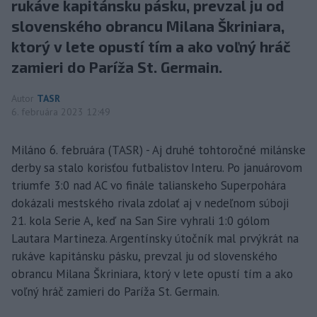
rukáve kapitánsku pásku, prevzal ju od
slovenského obrancu Milana Škriniara,
ktorý v lete opustí tím a ako voľný hráč
zamieri do Paríža St. Germain.
Autor
TASR
6. februára 2023 12:49
Miláno 6. februára (TASR) - Aj druhé tohtoročné milánske
derby sa stalo korisťou futbalistov Interu. Po januárovom
triumfe 3:0 nad AC vo finále talianskeho Superpohára
dokázali mestského rivala zdolať aj v nedeľnom súboji
21. kola Serie A, keď na San Sire vyhrali 1:0 gólom
Lautara Martineza. Argentínsky útočník mal prvýkrát na
rukáve kapitánsku pásku, prevzal ju od slovenského
obrancu Milana Škriniara, ktorý v lete opustí tím a ako
voľný hráč zamieri do Paríža St. Germain.