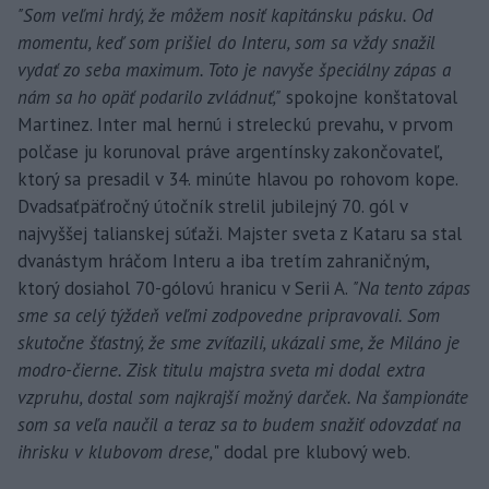
"Som veľmi hrdý, že môžem nosiť kapitánsku pásku. Od
momentu, keď som prišiel do Interu, som sa vždy snažil
vydať zo seba maximum. Toto je navyše špeciálny zápas a
nám sa ho opäť podarilo zvládnuť,"
spokojne konštatoval
Martinez. Inter mal hernú i streleckú prevahu, v prvom
polčase ju korunoval práve argentínsky zakončovateľ,
ktorý sa presadil v 34. minúte hlavou po rohovom kope.
Dvadsaťpäťročný útočník strelil jubilejný 70. gól v
najvyššej talianskej súťaži. Majster sveta z Kataru sa stal
dvanástym hráčom Interu a iba tretím zahraničným,
ktorý dosiahol 70-gólovú hranicu v Serii A.
"Na tento zápas
sme sa celý týždeň veľmi zodpovedne pripravovali. Som
skutočne šťastný, že sme zvíťazili, ukázali sme, že Miláno je
modro-čierne. Zisk titulu majstra sveta mi dodal extra
vzpruhu, dostal som najkrajší možný darček. Na šampionáte
som sa veľa naučil a teraz sa to budem snažiť odovzdať na
ihrisku v klubovom drese,
" dodal pre klubový web.