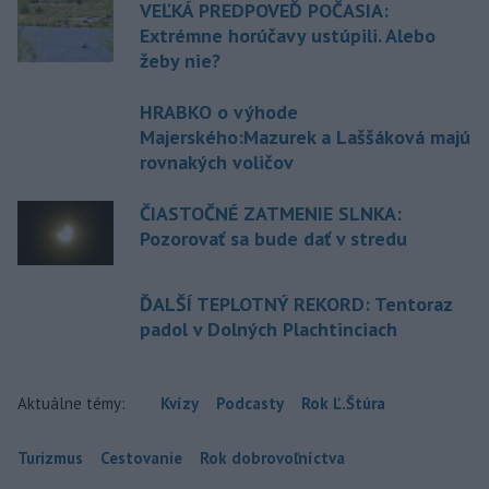
VEĽKÁ PREDPOVEĎ POČASIA:
Extrémne horúčavy ustúpili. Alebo
žeby nie?
HRABKO o výhode
Majerského:Mazurek a Laššáková majú
rovnakých voličov
ČIASTOČNÉ ZATMENIE SLNKA:
Pozorovať sa bude dať v stredu
ĎALŠÍ TEPLOTNÝ REKORD: Tentoraz
padol v Dolných Plachtinciach
Aktuálne témy:
Kvízy
Podcasty
Rok Ľ.Štúra
Turizmus
Cestovanie
Rok dobrovoľníctva