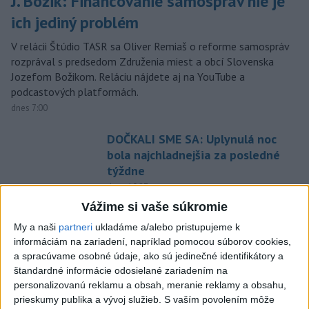
J. Božik: Financovanie samospráv nie je
ich jediný problém
V relácii Štúdio TASR sa Oliver Remiaš o reforme samospráv
rozprával s predsedom Združenia miest a obcí Slovenska
Jozefom Božikom. Reláciu nájdete aj na YouTube a
podcastových platformách.
dnes 7:00
DOČKALI SME SA: Uplynulá noc
bola najchladnejšia za posledné
týždne
dnes 10:27
Vážime si vaše súkromie
Venhart:Bomba v Nagasaki bola
silnejšia ako v Hirošime,no
My a naši
partneri
ukladáme a/alebo pristupujeme k
informáciám na zariadení, napríklad pomocou súborov cookies,
menej účinná
a spracúvame osobné údaje, ako sú jedinečné identifikátory a
dnes 8:24
štandardné informácie odosielané zariadením na
OTESTUJTE SA: Rozumiete
personalizovanú reklamu a obsah, meranie reklamy a obsahu,
prieskumy publika a vývoj služieb.
S vaším povolením môže
slovenským nárečiam? Tieto