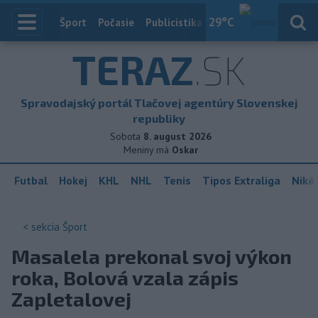
29
°C
Index
Šport
Počasie
Publicistika
Slovensko
Zahranič
TERAZ
.SK
Spravodajský portál Tlačovej agentúry Slovenskej
republiky
Sobota
8. august 2026
Meniny má
Oskar
Futbal
Hokej
KHL
NHL
Tenis
Tipos Extraliga
Niké 
< sekcia
Šport
Masalela prekonal svoj výkon
roka, Bolová vzala zápis
Zapletalovej