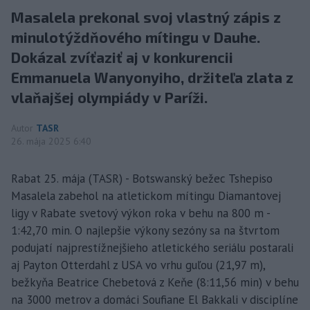
Masalela prekonal svoj vlastný zápis z
minulotýždňového mítingu v Dauhe.
Dokázal zvíťaziť aj v konkurencii
Emmanuela Wanyonyiho, držiteľa zlata z
vlaňajšej olympiády v Paríži.
Autor
TASR
26. mája 2025 6:40
Rabat 25. mája (TASR) - Botswanský bežec Tshepiso
Masalela zabehol na atletickom mítingu Diamantovej
ligy v Rabate svetový výkon roka v behu na 800 m -
1:42,70 min. O najlepšie výkony sezóny sa na štvrtom
podujatí najprestížnejšieho atletického seriálu postarali
aj Payton Otterdahl z USA vo vrhu guľou (21,97 m),
bežkyňa Beatrice Chebetová z Keňe (8:11,56 min) v behu
na 3000 metrov a domáci Soufiane El Bakkali v disciplíne