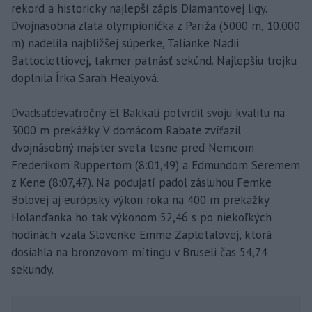
rekord a historicky najlepší zápis Diamantovej ligy.
Dvojnásobná zlatá olympionička z Paríža (5000 m, 10.000
m) nadelila najbližšej súperke, Talianke Nadii
Battoclettiovej, takmer pätnásť sekúnd. Najlepšiu trojku
doplnila Írka Sarah Healyová.
Dvadsaťdeväťročný El Bakkali potvrdil svoju kvalitu na
3000 m prekážky. V domácom Rabate zvíťazil
dvojnásobný majster sveta tesne pred Nemcom
Frederikom Ruppertom (8:01,49) a Edmundom Seremem
z Kene (8:07,47). Na podujatí padol zásluhou Femke
Bolovej aj európsky výkon roka na 400 m prekážky.
Holanďanka ho tak výkonom 52,46 s po niekoľkých
hodinách vzala Slovenke Emme Zapletalovej, ktorá
dosiahla na bronzovom mítingu v Bruseli čas 54,74
sekundy.