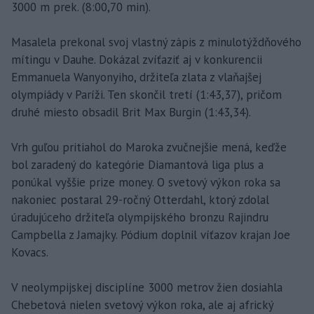
3000 m prek. (8:00,70 min).
Masalela prekonal svoj vlastný zápis z minulotýždňového
mítingu v Dauhe. Dokázal zvíťaziť aj v konkurencii
Emmanuela Wanyonyiho, držiteľa zlata z vlaňajšej
olympiády v Paríži. Ten skončil tretí (1:43,37), pričom
druhé miesto obsadil Brit Max Burgin (1:43,34).
Vrh guľou pritiahol do Maroka zvučnejšie mená, keďže
bol zaradený do kategórie Diamantová liga plus a
ponúkal vyššie prize money. O svetový výkon roka sa
nakoniec postaral 29-ročný Otterdahl, ktorý zdolal
úradujúceho držiteľa olympijského bronzu Rajindru
Campbella z Jamajky. Pódium doplnil víťazov krajan Joe
Kovacs.
V neolympijskej disciplíne 3000 metrov žien dosiahla
Chebetová nielen svetový výkon roka, ale aj africký