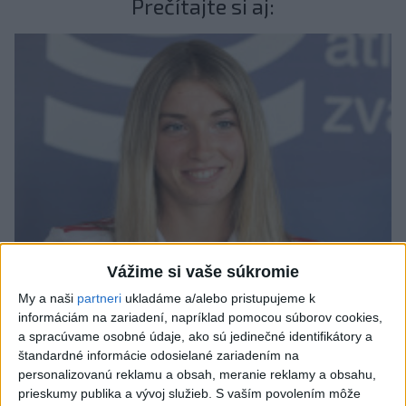
Prečítajte si aj:
Vážime si vaše súkromie
My a naši
partneri
ukladáme a/alebo pristupujeme k
Zapletalová zabehla v Bruseli európsky výkon roka
informáciám na zariadení, napríklad pomocou súborov cookies,
na 400 m prek.
a spracúvame osobné údaje, ako sú jedinečné identifikátory a
štandardné informácie odosielané zariadením na
personalizovanú reklamu a obsah, meranie reklamy a obsahu,
prieskumy publika a vývoj služieb.
S vaším povolením môže