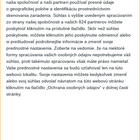
naša spoločnosť a naši partneri používať presné údaje
o geografickej polohe a identifikáciu prostredníctvom
skenovania zariadenia. Súhlas s vyššie uvedeným spracúvaním
zo strany našej spoločnosti a našich 824 partnerov môžete
poskytnúť kliknutím na príslušné tlačidlo. Skôr než súhlas
poskytnete, môžete kliknutím jeho poskytnutie odmietnuť alebo
si preštudovať podrobnejšie informácie a zmeniť svoje
prednostné nastavenia.
Zoberte na vedomie, že na niektoré
formy spracúvania vašich osobných údajov nepotrebujeme váš
súhlas, proti takémuto spracovaniu však máte právo namietať.
Vaše prednostné nastavenia sa budú vzťahovať len na túto
webovú lokalitu. Svoje nastavenia môžete kedykoľvek zmeniť
Rekordérka Seidlová pokorila ďalší míľnik - odbehla
alebo svoj súhlas odvolať návratom na túto webovú stránku
svoj 530. maratón
kliknutím na tlačidlo „Ochrana osobných údajov“ v dolnej časti
stránky.