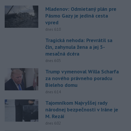
Mladenov: Odmietaný plán pre
Pásmo Gazy je jediná cesta
vpred
dnes 6:10
Tragická nehoda: Prevrátil sa
čln, zahynula žena a jej 5-
mesačná dcéra
dnes 6:05
Trump vymenoval Willa Scharfa
za nového právneho poradcu
Bieleho domu
dnes 6:14
Tajomníkom Najvyššej rady
národnej bezpečnosti v Iráne je
M. Rezáí
dnes 6:02