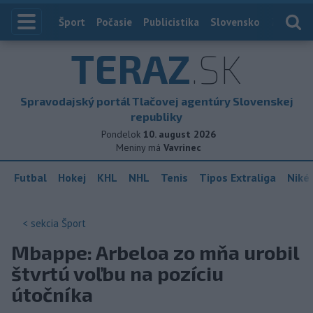
Index
Šport
Počasie
Publicistika
Slovensko
Zahranič
TERAZ
.SK
Spravodajský portál Tlačovej agentúry Slovenskej
republiky
Pondelok
10. august 2026
Meniny má
Vavrinec
Futbal
Hokej
KHL
NHL
Tenis
Tipos Extraliga
Niké 
< sekcia
Šport
Mbappe: Arbeloa zo mňa urobil
štvrtú voľbu na pozíciu
útočníka