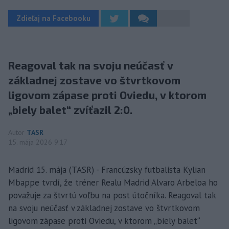
Zdieľaj na Facebooku
Reagoval tak na svoju neúčasť v
základnej zostave vo štvrtkovom
ligovom zápase proti Oviedu, v ktorom
„biely balet“ zvíťazil 2:0.
Autor
TASR
15. mája 2026 9:17
Madrid 15. mája (TASR) - Francúzsky futbalista Kylian
Mbappe tvrdí, že tréner Realu Madrid Alvaro Arbeloa ho
považuje za štvrtú voľbu na post útočníka. Reagoval tak
na svoju neúčasť v základnej zostave vo štvrtkovom
ligovom zápase proti Oviedu, v ktorom „biely balet“