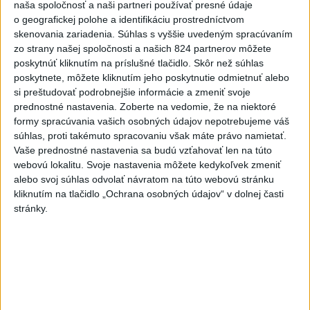
naša spoločnosť a naši partneri používať presné údaje
body
o geografickej polohe a identifikáciu prostredníctvom
aktualizované
včera 19:00
,
včera 20:10
skenovania zariadenia. Súhlas s vyššie uvedeným spracúvaním
zo strany našej spoločnosti a našich 824 partnerov môžete
Práve teraz
poskytnúť kliknutím na príslušné tlačidlo. Skôr než súhlas
poskytnete, môžete kliknutím jeho poskytnutie odmietnuť alebo
-
Medvedicu útočiacu v nedeľu (9. 8.) na 42-ročného muža
07:03
si preštudovať podrobnejšie informácie a zmeniť svoje
pri Turanoch
sa podarilo eliminovať. Na sociálnej sieti o tom
prednostné nastavenia.
Zoberte na vedomie, že na niektoré
informoval štátny tajomník ministerstva životného prostredia Filip
formy spracúvania vašich osobných údajov nepotrebujeme váš
Kuffa.
súhlas, proti takémuto spracovaniu však máte právo namietať.
Vaše prednostné nastavenia sa budú vzťahovať len na túto
Viac
webovú lokalitu. Svoje nastavenia môžete kedykoľvek zmeniť
Videá a prenosy TASR TV
alebo svoj súhlas odvolať návratom na túto webovú stránku
kliknutím na tlačidlo „Ochrana osobných údajov“ v dolnej časti
Deväť Slovákov zabojuje na ME v Paríži
stránky.
o čo najlepšie výsledky
Viac
Najčítanejšie
6h
24h
7d