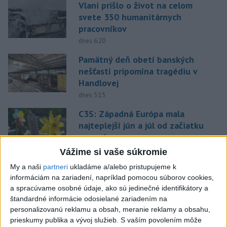
Vlani prišlo o život na celom
svete 350 humanitárnych
pracovníkov
dnes 6:20
Pamätný deň obetí banských
nešťastí pripomína tragédiu v
Handlovej
dnes 5:15
C3S: Západná Európa mala
najteplejší jún a júl od začiatku
meraní
dnes 6:16
Vážime si vaše súkromie
Vavrinec je vyrovnaný
My a naši
partneri
ukladáme a/alebo pristupujeme k
informáciám na zariadení, napríklad pomocou súborov cookies,
dnes 5:30
a spracúvame osobné údaje, ako sú jedinečné identifikátory a
štandardné informácie odosielané zariadením na
personalizovanú reklamu a obsah, meranie reklamy a obsahu,
PREKVAPENIE POD DUBŇOM:
prieskumy publika a vývoj služieb.
S vaším povolením môže
Skalica vezie zo Žiliny všetky