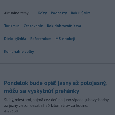
Aktuálne témy:
Kvízy
Podcasty
Rok Ľ.Štúra
Turizmus
Cestovanie
Rok dobrovoľníctva
Dielo týždňa
Referendum
MS v hokeji
Komunálne voľby
Pondelok bude opäť jasný až polojasný,
môžu sa vyskytnúť prehánky
Slabý, miestami, najmä cez deň na juhozápade, juhovýchodný
až južný vietor, desať až 25 kilometrov za hodinu.
dnes 5:30