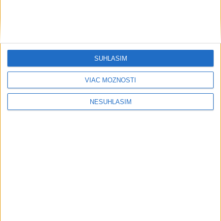
....
SÚHLASÍM
....
VIAC MOŽNOSTÍ
NESÚHLASÍM