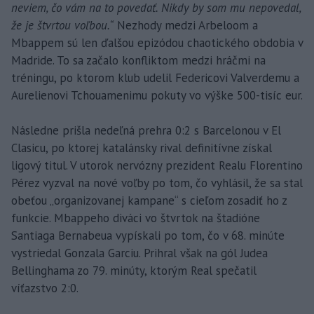
neviem, čo vám na to povedať. Nikdy by som mu nepovedal,
že je štvrtou voľbou.“
Nezhody medzi Arbeloom a
Mbappem sú len ďalšou epizódou chaotického obdobia v
Madride. To sa začalo konfliktom medzi hráčmi na
tréningu, po ktorom klub udelil Federicovi Valverdemu a
Aurelienovi Tchouamenimu pokuty vo výške 500-tisíc eur.
Následne prišla nedeľná prehra 0:2 s Barcelonou v El
Clasicu, po ktorej katalánsky rival definitívne získal
ligový titul. V utorok nervózny prezident Realu Florentino
Pérez vyzval na nové voľby po tom, čo vyhlásil, že sa stal
obeťou „organizovanej kampane“ s cieľom zosadiť ho z
funkcie. Mbappeho diváci vo štvrtok na štadióne
Santiaga Bernabeua vypískali po tom, čo v 68. minúte
vystriedal Gonzala Garciu. Prihral však na gól Judea
Bellinghama zo 79. minúty, ktorým Real spečatil
víťazstvo 2:0.