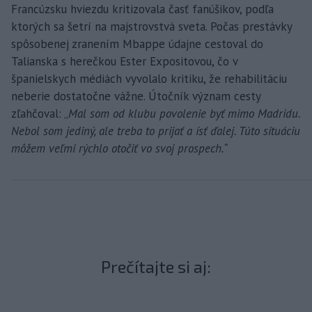
Francúzsku hviezdu kritizovala časť fanúšikov, podľa
ktorých sa šetrí na majstrovstvá sveta. Počas prestávky
spôsobenej zranením Mbappe údajne cestoval do
Talianska s herečkou Ester Expositovou, čo v
španielskych médiách vyvolalo kritiku, že rehabilitáciu
neberie dostatočne vážne. Útočník význam cesty
zľahčoval: „
Mal som od klubu povolenie byť mimo Madridu.
Nebol som jediný, ale treba to prijať a ísť ďalej. Túto situáciu
môžem veľmi rýchlo otočiť vo svoj prospech.“
Prečítajte si aj: