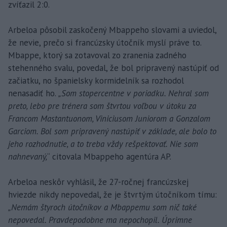
zvíťazil 2:0.
Arbeloa pôsobil zaskočený Mbappeho slovami a uviedol,
že nevie, prečo si francúzsky útočník myslí práve to.
Mbappe, ktorý sa zotavoval zo zranenia zadného
stehenného svalu, povedal, že bol pripravený nastúpiť od
začiatku, no španielsky kormidelník sa rozhodol
nenasadiť ho.
„Som stopercentne v poriadku. Nehral som
preto, lebo pre trénera som štvrtou voľbou v útoku za
Francom Mastantuonom, Viniciusom Juniorom a Gonzalom
Garciom. Bol som pripravený nastúpiť v základe, ale bolo to
jeho rozhodnutie, a to treba vždy rešpektovať. Nie som
nahnevaný,
“ citovala Mbappeho agentúra AP.
Arbeloa neskôr vyhlásil, že 27-ročnej francúzskej
hviezde nikdy nepovedal, že je štvrtým útočníkom tímu:
„Nemám štyroch útočníkov a Mbappemu som nič také
nepovedal. Pravdepodobne ma nepochopil. Úprimne