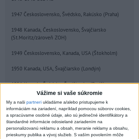
1947 Československo, Švédsko, Rakúsko (Praha)
1948 Kanada, Československo, Švajčiarsko
(St.Moritz/zároveň ZOH)
1949 Československo, Kanada, USA (Štokholm)
1950 Kanada, USA, Švajčiarsko (Londýn)
1951 Kanada, Švédsko, Švajčiarsko (Paríž)
Vážime si vaše súkromie
1952 Kanada, USA, Švédsko (Oslo/zároveň ZOH)
My a naši
partneri
ukladáme a/alebo pristupujeme k
informáciám na zariadení, napríklad pomocou súborov cookies,
1953 Švédsko, Francúzsko, NSR, Švajčiarsko,
a spracúvame osobné údaje, ako sú jedinečné identifikátory a
štandardné informácie odosielané zariadením na
(Zürich/Bazilej)
personalizovanú reklamu a obsah, meranie reklamy a obsahu,
prieskumy publika a vývoj služieb.
S vaším povolením môže
1954 ZSSR, Kanada, Švédsko, (Štokholm)