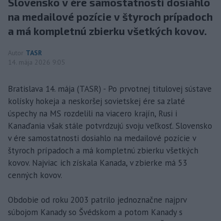
Slovensko v ére samostatnosti dosiahlo
na medailové pozície v štyroch prípadoch
a má kompletnú zbierku všetkých kovov.
Autor
TASR
14. mája 2026 9:05
Bratislava 14. mája (TASR) - Po prvotnej titulovej sústave
kolísky hokeja a neskoršej sovietskej ére sa zlaté
úspechy na MS rozdelili na viacero krajín, Rusi i
Kanaďania však stále potvrdzujú svoju veľkosť. Slovensko
v ére samostatnosti dosiahlo na medailové pozície v
štyroch prípadoch a má kompletnú zbierku všetkých
kovov. Najviac ich získala Kanada, v zbierke má 53
cenných kovov.
Obdobie od roku 2003 patrilo jednoznačne najprv
súbojom Kanady so Švédskom a potom Kanady s