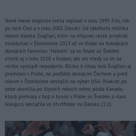
Nové meno majstrov sveta napísali v roku 1995 Fíni, rok
po nich Česi a v roku 2002 Slováci. Od takéhoto míľnika
neboli ďaleko Švajčiari, ktorí na víťaznej ceste prvýkrát
stroskotali v Štokholme 2013 až vo finále na hokejkách
domácich favoritov. "Helvéti" sa vo finále so Švédmi
stretli aj v roku 2018 v Kodani, ale ani vtedy sa im na
vrchol vystúpiť nepodarilo. Blízko k titulu boli Švajčiari aj
predvlani v Prahe, no podľahli domácim Čechom a pred
rokom v Štokholme nestačili na výber USA. Dvakrát po
sebe skončila po štyroch rokoch mimo pódia Kanada,
ktorá prehrala v boji o bronz v Prahe so Švédmi a vlani
šokujúco nestačila vo štvrťfinále na Dánsko (1:2).