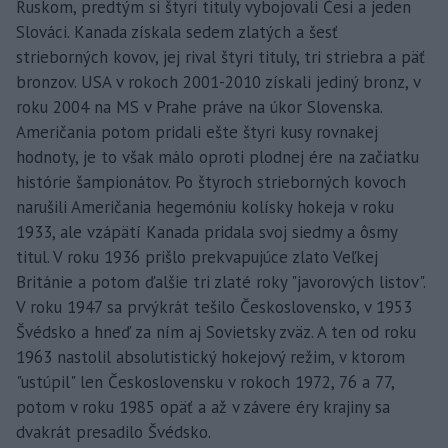
Ruskom, predtým si štyri tituly vybojovali Česi a jeden
Slováci. Kanada získala sedem zlatých a šesť
strieborných kovov, jej rival štyri tituly, tri striebra a päť
bronzov. USA v rokoch 2001-2010 získali jediný bronz, v
roku 2004 na MS v Prahe práve na úkor Slovenska.
Američania potom pridali ešte štyri kusy rovnakej
hodnoty, je to však málo oproti plodnej ére na začiatku
histórie šampionátov. Po štyroch strieborných kovoch
narušili Američania hegemóniu kolísky hokeja v roku
1933, ale vzápätí Kanada pridala svoj siedmy a ôsmy
titul. V roku 1936 prišlo prekvapujúce zlato Veľkej
Británie a potom ďalšie tri zlaté roky "javorových listov".
V roku 1947 sa prvýkrát tešilo Československo, v 1953
Švédsko a hneď za ním aj Sovietsky zväz. A ten od roku
1963 nastolil absolutistický hokejový režim, v ktorom
"ustúpil" len Československu v rokoch 1972, 76 a 77,
potom v roku 1985 opäť a až v závere éry krajiny sa
dvakrát presadilo Švédsko.