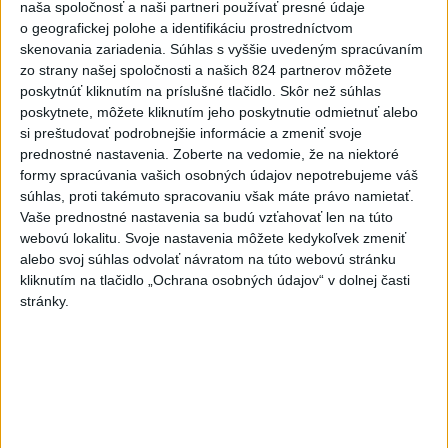
naša spoločnosť a naši partneri používať presné údaje
o geografickej polohe a identifikáciu prostredníctvom
1955 Kanada, ZSSR, Československo
skenovania zariadenia. Súhlas s vyššie uvedeným spracúvaním
(Krefeld/Dortmund/Kolín)
zo strany našej spoločnosti a našich 824 partnerov môžete
poskytnúť kliknutím na príslušné tlačidlo. Skôr než súhlas
poskytnete, môžete kliknutím jeho poskytnutie odmietnuť alebo
1956 ZSSR, USA, Kanada, (Cortina/zároveň ZOH)
si preštudovať podrobnejšie informácie a zmeniť svoje
prednostné nastavenia.
Zoberte na vedomie, že na niektoré
1957 Švédsko, ZSSR, Československo (Moskva)
formy spracúvania vašich osobných údajov nepotrebujeme váš
súhlas, proti takémuto spracovaniu však máte právo namietať.
Vaše prednostné nastavenia sa budú vzťahovať len na túto
1958 Kanada, ZSSR, Švédsko (Oslo)
webovú lokalitu. Svoje nastavenia môžete kedykoľvek zmeniť
alebo svoj súhlas odvolať návratom na túto webovú stránku
1959 Kanada, ZSSR, Československo
kliknutím na tlačidlo „Ochrana osobných údajov“ v dolnej časti
(Praha/Bratislava)
stránky.
1960 USA, Kanada, ZSSR (Squaw Valley/zároveň
ZOH)
1961 Kanada, Československo, ZSSR
Ženeva/Lausanne)