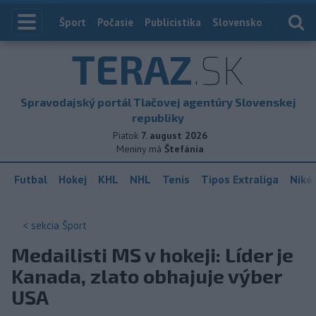
Index
Šport
Počasie
Publicistika
Slovensko
Zahranič
TERAZ
.SK
Spravodajský portál Tlačovej agentúry Slovenskej
republiky
Piatok
7. august 2026
Meniny má
Štefánia
Futbal
Hokej
KHL
NHL
Tenis
Tipos Extraliga
Niké 
< sekcia
Šport
Medailisti MS v hokeji: Líder je
Kanada, zlato obhajuje výber
USA