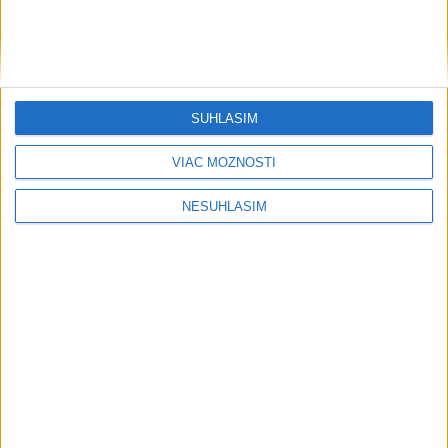
Lotyško - - 1
SÚHLASÍM
VIAC MOŽNOSTÍ
NESÚHLASÍM
Prečítajte si aj: