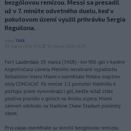
bezgólovou remízou. Messi sa presadil
už v 7. minúte odvetného duelu, keď v
pokutovom území využil prihrávku Sergia
Reguilona.
Autor
TASR
aktualizované
19. marca 2026 9:31
,
19. marca 2026 11:29
Fort Lauderdale 19. marca (TASR) - Ani 900. gól v kariére
Argentínčana Lionela Messiho nezabránil vypadnutiu
futbalistov Interu Miami v osemfinále Pohára majstrov
zóny CONCACAF. Po remíze 1:1 pomohol Nashvillu k
postupu práve vyrovnávajúci gól, keďže súťaž stále
používa pravidlo o góloch na ihrisku súpera. Miami
zároveň odohralo na štadióne Chase Stadium posledný
zápas.
Prvý zápas osemfinále sa skončil bezgólovou remízou.