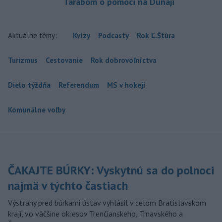
Tarabom o pomoci na Dunaji
Aktuálne témy:
Kvízy
Podcasty
Rok Ľ.Štúra
Turizmus
Cestovanie
Rok dobrovoľníctva
Dielo týždňa
Referendum
MS v hokeji
Komunálne voľby
ČAKAJTE BÚRKY: Vyskytnú sa do polnoci
najmä v týchto častiach
Výstrahy pred búrkami ústav vyhlásil v celom Bratislavskom
kraji, vo väčšine okresov Trenčianskeho, Trnavského a