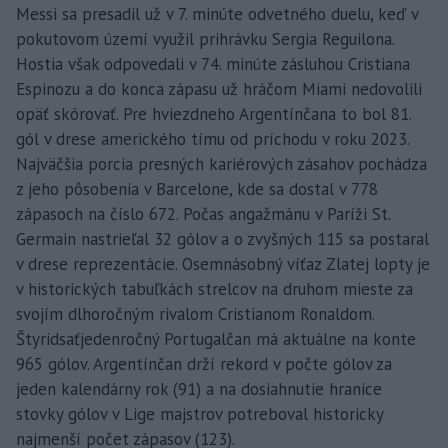
Messi sa presadil už v 7. minúte odvetného duelu, keď v
pokutovom území využil prihrávku Sergia Reguilona.
Hostia však odpovedali v 74. minúte zásluhou Cristiana
Espinozu a do konca zápasu už hráčom Miami nedovolili
opäť skórovať. Pre hviezdneho Argentínčana to bol 81.
gól v drese amerického tímu od príchodu v roku 2023.
Najväčšia porcia presných kariérových zásahov pochádza
z jeho pôsobenia v Barcelone, kde sa dostal v 778
zápasoch na číslo 672. Počas angažmánu v Paríži St.
Germain nastrieľal 32 gólov a o zvyšných 115 sa postaral
v drese reprezentácie. Osemnásobný víťaz Zlatej lopty je
v historických tabuľkách strelcov na druhom mieste za
svojím dlhoročným rivalom Cristianom Ronaldom.
Štyridsaťjedenročný Portugalčan má aktuálne na konte
965 gólov. Argentínčan drží rekord v počte gólov za
jeden kalendárny rok (91) a na dosiahnutie hranice
stovky gólov v Lige majstrov potreboval historicky
najmenší počet zápasov (123).