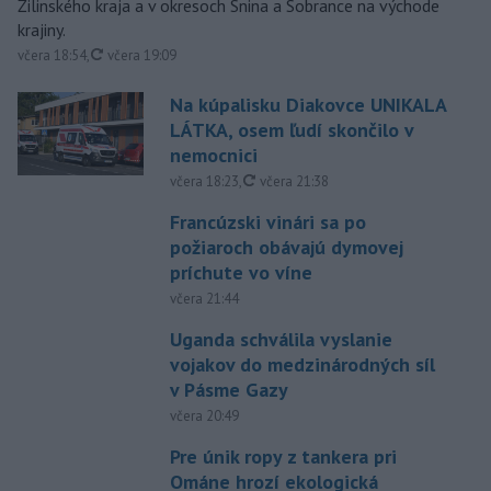
Žilinského kraja a v okresoch Snina a Sobrance na východe
krajiny.
aktualizované
včera 18:54
,
včera 19:09
Na kúpalisku Diakovce UNIKALA
LÁTKA, osem ľudí skončilo v
nemocnici
aktualizované
včera 18:23
,
včera 21:38
Francúzski vinári sa po
požiaroch obávajú dymovej
príchute vo víne
včera 21:44
Uganda schválila vyslanie
vojakov do medzinárodných síl
v Pásme Gazy
včera 20:49
Pre únik ropy z tankera pri
Ománe hrozí ekologická