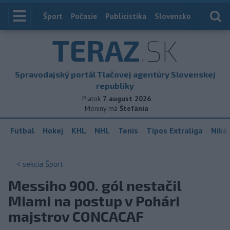
Index
Šport
Počasie
Publicistika
Slovensko
Zahranič
TERAZ
.SK
Spravodajský portál Tlačovej agentúry Slovenskej
republiky
Piatok
7. august 2026
Meniny má
Štefánia
Futbal
Hokej
KHL
NHL
Tenis
Tipos Extraliga
Niké 
< sekcia
Šport
Messiho 900. gól nestačil
Miami na postup v Pohári
majstrov CONCACAF