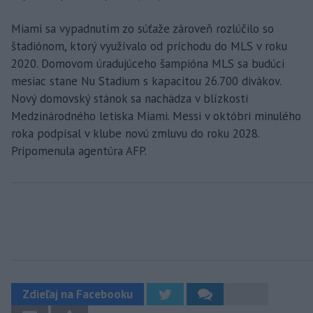
Miami sa vypadnutím zo súťaže zároveň rozlúčilo so
štadiónom, ktorý využívalo od príchodu do MLS v roku
2020. Domovom úradujúceho šampióna MLS sa budúci
mesiac stane Nu Stadium s kapacitou 26.700 divákov.
Nový domovský stánok sa nachádza v blízkosti
Medzinárodného letiska Miami. Messi v októbri minulého
roka podpísal v klube novú zmluvu do roku 2028.
Pripomenula agentúra AFP.
Zdieľaj na Facebooku