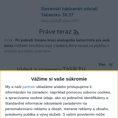
Slovenskí hádzanári zdolali
Taliansko 38:37
aktualizované
včera 16:28
,
včera 19:55
Práve teraz
-
Pri pobreží Ománu hrozí ekologická katastrofa pre únik
21:58
čoraz
väčšieho množstva ropy z tankera, ktorý narazil na plytčinu v
blízkosti prírodnej rezervácie.
Viac
Videá a prenosy TASR TV
Vážime si vaše súkromie
Deväť Slovákov zabojuje na ME v Paríži
o čo najlepšie výsledky
My a naši
partneri
ukladáme a/alebo pristupujeme k
informáciám na zariadení, napríklad pomocou súborov cookies,
a spracúvame osobné údaje, ako sú jedinečné identifikátory a
štandardné informácie odosielané zariadením na
Viac
personalizovanú reklamu a obsah, meranie reklamy a obsahu,
Najčítanejšie
prieskumy publika a vývoj služieb.
S vaším povolením môže