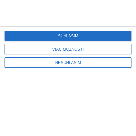
Monaca, podpísali 5-ročnú zmluvu
včera 21:13
Ternovoj získal zlato v skokoch z 10
m veže
SÚHLASÍM
včera 21:02
VIAC MOŽNOSTÍ
NESÚHLASÍM
Neprehliadnite
EXTRÉMNE teplá noc: Najvyššie
maximum sa posunulo na novú úroveň
VIDEO: MUNÍCIA V DUNAJI: Mínu
previezli na likvidáciu
PÁD LIETADLA PRI OČOVEJ: Zahynuli