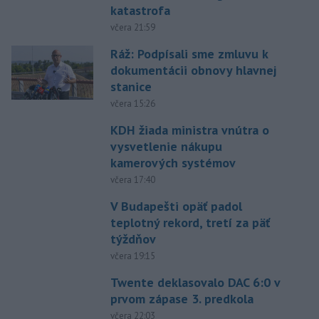
katastrofa
včera 21:59
Ráž: Podpísali sme zmluvu k
dokumentácii obnovy hlavnej
stanice
včera 15:26
KDH žiada ministra vnútra o
vysvetlenie nákupu
kamerových systémov
včera 17:40
V Budapešti opäť padol
teplotný rekord, tretí za päť
týždňov
včera 19:15
Twente deklasovalo DAC 6:0 v
prvom zápase 3. predkola
včera 22:03