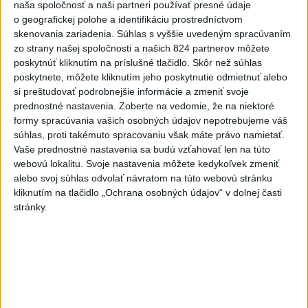
naša spoločnosť a naši partneri používať presné údaje
6h
24h
7d
o geografickej polohe a identifikáciu prostredníctvom
skenovania zariadenia. Súhlas s vyššie uvedeným spracúvaním
ÚPLNÉ ZATMENIE SLNKA: Časť Európy
1
zo strany našej spoločnosti a našich 824 partnerov môžete
poskytnúť kliknutím na príslušné tlačidlo. Skôr než súhlas
zahalí tma, hrozia dôsledky
poskytnete, môžete kliknutím jeho poskytnutie odmietnuť alebo
si preštudovať podrobnejšie informácie a zmeniť svoje
2
Prešovský kraj vyzýva k využitiu bezplatného parkoviska v
prednostné nastavenia.
Zoberte na vedomie, že na niektoré
Tatrách
formy spracúvania vašich osobných údajov nepotrebujeme váš
súhlas, proti takémuto spracovaniu však máte právo namietať.
3
ČAKAJTE BÚRKY: Vyskytnú sa do polnoci najmä v týchto
Vaše prednostné nastavenia sa budú vzťahovať len na túto
častiach
webovú lokalitu. Svoje nastavenia môžete kedykoľvek zmeniť
alebo svoj súhlas odvolať návratom na túto webovú stránku
4
Kruhová križovatka v Poprade v smere z Hozelca bude
kliknutím na tlačidlo „Ochrana osobných údajov“ v dolnej časti
hotová budúci rok
stránky.
5
V Košiciach Nad jazerom začína výstavba
chodníka,otvorili aj pumptrack
6
Na kúpalisku Diakovce UNIKALA LÁTKA, osem ľudí
skončilo v nemocnici