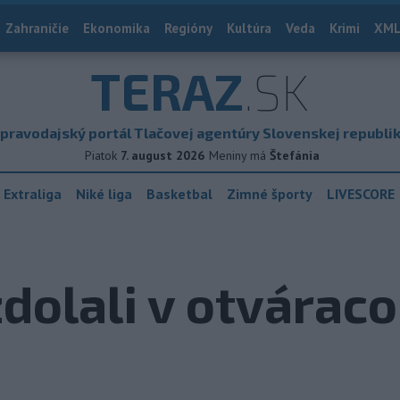
Zahraničie
Ekonomika
Regióny
Kultúra
Veda
Krimi
XML
TERAZ
.SK
pravodajský portál Tlačovej agentúry Slovenskej republi
Piatok
7. august 2026
Meniny má
Štefánia
 Extraliga
Niké liga
Basketbal
Zimné športy
LIVESCORE
dolali v otvárac