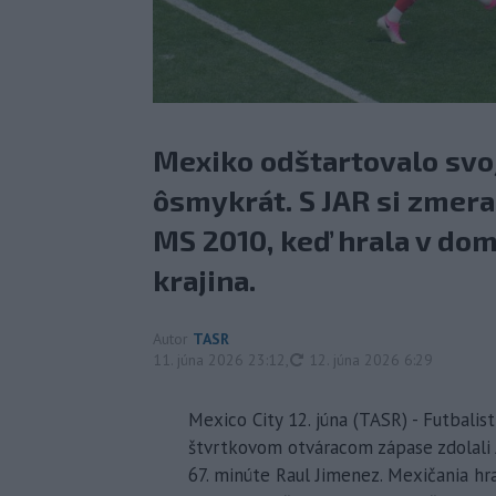
Mexiko odštartovalo svoj
ôsmykrát. S JAR si zmeralo
MS 2010, keď hrala v do
krajina.
Autor
TASR
aktualizované
11. júna 2026 23:12
,
12. júna 2026 6:29
Mexico City 12. júna (TASR) - Futbali
štvrtkovom otváracom zápase zdolali JA
67. minúte Raul Jimenez. Mexičania hr