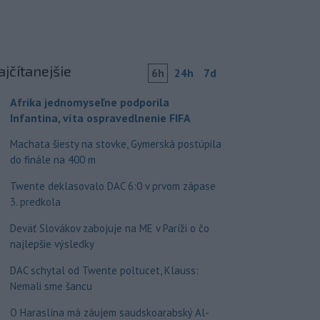
ajčítanejšie
6h
24h
7d
Afrika jednomyseľne podporila
Infantina, víta ospravedlnenie FIFA
Machata šiesty na stovke, Gymerská postúpila
do finále na 400 m
Twente deklasovalo DAC 6:0 v prvom zápase
3. predkola
Deväť Slovákov zabojuje na ME v Paríži o čo
najlepšie výsledky
DAC schytal od Twente poltucet, Klauss:
Nemali sme šancu
O Haraslína má záujem saudskoarabský Al-