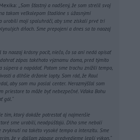
 Mexika:
„Som šťastný a nadšený, že som strelil svoj
 na takom veľkolepom štadióne s úžasnými
o urobili moji spoluhráči, aby sme získali prvé tri
uplynulých dňoch. Sme prepojení a dnes sa to naozaj
l to naozaj krásny pocit, niečo, čo sa ani nedá opísať
odohrať zápas takéhoto významu doma, pred týmito
a súpera a napádať. Potom sme trochu znížili tempo,
vosti a dlhšie držanie lopty. Som rád, že Raul
vedal, aby som mu poslal center. Nerozmýšľal som
om priestore to môže byť nebezpečné. Vďaka Bohu
ť gól.“
e tím, ktorý dokáže potrestať aj najmenšie
 ktoré sme urobili, neodpúšťajú. Dlho sme neboli
e zvyknutí na takéto vysoké tempo a intenzitu. Sme
verím, že v ďalšom zápase predvedieme lepší výkon.“