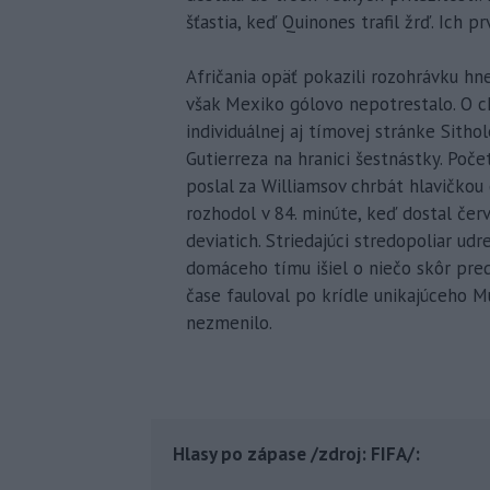
šťastia, keď Quinones trafil žrď. Ich pr
Afričania opäť pokazili rozohrávku hn
však Mexiko gólovo nepotrestalo. O c
individuálnej aj tímovej stránke Sitho
Gutierreza na hranici šestnástky. Poče
poslal za Williamsov chrbát hlavičkou
rozhodol v 84. minúte, keď dostal čer
deviatich. Striedajúci stredopoliar ud
domáceho tímu išiel o niečo skôr pre
čase fauloval po krídle unikajúceho M
nezmenilo.
Hlasy po zápase /zdroj: FIFA/: