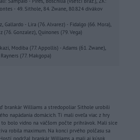
li: Sampaio - Pires, Boschilia (všetci Braz.), ŽK:
ontes - 49. Sithole, 84. Zwane, 80.824 divákov
Gallardo - Lira (76. Alvarez) - Fidalgo (66. Mora),
ez (76. Gonzalez), Quinones (79. Vega)
kazi, Modiba (77. Appollis) - Adams (61. Zwane),
, Rayners (77. Makgopa)
ď brankár Williams a stredopoliar Sithole urobili
ho napádania domácich. Tí mali oveľa viac z hry
 to bolo vidno na väčšom počte prihrávok. Mali síce
íva robila maximum. Na konci prvého polčasu sa
 Hostí podržal brankár Williams a mali aj kúsok