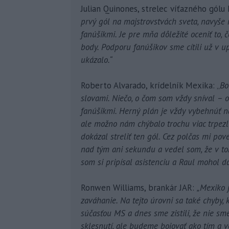
Julian Quinones, strelec víťazného gólu
prvý gól na majstrovstvách sveta, navyše
fanúšikmi. Je pre mňa dôležité oceniť to, č
body. Podporu fanúšikov sme cítili už v 
ukázalo.“
Roberto Alvarado, krídelník Mexika: „
Bo
slovami. Niečo, o čom som vždy sníval – 
fanúšikmi. Herný plán je vždy vybehnúť n
ale možno nám chýbalo trochu viac trpezli
dokázal streliť ten gól. Cez polčas mi po
nad tým ani sekundu a vedel som, že v t
som si pripísal asistenciu a Raul mohol da
Ronwen Williams, brankár JAR:
„Mexiko j
zaváhanie. Na tejto úrovni sa také chyby,
súčasťou MS a dnes sme zistili, že nie sm
sklesnutí, ale budeme bojovať ako tím a 