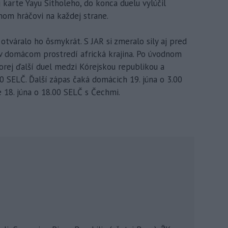
karte Yayu Sitholeho, do konca duelu vylúčil
om hráčovi na každej strane.
otváralo ho ôsmykrát. S JAR si zmeralo sily aj pred
 v domácom prostredí africká krajina. Po úvodnom
torej ďalší duel medzi Kórejskou republikou a
 SELČ. Ďalší zápas čaká domácich 19. júna o 3.00
 18. júna o 18.00 SELČ s Čechmi.