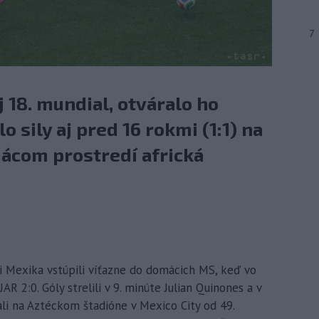
7
 18. mundial, otváralo ho
 sily aj pred 16 rokmi (1:1) na
mácom prostredí africká
sti Mexika vstúpili víťazne do domácich MS, keď vo
R 2:0. Góly strelili v 9. minúte Julian Quinones a v
ali na Aztéckom štadióne v Mexico City od 49.