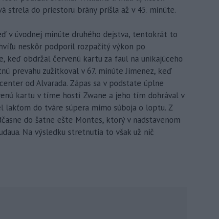
vá strela do priestoru brány prišla až v 45. minúte.
eď v úvodnej minúte druhého dejstva, tentokrát to
hvíľu neskôr podporil rozpačitý výkon po
le, keď obdržal červenú kartu za faul na unikajúceho
tnú prevahu zužitkoval v 67. minúte Jimenez, keď
 center od Alvarada. Zápas sa v podstate úplne
venú kartu v tíme hostí Zwane a jeho tím dohrával v
rel lakťom do tváre súpera mimo súboja o loptu. Z
dčasne do šatne ešte Montes, ktorý v nadstavenom
udaua. Na výsledku stretnutia to však už nič