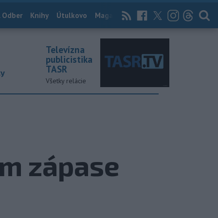
 Odber
Knihy
Útulkovo
Magazín
News Now
Archív
TASR
Televízna
publicistika
TASR
ky
Všetky relácie
om zápase