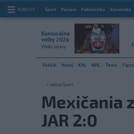
RUBRIKY
Index
Šport
Počasie
Publicistika
Slovensko
Komunálne
voľby 2026
S
Všetky správy
Futbal
Hokej
KHL
NHL
Tenis
Tipos
< sekcia
Šport
Mexičania z
JAR 2:0