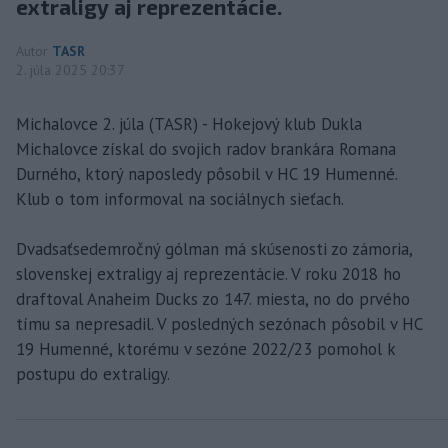
extraligy aj reprezentácie.
Autor
TASR
2. júla 2025 20:37
Michalovce 2. júla (TASR) - Hokejový klub Dukla
Michalovce získal do svojich radov brankára Romana
Durného, ktorý naposledy pôsobil v HC 19 Humenné.
Klub o tom informoval na sociálnych sieťach.
Dvadsaťsedemročný gólman má skúsenosti zo zámoria,
slovenskej extraligy aj reprezentácie. V roku 2018 ho
draftoval Anaheim Ducks zo 147. miesta, no do prvého
tímu sa nepresadil. V posledných sezónach pôsobil v HC
19 Humenné, ktorému v sezóne 2022/23 pomohol k
postupu do extraligy.