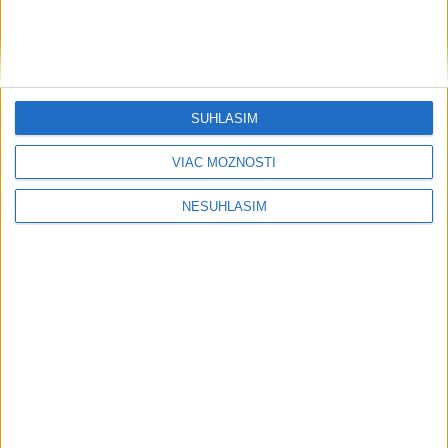
SÚHLASÍM
VIAC MOŽNOSTÍ
NESÚHLASÍM
....