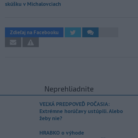
skúšku v Michalovciach
Zdieľaj na Facebooku
Neprehliadnite
VEĽKÁ PREDPOVEĎ POČASIA:
Extrémne horúčavy ustúpili. Alebo
žeby nie?
HRABKO o výhode