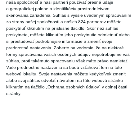
Viac
naša spoločnosť a naši partneri používať presné údaje
Videá a prenosy TASR TV
o geografickej polohe a identifikáciu prostredníctvom
skenovania zariadenia. Súhlas s vyššie uvedeným spracúvaním
Deväť Slovákov zabojuje na ME v Paríži
zo strany našej spoločnosti a našich 824 partnerov môžete
poskytnúť kliknutím na príslušné tlačidlo. Skôr než súhlas
o čo najlepšie výsledky
poskytnete, môžete kliknutím jeho poskytnutie odmietnuť alebo
si preštudovať podrobnejšie informácie a zmeniť svoje
Viac
prednostné nastavenia.
Zoberte na vedomie, že na niektoré
Najčítanejšie
formy spracúvania vašich osobných údajov nepotrebujeme váš
súhlas, proti takémuto spracovaniu však máte právo namietať.
6h
24h
7d
Vaše prednostné nastavenia sa budú vzťahovať len na túto
webovú lokalitu. Svoje nastavenia môžete kedykoľvek zmeniť
alebo svoj súhlas odvolať návratom na túto webovú stránku
Do Bulharska vnikol dron a vybuchol v
1
kliknutím na tlačidlo „Ochrana osobných údajov“ v dolnej časti
blízkosti hraníc s Rumunskom
stránky.
2
V blízkosti Vojenského technického a skúšobného ústavu
Záhorie HORÍ
3
Prehliadka Smoleníc predstaví hradisko, zámok i prírodu
Malých Karpát