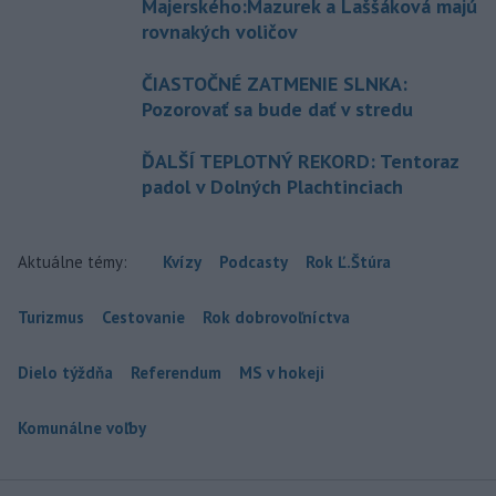
Majerského:Mazurek a Laššáková majú
rovnakých voličov
ČIASTOČNÉ ZATMENIE SLNKA:
Pozorovať sa bude dať v stredu
ĎALŠÍ TEPLOTNÝ REKORD: Tentoraz
padol v Dolných Plachtinciach
Aktuálne témy:
Kvízy
Podcasty
Rok Ľ.Štúra
Turizmus
Cestovanie
Rok dobrovoľníctva
Dielo týždňa
Referendum
MS v hokeji
Komunálne voľby