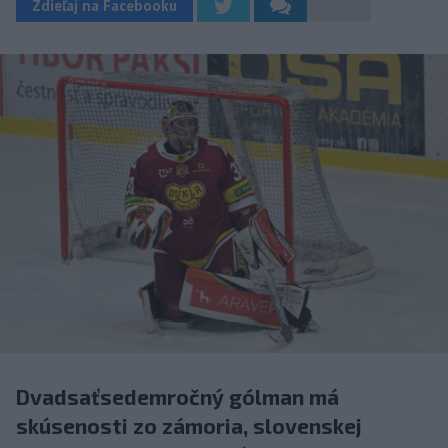
Zdieľaj na Facebooku
Dvadsaťsedemročný gólman má
skúsenosti zo zámoria, slovenskej