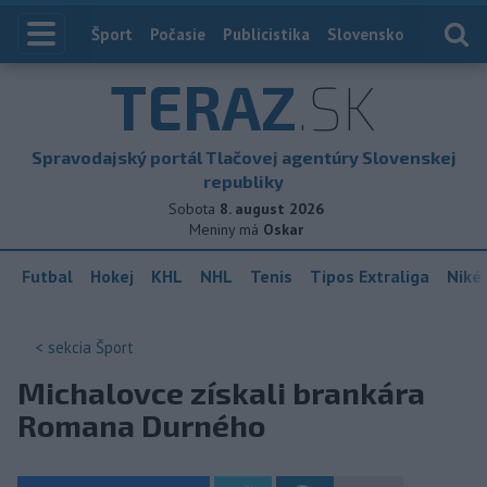
Index
Šport
Počasie
Publicistika
Slovensko
Zahranič
TERAZ
.SK
Spravodajský portál Tlačovej agentúry Slovenskej
republiky
Sobota
8. august 2026
Meniny má
Oskar
Futbal
Hokej
KHL
NHL
Tenis
Tipos Extraliga
Niké 
< sekcia
Šport
Michalovce získali brankára
Romana Durného