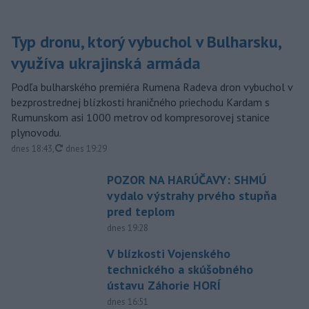
Typ dronu, ktorý vybuchol v Bulharsku,
využíva ukrajinská armáda
Podľa bulharského premiéra Rumena Radeva dron vybuchol v
bezprostrednej blízkosti hraničného priechodu Kardam s
Rumunskom asi 1000 metrov od kompresorovej stanice
plynovodu.
aktualizované
dnes 18:43
,
dnes 19:29
POZOR NA HARÚČAVY: SHMÚ
vydalo výstrahy prvého stupňa
pred teplom
dnes 19:28
V blízkosti Vojenského
technického a skúšobného
ústavu Záhorie HORÍ
dnes 16:51