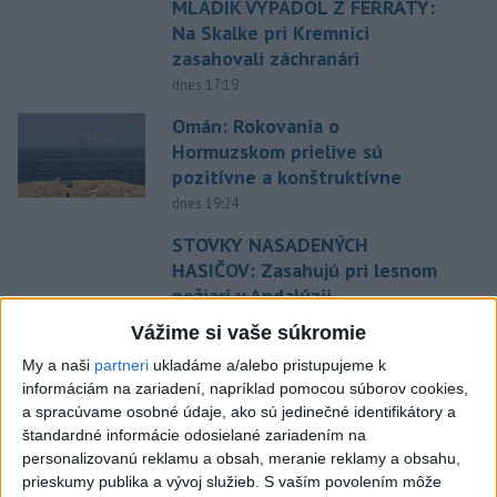
MLADÍK VYPADOL Z FERRATY:
Na Skalke pri Kremnici
zasahovali záchranári
dnes 17:19
Omán: Rokovania o
Hormuzskom prielive sú
pozitívne a konštruktívne
dnes 19:24
STOVKY NASADENÝCH
HASIČOV: Zasahujú pri lesnom
požiari v Andalúzii
dnes 17:13
Vážime si vaše súkromie
Práve teraz
My a naši
partneri
ukladáme a/alebo pristupujeme k
informáciám na zariadení, napríklad pomocou súborov cookies,
-
Výstrahy prvého stupňa pred vysokými teplotami platia
19:26
a spracúvame osobné údaje, ako sú jedinečné identifikátory a
na západe
aj v nedeľu (9. 8.). Teplota tam môže miestami dosiahnuť
štandardné informácie odosielané zariadením na
33 stupňov Celzia.
personalizovanú reklamu a obsah, meranie reklamy a obsahu,
prieskumy publika a vývoj služieb.
S vaším povolením môže