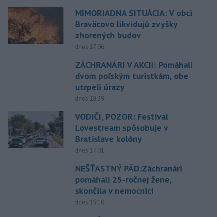
MIMORIADNA SITUÁCIA: V obci
Braväcovo likvidujú zvyšky
zhorených budov
dnes 17:06
ZÁCHRANÁRI V AKCII: Pomáhali
dvom poľským turistkám, obe
utrpeli úrazy
dnes 18:39
VODIČI, POZOR: Festival
Lovestream spôsobuje v
Bratislave kolóny
dnes 17:01
NEŠŤASTNÝ PÁD:Záchranári
pomáhali 25-ročnej žene,
skončila v nemocnici
dnes 19:10