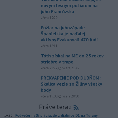
novým lesným požiarom na
juhu Francúzska
včera 19:29
Požiar na juhozápade
Španielska je naďalej
aktívny.Evakuovali 470 ľudí
včera 16:11
Tóth získal na ME do 23 rokov
striebro v trape
aktualizované
včera 21:22
,
včera 21:45
PREKVAPENIE POD DUBŇOM:
Skalica vezie zo Žiliny všetky
body
aktualizované
včera 19:00
,
včera 20:10
Práve teraz
-
Podvečer našli pri zjazde z diaľnice D1 na Turany
19:50