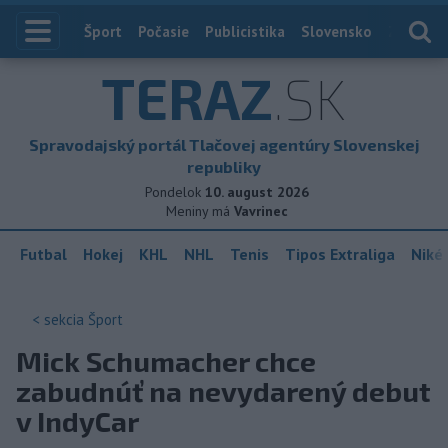
Index
Šport
Počasie
Publicistika
Slovensko
Zahranič
TERAZ
.SK
Spravodajský portál Tlačovej agentúry Slovenskej
republiky
Pondelok
10. august 2026
Meniny má
Vavrinec
Futbal
Hokej
KHL
NHL
Tenis
Tipos Extraliga
Niké 
< sekcia
Šport
Mick Schumacher chce
zabudnúť na nevydarený debut
v IndyCar