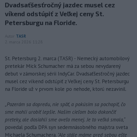
Dvadsaťšesťročný jazdec musel cez
víkend odstúpiť z Veľkej ceny St.
Petersburgu na Floride.
Autor
TASR
2. marca 2026 11:28
St. Petersburg 2. marca (TASR) - Nemecký automobilový
pretekár Mick Schumacher má za sebou nevydarený
debut v zámorskej sérii IndyCar. Dvadsaťšesťročný jazdec
musel cez víkend odstúpiť z Veľkej ceny St. Petersburgu
na Floride už v prvom kole po nehode, ktorú nezavinil.
„Pozerám sa dopredu, nie späť, a pokúsim sa pochopiť, čo
sme mohli urobiť lepšie. Naším cieľom bolo dokončiť
preteky, ale dosiahli sme oveľa menej. Je to veľká smola,“
povedal podľa DPA syn sedemnásobného majstra sveta
Michaela Schumachera.
"Ale stále máme pred sebou ešte