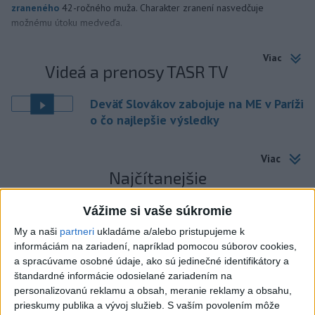
zraneného
42-ročného muža. Charakter zranení nasvedčuje
možnému útoku medveďa.
Viac
Videá a prenosy TASR TV
Deväť Slovákov zabojuje na ME v Paríži
o čo najlepšie výsledky
Viac
Najčítanejšie
6h
24h
7d
Vážime si vaše súkromie
My a naši
partneri
ukladáme a/alebo pristupujeme k
DRÁMA V PARLAMENTE: Poslankyňa
1
informáciám na zariadení, napríklad pomocou súborov cookies,
hádzala do premiéra vajíčka
a spracúvame osobné údaje, ako sú jedinečné identifikátory a
štandardné informácie odosielané zariadením na
2
MLADÍK VYPADOL Z FERRATY: Na Skalke pri Kremnici
personalizovanú reklamu a obsah, meranie reklamy a obsahu,
prieskumy publika a vývoj služieb.
S vaším povolením môže
zasahovali záchranári