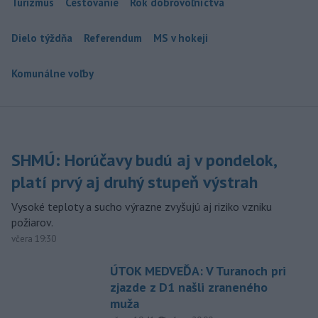
Turizmus
Cestovanie
Rok dobrovoľníctva
Dielo týždňa
Referendum
MS v hokeji
Komunálne voľby
SHMÚ: Horúčavy budú aj v pondelok,
platí prvý aj druhý stupeň výstrah
Vysoké teploty a sucho výrazne zvyšujú aj riziko vzniku
požiarov.
včera 19:30
ÚTOK MEDVEĎA: V Turanoch pri
zjazde z D1 našli zraneného
muža