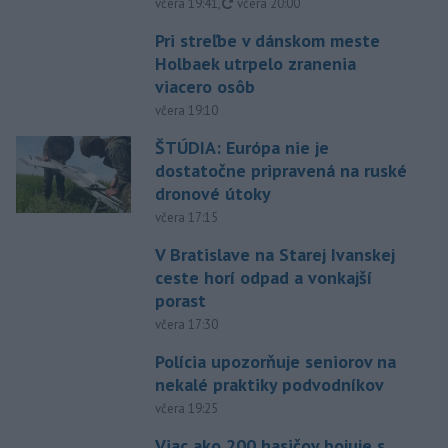
aktualizované
včera 19:41
,
včera 20:00
Pri streľbe v dánskom meste
Holbaek utrpelo zranenia
viacero osôb
včera 19:10
ŠTÚDIA: Európa nie je
dostatočne pripravená na ruské
dronové útoky
včera 17:15
V Bratislave na Starej Ivanskej
ceste horí odpad a vonkajší
porast
včera 17:30
Polícia upozorňuje seniorov na
nekalé praktiky podvodníkov
včera 19:25
Viac ako 200 hasičov bojuje s