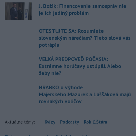
J. Božik: Financovanie samospráv nie
je ich jediný problém
OTESTUJTE SA: Rozumiete
slovenským nárečiam? Tieto slová vás
potrápia
VEĽKÁ PREDPOVEĎ POČASIA:
Extrémne horúčavy ustúpili. Alebo
žeby nie?
HRABKO o výhode
Majerského:Mazurek a Laššáková majú
rovnakých voličov
Aktuálne témy:
Kvízy
Podcasty
Rok Ľ.Štúra