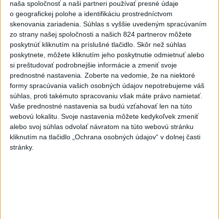
naša spoločnosť a naši partneri používať presné údaje
3
Česká vláda uvažuje nad zvýšením valorizácie dôchodkov
o geografickej polohe a identifikáciu prostredníctvom
skenovania zariadenia. Súhlas s vyššie uvedeným spracúvaním
na dvojnásobok
zo strany našej spoločnosti a našich 824 partnerov môžete
4
ÚTOK MEDVEĎA: V Turanoch pri zjazde z D1 našli
poskytnúť kliknutím na príslušné tlačidlo. Skôr než súhlas
poskytnete, môžete kliknutím jeho poskytnutie odmietnuť alebo
zraneného muža
si preštudovať podrobnejšie informácie a zmeniť svoje
5
Ugandský futbalista Owori zomrel vo veku 27 rokov po
prednostné nastavenia.
Zoberte na vedomie, že na niektoré
formy spracúvania vašich osobných údajov nepotrebujeme váš
brutálnom útoku
súhlas, proti takémuto spracovaniu však máte právo namietať.
6
OTESTUJTE SA: Rozumiete slovenským nárečiam? Tieto
Vaše prednostné nastavenia sa budú vzťahovať len na túto
webovú lokalitu. Svoje nastavenia môžete kedykoľvek zmeniť
slová vás potrápia
alebo svoj súhlas odvolať návratom na túto webovú stránku
7
STU ani UK nevyhovejú všetkým žiadostiam o ubytovanie
kliknutím na tlačidlo „Ochrana osobných údajov“ v dolnej časti
stránky.
na internátoch
Najnovšie správy na Teraz.sk
Vyhlásenia
Priame prenosy z Národnej rady SR