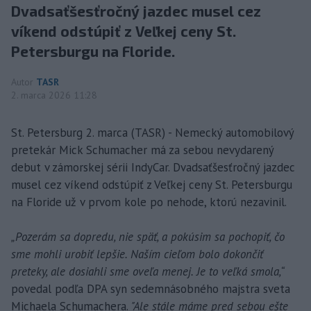
Dvadsaťšesťročný jazdec musel cez
víkend odstúpiť z Veľkej ceny St.
Petersburgu na Floride.
Autor
TASR
2. marca 2026 11:28
St. Petersburg 2. marca (TASR) - Nemecký automobilový
pretekár Mick Schumacher má za sebou nevydarený
debut v zámorskej sérii IndyCar. Dvadsaťšesťročný jazdec
musel cez víkend odstúpiť z Veľkej ceny St. Petersburgu
na Floride už v prvom kole po nehode, ktorú nezavinil.
„Pozerám sa dopredu, nie späť, a pokúsim sa pochopiť, čo
sme mohli urobiť lepšie. Naším cieľom bolo dokončiť
preteky, ale dosiahli sme oveľa menej. Je to veľká smola,“
povedal podľa DPA syn sedemnásobného majstra sveta
Michaela Schumachera.
"Ale stále máme pred sebou ešte