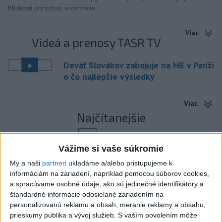
blízkosti prírodnej rezervácie.
Viac
Videá a prenosy TASR TV
Deväť Slovákov zabojuje na ME v Paríži
o čo najlepšie výsledky
Viac
Najčítanejšie
6h
24h
7d
Vážime si vaše súkromie
ÚPLNÉ ZATMENIE SLNKA: Časť Európy
1
My a naši
partneri
ukladáme a/alebo pristupujeme k
zahalí tma, hrozia dôsledky
informáciám na zariadení, napríklad pomocou súborov cookies,
a spracúvame osobné údaje, ako sú jedinečné identifikátory a
2
štandardné informácie odosielané zariadením na
Kruhová križovatka v Poprade v smere z Hozelca bude
personalizovanú reklamu a obsah, meranie reklamy a obsahu,
hotová budúci rok
prieskumy publika a vývoj služieb.
S vaším povolením môže