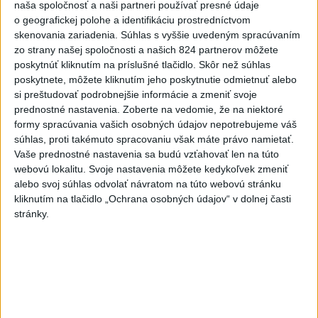
3
naša spoločnosť a naši partneri používať presné údaje
Prešovský kraj vyzýva k využitiu bezplatného parkoviska v
o geografickej polohe a identifikáciu prostredníctvom
Tatrách
skenovania zariadenia. Súhlas s vyššie uvedeným spracúvaním
4
zo strany našej spoločnosti a našich 824 partnerov môžete
ČAKAJTE BÚRKY: Vyskytnú sa do polnoci najmä v týchto
poskytnúť kliknutím na príslušné tlačidlo. Skôr než súhlas
častiach
poskytnete, môžete kliknutím jeho poskytnutie odmietnuť alebo
5
si preštudovať podrobnejšie informácie a zmeniť svoje
V Košiciach Nad jazerom začína výstavba
prednostné nastavenia.
Zoberte na vedomie, že na niektoré
chodníka,otvorili aj pumptrack
formy spracúvania vašich osobných údajov nepotrebujeme váš
6
súhlas, proti takémuto spracovaniu však máte právo namietať.
Na kúpalisku Diakovce UNIKALA LÁTKA, osem ľudí
Vaše prednostné nastavenia sa budú vzťahovať len na túto
skončilo v nemocnici
webovú lokalitu. Svoje nastavenia môžete kedykoľvek zmeniť
7
alebo svoj súhlas odvolať návratom na túto webovú stránku
DPB: Všetky autobusy a trolejbusy majú klimatizáciu
kliknutím na tlačidlo „Ochrana osobných údajov“ v dolnej časti
stránky.
Najnovšie správy na Teraz.sk
Vyhlásenia
Priame prenosy z Národnej rady SR