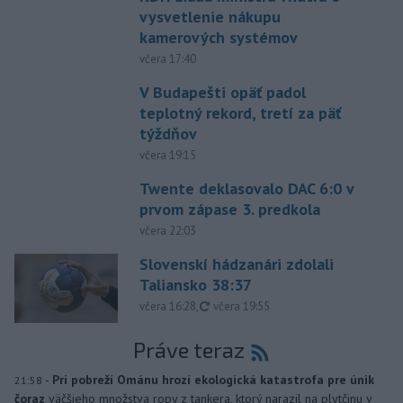
vysvetlenie nákupu
kamerových systémov
včera 17:40
V Budapešti opäť padol
teplotný rekord, tretí za päť
týždňov
včera 19:15
Twente deklasovalo DAC 6:0 v
prvom zápase 3. predkola
včera 22:03
Slovenskí hádzanári zdolali
Taliansko 38:37
aktualizované
včera 16:28
,
včera 19:55
Práve teraz
-
Pri pobreží Ománu hrozí ekologická katastrofa pre únik
21:58
čoraz
väčšieho množstva ropy z tankera, ktorý narazil na plytčinu v