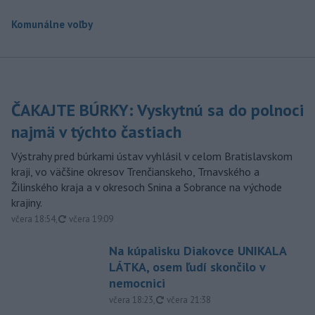
Komunálne voľby
ČAKAJTE BÚRKY: Vyskytnú sa do polnoci
najmä v týchto častiach
Výstrahy pred búrkami ústav vyhlásil v celom Bratislavskom
kraji, vo väčšine okresov Trenčianskeho, Trnavského a
Žilinského kraja a v okresoch Snina a Sobrance na východe
krajiny.
aktualizované
včera 18:54
,
včera 19:09
Na kúpalisku Diakovce UNIKALA
LÁTKA, osem ľudí skončilo v
nemocnici
aktualizované
včera 18:23
,
včera 21:38