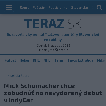
Index
Šport
Počasie
Publicistika
Slovensko
Zahranič
TERAZ
.SK
Spravodajský portál Tlačovej agentúry Slovenskej
republiky
Štvrtok
6. august 2026
Meniny má
Štefánia
Futbal
Hokej
KHL
NHL
Tenis
Tipos Extraliga
Niké 
< sekcia
Šport
Mick Schumacher chce
zabudnúť na nevydarený debut
v IndyCar