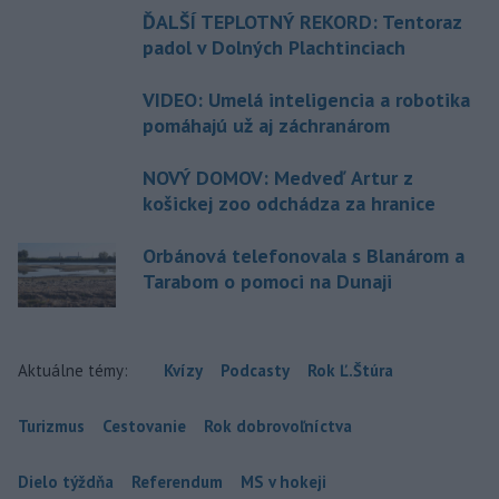
ĎALŠÍ TEPLOTNÝ REKORD: Tentoraz
padol v Dolných Plachtinciach
VIDEO: Umelá inteligencia a robotika
pomáhajú už aj záchranárom
NOVÝ DOMOV: Medveď Artur z
košickej zoo odchádza za hranice
Orbánová telefonovala s Blanárom a
Tarabom o pomoci na Dunaji
Aktuálne témy:
Kvízy
Podcasty
Rok Ľ.Štúra
Turizmus
Cestovanie
Rok dobrovoľníctva
Dielo týždňa
Referendum
MS v hokeji