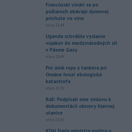
Francúzski vinári sa po
požiaroch obávajú dymovej
príchute vo víne
včera 21:44
Uganda schválila vyslanie
vojakov do medzinárodných síl
v Pásme Gazy
včera 20:49
Pre únik ropy z tankera pri
Ománe hrozí ekologická
katastrofa
včera 21:59
Ráž: Podpísali sme zmluvu k
dokumentácii obnovy hlavnej
stanice
včera 15:26
KDH žiada ministra vnútra o