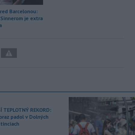
pred Barcelonou:
 Sinnerom je extra
a
Í TEPLOTNÝ REKORD:
oraz padol v Dolných
tinciach