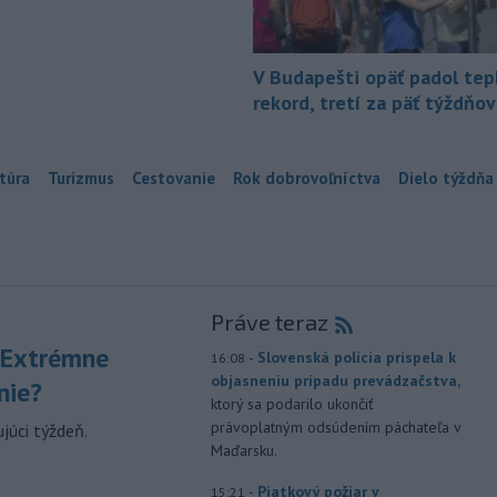
V Budapešti opäť padol tep
rekord, tretí za päť týždňov
túra
Turizmus
Cestovanie
Rok dobrovoľníctva
Dielo týždňa
Práve teraz
 Extrémne
-
Slovenská polícia prispela k
16:08
objasneniu prípadu prevádzačstva,
nie?
ktorý sa podarilo ukončiť
právoplatným odsúdením páchateľa v
júci týždeň.
Maďarsku.
-
Piatkový požiar v
15:21