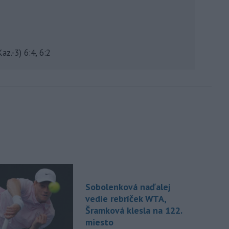
z.-3) 6:4, 6:2
Sobolenková naďalej
vedie rebríček WTA,
Šramková klesla na 122.
miesto