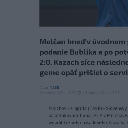
Molčan hneď v úvodnom 
podanie Bublika a po pot
2:0. Kazach síce následne
geme opäť prišiel o servi
Autor
TASR
aktualizované
14. apríla 2026 16:58
,
14. apríla 2026 17:33
Mníchov 14. apríla (TASR) - Slovenský 
na antukovom turnaji ATP v Mníchove.
vyradil tretieho nasadeného Kazacha A