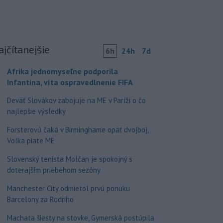
ajčítanejšie
6h
24h
7d
Afrika jednomyseľne podporila
Infantina, víta ospravedlnenie FIFA
Deväť Slovákov zabojuje na ME v Paríži o čo
najlepšie výsledky
Forsterovú čaká v Birminghame opäť dvojboj,
Volka piate ME
Slovenský tenista Molčan je spokojný s
doterajším priebehom sezóny
Manchester City odmietol prvú ponuku
Barcelony za Rodriho
Machata šiesty na stovke, Gymerská postúpila