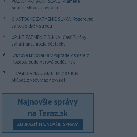
3
POŽIAR PRI BRATISLAVE: Plamene
pohltili skládku odpadu
4
ČIASTOČNÉ ZATMENIE SLNKA: Pozorovať
sa bude dať v stredu
5
ÚPLNÉ ZATMENIE SLNKA: Časť Európy
zahalí tma, hrozia dôsledky
6
Kruhová križovatka v Poprade v smere z
Hozelca bude hotová budúci rok
7
TRAGÉDIA NA DUNAJI: Muž sa išiel
okúpať, z vody viac nevyšiel
Najnovšie správy
na Teraz.sk
ZOBRAZIŤ NAJNOVŠIE SPRÁVY