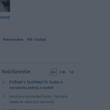
lotný
Referendum
MS v hokeji
Najčítanejšie
6h
24h
7d
POŽIAR V SLOVNAFTE: Došlo k
1
narušeniu jednej z nádrží
2
Horúčavy vystriedajú búrky: Výstrahy
vydali vo viacerých okresoch