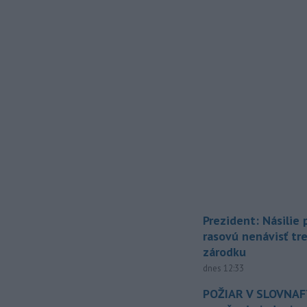
Prezident: Násilie
rasovú nenávisť tr
zárodku
dnes 12:33
POŽIAR V SLOVNAFT