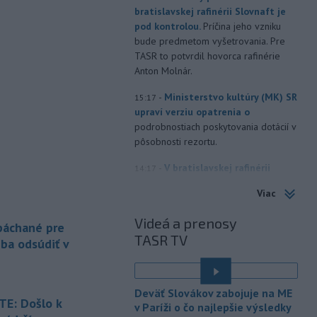
bratislavskej rafinérii Slovnaft je
pod kontrolou.
Príčina jeho vzniku
bude predmetom vyšetrovania. Pre
TASR to potvrdil hovorca rafinérie
Anton Molnár.
-
Ministerstvo kultúry (MK) SR
15:17
upraví verziu opatrenia o
podrobnostiach poskytovania dotácií v
pôsobnosti rezortu.
-
V bratislavskej rafinérii
14:17
Slovnaft horí uskladnený ropný
Viac
produkt.
TASR o tom informovala
rafinéria s tým, že obyvateľom nehrozí
Videá a prenosy
 páchané pre
nebezpečenstvo.
TASR TV
eba odsúdiť v
-
Jedným zo zdravotných rizík
13:50
na festivale môže byť vyššia
úroveň
hluku. Je preto dobré držať sa
Deväť Slovákov zabojuje na ME
ďalej od reproduktorov, používať
E: Došlo k
v Paríži o čo najlepšie výsledky
chrániče sluchu či dodržiavať