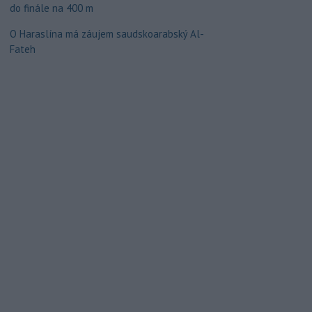
do finále na 400 m
O Haraslína má záujem saudskoarabský Al-
Fateh