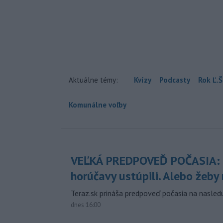
Aktuálne témy:
Kvízy
Podcasty
Rok Ľ.Š
Komunálne voľby
VEĽKÁ PREDPOVEĎ POČASIA:
horúčavy ustúpili. Alebo žeby 
Teraz.sk prináša predpoveď počasia na nasledu
dnes 16:00