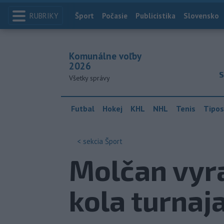
RUBRIKY
Index
Šport
Počasie
Publicistika
Slovensko
Komunálne voľby
2026
S
Všetky správy
Futbal
Hokej
KHL
NHL
Tenis
Tipos
< sekcia
Šport
Molčan vyra
kola turnaj