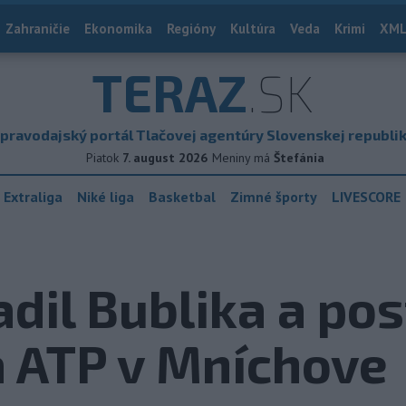
Zahraničie
Ekonomika
Regióny
Kultúra
Veda
Krimi
XML
TERAZ
.SK
pravodajský portál Tlačovej agentúry Slovenskej republi
Piatok
7. august 2026
Meniny má
Štefánia
 Extraliga
Niké liga
Basketbal
Zimné športy
LIVESCORE
dil Bublika a post
a ATP v Mníchove