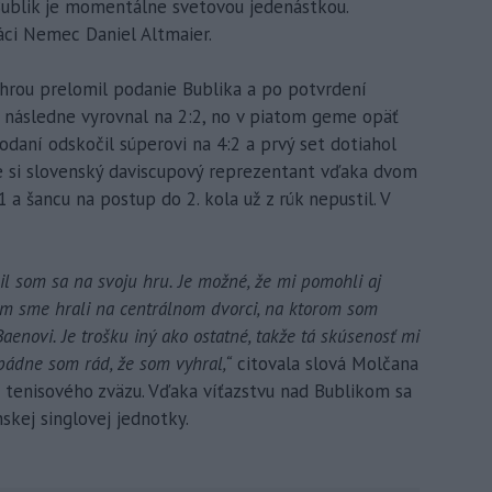
 Bublik je momentálne svetovou jedenástkou.
ci Nemec Daniel Altmaier.
rou prelomil podanie Bublika a po potvrdení
ce následne vyrovnal na 2:2, no v piatom geme opäť
podaní odskočil súperovi na 4:2 a prvý set dotiahol
e si slovenský daviscupový reprezentant vďaka dvom
a šancu na postup do 2. kola už z rúk nepustil. V
l som sa na svoju hru. Je možné, že mi pomohli aj
kom sme hrali na centrálnom dvorci, na ktorom som
Baenovi. Je trošku iný ako ostatné, takže tá skúsenosť mi
pádne som rád, že som vyhral,“
citovala slová Molčana
 tenisového zväzu. Vďaka víťazstvu nad Bublikom sa
skej singlovej jednotky.