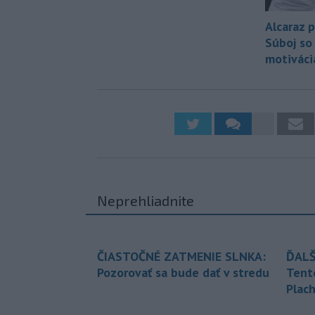
Alcaraz 
Súboj so
motiváci
Neprehliadnite
ČIASTOČNÉ ZATMENIE SLNKA:
ĎALŠ
Pozorovať sa bude dať v stredu
Tent
Plach