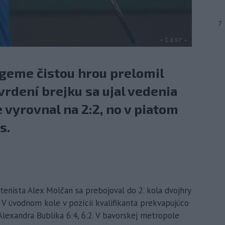
7
geme čistou hrou prelomil
vrdení brejku sa ujal vedenia
 vyrovnal na 2:2, no v piatom
s.
tenista Alex Molčan sa prebojoval do 2. kola dvojhry
 V úvodnom kole v pozícii kvalifikanta prekvapujúco
lexandra Bublika 6:4, 6:2. V bavorskej metropole