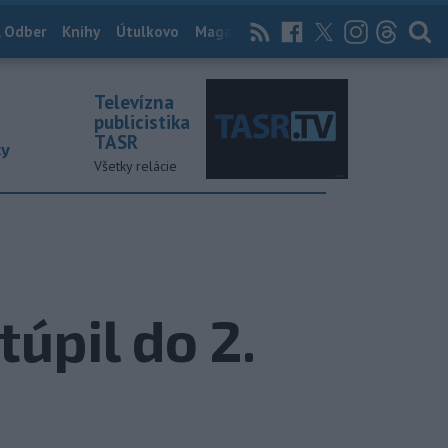
 Odber
Knihy
Útulkovo
Magazín
News Now
Archív
TASR
Televízna
publicistika
TASR
ky
Všetky relácie
úpil do 2.