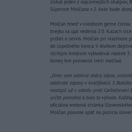
získal jeden z najcennejších skalpov,
Súperom Molčana v 2. kole bude domá
Molčan hneď v úvodnom geme čistou h
brejku sa ujal vedenia 2:0. Kazach sí
prišiel o servis. Molčan pri vlastnom 
do úspešného konca. V druhom dejstv
rýchlym brejkom vybudoval náskok 5:1 
ôsmej hre premenil tretí mečbal.
„Dnes som odohral dobrý zápas, sústredi
odohraté zápasy v kvalifikácii. S Bubli
nastúpil už v sobotu proti Carballesovi 
určite pomohla a bola to výhoda. Každo
oficiálna webová stránka Slovenského
Molčan posunie späť na pozíciu sloven