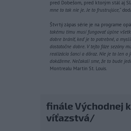
pred Dobešom, pred ktorým stál aj Sl
mne to tak nie je. Je to frustrujúce,“
dod
Štvrtý zápas série je na programe opä
takému tímu musí fungovať úplne všetko
dobre brániť, keď je to potrebné, a myslí
dostatočne dobre. V tejto fáze sezóny m
realizácia šancí a dôraz. Nie je to len o 
dokážeme. Nečakali sme, že to bude jed
Montrealu Martin St. Louis.
finále Východnej 
víťazstvá/