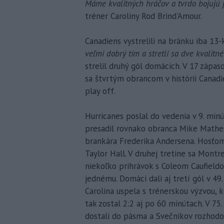
Máme kvalitných hráčov a tvrdo bojujú j
tréner Caroliny Rod Brind'Amour.
Canadiens vystrelili na bránku iba 13-k
veľmi dobrý tím a stretli sa dve kvalitn
strelil druhý gól domácich. V 17 zápa
sa štvrtým obrancom v histórii Canad
play off.
Hurricanes poslal do vedenia v 9. min
presadil rovnako obranca Mike Mathes
brankára Frederika Andersena. Hosťom
Taylor Hall. V druhej tretine sa Montr
niekoľko prihrávok s Coleom Caufieldo
jednému. Domáci dali aj tretí gól v 4
Carolina uspela s trénerskou výzvou, 
tak zostal 2:2 aj po 60 minútach. V 7
dostali do pásma a Svečnikov rozhodo