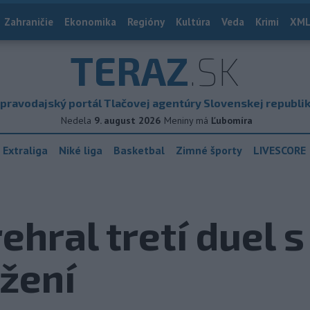
Zahraničie
Ekonomika
Regióny
Kultúra
Veda
Krimi
XML
TERAZ
.SK
pravodajský portál Tlačovej agentúry Slovenskej republi
Nedela
9. august 2026
Meniny má
Ľubomíra
 Extraliga
Niké liga
Basketbal
Zimné športy
LIVESCORE
ehral tretí duel s
ĺžení