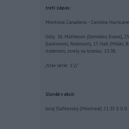
tretí zápas:
Montreal Canadiens - Carolina Hurricanes 
Góly: 16. Matheson (Demidov, Evans), 25
(Jankowski, Robinson), 17. Hall (Miller, B
Andersen, strely na bránku: 13:38.
/stav série: 1:2/
Slovák v akcii:
Juraj Slafkovský (Montreal) 21:35 0 0 0 