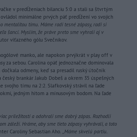
ačke v predĺženiach bilanciu 5:0 a stali sa štvrtým
f ovládol minimálne prvých päť predĺžení vo svojich
ho mentalitou tímu. Máme radi tesné zápasy, radi si
a šancí. Myslím, že práve preto sme vyhrali aj v
tor víťazného gólu Svečnikov.
ogólové manko, ale napokon prvýkrát v play off v
asy za sebou. Carolina opäť jednoznačne dominovala
sa dočkala odmeny, keď sa presadil ruský útočník
a český brankár Jakub Dobeš a okrem 35 úspešných
óle svojho tímu na 2:2. Slafkovský strávil na ľade
lokmi, jedným hitom a mínusovým bodom. Na ľade
viac príležitostí a odohrali sme dobrý zápas. Rozhodli
čom záleží. Hráme, aby sme tieto zápasy vyhrávali, a toto
enter Caroliny Sebastian Aho.
„Máme skvelú partiu.