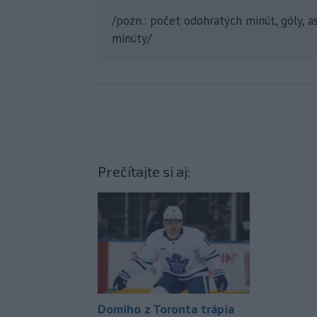
/pozn.: počet odohratých minút, góly, asi
minúty/
Prečítajte si aj:
Domiho z Toronta trápia