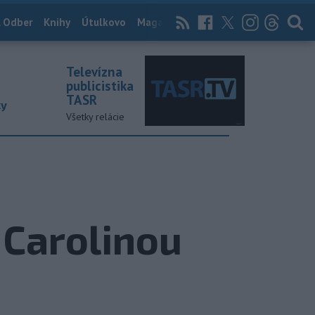
 Odber
Knihy
Útulkovo
Magazín
News Now
Archív
TASR
Televízna
publicistika
TASR
ky
Všetky relácie
 Carolinou