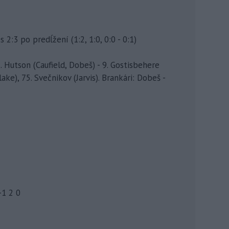
2:3 po predĺžení (1:2, 1:0, 0:0 - 0:1)
. Hutson (Caufield, Dobeš) - 9. Gostisbehere
lake), 75. Svečnikov (Jarvis). Brankári: Dobeš -
-1 2 0