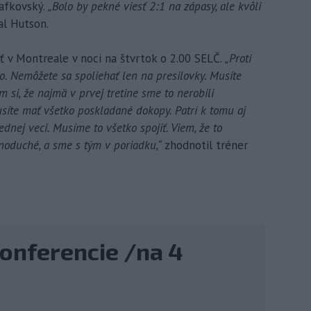
afkovský.
„Bolo by pekné viesť 2:1 na zápasy, ale kvôli
al Hutson.
ť v Montreale v noci na štvrtok o 2.00 SELČ.
„Proti
. Nemôžete sa spoliehať len na presilovky. Musíte
m si, že najmä v prvej tretine sme to nerobili
usíte mať všetko poskladané dokopy. Patrí k tomu aj
jednej veci. Musíme to všetko spojiť. Viem, že to
noduché, a sme s tým v poriadku,“
zhodnotil tréner
konferencie /na 4