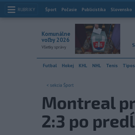
RUBRIKY
Index
Šport
Počasie
Publicistika
Slovensko
Komunálne
voľby 2026
S
Všetky správy
Futbal
Hokej
KHL
NHL
Tenis
Tipos
< sekcia
Šport
Montreal pr
2:3 po pred