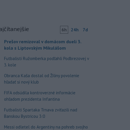
ajčítanejšie
6h
24h
7d
Prešov remizoval v domácom dueli 3.
kola s Liptovským Mikulášom
Futbalisti Ružomberka podľahli Podbrezovej v
3. kole
Obranca Kaša dostal od Žiliny povolenie
hľadať si nový klub
FIFA odsúdila kontroverzné informácie
ohľadom prezidenta Infantina
Futbalisti Spartaka Trnava zvíťazili nad
Banskou Bystricou 3:0
Messi odletel do Argentíny na pohreb svojho