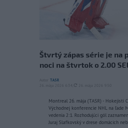
Štvrtý zápas série je na
noci na štvrtok o 2.00 SE
Autor
TASR
aktualizované
26. mája 2026 6:34
,
26. mája 2026 9:50
Montreal 26. mája (TASR) - Hokejisti C
Východnej konferencie NHL na ľade Mon
vedenia 2:1. Rozhodujúci gól zaznamen
Juraj Slafkovský v drese domácich neb