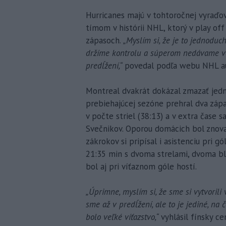
Hurricanes majú v tohtoročnej vyraďov
tímom v histórii NHL, ktorý v play of
zápasoch.
„Myslím si, že je to jednoduc
držíme kontrolu a súperom nedávame veľ
predĺžení,“
povedal podľa webu NHL au
Montreal dvakrát dokázal zmazať jedn
prebiehajúcej sezóne prehral dva záp
v počte striel (38:13) a v extra čase 
Svečnikov. Oporou domácich bol znov
zákrokov si pripísal i asistenciu pri g
21:35 min s dvoma strelami, dvoma b
bol aj pri víťaznom góle hostí.
„Úprimne, myslím si, že sme si vytvorili 
sme až v predĺžení, ale to je jediné, na 
bolo veľké víťazstvo,“
vyhlásil fínsky c