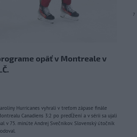
7
 programe opäť v Montreale v
LČ.
aroliny Hurricanes vyhrali v treťom zápase finále
trealu Canadiens 3:2 po predĺžení a v sérii sa ujali
al v 75. minúte Andrej Svečnikov. Slovenský útočník
odoval.