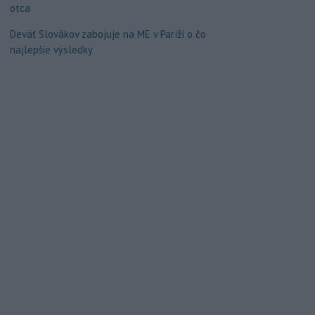
otca
Deväť Slovákov zabojuje na ME v Paríži o čo
najlepšie výsledky