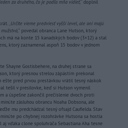
eden za druhého, čo je podľa mňa vidieť,
“ doplnil
rát. „
Určite vieme predviesť vyšší level, ale oni majú
é mužstvá,“
povedal obranca Lane Hutson, ktorý
soch má na konte 15 kanadských bodov (3+12) a stal
iens, ktorý zaznamenal aspoň 15 bodov v jednom
úte Shayne Gostisbehere, na druhej strane sa
on, ktorý presnou strelou zápästím prekonal
 ešte pred prvou prestávkou vrátil tesný náskok
eal tešil v presilovke, keď si Hutson vymenil
m a úspešne zakončil prečíslenie dvoch proti
9. minúte zásluhou obrancu Noaha Dobsona, ale
keďže mu predchádzal tesný ofsajd Caufielda. Stav
5. minúte po chybnej rozohrávke Hutsona sa hostia
l aj vďaka clone spoluhráča Sebastiana Aha tesne