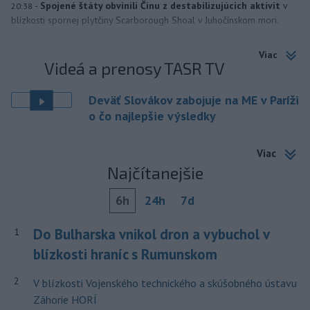
-
Spojené štáty obvinili Čínu z destabilizujúcich aktivít
v
20:38
blízkosti spornej plytčiny Scarborough Shoal v Juhočínskom mori.
Viac
Videá a prenosy TASR TV
Deväť Slovákov zabojuje na ME v Paríži
o čo najlepšie výsledky
Viac
Najčítanejšie
6h
24h
7d
Do Bulharska vnikol dron a vybuchol v
1
blízkosti hraníc s Rumunskom
2
V blízkosti Vojenského technického a skúšobného ústavu
Záhorie HORÍ