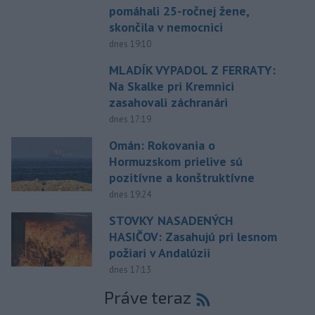
pomáhali 25-ročnej žene,
skončila v nemocnici
dnes 19:10
MLADÍK VYPADOL Z FERRATY:
Na Skalke pri Kremnici
zasahovali záchranári
dnes 17:19
Omán: Rokovania o
Hormuzskom prielive sú
pozitívne a konštruktívne
dnes 19:24
STOVKY NASADENÝCH
HASIČOV: Zasahujú pri lesnom
požiari v Andalúzii
dnes 17:13
Práve teraz