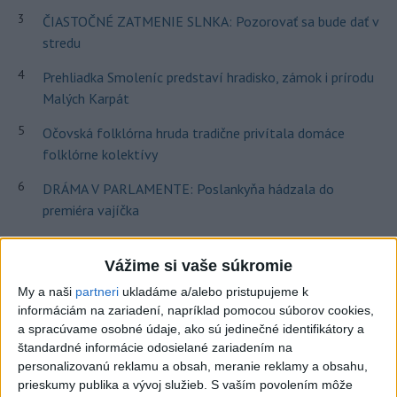
3
ČIASTOČNÉ ZATMENIE SLNKA: Pozorovať sa bude dať v
stredu
4
Prehliadka Smoleníc predstaví hradisko, zámok i prírodu
Malých Karpát
5
Očovská folklórna hruda tradične privítala domáce
folklórne kolektívy
6
DRÁMA V PARLAMENTE: Poslankyňa hádzala do
premiéra vajíčka
7
V časti Košice-Krásna otvorili park pomenovaný po
kňazovi Semivanovi
Vážime si vaše súkromie
My a naši
partneri
ukladáme a/alebo pristupujeme k
informáciám na zariadení, napríklad pomocou súborov cookies,
Najnovšie správy na Teraz.sk
a spracúvame osobné údaje, ako sú jedinečné identifikátory a
Vyhlásenia
štandardné informácie odosielané zariadením na
personalizovanú reklamu a obsah, meranie reklamy a obsahu,
Priame prenosy z Národnej rady SR
prieskumy publika a vývoj služieb.
S vaším povolením môže