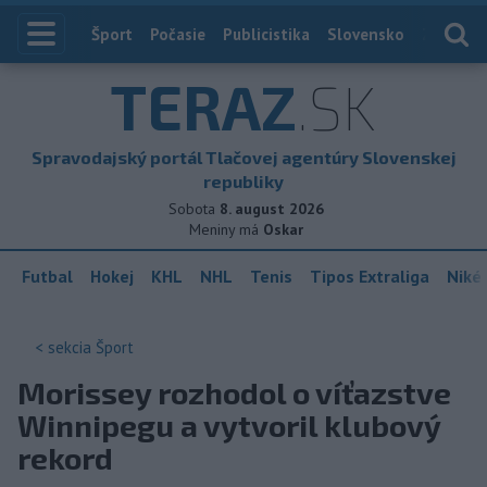
Index
Šport
Počasie
Publicistika
Slovensko
Zahranič
TERAZ
.SK
Spravodajský portál Tlačovej agentúry Slovenskej
republiky
Sobota
8. august 2026
Meniny má
Oskar
Futbal
Hokej
KHL
NHL
Tenis
Tipos Extraliga
Niké 
< sekcia
Šport
Morissey rozhodol o víťazstve
Winnipegu a vytvoril klubový
rekord