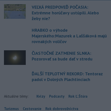
VEĽKÁ PREDPOVEĎ POČASIA:
Extrémne horúčavy ustúpili. Alebo
žeby nie?
HRABKO o výhode
Majerského:Mazurek a Laššáková majú
rovnakých voličov
ČIASTOČNÉ ZATMENIE SLNKA:
Pozorovať sa bude dať v stredu
ĎALŠÍ TEPLOTNÝ REKORD: Tentoraz
padol v Dolných Plachtinciach
Aktuálne témy:
Kvízy
Podcasty
Rok Ľ.Štúra
Turizmus
Cestovanie
Rok dobrovoľníctva