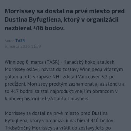
Morrissey sa dostal na prvé miesto pred
Dustina Byfugliena, ktorý v organizácii
nazbieral 416 bodov.
Autor
TASR
8. marca 2026 11:59
Winnipeg 8. marca (TASR) - Kanadský hokejista Josh
Morrissey oslávil návrat do zostavy Winnipegu víťazným
gólom a Jets v zápase NHL zdolali Vancouver 3:2 po
predĺžení. Morrissey predtým zaznamenal aj asistenciu a
so 417 bodmi sa stal najproduktívnejším obrancom v
klubovej histórii Jets/Atlanta Thrashers.
Morrissey sa dostal na prvé miesto pred Dustina
Byfugliena, ktorý v organizácii nazbieral 416 bodov.
Tridsaťročný Morrissey sa vrátil do zostavy Jets po