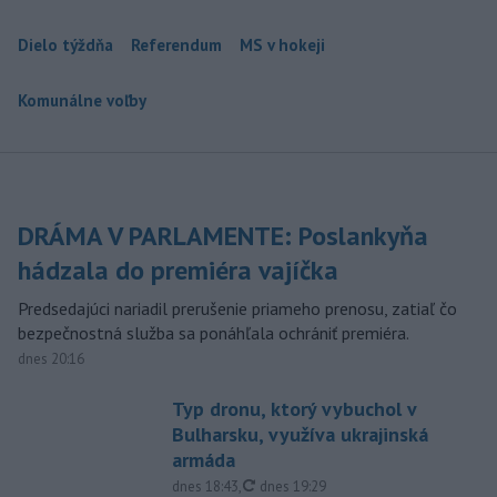
Dielo týždňa
Referendum
MS v hokeji
Komunálne voľby
DRÁMA V PARLAMENTE: Poslankyňa
hádzala do premiéra vajíčka
Predsedajúci nariadil prerušenie priameho prenosu, zatiaľ čo
bezpečnostná služba sa ponáhľala ochrániť premiéra.
dnes 20:16
Typ dronu, ktorý vybuchol v
Bulharsku, využíva ukrajinská
armáda
aktualizované
dnes 18:43
,
dnes 19:29