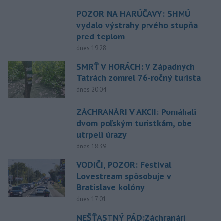
POZOR NA HARÚČAVY: SHMÚ
vydalo výstrahy prvého stupňa
pred teplom
dnes 19:28
SMRŤ V HORÁCH: V Západných
Tatrách zomrel 76-ročný turista
dnes 20:04
ZÁCHRANÁRI V AKCII: Pomáhali
dvom poľským turistkám, obe
utrpeli úrazy
dnes 18:39
VODIČI, POZOR: Festival
Lovestream spôsobuje v
Bratislave kolóny
dnes 17:01
NEŠŤASTNÝ PÁD:Záchranári