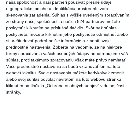
naša spoločnosť a naši partneri používať presné údaje
o geografickej polohe a identifikáciu prostredníctvom
skenovania zariadenia. Súhlas s vyššie uvedeným spracúvaním
zo strany našej spoločnosti a našich 824 partnerov môžete
Politika na sociálnych sieťach
poskytnúť kliknutím na príslušné tlačidlo. Skôr než súhlas
poskytnete, môžete kliknutím jeho poskytnutie odmietnuť alebo
si preštudovať podrobnejšie informácie a zmeniť svoje
Zobraziť viac
Info
prednostné nastavenia.
Zoberte na vedomie, že na niektoré
formy spracúvania vašich osobných údajov nepotrebujeme váš
súhlas, proti takémuto spracovaniu však máte právo namietať.
Najnovšie videá
Najsledovanejšie videá
Vaše prednostné nastavenia sa budú vzťahovať len na túto
webovú lokalitu. Svoje nastavenia môžete kedykoľvek zmeniť
R. FICO: ČO SA NEZMESTILO NA
alebo svoj súhlas odvolať návratom na túto webovú stránku
TLAČOVKU LXV.
kliknutím na tlačidlo „Ochrana osobných údajov“ v dolnej časti
dnes 18:24
|
Smer - SSD
|
2165
zobrazení
stránky.
T. Gašpar: Kto odstrihol lacné energie
z východu? Isto ...
dnes 17:56
|
Smer - SSD
|
2158
zobrazení
PARÁDNA AKCIA S VAMI, GULÁŠIK
VÝBORNÝ #cestujemeposlov...