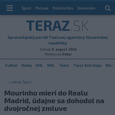
Index
Šport
Počasie
Publicistika
Slovensko
Zahranič
TERAZ
.SK
Spravodajský portál Tlačovej agentúry Slovenskej
republiky
Sobota
8. august 2026
Meniny má
Oskar
Futbal
Hokej
KHL
NHL
Tenis
Tipos Extraliga
Niké 
< sekcia
Šport
Mourinho mieri do Realu
Madrid, údajne sa dohodol na
dvojročnej zmluve