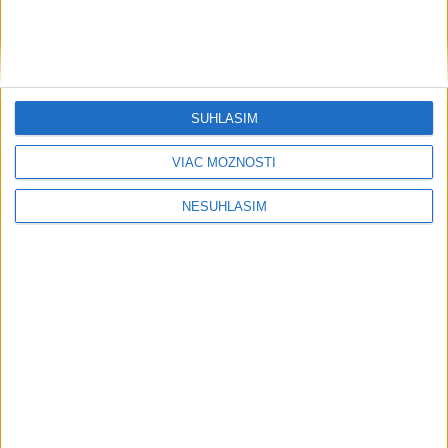
....
SÚHLASÍM
VIAC MOŽNOSTÍ
NESÚHLASÍM
....