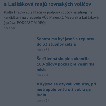
a Laššáková majú rovnakých voličov
Podľa Hrabka sú z hľadiska podpory voličov najsilnejšími
kandidátmi na predsedu VÚC Majerský, Mazurek a Laššáková
(správa, PODCAST, VIDEO)
dnes 6:00
Sobota má byť jasná s teplotou
do 33 stupňov celzia
dnes 6:55
Šesťčlenná skupina ukončila
100-dňový pokus pre vesmírne
misie
dnes 7:05
V Kyjeve sa ozývali výbuchy, pri
metropole prišli o život traja
ľudia
dnes 7:17