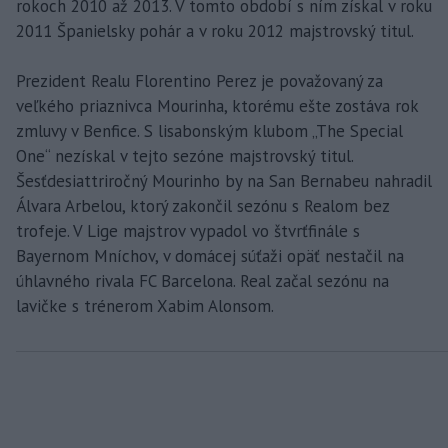
rokoch 2010 až 2013. V tomto období s ním získal v roku
2011 Španielsky pohár a v roku 2012 majstrovský titul.
Prezident Realu Florentino Perez je považovaný za
veľkého priaznivca Mourinha, ktorému ešte zostáva rok
zmluvy v Benfice. S lisabonským klubom „The Special
One“ nezískal v tejto sezóne majstrovský titul.
Šesťdesiattriročný Mourinho by na San Bernabeu nahradil
Álvara Arbelou, ktorý zakončil sezónu s Realom bez
trofeje. V Lige majstrov vypadol vo štvrťfinále s
Bayernom Mníchov, v domácej súťaži opäť nestačil na
úhlavného rivala FC Barcelona. Real začal sezónu na
lavičke s trénerom Xabim Alonsom.