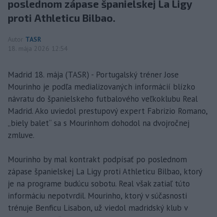
poslednom zápase španielskej La Ligy
proti Athleticu Bilbao.
Autor
TASR
18. mája 2026 12:54
Madrid 18. mája (TASR) - Portugalský tréner Jose
Mourinho je podľa medializovaných informácií blízko
návratu do španielskeho futbalového veľkoklubu Real
Madrid. Ako uviedol prestupový expert Fabrizio Romano,
„biely balet“ sa s Mourinhom dohodol na dvojročnej
zmluve.
Mourinho by mal kontrakt podpísať po poslednom
zápase španielskej La Ligy proti Athleticu Bilbao, ktorý
je na programe budúcu sobotu. Real však zatiaľ túto
informáciu nepotvrdil. Mourinho, ktorý v súčasnosti
trénuje Benficu Lisabon, už viedol madridský klub v