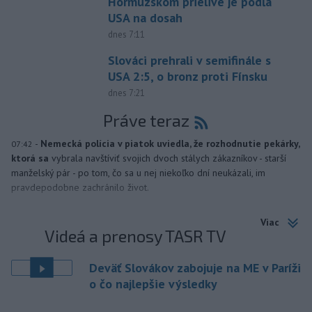
Hormuzskom prielive je podľa
USA na dosah
dnes 7:11
Slováci prehrali v semifinále s
USA 2:5, o bronz proti Fínsku
dnes 7:21
Práve teraz
-
Nemecká polícia v piatok uviedla, že rozhodnutie pekárky,
07:42
ktorá sa
vybrala navštíviť svojich dvoch stálych zákazníkov - starší
manželský pár - po tom, čo sa u nej niekoľko dní neukázali, im
pravdepodobne zachránilo život.
Viac
Videá a prenosy TASR TV
Deväť Slovákov zabojuje na ME v Paríži
o čo najlepšie výsledky