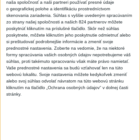
6
Prešovský kraj vyzýva k využitiu bezplatného parkoviska v
naša spoločnosť a naši partneri používať presné údaje
Tatrách
o geografickej polohe a identifikáciu prostredníctvom
skenovania zariadenia. Súhlas s vyššie uvedeným spracúvaním
7
Fridrichová: Školy vyučujúce po novom musia mať
zo strany našej spoločnosti a našich 824 partnerov môžete
pripravené osnovy
poskytnúť kliknutím na príslušné tlačidlo. Skôr než súhlas
poskytnete, môžete kliknutím jeho poskytnutie odmietnuť alebo
si preštudovať podrobnejšie informácie a zmeniť svoje
Najnovšie správy na Teraz.sk
prednostné nastavenia.
Zoberte na vedomie, že na niektoré
formy spracúvania vašich osobných údajov nepotrebujeme váš
Vyhlásenia
súhlas, proti takémuto spracovaniu však máte právo namietať.
Vaše prednostné nastavenia sa budú vzťahovať len na túto
Priame prenosy z Národnej rady SR
webovú lokalitu. Svoje nastavenia môžete kedykoľvek zmeniť
alebo svoj súhlas odvolať návratom na túto webovú stránku
kliknutím na tlačidlo „Ochrana osobných údajov“ v dolnej časti
stránky.
Politika na sociálnych sieťach
Zobraziť viac
Info
Najnovšie videá
Najsledovanejšie videá