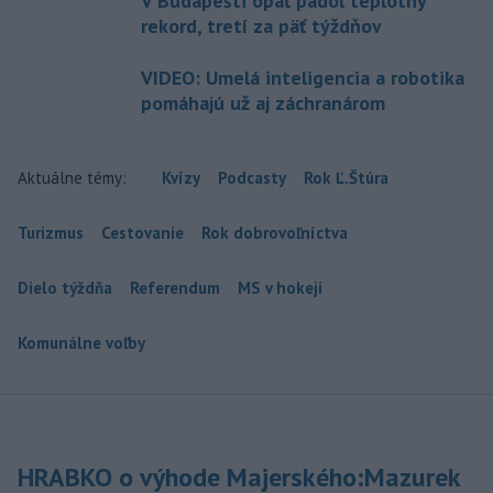
V Budapešti opäť padol teplotný
rekord, tretí za päť týždňov
VIDEO: Umelá inteligencia a robotika
pomáhajú už aj záchranárom
Aktuálne témy:
Kvízy
Podcasty
Rok Ľ.Štúra
Turizmus
Cestovanie
Rok dobrovoľníctva
Dielo týždňa
Referendum
MS v hokeji
Komunálne voľby
HRABKO o výhode Majerského:Mazurek