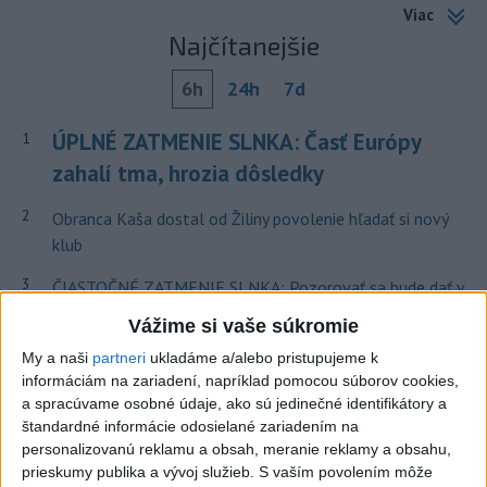
Viac
Najčítanejšie
6h
24h
7d
ÚPLNÉ ZATMENIE SLNKA: Časť Európy
1
zahalí tma, hrozia dôsledky
2
Obranca Kaša dostal od Žiliny povolenie hľadať si nový
klub
3
ČIASTOČNÉ ZATMENIE SLNKA: Pozorovať sa bude dať v
stredu
Vážime si vaše súkromie
4
V časti Košice-Krásna otvorili park pomenovaný po
My a naši
partneri
ukladáme a/alebo pristupujeme k
kňazovi Semivanovi
informáciám na zariadení, napríklad pomocou súborov cookies,
a spracúvame osobné údaje, ako sú jedinečné identifikátory a
5
Kruhová križovatka v Poprade v smere z Hozelca bude
štandardné informácie odosielané zariadením na
hotová budúci rok
personalizovanú reklamu a obsah, meranie reklamy a obsahu,
prieskumy publika a vývoj služieb.
S vaším povolením môže