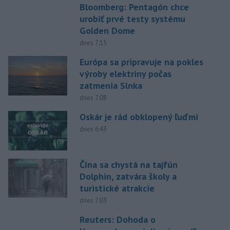
Bloomberg: Pentagón chce
urobiť prvé testy systému
Golden Dome
dnes 7:15
Európa sa pripravuje na pokles
výroby elektriny počas
zatmenia Slnka
dnes 7:08
Oskár je rád obklopený ľuďmi
dnes 6:43
Čína sa chystá na tajfún
Dolphin, zatvára školy a
turistické atrakcie
dnes 7:03
Reuters: Dohoda o